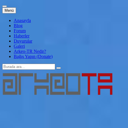
İçeriğe
Menü
atla
Anasayfa
Blog
Forum
Haberler
Duyurular
Galeri
Arkeo-TR Nedir?
Bağış Yapın (Donate)
Arama:
Arkeo-TR
Genç Arkeoloji