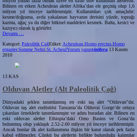
milyon yıldan fazla olmak üzere en uzun süre kullanılan aletlerdir.
Bilinen en erken Acheulean aletler Afrika’dan ele geçmiş olup 1,6
milyon yıl önceye tarihlenmiştir. Kullanımları çok amaçlıdır:
kesme/doğrama, avda yakalanan hayvanın derisini yüzde, toprağı
kazma, ağaç ya da diğer bitkisel maddeleri kesmek. Balta, kesici ve
kazıyıcı olarak iş görürler.
hakkındaAcheulean
Devamı
…
Aletler
Kategori:
Paleolitik Çağ
Etiket:
Acheulean
,
Homo erectus
,
Homo
(Alt
ergaster
,
Somme Nehri
,
St. Acheul
Yorum yapın
vinifera
13 Kasım
Paleolitik
2010
Çağ)
13
KAS
Olduvan Aletler (Alt Paleolitik Çağ)
Dünyadaki şeklen tanımlanmış en eski taş alet “Olduvan”dır.
Olduvan taş alet endüstrisi Tanzania’da Olduvai Gorge’de ortaya
çıkarılan örneklerle tanımlanmıştır ve adını buradan alır. Bilinen en
eski olduvan aletler Ethiopia’daki Omo Basins ve Gona’da
bulunmuş olup yaklaşık 2.52-2.60 milyon yıl önceye tarihlenmiştir.
Ancak bunlar ilk alet kullanımına ilişkin bir kanıt olarak pek fazla
kabul edilmezler. Çünkü bu aletlerin birlikte bulunduğu kalıntılar