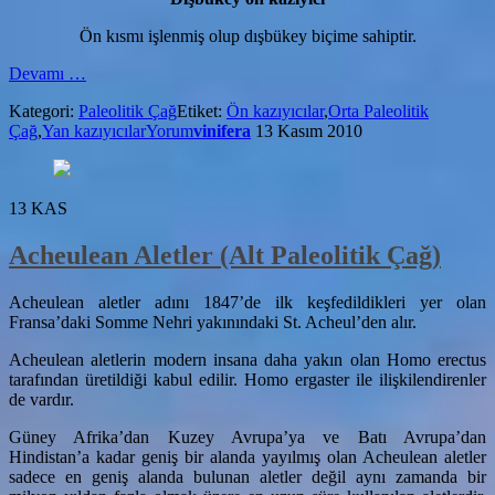
Ön kısmı işlenmiş olup dışbükey biçime sahiptir.
hakkındaKazıyıcılar
Devamı
…
(Tipoloji)
Kategori:
Paleolitik Çağ
Etiket:
Ön kazıyıcılar
,
Orta Paleolitik
Çağ
,
Yan kazıyıcılar
Yorum
vinifera
13 Kasım 2010
13
KAS
Acheulean Aletler (Alt Paleolitik Çağ)
Acheulean aletler adını 1847’de ilk keşfedildikleri yer olan
Fransa’daki Somme Nehri yakınındaki St. Acheul’den alır.
Acheulean aletlerin modern insana daha yakın olan Homo erectus
tarafından üretildiği kabul edilir. Homo ergaster ile ilişkilendirenler
de vardır.
Güney Afrika’dan Kuzey Avrupa’ya ve Batı Avrupa’dan
Hindistan’a kadar geniş bir alanda yayılmış olan Acheulean aletler
sadece en geniş alanda bulunan aletler değil aynı zamanda bir