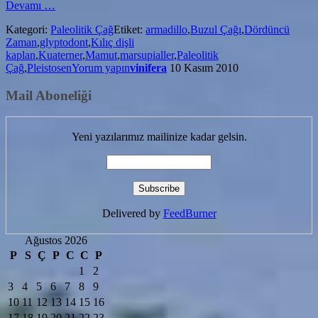
hakkındaPleistosen
Devamı
…
Kategori:
Paleolitik Çağ
Etiket:
armadillo
,
Buzul Çağı
,
Dördüncü
Zaman
,
glyptodont
,
Kılıç dişli
kaplan
,
Kuaterner
,
Mamut
,
marsupialler
,
Paleolitik
Çağ
,
Pleistosen
Yorum yapın
vinifera
10 Kasım 2010
Mail Aboneliği
Yeni yazılarımız mailinize kadar gelsin.
Delivered by
FeedBurner
Ağustos 2026
P
S
Ç
P
C
C
P
1
2
3
4
5
6
7
8
9
10
11
12
13
14
15
16
17
18
19
20
21
22
23