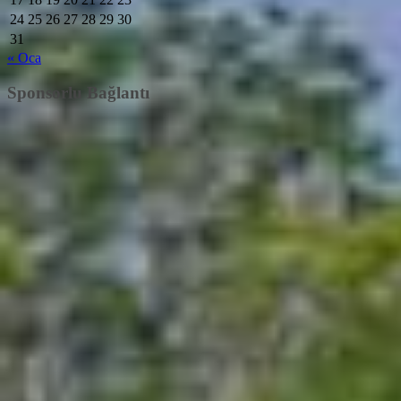
24
25
26
27
28
29
30
31
« Oca
Sponsorlu Bağlantı