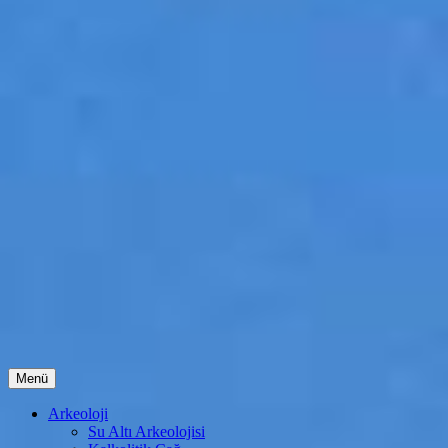
İçeriğe
Menü
atla
Arkeoloji
Su Altı Arkeolojisi