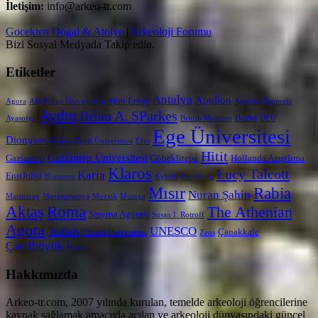
İletişim:
info@arkeo-tr.com
Gocekten Dogal & Atolye
|
Arkeoloji Forumu
Bizi Sosyal Medyada Takip edin.
Etiketler
Antalya
Apollon
Akın Ersoy
Agora
Ahi Evran Üniversitesi
Apollon Tapınağı
Aydın
Brian A. SParkes
Bursa
Ayasofya
British Museum
DEU
Ege Üniversitesi
Dionysos
Dokuz Eylül Üniversitesi
Efes
Hitit
Gaziantep Üniversitesi
Gaziantep
Göbeklitepe
Hollanda AraştIrma
Klaros
Lucy Talcott
Karia
Enstİtüsü
Homeros
Kybele
Laodikeia
Mısır
Rabia
Nuran Şahin
Marmaray
Mezopotamya
Mozaik
Mumya
Aktaş
Roma
The Athenian
Smyrna Agorası
Susan I. Rotroff
Agora
UNESCO
Tralleis
Çanakkale
Uludağ Üniversitesi
Zeus
Çatalhöyük
İzmir
Hakkımızda
Arkeo-tr.com, 2007 yılında kurulan, temelde arkeoloji öğrencilerine
kaynak sağlamak amacıyla açılan ve arkeoloji dünyasındaki güncel