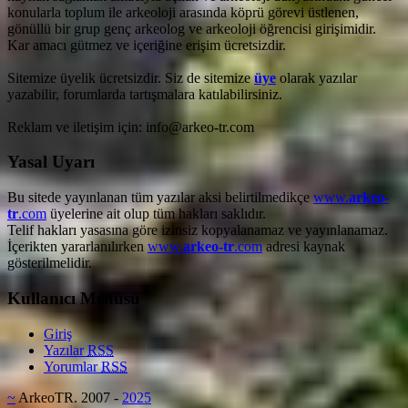
konularla toplum ile arkeoloji arasında köprü görevi üstlenen,
gönüllü bir grup genç arkeolog ve arkeoloji öğrencisi girişimidir.
Kar amacı gütmez ve içeriğine erişim ücretsizdir.
Sitemize üyelik ücretsizdir. Siz de sitemize
üye
olarak yazılar
yazabilir, forumlarda tartışmalara katılabilirsiniz.
Reklam ve iletişim için: info@arkeo-tr.com
Yasal Uyarı
Bu sitede yayınlanan tüm yazılar aksi belirtilmedikçe
www.
arkeo-
tr
.com
üyelerine ait olup tüm hakları saklıdır.
Telif hakları yasasına göre izinsiz kopyalanamaz ve yayınlanamaz.
İçerikten yararlanılırken
www.
arkeo-tr
.com
adresi kaynak
gösterilmelidir.
Kullanıcı Menüsü
Giriş
Yazılar
RSS
Yorumlar
RSS
~
ArkeoTR. 2007 -
2025