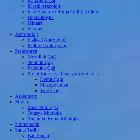
Kalkolitik Çağ
Klasik Arkeoloji
Eski Yunan ve Roma Tarihi, Kültürü
Heykeltraşlık
Mimari
Seramik
Antropoloji
Fiziksel Antropoloji
Kültürel Antropoloji
Prehistorya
Mezolitik Çağ
Neolitik Çağ
Paleolitik Çağ
Protohistorya ve Önasya Arkeolojisi
Demir Çağı
Mezopotamya
Tunç Çağı
Arkeometri
Mitoloji
Mısır Mitolojisi
Önasya Mitolojisi
Yunan ve Roma Mitolojisi
Nümizmatik
Sanat Tarihi
Batı Sanatı