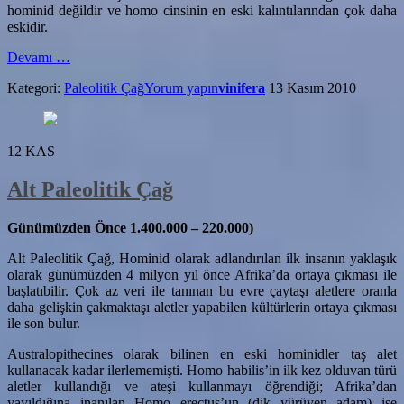
hominid değildir ve homo cinsinin en eski kalıntılarından çok daha
eskidir.
hakkındaOlduvan
Devamı
…
Aletler
Kategori:
Paleolitik Çağ
Yorum yapın
vinifera
13 Kasım 2010
(Alt
Paleolitik
Çağ)
12
KAS
Alt Paleolitik Çağ
Günümüzden Önce 1.400.000 – 220.000)
Alt Paleolitik Çağ, Hominid olarak adlandırılan ilk insanın yaklaşık
olarak günümüzden 4 milyon yıl önce Afrika’da ortaya çıkması ile
başlatıbilir. Çok az veri ile tanınan bu evre çaytaşı aletlere oranla
daha gelişkin çakmaktaşı aletler yapabilen kültürlerin ortaya çıkması
ile son bulur.
Australopithecines olarak bilinen en eski hominidler taş alet
kullanacak kadar ilerlememişti. Homo habilis’in ilk kez olduvan türü
aletler kullandığı ve ateşi kullanmayı öğrendiği; Afrika’dan
yayıldığına inanılan Homo erectus’un (dik yürüyen adam) ise