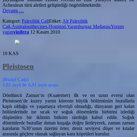
Acheulean türü aletleri geliştirdiği öngörülmektedir.
hakkındaAlt
Devamı
…
Paleolitik
Kategori:
Paleolitik Çağ
Etiket:
Alt Paleolitik
Çağ
Çağ
,
Australopithecines
,
Hominid
,
Yarımburgaz Mağarası
Yorum
yapın
vinifera
12 Kasım 2010
10
KAS
Pleistosen
(Buzul Çağı)
1,81 myö ile 0,01 myö arası
Dördüncü Zaman’ın (Kuaterner) ilk ve en uzun evresi olan
Pleistosen’de kuzey yarım kürenin büyük bölümünün buzullarla
kaplı olduğu ve yaşamaya elverişli olmadığı, dünyanın geri kalan
bölümlerinde ise sıcak ve soğuk dönemlerin birbirini izlediği
düşünülen bir iklimin hüküm sürdüğü kabul edilir. Soğuk
dönemlerde buzullar ılıman kuşağa doğru ilerleyerek, zaman zaman
karaların %30’unun üzerini örter, deniz seviyesi düşer ve kıtalar
arasında göçlere olanak sağlayan kara köprüleri kurulur.