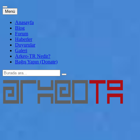
İçeriğe
Menü
atla
Anasayfa
Blog
Forum
Haberler
Duyurular
Galeri
Arkeo-TR Nedir?
Bağış Yapın (Donate)
Arama:
Arkeo-TR
Genç Arkeoloji