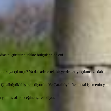
asını çürütür nitelikte bulgular elde etti.
mı ortaya çıkmıştı? Ya da sadece tek bir yerde ortaya çıkmış ve daha
k Çatalhöyük’ü işaret ediyordu. Ve Çatalhöyük’te, metal işlemenin yan
a yanmış olabileceğine işaret ediyor.
Çatalhöyük’te
nin