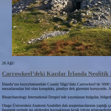
26
AğU
Carrowkeel’deki Kazılar İrlanda Neolitik 
İrlanda’nın kuzeybatısındaki County Sligo’daki Carrowkeel’de 5000 yıl
mezarlarından biri olan kompleks, şimdiye dek gizemini koruyordu. Araş
Bioarchaeology International Dergisi’nde yayınlanan bulgular, bölgedek
Otago Üniversitesi Anatomi Anabilim dalı araştırmacılarının yaptığı ç
ligament yerinde taş aletlerden kaynaklanan kesik izlerin göstergelerin