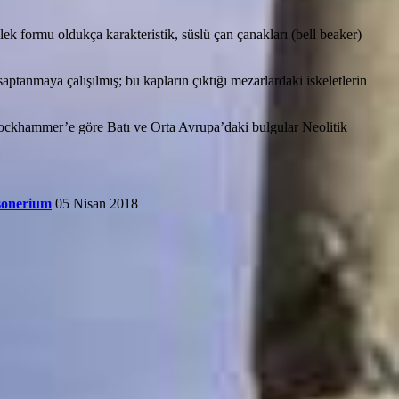
k formu oldukça karakteristik, süslü çan çanakları (bell beaker)
aptanmaya çalışılmış; bu kapların çıktığı mezarlardaki iskeletlerin
ockhammer’e göre Batı ve Orta Avrupa’daki bulgular Neolitik
sonerium
05 Nisan 2018