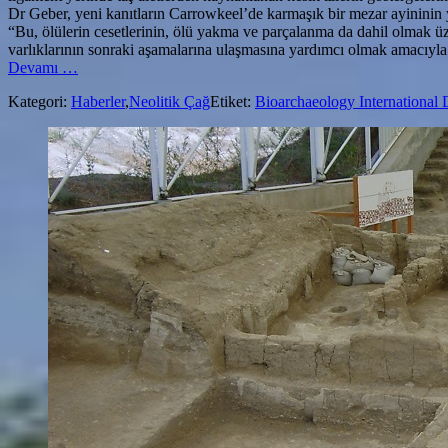
Dr Geber, yeni kanıtların Carrowkeel’de karmaşık bir mezar ayininin yap
“Bu, ölülerin cesetlerinin, ölü yakma ve parçalanma da dahil olmak üze
varlıklarının sonraki aşamalarına ulaşmasına yardımcı olmak amacıyla 
hakkındaCarrowkeel’deki
Devamı
…
Kazılar
Kategori:
Haberler
,
Neolitik Çağ
Etiket:
Bioarchaeology International 
İrlanda
Neolitik
İnsanının
Cenaze
Ritüellerine
Işık
Tutuyor