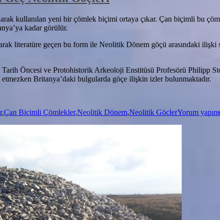
k kullanılan yeni bir çömlek biçimi ortaya çıkar. Çan biçimli bu çömle
anya’ya kadar görülür.
arak literatüre geçen bu form ile Neolitik Dönem göçü arasındaki ilişki s
rih Öncesi ve Protohistorik Arkeoloji Enstitüsü Profesörü Philipp St
 etmezken Britanya’daki bulgularda göçe ilişkin izler bulunmaktadır.
r
,
Çan Biçimli Çömlekler
,
Neolitik Dönem
,
Neolitik Göçler
Yorum yapın