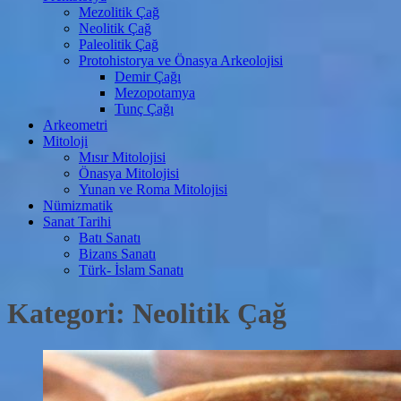
Mezolitik Çağ
Neolitik Çağ
Paleolitik Çağ
Protohistorya ve Önasya Arkeolojisi
Demir Çağı
Mezopotamya
Tunç Çağı
Arkeometri
Mitoloji
Mısır Mitolojisi
Önasya Mitolojisi
Yunan ve Roma Mitolojisi
Nümizmatik
Sanat Tarihi
Batı Sanatı
Bizans Sanatı
Türk- İslam Sanatı
Kategori:
Neolitik Çağ