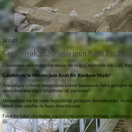
24
AğU
Çatalhöyük’te Metalürjinin Keşfi Bir Rast
Uluslararası arkeologlardan oluşan bir ekip, Çatalhöyük’teki Geç Neoliti
Çatalhöyük’te Metalürjinin Keşfi Bir Rastlantı Mıydı?
Arkeologlar yıllardır metalurjinin kökeni konusunda farklı görüşleri o
sonra dünyanın diğer bölgelerine mi yayılmıştı?
Metalurjinin tek bir yerde keşfedildiği görüşünü destekleyenler, en b
ürünü olan cüruflar da bunu destekliyordu.
Fakat bu bakır cüruflarına yapılan yeni analizler, bunların, cevherden s