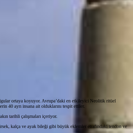
ular ortaya koyuyor. Avrupa’daki en etkileyici Neolitik ritüel
40 ayrı insana ait olduklarını tespit ettiler.
ın tarihli çalışmaları içeriyor.
rsek, kalça ve ayak bileği gibi büyük eklemler etrafındaki tendon ve