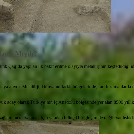
lantı Mıydı?
k Çağ’da yapılan ilk bakır eritme olayıyla metalürjinin keşfedildiği iddi
rtaya atıyor. Metalürji, Dünyanın farklı bölgelerinde, farklı zamanlarda 
üyük aday olarak Türkiye’nin İç Anadolu bölgesinde yer alan 8500 yıllı
ağlam metal yapmak için yapılan bilinçli bir girişim ile değil, yanlışlıkl
hakkında
Metalürji
Keşfi