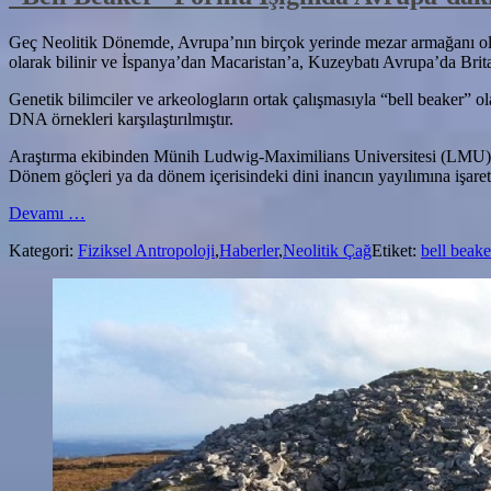
Geç Neolitik Dönemde, Avrupa’nın birçok yerinde mezar armağanı olara
olarak bilinir ve İspanya’dan Macaristan’a, Kuzeybatı Avrupa’da Brit
Genetik bilimciler ve arkeologların ortak çalışmasıyla “bell beaker” ol
DNA örnekleri karşılaştırılmıştır.
Araştırma ekibinden Münih Ludwig-Maximilians Universitesi (LMU) Ta
Dönem göçleri ya da dönem içerisindeki dini inancın yayılımına işaret
hakkında“Bell
Devamı
…
Beaker”
Kategori:
Fiziksel Antropoloji
,
Haberler
,
Neolitik Çağ
Etiket:
bell beake
Formu
Işığında
Avrupa’daki
Geç
Neolitik
Göçleri