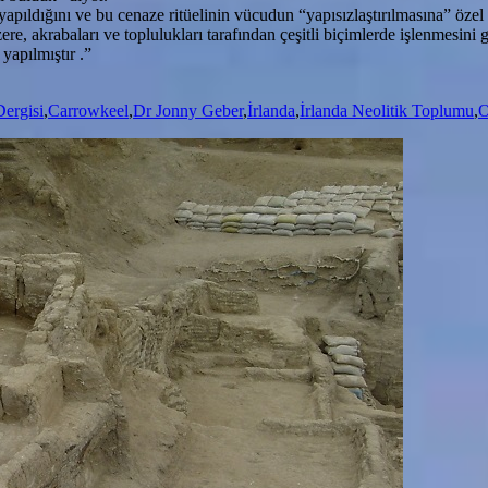
ıldığını ve bu cenaze ritüelinin vücudun “yapısızlaştırılmasına” özel bi
re, akrabaları ve toplulukları tarafından çeşitli biçimlerde işlenmesini
yapılmıştır .”
Dergisi
,
Carrowkeel
,
Dr Jonny Geber
,
İrlanda
,
İrlanda Neolitik Toplumu
,
O