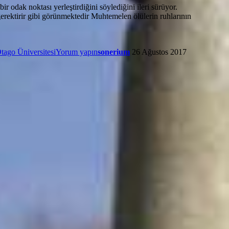
r odak noktası yerleştirdiğini söylediğini ileri sürüyor.
 gerektirir gibi görünmektedir Muhtemelen ölülerin ruhlarının
tago Üniversitesi
Yorum yapın
sonerium
26 Ağustos 2017