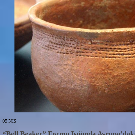
05
NIS
“Bell Beaker” Formu Işığında Avrupa’daki