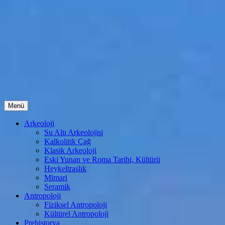
İçeriğe
Menü
atla
Arkeoloji
Su Altı Arkeolojisi
Kalkolitik Çağ
Klasik Arkeoloji
Eski Yunan ve Roma Tarihi, Kültürü
Heykeltraşlık
Mimari
Seramik
Antropoloji
Fiziksel Antropoloji
Kültürel Antropoloji
Prehistorya