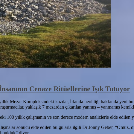
İnsanının Cenaze Ritüellerine Işık Tutuyor
lık Mezar Kompleksindeki kazılar, İrlanda neolitiği hakkında yeni bulg
tırmacılar, yaklaşık 7 mezardan çıkarılan yanmış – yanmamış kemiklerin 
i 100 yıllık çalışmanın ve son derece modern analizlerle elde edilen yak
alışmalar sonucu elde edilen bulgularla ilgili Dr Jonny Geber, “Omuz, di
i bulduk” diyor.