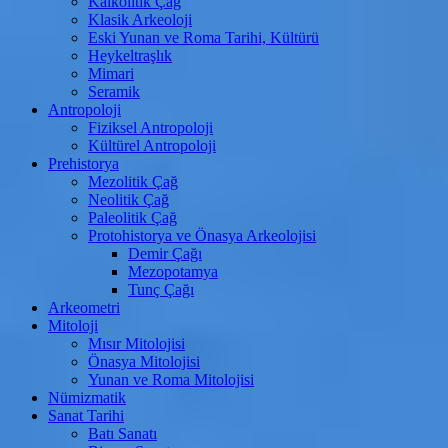
Kalkolitik Çağ
Klasik Arkeoloji
Eski Yunan ve Roma Tarihi, Kültürü
Heykeltraşlık
Mimari
Seramik
Antropoloji
Fiziksel Antropoloji
Kültürel Antropoloji
Prehistorya
Mezolitik Çağ
Neolitik Çağ
Paleolitik Çağ
Protohistorya ve Önasya Arkeolojisi
Demir Çağı
Mezopotamya
Tunç Çağı
Arkeometri
Mitoloji
Mısır Mitolojisi
Önasya Mitolojisi
Yunan ve Roma Mitolojisi
Nümizmatik
Sanat Tarihi
Batı Sanatı