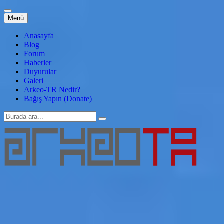
İçeriğe
Menü
atla
Anasayfa
Blog
Forum
Haberler
Duyurular
Galeri
Arkeo-TR Nedir?
Bağış Yapın (Donate)
Arama:
Arkeo-TR
Genç Arkeoloji