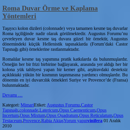
Roma Duvar Örme ve Kaplama
Yöntemleri
Taşıyıcı kolon dizileri (colonnade) veya tamamen kesme taş duvarlar
Roma işçiliğinde nadir olarak görülmektedir. Augustus Forumu’nu
çevreleyen duvar kesme taş duvara güzel bir örnektir, Augustus
dönemindeki küçük Hellenistik tapınaklarda (Forum’daki Castor
Tapınağı gibi) örneklerine rastlanmaktadır.
Romalılar kesme taş yapımına pratik katkılarda da bulunmuşlardır.
Örneğin her bir frizi birbirine bağlayarak, arasında yer aldığı her bir
kolona yük tahliyesi yapan bir kemer gibi, arşitravdaki desteksiz
açıklıktaki yükün bir kısmının taşınmasına yardımcı olmuşlardır. Bu
dönemin en iyi duvarcılık örnekleri Suriye ve Provence’de (Fransa)
bulunmaktadır.
hakkındaRoma
Devamı
…
Duvar
Kategori:
Mimari
Etiket:
Augustus Forumu
,
Castor
Örme
Tapınağı
,
colonnade
,
Latericum
,
Opus Caementicum
,
Opus
ve
Incertum
,
Opus Mixtum
,
Opus Quadratum
,
Opus Reticulatum
,
Opus
Kaplama
Testaceum
,
Provence
,
Rabia Aktaş
Yorum yapın
vinifera
01 Aralık
Yöntemleri
2010