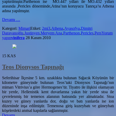
yaptırılmıştır.Parthenon ise MÖ.447 yılları ile MÖ.432 yılları
arasında ,Pericles döneminde,Atina’nın koruyucu Tanrıça’sı Athena
adına yapılmıştır.
hakkındaParthenon:Tapınaktan
Devamı
…
Müze’ye
Kategori:
Mimari
Etiket:
2mi3
,
Athena
,
Ayasofya
,
Dimitri
Geçiş
Daravanoğlu
,
Justinyen
,
Meryem Ana
,
Parthenon
,
Pericles
,
Pers
Yorum
ve
yapın
vinifera
28 Kasım 2010
İncelemeler
15
KAS
Teos Dionysos Tapınağı
Seferihisar İlçesine 5 km. uzaklıkta bulunan Sığacık Köyünün bir
kilometre güneyinde bulunan Teos’taki Dionysos Tapınağı’nın
mimarı Vitrivius’a göre Hermogenes’tir. Tiyatro ile ilişkisi olamayan
bir yerde, Hellenistik kent duvarlarına yakın bir yerde stoa ile
çevrelenmiş bir temenos alanının batısında yer almaktadır. Stoa
kuzey ve güney yanlarda dor, doğu ve batı yanlarda ise ion
düzeninde inşa edilmiştir. Temenosa giriş kuzeybatı ve güneybatı
köşelerdeki anıtsal kapılarla sağlanmıştır.
hakkındaTeos
Devamı
…