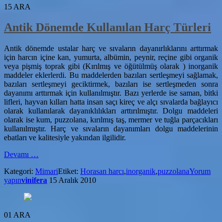
15
ARA
Antik Dönemde Kullanılan Harç Türleri
Antik dönemde ustalar harç ve sıvaların dayanırlıklarını arttırmak
için harcın içine kan, yumurta, albümin, peynir, reçine gibi organik
veya pişmiş toprak gibi (Kırılmış ve öğütülmüş olarak ) inorganik
maddeler eklerlerdi. Bu maddelerden bazıları sertleşmeyi sağlamak,
bazıları sertleşmeyi geciktirmek, bazıları ise sertleşmeden sonra
dayanımı arttırmak için kullanılmıştır. Bazı yerlerde ise saman, bitki
lifleri, hayvan kılları hatta insan saçı kireç ve alçı sıvalarda bağlayıcı
olarak kullanılarak dayanıklılıkları arttırılmıştır. Dolgu maddeleri
olarak ise kum, puzzolana, kırılmış taş, mermer ve tuğla parçacıkları
kullanılmıştır. Harç ve sıvaların dayanımları dolgu maddelerinin
ebatları ve kalitesiyle yakından ilgilidir.
hakkındaAntik
Devamı
…
Dönemde
Kategori:
Mimari
Etiket:
Horasan harcı
,
inorganik
,
puzzolana
Yorum
Kullanılan
yapın
vinifera
15 Aralık 2010
Harç
Türleri
01
ARA