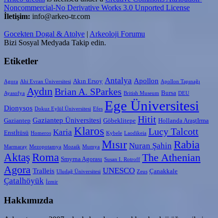
Noncommercial-No Derivative Works 3.0 Unported License
İletişim:
info@arkeo-tr.com
Gocekten Dogal & Atolye
|
Arkeoloji Forumu
Bizi Sosyal Medyada Takip edin.
Etiketler
Antalya
Apollon
Akın Ersoy
Agora
Ahi Evran Üniversitesi
Apollon Tapınağı
Aydın
Brian A. SParkes
Bursa
Ayasofya
British Museum
DEU
Ege Üniversitesi
Dionysos
Dokuz Eylül Üniversitesi
Efes
Hitit
Gaziantep Üniversitesi
Gaziantep
Göbeklitepe
Hollanda AraştIrma
Klaros
Lucy Talcott
Karia
Enstİtüsü
Homeros
Kybele
Laodikeia
Mısır
Rabia
Nuran Şahin
Marmaray
Mezopotamya
Mozaik
Mumya
Aktaş
Roma
The Athenian
Smyrna Agorası
Susan I. Rotroff
Agora
UNESCO
Tralleis
Çanakkale
Uludağ Üniversitesi
Zeus
Çatalhöyük
İzmir
Hakkımızda