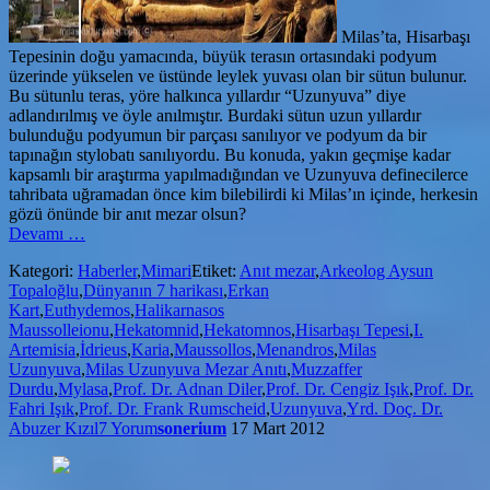
Milas’ta, Hisarbaşı
Tepesinin doğu yamacında, büyük terasın ortasındaki podyum
üzerinde yükselen ve üstünde leylek yuvası olan bir sütun bulunur.
Bu sütunlu teras, yöre halkınca yıllardır “Uzunyuva” diye
adlandırılmış ve öyle anılmıştır. Burdaki sütun uzun yıllardır
bulunduğu podyumun bir parçası sanılıyor ve podyum da bir
tapınağın stylobatı sanılıyordu. Bu konuda, yakın geçmişe kadar
kapsamlı bir araştırma yapılmadığından ve Uzunyuva definecilerce
tahribata uğramadan önce kim bilebilirdi ki Milas’ın içinde, herkesin
gözü önünde bir anıt mezar olsun?
hakkındaMilas
Devamı
…
Uzunyuva’da
Kategori:
Haberler
,
Mimari
Etiket:
Anıt mezar
,
Arkeolog Aysun
bir
Topaloğlu
,
Dünyanın 7 harikası
,
Erkan
Anıt
Kart
,
Euthydemos
,
Halikarnasos
Mezar
Maussolleionu
,
Hekatomnid
,
Hekatomnos
,
Hisarbaşı Tepesi
,
I.
Artemisia
,
İdrieus
,
Karia
,
Maussollos
,
Menandros
,
Milas
Uzunyuva
,
Milas Uzunyuva Mezar Anıtı
,
Muzzaffer
Durdu
,
Mylasa
,
Prof. Dr. Adnan Diler
,
Prof. Dr. Cengiz Işık
,
Prof. Dr.
Fahri Işık
,
Prof. Dr. Frank Rumscheid
,
Uzunyuva
,
Yrd. Doç. Dr.
Abuzer Kızıl
7 Yorum
sonerium
17 Mart 2012