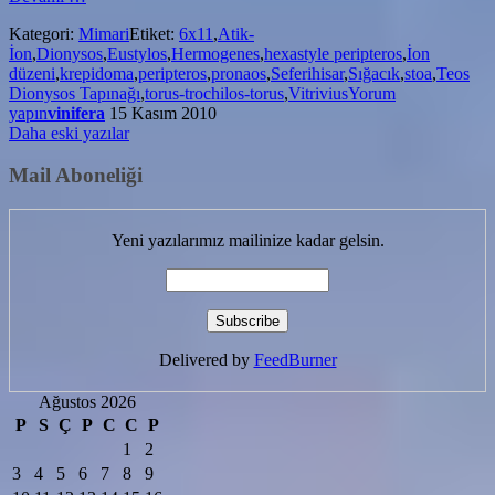
Dionysos
Kategori:
Mimari
Etiket:
6x11
,
Atik-
Tapınağı
İon
,
Dionysos
,
Eustylos
,
Hermogenes
,
hexastyle peripteros
,
İon
düzeni
,
krepidoma
,
peripteros
,
pronaos
,
Seferihisar
,
Sığacık
,
stoa
,
Teos
Dionysos Tapınağı
,
torus-trochilos-torus
,
Vitrivius
Yorum
yapın
vinifera
15 Kasım 2010
Yazı
Daha eski yazılar
gezinmesi
Mail Aboneliği
Yeni yazılarımız mailinize kadar gelsin.
Delivered by
FeedBurner
Ağustos 2026
P
S
Ç
P
C
C
P
1
2
3
4
5
6
7
8
9