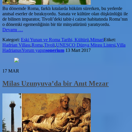
Bu dönemde Roma, farklı kıtalarda hüküm sürerken, bu yerlerde
anıtsal eserler de bırakıyordu. Sanata ve kültüre olan düşkünlüğü ile
de bilinen imparator, Tivoli’deki tabir-i caizse habitatında Roma’nın
o dönemki egemenliğinin bir tür minyatürünü yaratıyordu.
hakkındaİmparator
Devamı
…
Hadrian’ın
Kategori:
Eski Yunan ve Roma Tarihi, Kültürü
,
Mimari
Etiket:
Roma’daki
Hadrian Villası
,
Roma
,
Tivoli
,
UNESCO Dünya Mirası Listesi
,
Villa
Dünyası:
Hadrianus
Yorum yapın
sonerium
13 Mart 2017
Villa
Hadrianus
17
MAR
Milas Uzunyuva’da bir Anıt Mezar