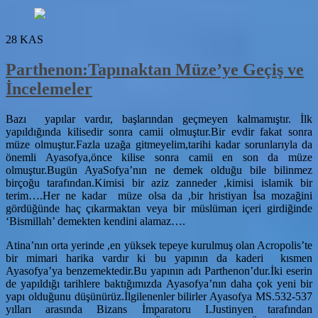
28
KAS
Parthenon:Tapınaktan Müze’ye Geçiş ve
İncelemeler
Bazı yapılar vardır, başlarından geçmeyen kalmamıştır. İlk
yapıldığında kilisedir sonra camii olmuştur.Bir evdir fakat sonra
müze olmuştur.Fazla uzağa gitmeyelim,tarihi kadar sorunlarıyla da
önemli Ayasofya,önce kilise sonra camii en son da müze
olmuştur.Bugün AyaSofya’nın ne demek olduğu bile bilinmez
birçoğu tarafından.Kimisi bir aziz zanneder ,kimisi islamik bir
terim….Her ne kadar müze olsa da ,bir hristiyan İsa mozağini
gördüğünde haç çıkarmaktan veya bir müslüman içeri girdiğinde
‘Bismillah’ demekten kendini alamaz….
Atina’nın orta yerinde ,en yüksek tepeye kurulmuş olan Acropolis’te
bir mimari harika vardır ki bu yapının da kaderi kısmen
Ayasofya’ya benzemektedir.Bu yapının adı Parthenon’dur.İki eserin
de yapıldığı tarihlere baktığımızda Ayasofya’nın daha çok yeni bir
yapı olduğunu düşünürüz.İlgilenenler bilirler Ayasofya MS.532-537
yılları arasında Bizans İmparatoru I.Justinyen tarafından