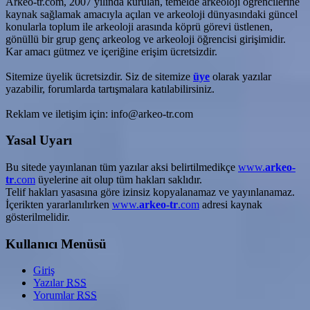
Arkeo-tr.com, 2007 yılında kurulan, temelde arkeoloji öğrencilerine
kaynak sağlamak amacıyla açılan ve arkeoloji dünyasındaki güncel
konularla toplum ile arkeoloji arasında köprü görevi üstlenen,
gönüllü bir grup genç arkeolog ve arkeoloji öğrencisi girişimidir.
Kar amacı gütmez ve içeriğine erişim ücretsizdir.
Sitemize üyelik ücretsizdir. Siz de sitemize
üye
olarak yazılar
yazabilir, forumlarda tartışmalara katılabilirsiniz.
Reklam ve iletişim için: info@arkeo-tr.com
Yasal Uyarı
Bu sitede yayınlanan tüm yazılar aksi belirtilmedikçe
www.
arkeo-
tr
.com
üyelerine ait olup tüm hakları saklıdır.
Telif hakları yasasına göre izinsiz kopyalanamaz ve yayınlanamaz.
İçerikten yararlanılırken
www.
arkeo-tr
.com
adresi kaynak
gösterilmelidir.
Kullanıcı Menüsü
Giriş
Yazılar
RSS
Yorumlar
RSS