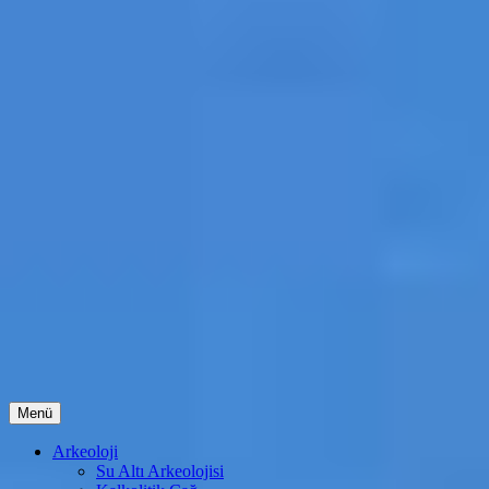
İçeriğe
Menü
atla
Arkeoloji
Su Altı Arkeolojisi