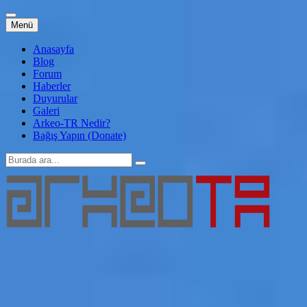
İçeriğe
Menü
atla
Anasayfa
Blog
Forum
Haberler
Duyurular
Galeri
Arkeo-TR Nedir?
Bağış Yapın (Donate)
Arama:
Arkeo-TR
Genç Arkeoloji