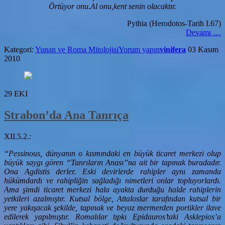
Örtüyor onu.Al onu,kent senin olacaktır.
Pythia (Herodotos-Tarih I.67)
hak
Devamı
…
ve
Kategori:
Yunan ve Roma Mitolojisi
Yorum yapın
vinifera
03 Kasım
Kem
2010
29
EKI
Strabon’da Ana Tanrıça
XII.5.2.:
“Pessinous, dünyanın o kısmındaki en büyük ticaret merkezi olup
büyük saygı gören “Tanrıların Anası”na ait bir tapınak buradadır.
Ona Agdistis derler. Eski devirlerde rahipler aynı zamanda
hükümdardı ve rahipliğin sağladığı nimetleri onlar topluyorlardı.
Ama şimdi ticaret merkezi hala ayakta durduğu halde rahiplerin
yetkileri azalmıştır. Kutsal bölge, Attaloslar tarafından kutsal bir
yere yakışacak şekilde, tapınak ve beyaz mermerden portikler ilave
edilerek yapılmıştır. Romalılar tıpkı Epidauros’taki Asklepios’a