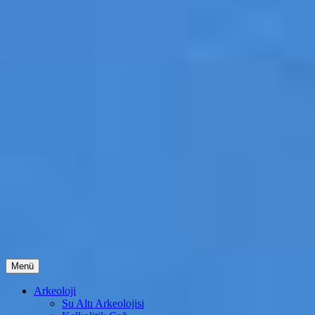
İçeriğe
Menü
atla
Arkeoloji
Su Altı Arkeolojisi