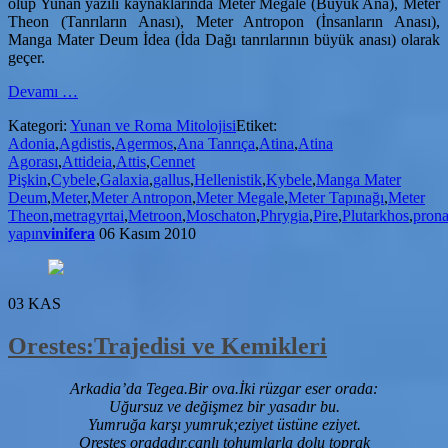
olup Yunan yazılı kaynaklarında Meter Megale (Büyük Ana), Meter
Theon (Tanrıların Anası), Meter Antropon (İnsanların Anası),
Manga Mater Deum İdea (İda Dağı tanrılarının büyük anası) olarak
geçer.
hakkındaYunanistan’da
Devamı
…
Meter
Kategori:
Yunan ve Roma Mitolojisi
Etiket:
(Kybele)
Adonia
,
Agdistis
,
Agermos
,
Ana Tanrıça
,
Atina
,
Atina
ve
Agorası
,
Attideia
,
Attis
,
Cennet
Attis
Pişkin
,
Cybele
,
Galaxia
,
gallus
,
Hellenistik
,
Kybele
,
Manga Mater
Kültü
Deum
,
Meter
,
Meter Antropon
,
Meter Megale
,
Meter Tapınağı
,
Meter
Theon
,
metragyrtai
,
Metroon
,
Moschaton
,
Phrygia
,
Pire
,
Plutarkhos
,
pron
yapın
vinifera
06 Kasım 2010
03
KAS
Orestes:Trajedisi ve Kemikleri
Arkadia’da Tegea.Bir ova.İki rüzgar eser orada:
Uğursuz ve değişmez bir yasadır bu.
Yumruğa karşı yumruk;eziyet üstüne eziyet.
Orestes oradadır,canlı tohumlarla dolu toprak