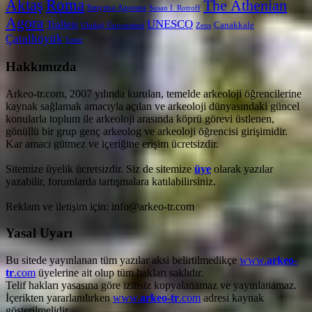
Aktaş
Roma
The Athenian
Smyrna Agorası
Susan I. Rotroff
Agora
UNESCO
Tralleis
Çanakkale
Uludağ Üniversitesi
Zeus
Çatalhöyük
İzmir
Hakkımızda
Arkeo-tr.com, 2007 yılında kurulan, temelde arkeoloji öğrencilerine
kaynak sağlamak amacıyla açılan ve arkeoloji dünyasındaki güncel
konularla toplum ile arkeoloji arasında köprü görevi üstlenen,
gönüllü bir grup genç arkeolog ve arkeoloji öğrencisi girişimidir.
Kar amacı gütmez ve içeriğine erişim ücretsizdir.
Sitemize üyelik ücretsizdir. Siz de sitemize
üye
olarak yazılar
yazabilir, forumlarda tartışmalara katılabilirsiniz.
Reklam ve iletişim için: info@arkeo-tr.com
Yasal Uyarı
Bu sitede yayınlanan tüm yazılar aksi belirtilmedikçe
www.
arkeo-
tr
.com
üyelerine ait olup tüm hakları saklıdır.
Telif hakları yasasına göre izinsiz kopyalanamaz ve yayınlanamaz.
İçerikten yararlanılırken
www.
arkeo-tr
.com
adresi kaynak
gösterilmelidir.