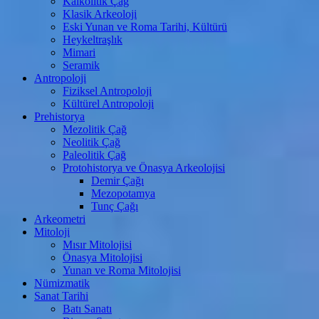
Kalkolitik Çağ
Klasik Arkeoloji
Eski Yunan ve Roma Tarihi, Kültürü
Heykeltraşlık
Mimari
Seramik
Antropoloji
Fiziksel Antropoloji
Kültürel Antropoloji
Prehistorya
Mezolitik Çağ
Neolitik Çağ
Paleolitik Çağ
Protohistorya ve Önasya Arkeolojisi
Demir Çağı
Mezopotamya
Tunç Çağı
Arkeometri
Mitoloji
Mısır Mitolojisi
Önasya Mitolojisi
Yunan ve Roma Mitolojisi
Nümizmatik
Sanat Tarihi
Batı Sanatı