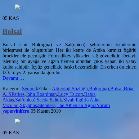
05
KAS
Bolsal
Bolsal ismi Bol(ogna) ve Sal(onico) şehirlerinin isimlerinin
birleşmesi ile oluşturulur. Her iki kente de Attika kırmızı figürlü
örnekler ele geçmiştir. Form dikey yükselen sığ gövdelidir. Detaylı
işlenmiş bir ayağa ve ağzın hemen altından çıkış yapan iki yatay
kulba sahiptir. İçyüz genellikle baskı bezemelidir. En erken örnekleri
İ.Ö. 5. yy 2. yarısında görülür.
hakkındaBolsal
Devamı
…
Kategori:
Seramik
Etiket:
Arkeoloji Sözlüğü
,
Bol(ogna)
,
Bolsal
,
Brian
A. SParkes
,
John Boardman
,
Lucy Talcott
,
Rabia
Aktaş
,
Sal(onico)
,
Secda Saltuk
,
Siyah figürlü Atina
Vazoları
,
Skyphos
,
Stemless
,
The Athenian Agora
Yorum
yapın
vinifera
05 Kasım 2010
05
KAS