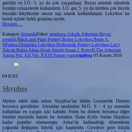
görülür ve İ.Ö. 5. yy da çok yaygınlaşır. Beyaz zeminli silindirik
formlar cenazelerde kullanılırdı. İ.Ö. geç 5. yy da üretilen çok büyük
boyutlu lekythoslar mezar taşı olarak kullanılmıştır. Lekythos lar
kendi içinde farklı gruplara ayrılır.
hakkındaLekythos
Devamı
…
Kategori:
Seramik
Etiket:
amphora
,
Arkaik
,
Athenian
,
Beyaz
zeminli
,
Black and Plain Pottery
,
Bodur Lekythos
,
Brian A.
SParkes
,
Deianeira Lekythos
,
Hellenistik Pottery
,
Lekythos
,
Lucy
Talcott
,
Rabia Aktaş
,
Siyah firnisli
,
Susan I. Rotroff
,
The Athenian
Agora
,
Vol. XII
,
Vol. XXIX
Yorum yapın
vinifera
05 Kasım 2010
04
KAS
Skyphos
Myken etkili olan erken Skyphos’lar bütün Geometrik Dönem
boyunca görülürler. Atinalılar tarafından M.Ö. 6 – 4 yy arasında
kullanılan en yaygın içki kabıdır. Form bu dönem boyunca diğer
formlar üzerinde hakim bir formdur. Hatta Kylix formu Skyphos
kadar popüler olamamıştır. Atina’da kullanıldığı dönemlerin
çoğunda değişmez büyük içki kaplarıdır. Gövdeye göre küçük