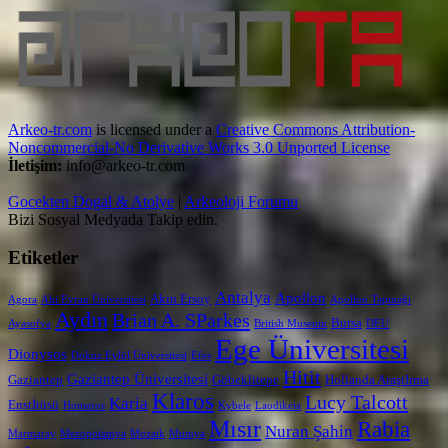
Arkeo-tr.com
is licensed under a
Creative Commons Attribution-
Noncommercial-No Derivative Works 3.0 Unported License
İletişim:
info@arkeo-tr.com
Gocekten Dogal & Atolye
|
Arkeoloji Forumu
Bizi Sosyal Medyada Takip edin.
Etiketler
Antalya
Apollon
Akın Ersoy
Agora
Ahi Evran Üniversitesi
Apollon Tapınağı
Aydın
Brian A. SParkes
Bursa
Ayasofya
British Museum
DEU
Ege Üniversitesi
Dionysos
Dokuz Eylül Üniversitesi
Efes
Hitit
Gaziantep Üniversitesi
Gaziantep
Göbeklitepe
Hollanda AraştIrma
Klaros
Lucy Talcott
Karia
Enstİtüsü
Homeros
Kybele
Laodikeia
Mısır
Rabia
Nuran Şahin
Marmaray
Mezopotamya
Mozaik
Mumya