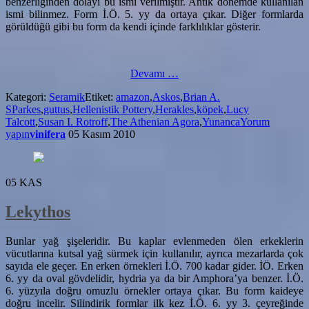
benzerliğinden dolayı bu ismi verilmiştir. Antik dönemde kullanılan
ismi bilinmez. Form İ.Ö. 5. yy da ortaya çıkar. Diğer formlarda
görüldüğü gibi bu form da kendi içinde farklılıklar gösterir.
hakkındaAskos
Devamı
…
Kategori:
Seramik
Etiket:
amazon
,
Askos
,
Brian A.
SParkes
,
guttus
,
Hellenistik Pottery
,
Herakles
,
köpek
,
Lucy
Talcott
,
Susan I. Rotroff
,
The Athenian Agora
,
Yunanca
Yorum
yapın
vinifera
05 Kasım 2010
05
KAS
Lekythos
Bunlar yağ şişeleridir. Bu kaplar evlenmeden ölen erkeklerin
vücutlarına kutsal yağ sürmek için kullanılır, ayrıca mezarlarda çok
sayıda ele geçer. En erken örnekleri İ.Ö. 700 kadar gider. İÖ. Erken
6. yy da oval gövdelidir, hydria ya da bir Amphora’ya benzer. İ.Ö.
6. yüzyıla doğru omuzlu örnekler ortaya çıkar. Bu form kaideye
doğru incelir. Silindirik formlar ilk kez İ.Ö. 6. yy 3. çeyreğinde