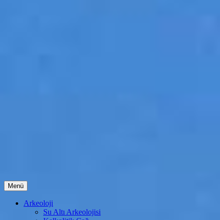
İçeriğe
Menü
atla
Arkeoloji
Su Altı Arkeolojisi