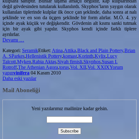
kulplara sahiptir. Bunlar taşıma amaçlı değildir, kap kulplarından
değil gövdesinden tutularak kullanılırdı. Skyphos’ların yaygın olarak
kullanılan tiplerinde kulplar ilk önce çan şeklinde, daha sonra at nalı
şeklinde ve en son da üçgen şeklinde bir form alırlar. M.Ö. 4. yy
içinde ayak küçük ve değişkendir. Gövdenin alt kısmı sanki tutmak
için bir ayak gibi yapılır. Skyphos kendi içinde farklı tiplere
ayrılırlar.
hakkındaSkyphos
Devamı
…
Kategori:
Seramik
Etiket:
Atina
,
Attika
,
Black and Plain Pottery
,
Brian
A. SParkes
,
Hellenistik Pottery
,
komast
,
Korinth
,
Kylix
,
Lucy
Talcott
,
Myken
,
Rabia Aktaş
,
Siyah firnisli
,
Skyphos
,
Susan I.
Rotroff
,
The Athenian Agora
,
torus
,
Vol. XII
,
Vol. XXIX
Yorum
yapın
vinifera
04 Kasım 2010
Yazı
Daha eski yazılar
gezinmesi
Mail Aboneliği
Yeni yazılarımız mailinize kadar gelsin.