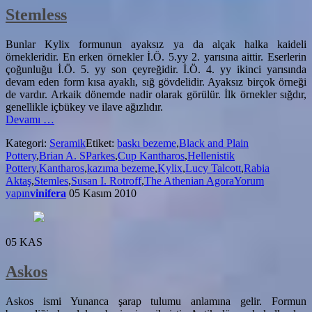
Stemless
Bunlar Kylix formunun ayaksız ya da alçak halka kaideli
örnekleridir. En erken örnekler İ.Ö. 5.yy 2. yarısına aittir. Eserlerin
çoğunluğu İ.Ö. 5. yy son çeyreğidir. İ.Ö. 4. yy ikinci yarısında
devam eden form kısa ayaklı, sığ gövdelidir. Ayaksız birçok örneği
de vardır. Arkaik dönemde nadir olarak görülür. İlk örnekler sığdır,
genellikle içbükey ve ilave ağızlıdır.
hakkındaStemless
Devamı
…
Kategori:
Seramik
Etiket:
baskı bezeme
,
Black and Plain
Pottery
,
Brian A. SParkes
,
Cup Kantharos
,
Hellenistik
Pottery
,
Kantharos
,
kazıma bezeme
,
Kylix
,
Lucy Talcott
,
Rabia
Aktaş
,
Stemles
,
Susan I. Rotroff
,
The Athenian Agora
Yorum
yapın
vinifera
05 Kasım 2010
05
KAS
Askos
Askos ismi Yunanca şarap tulumu anlamına gelir. Formun