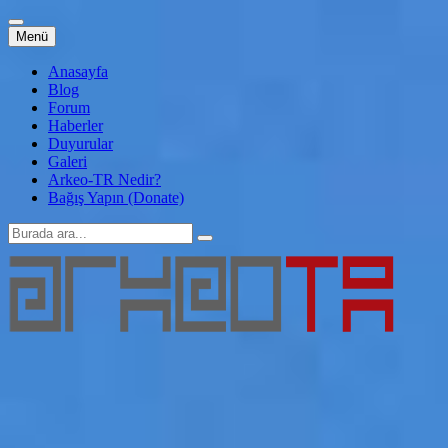
İçeriğe
Menü
atla
Anasayfa
Blog
Forum
Haberler
Duyurular
Galeri
Arkeo-TR Nedir?
Bağış Yapın (Donate)
Arama:
Arkeo-TR
Genç Arkeoloji