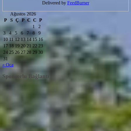
Delivered by
FeedBurner
Ağustos 2026
P
S
Ç
P
C
C
P
1
2
3
4
5
6
7
8
9
10
11
12
13
14
15
16
17
18
19
20
21
22
23
24
25
26
27
28
29
30
31
« Oca
Sponsorlu Bağlantı