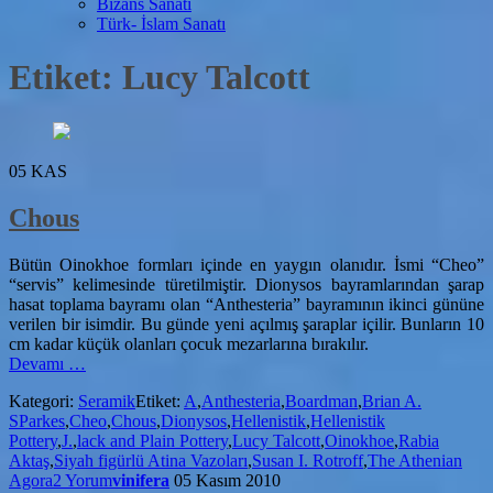
Bizans Sanatı
Türk- İslam Sanatı
Etiket:
Lucy Talcott
05
KAS
Chous
Bütün Oinokhoe formları içinde en yaygın olanıdır. İsmi “Cheo”
“servis” kelimesinde türetilmiştir. Dionysos bayramlarından şarap
hasat toplama bayramı olan “Anthesteria” bayramının ikinci gününe
verilen bir isimdir. Bu günde yeni açılmış şaraplar içilir. Bunların 10
cm kadar küçük olanları çocuk mezarlarına bırakılır.
hakkındaChous
Devamı
…
Kategori:
Seramik
Etiket:
A
,
Anthesteria
,
Boardman
,
Brian A.
SParkes
,
Cheo
,
Chous
,
Dionysos
,
Hellenistik
,
Hellenistik
Pottery
,
J.
,
lack and Plain Pottery
,
Lucy Talcott
,
Oinokhoe
,
Rabia
Aktaş
,
Siyah figürlü Atina Vazoları
,
Susan I. Rotroff
,
The Athenian
Agora
2 Yorum
vinifera
05 Kasım 2010