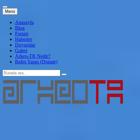
İçeriğe
Menü
atla
Anasayfa
Blog
Forum
Haberler
Duyurular
Galeri
Arkeo-TR Nedir?
Bağış Yapın (Donate)
Arama:
Arkeo-TR
Genç Arkeoloji