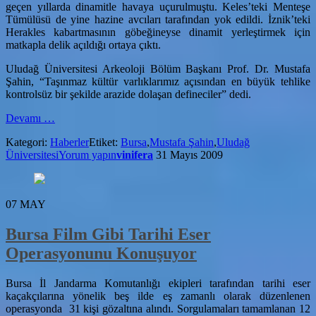
geçen yıllarda dinamitle havaya uçurulmuştu. Keles’teki Menteşe
Tümülüsü de yine hazine avcıları tarafından yok edildi. İznik’teki
Herakles kabartmasının göbeğineyse dinamit yerleştirmek için
matkapla delik açıldığı ortaya çıktı.
Uludağ Üniversitesi Arkeoloji Bölüm Başkanı Prof. Dr. Mustafa
Şahin, “Taşınmaz kültür varlıklarımız açısından en büyük tehlike
kontrolsüz bir şekilde arazide dolaşan defineciler” dedi.
hakkındaBursa’nın
Devamı
…
Tarihi
Kategori:
Haberler
Etiket:
Bursa
,
Mustafa Şahin
,
Uludağ
Mirası
Üniversitesi
Yorum yapın
vinifera
31 Mayıs 2009
Dinamitleniyor
07
MAY
Bursa Film Gibi Tarihi Eser
Operasyonunu Konuşuyor
Bursa İl Jandarma Komutanlığı ekipleri tarafından tarihi eser
kaçakçılarına yönelik beş ilde eş zamanlı olarak düzenlenen
operasyonda 31 kişi gözaltına alındı. Sorgulamaları tamamlanan 12