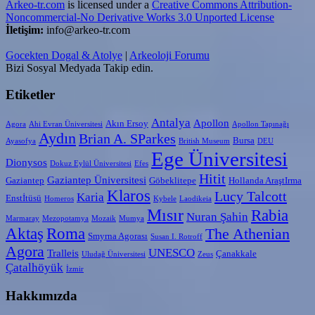
Arkeo-tr.com
is licensed under a
Creative Commons Attribution-
Noncommercial-No Derivative Works 3.0 Unported License
İletişim:
info@arkeo-tr.com
Gocekten Dogal & Atolye
|
Arkeoloji Forumu
Bizi Sosyal Medyada Takip edin.
Etiketler
Antalya
Apollon
Akın Ersoy
Agora
Ahi Evran Üniversitesi
Apollon Tapınağı
Aydın
Brian A. SParkes
Bursa
Ayasofya
British Museum
DEU
Ege Üniversitesi
Dionysos
Dokuz Eylül Üniversitesi
Efes
Hitit
Gaziantep Üniversitesi
Gaziantep
Göbeklitepe
Hollanda AraştIrma
Klaros
Lucy Talcott
Karia
Enstİtüsü
Homeros
Kybele
Laodikeia
Mısır
Rabia
Nuran Şahin
Marmaray
Mezopotamya
Mozaik
Mumya
Aktaş
Roma
The Athenian
Smyrna Agorası
Susan I. Rotroff
Agora
UNESCO
Tralleis
Çanakkale
Uludağ Üniversitesi
Zeus
Çatalhöyük
İzmir
Hakkımızda