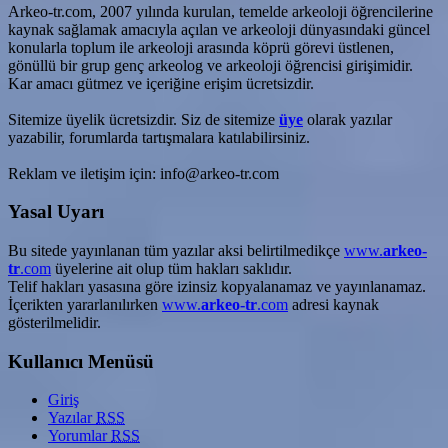
Arkeo-tr.com, 2007 yılında kurulan, temelde arkeoloji öğrencilerine
kaynak sağlamak amacıyla açılan ve arkeoloji dünyasındaki güncel
konularla toplum ile arkeoloji arasında köprü görevi üstlenen,
gönüllü bir grup genç arkeolog ve arkeoloji öğrencisi girişimidir.
Kar amacı gütmez ve içeriğine erişim ücretsizdir.
Sitemize üyelik ücretsizdir. Siz de sitemize
üye
olarak yazılar
yazabilir, forumlarda tartışmalara katılabilirsiniz.
Reklam ve iletişim için: info@arkeo-tr.com
Yasal Uyarı
Bu sitede yayınlanan tüm yazılar aksi belirtilmedikçe
www.
arkeo-
tr
.com
üyelerine ait olup tüm hakları saklıdır.
Telif hakları yasasına göre izinsiz kopyalanamaz ve yayınlanamaz.
İçerikten yararlanılırken
www.
arkeo-tr
.com
adresi kaynak
gösterilmelidir.
Kullanıcı Menüsü
Giriş
Yazılar
RSS
Yorumlar
RSS