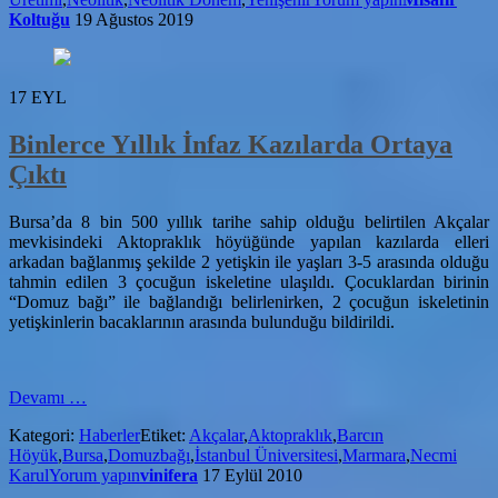
Ürü
Koltuğu
19 Ağustos 2019
Ür
Bu
Ya
17
EYL
Binlerce Yıllık İnfaz Kazılarda Ortaya
Çıktı
Bursa’da 8 bin 500 yıllık tarihe sahip olduğu belirtilen Akçalar
mevkisindeki Aktopraklık höyüğünde yapılan kazılarda elleri
arkadan bağlanmış şekilde 2 yetişkin ile yaşları 3-5 arasında olduğu
tahmin edilen 3 çocuğun iskeletine ulaşıldı. Çocuklardan birinin
“Domuz bağı” ile bağlandığı belirlenirken, 2 çocuğun iskeletinin
yetişkinlerin bacaklarının arasında bulunduğu bildirildi.
hakkındaBinlerce
Devamı
…
Yıllık
Kategori:
Haberler
Etiket:
Akçalar
,
Aktopraklık
,
Barcın
İnfaz
Höyük
,
Bursa
,
Domuzbağı
,
İstanbul Üniversitesi
,
Marmara
,
Necmi
Kazılarda
Karul
Yorum yapın
vinifera
17 Eylül 2010
Ortaya
Çıktı