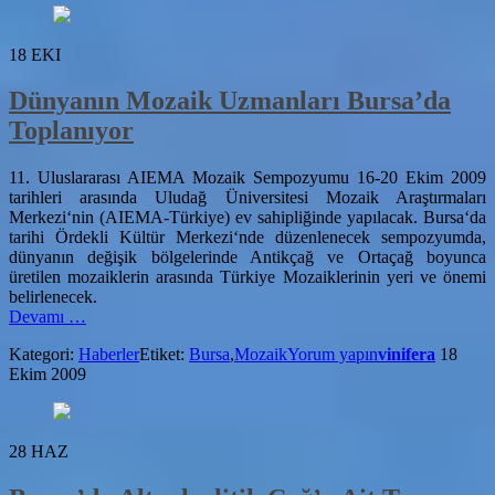
18
EKI
Dünyanın Mozaik Uzmanları Bursa’da
Toplanıyor
11. Uluslararası AIEMA Mozaik Sempozyumu 16-20 Ekim 2009
tarihleri arasında Uludağ Üniversitesi Mozaik Araştırmaları
Merkezi‘nin (AIEMA-Türkiye) ev sahipliğinde yapılacak. Bursa‘da
tarihi Ördekli Kültür Merkezi‘nde düzenlenecek sempozyumda,
dünyanın değişik bölgelerinde Antikçağ ve Ortaçağ boyunca
üretilen mozaiklerin arasında Türkiye Mozaiklerinin yeri ve önemi
belirlenecek.
hakkındaDünyanın
Devamı
…
Mozaik
Kategori:
Haberler
Etiket:
Bursa
,
Mozaik
Yorum yapın
vinifera
18
Uzmanları
Ekim 2009
Bursa’da
Toplanıyor
28
HAZ