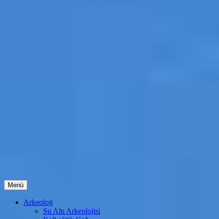
İçeriğe
Menü
atla
Arkeoloji
Su Altı Arkeolojisi