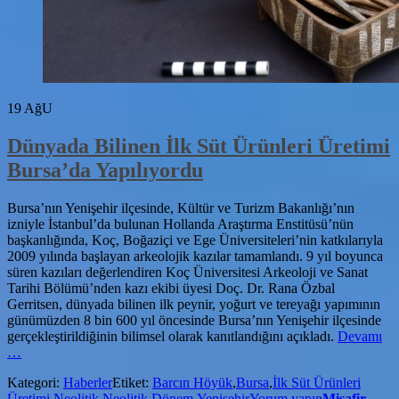
19
AğU
Dünyada Bilinen İlk Süt Ürünleri Üretimi
Bursa’da Yapılıyordu
Bursa’nın Yenişehir ilçesinde, Kültür ve Turizm Bakanlığı’nın
izniyle İstanbul’da bulunan Hollanda Araştırma Enstitüsü’nün
başkanlığında, Koç, Boğaziçi ve Ege Üniversiteleri’nin katkılarıyla
2009 yılında başlayan arkeolojik kazılar tamamlandı. 9 yıl boyunca
süren kazıları değerlendiren Koç Üniversitesi Arkeoloji ve Sanat
Tarihi Bölümü’nden kazı ekibi üyesi Doç. Dr. Rana Özbal
Gerritsen, dünyada bilinen ilk peynir, yoğurt ve tereyağı yapımının
günümüzden 8 bin 600 yıl öncesinde Bursa’nın Yenişehir ilçesinde
ha
gerçekleştirildiğinin bilimsel olarak kanıtlandığını açıkladı.
Devamı
Bil
…
İlk
Kategori:
Haberler
Etiket:
Barcın Höyük
,
Bursa
,
İlk Süt Ürünleri
Sü
Üretimi
,
Neolitik
,
Neolitik Dönem
,
Yenişehir
Yorum yapın
Misafir