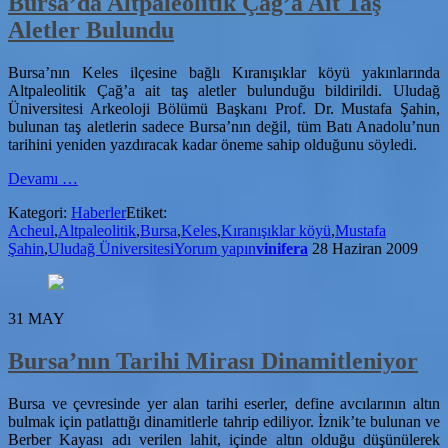
Bursa’da Altpaleolitik Çağ’a Ait Taş
Aletler Bulundu
Bursa’nın Keles ilçesine bağlı Kıranışıklar köyü yakınlarında
Altpaleolitik Çağ’a ait taş aletler bulunduğu bildirildi. Uludağ
Üniversitesi Arkeoloji Bölümü Başkanı Prof. Dr. Mustafa Şahin,
bulunan taş aletlerin sadece Bursa’nın değil, tüm Batı Anadolu’nun
tarihini yeniden yazdıracak kadar öneme sahip olduğunu söyledi.
hakkındaBursa’da
Devamı
…
Altpaleolitik
Kategori:
Haberler
Etiket:
Çağ’a
Acheul
,
Altpaleolitik
,
Bursa
,
Keles
,
Kıranışıklar köyü
,
Mustafa
Ait
Şahin
,
Uludağ Üniversitesi
Yorum yapın
vinifera
28 Haziran 2009
Taş
Aletler
Bulundu
31
MAY
Bursa’nın Tarihi Mirası Dinamitleniyor
Bursa ve çevresinde yer alan tarihi eserler, define avcılarının altın
bulmak için patlattığı dinamitlerle tahrip ediliyor. İznik’te bulunan ve
Berber Kayası adı verilen lahit, içinde altın olduğu düşünülerek