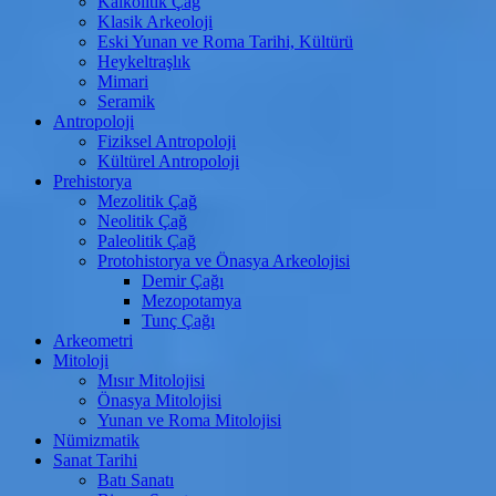
Kalkolitik Çağ
Klasik Arkeoloji
Eski Yunan ve Roma Tarihi, Kültürü
Heykeltraşlık
Mimari
Seramik
Antropoloji
Fiziksel Antropoloji
Kültürel Antropoloji
Prehistorya
Mezolitik Çağ
Neolitik Çağ
Paleolitik Çağ
Protohistorya ve Önasya Arkeolojisi
Demir Çağı
Mezopotamya
Tunç Çağı
Arkeometri
Mitoloji
Mısır Mitolojisi
Önasya Mitolojisi
Yunan ve Roma Mitolojisi
Nümizmatik
Sanat Tarihi
Batı Sanatı