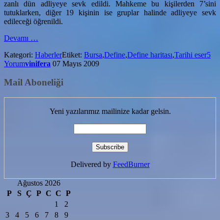
zanlı dün adliyeye sevk edildi. Mahkeme bu kişilerden 7’sini
tutuklarken, diğer 19 kişinin ise gruplar halinde adliyeye sevk
edileceği öğrenildi.
hakkındaBursa
Devamı
…
Film
Kategori:
Haberler
Etiket:
Bursa
,
Define
,
Define haritası
,
Tarihi eser
5
Gibi
Yorum
vinifera
07 Mayıs 2009
Tarihi
Eser
Mail Aboneliği
Operasyonunu
Konuşuyor
Yeni yazılarımız mailinize kadar gelsin.
Delivered by
FeedBurner
Ağustos 2026
P
S
Ç
P
C
C
P
1
2
3
4
5
6
7
8
9