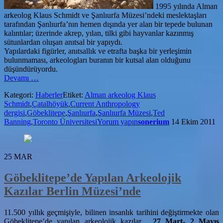
1995 yılında Alman
arkeolog Klaus Schmidt ve Şanlıurfa Müzesi’ndeki meslektaşları
tarafından Şanlıurfa’nın hemen dışında yer alan bir tepede bulunan
kalıntılar; üzerinde akrep, yılan, tilki gibi hayvanlar kazınmış
sütunlardan oluşan anıtsal bir yapıydı.
Yapılardaki figürler, anıtsallık ve etrafta başka bir yerleşimin
bulunmaması, arkeologları buranın bir kutsal alan olduğunu
düşündürüyordu.
hakkındaGöbeklitepe
Devamı
…
insanların
Kategori:
Haberler
Etiket:
Alman arkeolog Klaus
evi
Schmidt
,
Çatalhöyük
,
Current Anthropology
mi?
dergisi
,
Göbeklitepe
,
Şanlıurfa
,
Şanlıurfa Müzesi
,
Ted
Banning
,
Toronto Üniversitesi
Yorum yapın
sonerium
14 Ekim 2011
25
MAR
Göbeklitepe’de Yapılan Arkeolojik
Kazılar Berlin Müzesi’nde
11.500 yıllık geçmişiyle, bilinen insanlık tarihini değiştirmekte olan
Göbeklitepe’de yapılan arkeolojik kazılar ,
27 Mart- 2 Mayıs