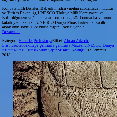
Konuyla ilgili Dışişleri Bakanlığı’ndan yapılan açıklamada; “Kültür
ve Turizm Bakanlığı, UNESCO Türkiye Milli Komisyonu ve
Bakanlığımızın yoğun çabaları sonucunda, söz konusu başvurunun
kabulüyle ülkemizin UNESCO Dünya Miras Listesi’ne tescilli
alanlarının sayısı 18’e yükselmiştir” ifadesi yer aldı.
hakkındaGöbeklitepe
Devamı
…
UNESCO
Kategori:
Haberler
,
Prehistorya
Etiket:
Alman Arkeoloji
Miras
Enstitüsü
,
Göbeklitepe
,
Şanlıurfa
,
Şanlıurfa Müzesi
,
UNESCO Dünya
Listesi’ne
Kültür Mirası Listesi
Yorum yapın
Misafir Koltuğu
02 Temmuz
18’den
2018
Girdi