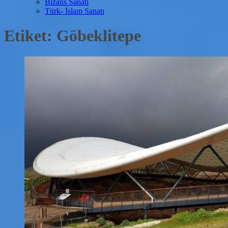
Bizans Sanatı
Türk- İslam Sanatı
Etiket:
Göbeklitepe