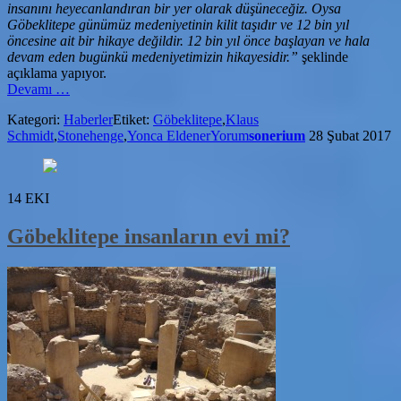
insanını heyecanlandıran bir yer olarak düşüneceğiz. Oysa
Göbeklitepe günümüz medeniyetinin kilit taşıdır ve 12 bin yıl
öncesine ait bir hikaye değildir. 12 bin yıl önce başlayan ve hala
devam eden bugünkü medeniyetimizin hikayesidir.”
şeklinde
açıklama yapıyor.
hakkındaTürkiye’nin
Devamı
…
yeni
Kategori:
Haberler
Etiket:
Göbeklitepe
,
Klaus
dünya
Schmidt
,
Stonehenge
,
Yonca Eldener
Yorum
sonerium
28 Şubat 2017
markası
Göbeklitepe
olmalı
14
EKI
Göbeklitepe insanların evi mi?