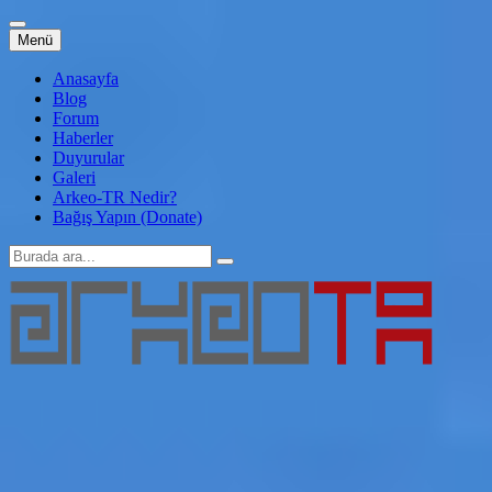
İçeriğe
Menü
atla
Anasayfa
Blog
Forum
Haberler
Duyurular
Galeri
Arkeo-TR Nedir?
Bağış Yapın (Donate)
Arama:
Arkeo-TR
Genç Arkeoloji