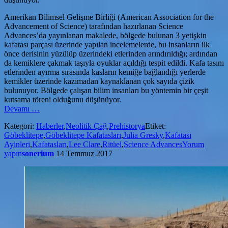
Amerikan Bilimsel Gelişme Birliği (American Association for the
Advancement of Science) tarafından hazırlanan Science
Advances’da yayınlanan makalede, bölgede bulunan 3 yetişkin
kafatası parçası üzerinde yapılan incelemelerde, bu insanların ilk
önce derisinin yüzülüp üzerindeki etlerinden arındırıldığı; ardından
da kemiklere çakmak taşıyla oyuklar açıldığı tespit edildi. Kafa tasını
etlerinden ayırma sırasında kasların kemiğe bağlandığı yerlerde
kemikler üzerinde kazımadan kaynaklanan çok sayıda çizik
bulunuyor. Bölgede çalışan bilim insanları bu yöntemin bir çeşit
kutsama töreni olduğunu düşünüyor.
hakkındaGöbeklitepe’de
Devamı
…
İnsan
Kategori:
Haberler
,
Neolitik Çağ
,
Prehistorya
Etiket:
Kemikleri
Göbeklitepe
,
Göbeklitepe Kafatasları
,
Julia Gresky
,
Kafatası
ve
Ayinleri
,
Kafatasları
,
Lee Clare
,
Ritüel
,
Science Advances
Yorum
Oyulmuş
yapın
sonerium
14 Temmuz 2017
Kafatasları
Bulundu