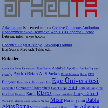
Arkeo-tr.com
is licensed under a
Creative Commons Attribution-
Noncommercial-No Derivative Works 3.0 Unported License
İletişim:
info@arkeo-tr.com
Gocekten Dogal & Atolye
|
Arkeoloji Forumu
Bizi Sosyal Medyada Takip edin.
Etiketler
Antalya
Apollon
Akın Ersoy
Agora
Ahi Evran Üniversitesi
Apollon Tapınağı
Aydın
Brian A. SParkes
Bursa
Ayasofya
British Museum
DEU
Ege Üniversitesi
Dionysos
Dokuz Eylül Üniversitesi
Efes
Hitit
Gaziantep Üniversitesi
Gaziantep
Göbeklitepe
Hollanda AraştIrma
Klaros
Lucy Talcott
Karia
Enstİtüsü
Homeros
Kybele
Laodikeia
Mısır
Rabia
Nuran Şahin
Marmaray
Mezopotamya
Mozaik
Mumya
Aktaş
Roma
The Athenian
Smyrna Agorası
Susan I. Rotroff