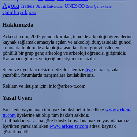
Agora
UNESCO
Tralleis
Çanakkale
Uludağ Üniversitesi
Zeus
Çatalhöyük
İzmir
Hakkımızda
Arkeo-tr.com, 2007 yılında kurulan, temelde arkeoloji öğrencilerine
kaynak sağlamak amacıyla açılan ve arkeoloji dünyasındaki güncel
konularla toplum ile arkeoloji arasında köprü görevi üstlenen,
gönüllü bir grup genç arkeolog ve arkeoloji öğrencisi girişimidir.
Kar amacı gütmez ve içeriğine erişim ücretsizdir.
Sitemize üyelik ücretsizdir. Siz de sitemize
üye
olarak yazılar
yazabilir, forumlarda tartışmalara katılabilirsiniz.
Reklam ve iletişim için: info@arkeo-tr.com
Yasal Uyarı
Bu sitede yayınlanan tüm yazılar aksi belirtilmedikçe
www.
arkeo-
tr
.com
üyelerine ait olup tüm hakları saklıdır.
Telif hakları yasasına göre izinsiz kopyalanamaz ve yayınlanamaz.
İçerikten yararlanılırken
www.
arkeo-tr
.com
adresi kaynak
gösterilmelidir.