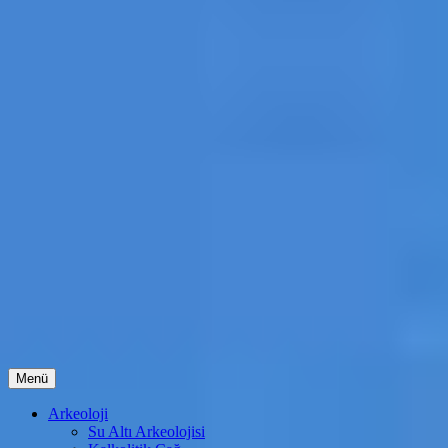
İçeriğe
Menü
atla
Arkeoloji
Su Altı Arkeolojisi