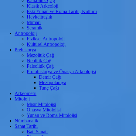
Kalkolitik Çağ
Klasik Arkeoloji
Eski Yunan ve Roma Tarihi, Kültürü
Heykeltraşlık
Mimari
Seramik
Antropoloji
Fiziksel Antropoloji
Kültürel Antropoloji
Prehistorya
Mezolitik Çağ
Neolitik Çağ
Paleolitik Çağ
Protohistorya ve Önasya Arkeolojisi
Demir Çağı
Mezopotamya
Tunç Çağı
Arkeometri
Mitoloji
Mısır Mitolojisi
Önasya Mitolojisi
Yunan ve Roma Mitolojisi
Nümizmatik
Sanat Tarihi
Batı Sanatı