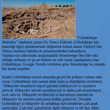
“Göbeklitepe
Muhafızı” kitabının yazarı Dr. Yonca Eldener, Göbeklitepe’nin
hakettiği ilgiyi görmemesine değinerek kutsal alanın Türkiye’nin
Dünya markası olabilecek potansiyelinden bahsediyor.
Yapılan son arkeolojik araştırmalarla Stonehenge’den bile eski
olduğu netleşen ve şu an bilinen en eski insan yapılaşması olan
Göbeklitepe, Google Trends verilerine göre Stonehenge’ın yirmide
biri kadar popüler.
Kitabı Göbeklitepe kutsal alanında geçen bir polisiye roman olan
yazar, Göbeklitepe için sanata daha fazla iş düştüğünü söylerken;
“Hikayeler insanların hayal gücünü tetikleyecek ve rüyalara
girecek. Hikayeler merak uyandıracak ve daha çok araştırmaya
sevk edecek. Hikayeler sevdirecek ve korumaya yöneltecek.
Hikayeler bu alanları parçamız haline getirecek. Örneğin
Göbeklitepe’yi hikayeler ile anlatmaz isek kendimize çok uzak
sanacağız. Çok eski, günümüzle ilgili olmayan ve bir kaç bilim