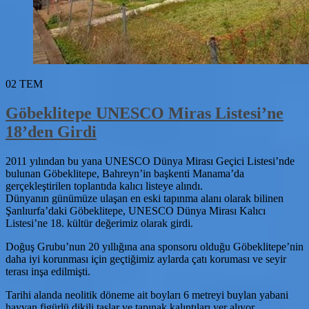
02
TEM
Göbeklitepe UNESCO Miras Listesi’ne
18’den Girdi
2011 yılından bu yana UNESCO Dünya Mirası Geçici Listesi’nde
bulunan Göbeklitepe, Bahreyn’in başkenti Manama’da
gerçekleştirilen toplantıda kalıcı listeye alındı.
Dünyanın günümüze ulaşan en eski tapınma alanı olarak bilinen
Şanlıurfa’daki Göbeklitepe, UNESCO Dünya Mirası Kalıcı
Listesi’ne 18. kültür değerimiz olarak girdi.
Doğuş Grubu’nun 20 yıllığına ana sponsoru olduğu Göbeklitepe’nin
daha iyi korunması için geçtiğimiz aylarda çatı koruması ve seyir
terası inşa edilmişti.
Tarihi alanda neolitik döneme ait boyları 6 metreyi buylan yabani
hayvan figürlü dikili taşlar ve tapınak kalıntıları yer alıyor.