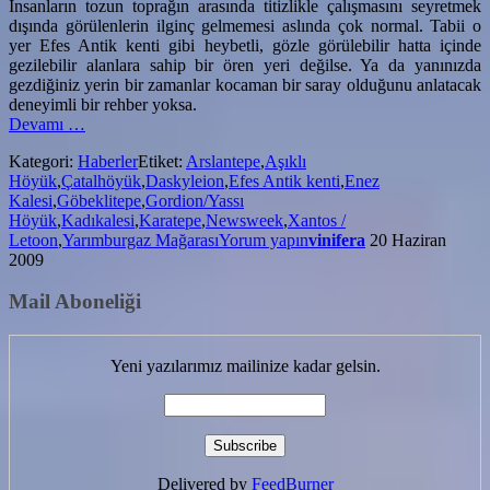
İnsanların tozun toprağın arasında titizlikle çalışmasını seyretmek
dışında görülenlerin ilginç gelmemesi aslında çok normal. Tabii o
yer Efes Antik kenti gibi heybetli, gözle görülebilir hatta içinde
gezilebilir alanlara sahip bir ören yeri değilse. Ya da yanınızda
gezdiğiniz yerin bir zamanlar kocaman bir saray olduğunu anlatacak
deneyimli bir rehber yoksa.
hakkındaTarihin
Devamı
…
Tozlu
Kategori:
Haberler
Etiket:
Arslantepe
,
Aşıklı
Adresleri
Höyük
,
Çatalhöyük
,
Daskyleion
,
Efes Antik kenti
,
Enez
Kalesi
,
Göbeklitepe
,
Gordion/Yassı
Höyük
,
Kadıkalesi
,
Karatepe
,
Newsweek
,
Xantos /
Letoon
,
Yarımburgaz Mağarası
Yorum yapın
vinifera
20 Haziran
2009
Mail Aboneliği
Yeni yazılarımız mailinize kadar gelsin.
Delivered by
FeedBurner