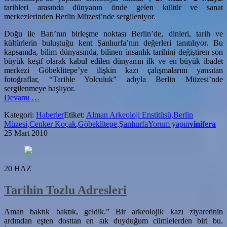
tarihleri arasında dünyanın önde gelen kültür ve sanat
merkezlerinden Berlin Müzesi’nde sergileniyor.
Doğu ile Batı’nın birleşme noktası Berlin’de, dinleri, tarih ve
kültürlerin buluştuğu kent Şanlıurfa’nın değerleri tanıtılıyor. Bu
kapsamda, bilim dünyasında, bilinen insanlık tarihini değiştiren son
büyük keşif olarak kabul edilen dünyanın ilk ve en büyük ibadet
merkezi Göbeklitepe’ye ilişkin kazı çalışmalarını yansıtan
fotoğraflar, “Tarihle Yolculuk” adıyla Berlin Müzesi’nde
sergilenmeye başlıyor.
hakkındaGöbeklitepe’de
Devamı
…
Yapılan
Kategori:
Haberler
Etiket:
Alman Arkeoloji Enstitüsü
,
Berlin
Arkeolojik
Müzesi
,
Cenker Koçak
,
Göbeklitepe
,
Şanlıurfa
Yorum yapın
vinifera
Kazılar
25 Mart 2010
Berlin
Müzesi’nde
20
HAZ
Tarihin Tozlu Adresleri
Aman baktık baktık, geldik.” Bir arkeolojik kazı ziyaretinin
ardından eşten dosttan en sık duyduğum cümlelerden biri bu.