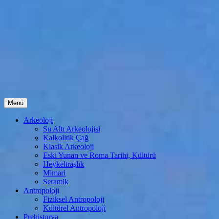
İçeriğe
Menü
atla
Arkeoloji
Su Altı Arkeolojisi
Kalkolitik Çağ
Klasik Arkeoloji
Eski Yunan ve Roma Tarihi, Kültürü
Heykeltraşlık
Mimari
Seramik
Antropoloji
Fiziksel Antropoloji
Kültürel Antropoloji
Prehistorya