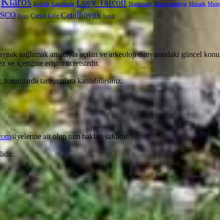
Klaros
Lucy Talcott
Kybele
Laodikeia
Marmaray
Mezopotamya
Mozaik
Mum
SCO
Çatalhöyük
Çanakkale
Zeus
İzmir
aynak sağlamak amacıyla açılan ve arkeoloji dünyasındaki güncel konula
 ve içeriğine erişim ücretsizdir.
, forumlarda tartışmalara katılabilirsiniz.
com
üyelerine ait olup tüm hakları saklıdır.
idir.