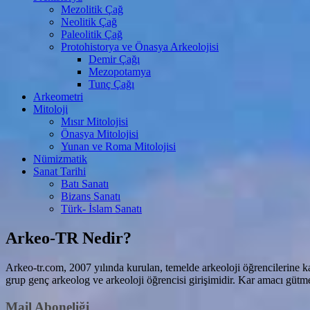
Mezolitik Çağ
Neolitik Çağ
Paleolitik Çağ
Protohistorya ve Önasya Arkeolojisi
Demir Çağı
Mezopotamya
Tunç Çağı
Arkeometri
Mitoloji
Mısır Mitolojisi
Önasya Mitolojisi
Yunan ve Roma Mitolojisi
Nümizmatik
Sanat Tarihi
Batı Sanatı
Bizans Sanatı
Türk- İslam Sanatı
Arkeo-TR Nedir?
Arkeo-tr.com, 2007 yılında kurulan, temelde arkeoloji öğrencilerine k
grup genç arkeolog ve arkeoloji öğrencisi girişimidir. Kar amacı gütmez
Mail Aboneliği