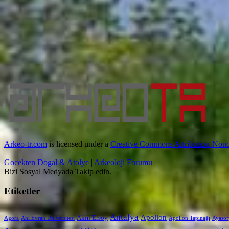
Arkeo-tr.com
is licensed under a
Creative Commons Attribution-Nonc
Gocekten Dogal & Atolye
|
Arkeoloji Forumu
Bizi Sosyal Medyada Takip edin.
Etiketler
Antalya
Apollon
Akın Ersoy
Agora
Ahi Evran Üniversitesi
Apollon Tapınağı
Ayasof