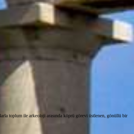
rla toplum ile arkeoloji arasında köprü görevi üstlenen, gönüllü bir