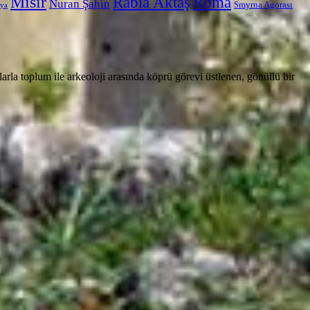
Mısır
Rabia Aktaş
Roma
Nuran Şahin
Smyrna Agorası
ya
rla toplum ile arkeoloji arasında köprü görevi üstlenen, gönüllü bir