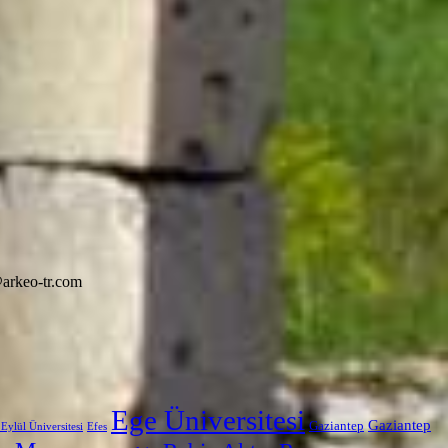
arkeo-tr.com
Ege Üniversitesi
Gaziantep
Gaziantep
Eylül Üniversitesi
Efes