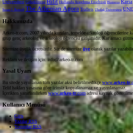
Hitit
Karia
Üniversitesi
Göbeklitepe
Hollanda AraştIrma Enstİtüsü
Homeros
The Athenian Agora
UNE
Tralleis
Susan I. Rotroff
Uludağ Üniversitesi
Hakkımızda
Arkeo-tr.com, 2007 yılında kurulan, temelde arkeoloji öğrencilerine k
grup genç arkeolog ve arkeoloji öğrencisi girişimidir. Kar amacı gütmez
Sitemize üyelik ücretsizdir. Siz de sitemize
üye
olarak yazılar yazabilir
Reklam ve iletişim için: info@arkeo-tr.com
Yasal Uyarı
Bu sitede yayınlanan tüm yazılar aksi belirtilmedikçe
www.
arkeo-tr
.
Telif hakları yasasına göre izinsiz kopyalanamaz ve yayınlanamaz.
İçerikten yararlanılırken
www.
arkeo-tr
.com
adresi kaynak gösterilmel
Kullanıcı Menüsü
Giriş
Yazılar
RSS
Yorumlar
RSS