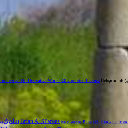
ommercial-No Derivative Works 3.0 Unported License
İletişim:
info@
Aydın
Brian A. SParkes
Dionysos
Bursa
ya
British Museum
DEU
Dokuz 