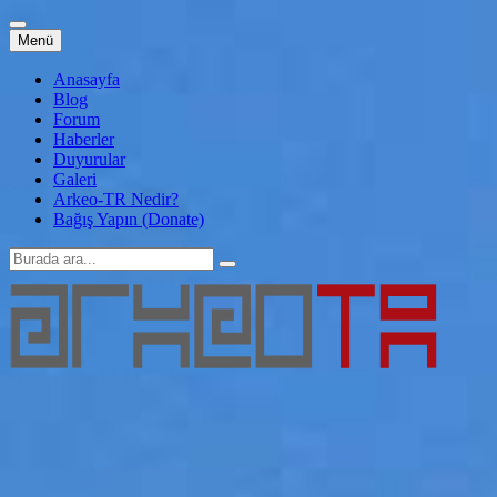
İçeriğe
Menü
atla
Anasayfa
Blog
Forum
Haberler
Duyurular
Galeri
Arkeo-TR Nedir?
Bağış Yapın (Donate)
Arama:
Arkeo-TR
Genç Arkeoloji