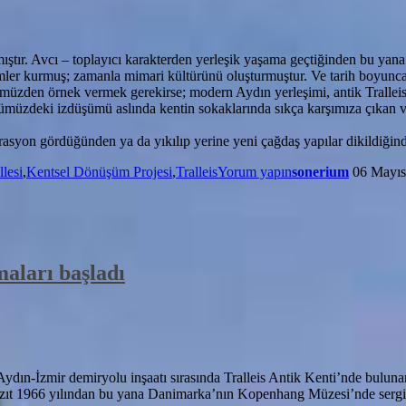
mıştır. Avcı – toplayıcı karakterden yerleşik yaşama geçtiğinden bu yana
imler kurmuş; zamanla mimari kültürünü oluşturmuştur. Ve tarih boyunca ü
müzden örnek vermek gerekirse; modern Aydın yerleşimi, antik Tralleis
ümüzdeki izdüşümü aslında kentin sokaklarında sıkça karşımıza çıkan ve 
orasyon gördüğünden ya da yıkılıp yerine yeni çağdaş yapılar dikildiğind
lesi
,
Kentsel Dönüşüm Projesi
,
Tralleis
Yorum yapın
sonerium
06 Mayıs
maları başladı
ydın-İzmir demiryolu inşaatı sırasında Tralleis Antik Kenti’nde buluna
 Yazıt 1966 yılından bu yana Danimarka’nın Kopenhang Müzesi’nde sergi