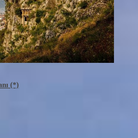
nı (*)