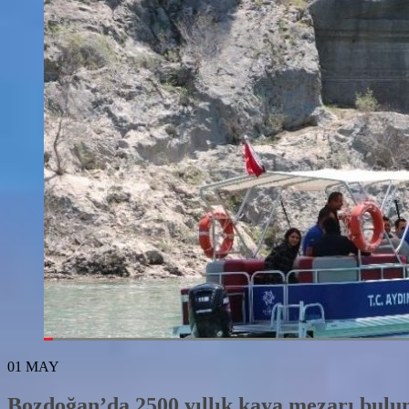
01
MAY
Bozdoğan’da 2500 yıllık kaya mezarı bulu