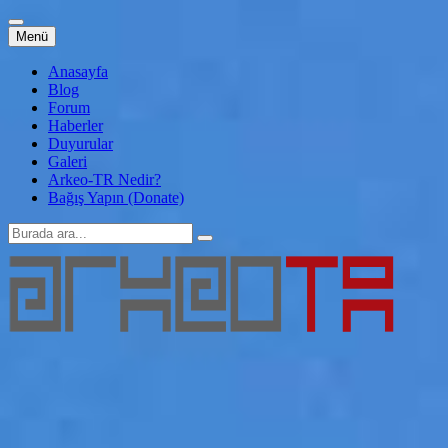
İçeriğe
Menü
atla
Anasayfa
Blog
Forum
Haberler
Duyurular
Galeri
Arkeo-TR Nedir?
Bağış Yapın (Donate)
Arama:
Arkeo-TR
Genç Arkeoloji