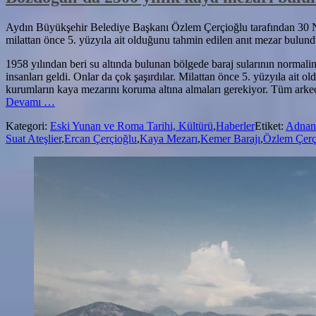
Aydın Büyükşehir Belediye Başkanı Özlem Çerçioğlu tarafından 30 Nis
milattan önce 5. yüzyıla ait olduğunu tahmin edilen anıt mezar bulund
1958 yılından beri su altında bulunan bölgede baraj sularının normal
insanları geldi. Onlar da çok şaşırdılar. Milattan önce 5. yüzyıla ait 
kurumların kaya mezarını koruma altına almaları gerekiyor. Tüm arkeo
hakkındaBozdoğan’da
Devamı
…
2500
Kategori:
Eski Yunan ve Roma Tarihi, Kültürü
,
Haberler
Etiket:
Adnan 
yıllık
Suat Ateşlier
,
Ercan Çerçioğlu
,
Kaya Mezarı
,
Kemer Barajı
,
Özlem Çerç
kaya
mezarı
bulundu