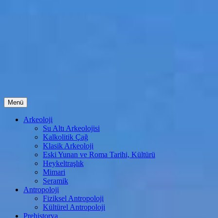
İçeriğe
Menü
atla
Arkeoloji
Su Altı Arkeolojisi
Kalkolitik Çağ
Klasik Arkeoloji
Eski Yunan ve Roma Tarihi, Kültürü
Heykeltraşlık
Mimari
Seramik
Antropoloji
Fiziksel Antropoloji
Kültürel Antropoloji
Prehistorya