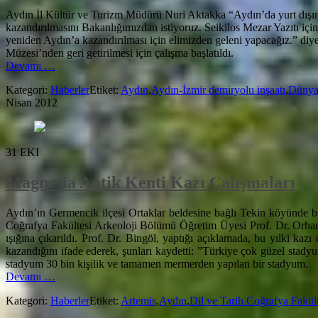
Aydın İl Kültür ve Turizm Müdürü Nuri Aktakka “Aydın’da yurt dışına ç
kazandırılmasını Bakanlığımızdan istiyoruz. Seikilos Mezar Yazıtı için
yeniden Aydın’a kazandırılması için elimizden geleni yapacağız.” diy
Müzesi’nden geri getirilmesi için çalışma başlatıldı.
hakkındaSeikilos
Devamı
…
Mezar
Kategori:
Haberler
Etiket:
Aydın
,
Aydın-İzmir demiryolu inşaatı
,
Dünyad
Yazıtı’nı
Nisan 2012
geri
getirme
çalışmaları
başladı
31
EKI
Magnesia Antik Kenti Kazı Çalışmaları
Aydın’ın Germencik ilçesi Ortaklar beldesine bağlı Tekin köyünde b
Coğrafya Fakültesi Arkeoloji Bölümü Öğretim Üyesi Prof. Dr. Orhan B
ışığına çıkarıldı. Prof. Dr. Bingöl, yaptığı açıklamada, bu yılki ka
kazandığını ifade ederek, şunları kaydetti: ”Türkiye çok güzel stad
stadyum 30 bin kişilik ve tamamen mermerden yapılan bir stadyum.
hakkındaMagnesia
Devamı
…
Antik
Kategori:
Haberler
Etiket:
Artemis
,
Aydın
,
Dil ve Tarih Coğrafya Fakült
Kenti
Kazı