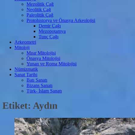
Mezolitik Çağ
Neolitik Çağ
Paleolitik Çağ
Protohistorya ve Önasya Arkeolojisi
Demir Çağı
Mezopotamya
Tunç Çağı
Arkeometri
Mitoloji
Mısır Mitolojisi
Önasya Mitolojisi
Yunan ve Roma Mitolojisi
Nümizmatik
Sanat Tarihi
Batı Sanatı
Bizans Sanatı
Türk- İslam Sanatı
Etiket:
Aydın