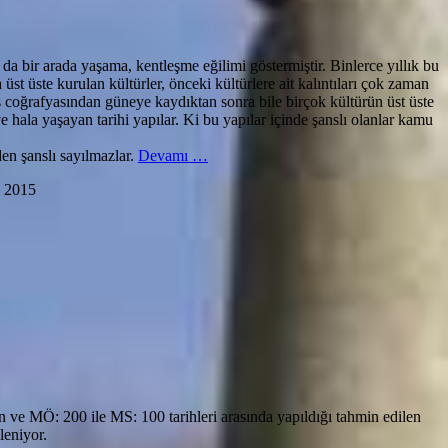
 da bir arada yaşama, kentleşme eğilimi göstermiştir. Binlerce yıllık bu
st üste kurulan kültürler, önceki kültürlere ait kalıntıları çok zaman
 coğrafyasından güneye kaydıktan sonra bile birçok kültürün üst üste
hala yaşayan tarihi yapılar. Ki bu yapılar içinde şanslı olanlar kamu
hakkındaYaşayan
en şanslı sayılmazlar.
Devamı
…
Tarihin
 2015
Kentsel
Dönüşümle
İmtihanı
(*)
n ve MÖ: 200 ile MS: 100 tarihleri arasında yapıldığı tahmin edilen
leniyor.