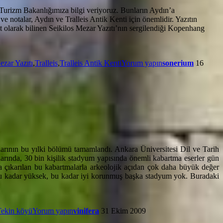
e Turizm Bakanlığımıza bilgi veriyoruz. Bunların Aydın’a
e notalar, Aydın ve Tralleis Antik Kenti için önemlidir. Yazıtın
 olarak bilinen Seikilos Mezar Yazıtı’nın sergilendiği Kopenhang
ezar Yazıtı
,
Tralleis
,
Tralleis Antik Kenti
Yorum yapın
sonerium
16
arının bu yılki bölümü tamamlandı. Ankara Üniversitesi Dil ve Tarih
arında, 30 bin kişilik stadyum yapısında önemli kabartma eserler gün
aya çıkarılan bu kabartmalarla arkeolojik açıdan çok daha büyük değer
i bu kadar yüksek, bu kadar iyi korunmuş başka stadyum yok. Buradaki
Tekin köyü
Yorum yapın
vinifera
31 Ekim 2009