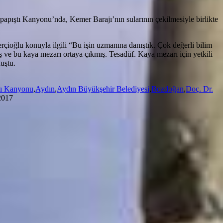
apıştı Kanyonu’nda, Kemer Barajı’nın sularının çekilmesiyle birlikte
çioğlu konuyla ilgili “Bu işin uzmanına danıştık. Çok değerli bilim
miş ve bu kaya mezarı ortaya çıkmış. Tesadüf. Kaya mezarı için yetkili
uştu.
tı Kanyonu
,
Aydın
,
Aydın Büyükşehir Belediyesi
,
Bozdoğan
,
Doç. Dr.
2017