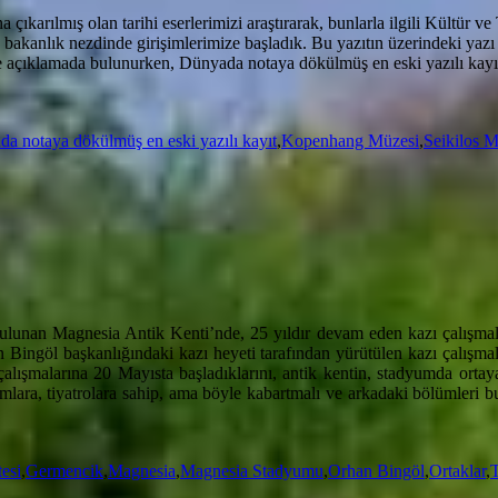
ıkarılmış olan tarihi eserlerimizi araştırarak, bunlarla ilgili Kültür v
 bakanlık nezdinde girişimlerimize başladık. Bu yazıtın üzerindeki yazı v
e açıklamada bulunurken, Dünyada notaya dökülmüş en eski yazılı kayıt
a notaya dökülmüş en eski yazılı kayıt
,
Kopenhang Müzesi
,
Seikilos M
ulunan Magnesia Antik Kenti’nde, 25 yıldır devam eden kazı çalışmal
ingöl başkanlığındaki kazı heyeti tarafından yürütülen kazı çalışmal
zı çalışmalarına 20 Mayısta başladıklarını, antik kentin, stadyumda ort
yumlara, tiyatrolara sahip, ama böyle kabartmalı ve arkadaki bölümler
esi
,
Germencik
,
Magnesia
,
Magnesia Stadyumu
,
Orhan Bingöl
,
Ortaklar
,