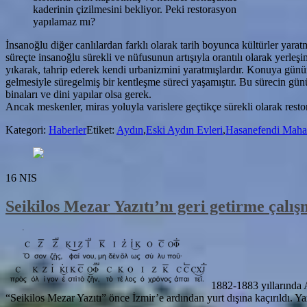
kaderinin çizilmesini bekliyor. Peki restorasyon
yapılamaz mı?
İnsanoğlu diğer canlılardan farklı olarak tarih boyunca kültürler yarat
süreçte insanoğlu sürekli ve nüfusunun artışıyla orantılı olarak yerleş
yıkarak, tahrip ederek kendi urbanizmini yaratmışlardır. Konuya günü
gelmesiyle süregelmiş bir kentleşme süreci yaşamıştır. Bu sürecin gün
binaları ve dini yapılar olsa gerek.
Ancak meskenler, miras yoluyla varislere geçtikçe sürekli olarak rest
Kategori:
Haberler
Etiket:
Aydın
,
Eski Aydın Evleri
,
Hasanefendi Mahal
16
NIS
Seikilos Mezar Yazıtı’nı geri getirme çalış
1882-1883 yıllarında A
“Seikilos Mezar Yazıtı” önce İzmir’e ardından yurt dışına kaçırıldı.