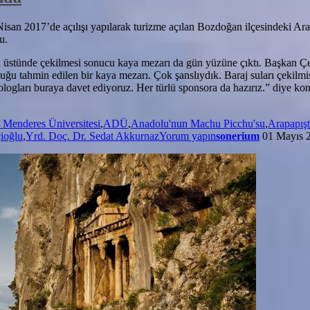
an 2017’de açılışı yapılarak turizme açılan Bozdoğan ilçesindeki Arap
u.
in üstünde çekilmesi sonucu kaya mezarı da gün yüzüne çıktı. Başkan Çer
olduğu tahmin edilen bir kaya mezarı. Çok şanslıydık. Baraj suları çekil
logları buraya davet ediyoruz. Her türlü sponsora da hazırız.” diye kon
Menderes Üniversitesi
,
ADÜ
,
Anadolu'nun Machu Picchu'su
,
Arapapış
ioğlu
,
Yrd. Doç. Dr. Sedat Akkurnaz
Yorum yapın
sonerium
01 Mayıs 