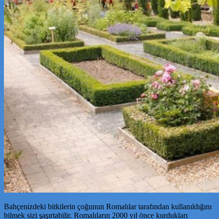
Bahçenizdeki bitkilerin çoğunun Romalılar tarafından kullanıldığını
bilmek sizi şaşırtabilir. Romalıların 2000 yıl önce kurdukları