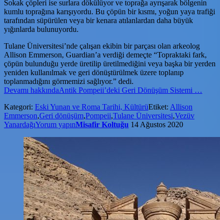
Sokak çöpleri ise surlara dökülüyor ve toprağa ayrışarak bölgenin
kumlu toprağına karışıyordu. Bu çöpün bir kısmı, yoğun yaya trafiği
tarafından süpürülen veya bir kenara atılanlardan daha büyük
yığınlarda bulunuyordu.
Tulane Üniversitesi’nde çalışan ekibin bir parçası olan arkeolog
Allison Emmerson, Guardian’a verdiği demeçte “Topraktaki fark,
çöpün bulunduğu yerde üretilip üretilmediğini veya başka bir yerden
yeniden kullanılmak ve geri dönüştürülmek üzere toplanıp
toplanmadığını görmemizi sağlıyor.” dedi.
Devamı
hakkındaAntik Pompeii’deki Geri Dönüşüm Sistemi
…
Kategori:
Eski Yunan ve Roma Tarihi, Kültürü
Etiket:
Allison
Emmerson
,
Geri dönüşüm
,
Pompeii
,
Tulane Üniversitesi
,
Vezüv
Yanardağı
Yorum yapın
Misafir Koltuğu
14 Ağustos 2020