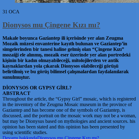
31
OCA
Dionysos mu Çingene Kızı mı?
Makale boyunca Gaziantep ili içerisinde yer alan Zeugma
Mozaik müzesi envanterine kayıtlı bulunan ve Gaziantep’in
simgelerinden bir tanesi haline gelmiş olan “Çingene Kızı”
mozaiği ele alınmış, mozaik eser üzerinde yer alan portredeki
kişinin bir kadın olmayabileceği, mitolojilerden ve antik
kaynaklardan yola çıkarak Dionysos olabileceği görüşü
belirtilmiş ve bu görüş bilimsel çalışmalardan faydalanılarak
sunulmuştur.
DİONYSOS OR GYPSY GİRL?
ABSTRACT
Throughout the article, the “Gypsy Girl” mosaic, which is registered
in the inventory of the Zeugma Mosaic museum in the province of
Gaziantep and has become one of the symbols of Gaziantep, is
discussed, and the portrait on the mosaic work may not be a woman,
but may be Dionysus based on mythologies and ancient sources. his
opinion has been stated and this opinion has been presented by
using scientific studies.
Devamı
hakkındaDionysos mu Çingene Kızı mı?
…