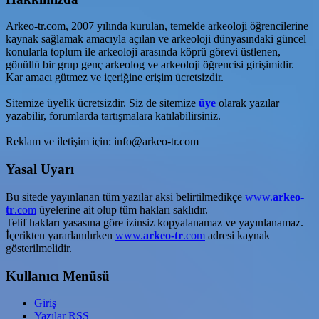
Arkeo-tr.com, 2007 yılında kurulan, temelde arkeoloji öğrencilerine
kaynak sağlamak amacıyla açılan ve arkeoloji dünyasındaki güncel
konularla toplum ile arkeoloji arasında köprü görevi üstlenen,
gönüllü bir grup genç arkeolog ve arkeoloji öğrencisi girişimidir.
Kar amacı gütmez ve içeriğine erişim ücretsizdir.
Sitemize üyelik ücretsizdir. Siz de sitemize
üye
olarak yazılar
yazabilir, forumlarda tartışmalara katılabilirsiniz.
Reklam ve iletişim için: info@arkeo-tr.com
Yasal Uyarı
Bu sitede yayınlanan tüm yazılar aksi belirtilmedikçe
www.
arkeo-
tr
.com
üyelerine ait olup tüm hakları saklıdır.
Telif hakları yasasına göre izinsiz kopyalanamaz ve yayınlanamaz.
İçerikten yararlanılırken
www.
arkeo-tr
.com
adresi kaynak
gösterilmelidir.
Kullanıcı Menüsü
Giriş
Yazılar
RSS