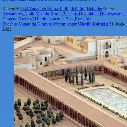
Kategori:
Eski Yunan ve Roma Tarihi, Kültürü
,
Haberler
Etiket:
Alexandros
,
Antik Mısırda Horus
,
Bacchus
,
Diadokhlar
,
Dionysos mu
Çingene Kızı mı?
,
Hindu inancında Şiva
,
Roma’da
Bacchus
,
Yunan’da Dionysos
Yorum yapın
Misafir Koltuğu
31 Ocak
2021