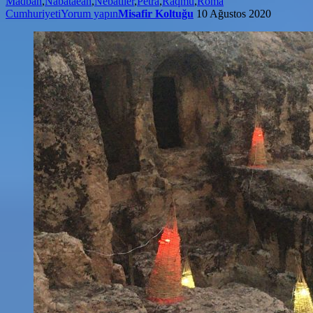
Madbah
,
Nabataean
,
Nebatiler
,
Petra
,
Raqmu
,
Roma
Cumhuriyeti
Yorum yapın
Misafir Koltuğu
10 Ağustos 2020