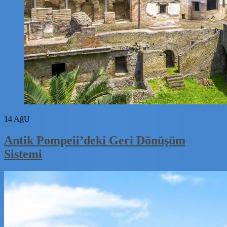
14
AğU
Antik Pompeii’deki Geri Dönüşüm
Sistemi