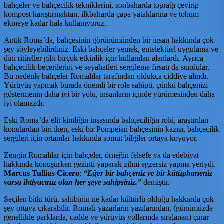
bahçeler ve bahçecilik tekniklerini, sonbaharda toprağı çevirip
kompost karıştırmaktan, ilkbaharda çapa yataklarına ve tohum
ekmeye kadar hala kullanıyoruz.
Antik Roma’da, bahçesinin görünümünden bir insan hakkında çok
şey söyleyebilirdiniz. Eski bahçeler yemek, entelektüel uygulama ve
dini ritüeller gibi birçok etkinlik için kullanılan alanlardı. Ayrıca
bahçecilik becerilerini ve seyahatleri sergileme fırsatı da sundular.
Bu nedenle bahçeler Romalılar tarafından oldukça ciddiye alındı.
Yürüyüş yapmak burada önemli bir role sahipti, çünkü bahçenizi
göstermenin daha iyi bir yolu, insanların içinde yürümesinden daha
iyi olamazdı.
Eski Roma’da elit kimliğin inşasında bahçeciliğin rolü, araştırılan
konulardan biri iken, eski bir Pompeian bahçesinin kazısı, bahçecilik
sergileri için ortamlar hakkında somut bilgiler ortaya koyuyor.
Zengin Romalılar için bahçeler, örneğin felsefe ya da edebiyat
hakkında konuşurken gezinti yaparak zihni egzersiz yapma yeriydi.
Marcus Tullius Cicero
;
“Eğer bir bahçeniz ve bir kütüphaneniz
varsa ihtiyacınız olan her şeye sahipsiniz.”
demiştir.
Seçilen bitki türü, sahibinin ne kadar kültürlü olduğu hakkında çok
şey ortaya çıkarabilir. Romalı yazarların yazılarından, (günümüzde
genellikle parklarda, cadde ve yürüyüş yollarında sıralanan) çınar