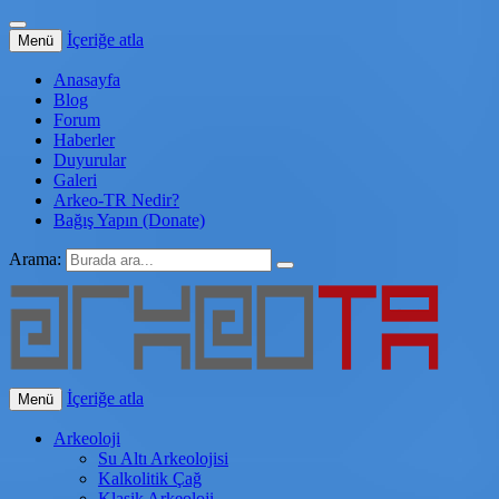
İçeriğe atla
Menü
Anasayfa
Blog
Forum
Haberler
Duyurular
Galeri
Arkeo-TR Nedir?
Bağış Yapın (Donate)
Arama:
İçeriğe atla
Menü
Arkeo-TR
Genç Arkeoloji
Arkeoloji
Su Altı Arkeolojisi
Kalkolitik Çağ
Klasik Arkeoloji