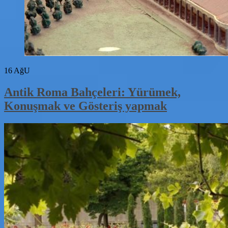
16
AğU
Antik Roma Bahçeleri: Yürümek,
Konuşmak ve Gösteriş yapmak