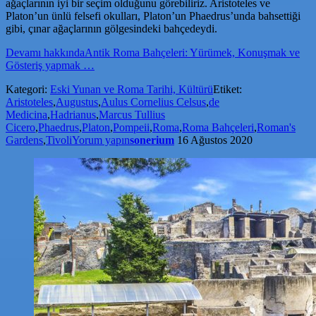
ağaçlarının iyi bir seçim olduğunu görebiliriz. Aristoteles ve
Platon’un ünlü felsefi okulları, Platon’un Phaedrus’unda bahsettiği
gibi, çınar ağaçlarının gölgesindeki bahçedeydi.
Devamı
hakkındaAntik Roma Bahçeleri: Yürümek, Konuşmak ve
Gösteriş yapmak
…
Kategori:
Eski Yunan ve Roma Tarihi, Kültürü
Etiket:
Aristoteles
,
Augustus
,
Aulus Cornelius Celsus
,
de
Medicina
,
Hadrianus
,
Marcus Tullius
Cicero
,
Phaedrus
,
Platon
,
Pompeii
,
Roma
,
Roma Bahçeleri
,
Roman's
Gardens
,
Tivoli
Yorum yapın
sonerium
16 Ağustos 2020