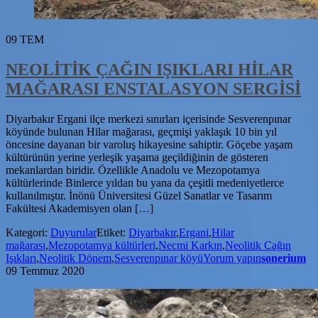
09
TEM
NEOLİTİK ÇAĞIN IŞIKLARI HİLAR
MAĞARASI ENSTALASYON SERGİSİ
Diyarbakır Ergani ilçe merkezi sınırları içerisinde Sesverenpınar
köyünde bulunan Hilar mağarası, geçmişi yaklaşık 10 bin yıl
öncesine dayanan bir varoluş hikayesine sahiptir. Göçebe yaşam
kültürünün yerine yerleşik yaşama geçildiğinin de gösteren
mekanlardan biridir. Özellikle Anadolu ve Mezopotamya
kültürlerinde Binlerce yıldan bu yana da çeşitli medeniyetlerce
kullanılmıştır. İnönü Üniversitesi Güzel Sanatlar ve Tasarım
Fakültesi Akademisyen olan […]
Kategori:
Duyurular
Etiket:
Diyarbakır
,
Ergani
,
Hilar
mağarası
,
Mezopotamya kültürleri
,
Necmi Karkın
,
Neolitik Çağın
Işıkları
,
Neolitik Dönem
,
Sesverenpınar köyü
Yorum yapın
sonerium
09 Temmuz 2020