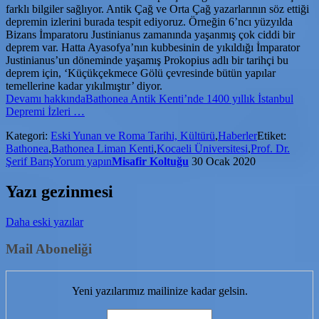
farklı bilgiler sağlıyor. Antik Çağ ve Orta Çağ yazarlarının söz ettiği
depremin izlerini burada tespit ediyoruz. Örneğin 6’ncı yüzyılda
Bizans İmparatoru Justinianus zamanında yaşanmış çok ciddi bir
deprem var. Hatta Ayasofya’nın kubbesinin de yıkıldığı İmparator
Justinianus’un döneminde yaşamış Prokopius adlı bir tarihçi bu
deprem için, ‘Küçükçekmece Gölü çevresinde bütün yapılar
temellerine kadar yıkılmıştır’ diyor.
Devamı
hakkındaBathonea Antik Kenti’nde 1400 yıllık İstanbul
Depremi İzleri
…
Kategori:
Eski Yunan ve Roma Tarihi, Kültürü
,
Haberler
Etiket:
Bathonea
,
Bathonea Liman Kenti
,
Kocaeli Üniversitesi
,
Prof. Dr.
Şerif Barış
Yorum yapın
Misafir Koltuğu
30 Ocak 2020
Yazı gezinmesi
Daha eski yazılar
Mail Aboneliği
Yeni yazılarımız mailinize kadar gelsin.