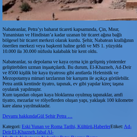
Nabateanlar, Petra’yı baharat ticareti kapsamında, Çin, Mısır,
Yunanistan ve Hindistan’a kadar uzanan bir ticaret ağına bağlı
bölgesel bir ticaret merkezi olarak kurdu. Şehir, Nabatean krallığının
önerilen merkezi veya başkenti haline geldi ve MS 1. yüzyılda
10.000 ila 30.000 nüfuslu kalabalık bir kent oldu.
Nabateanlar, su depolama ve kaya oyma için gelişmiş yöntemler
geliştirebilen uzman inşaatçılardı. Bu durum, El-Khazneh, Ad-Deir
ve 8500 kişilik bir kaya tiyatrosu gibi anıtlarda Helenistik ve
Mezopotamya mimari tarzlarının bir karışımı ile açıkça görülebilir.
Petra antik kentinde tiyatro, tapınak, ev gibi yapılar kireç taşına
oyularak yapılmıştır.
Kum taşından oluşan kaya bloklarına oyulmuş tapınaklar, amfi
tiyatro, mezarlar ve rölyeflerden oluşan yapı, yaklaşık 100 kilometre
kare alana yayılmaktadır.
Devamı
hakkındaGül Şehir Petra
…
Kategori:
Eski Yunan ve Roma Tarihi, Kültürü
,
Haberler
Etiket:
Ad-
Deir
,
El-Khazneh
,
Jabal Al-