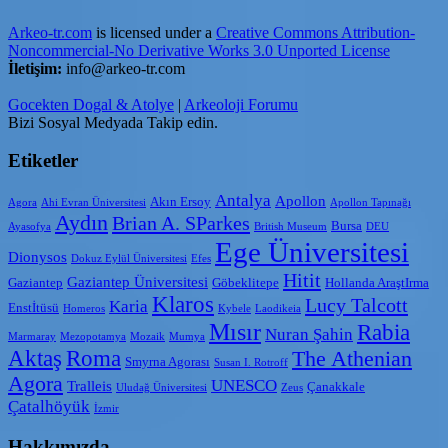
Arkeo-tr.com
is licensed under a
Creative Commons Attribution-
Noncommercial-No Derivative Works 3.0 Unported License
İletişim:
info@arkeo-tr.com
Gocekten Dogal & Atolye
|
Arkeoloji Forumu
Bizi Sosyal Medyada Takip edin.
Etiketler
Antalya
Apollon
Akın Ersoy
Agora
Ahi Evran Üniversitesi
Apollon Tapınağı
Aydın
Brian A. SParkes
Bursa
Ayasofya
British Museum
DEU
Ege Üniversitesi
Dionysos
Dokuz Eylül Üniversitesi
Efes
Hitit
Gaziantep Üniversitesi
Gaziantep
Göbeklitepe
Hollanda AraştIrma
Klaros
Lucy Talcott
Karia
Enstİtüsü
Homeros
Kybele
Laodikeia
Mısır
Rabia
Nuran Şahin
Marmaray
Mezopotamya
Mozaik
Mumya
Aktaş
Roma
The Athenian
Smyrna Agorası
Susan I. Rotroff
Agora
UNESCO
Tralleis
Çanakkale
Uludağ Üniversitesi
Zeus
Çatalhöyük
İzmir
Hakkımızda