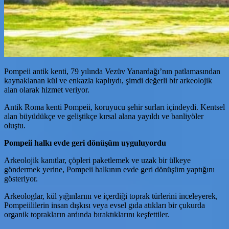
Pompeii antik kenti, 79 yılında Vezüv Yanardağı’nın patlamasından
kaynaklanan kül ve enkazla kaplıydı, şimdi değerli bir arkeolojik
alan olarak hizmet veriyor.
Antik Roma kenti Pompeii, koruyucu şehir surları içindeydi. Kentsel
alan büyüdükçe ve geliştikçe kırsal alana yayıldı ve banliyöler
oluştu.
Pompeii halkı evde geri dönüşüm uyguluyordu
Arkeolojik kanıtlar, çöpleri paketlemek ve uzak bir ülkeye
göndermek yerine, Pompeii halkının evde geri dönüşüm yaptığını
gösteriyor.
Arkeologlar, kül yığınlarını ve içerdiği toprak türlerini inceleyerek,
Pompeiililerin insan dışkısı veya evsel gıda atıkları bir çukurda
organik toprakların ardında bıraktıklarını keşfettiler.