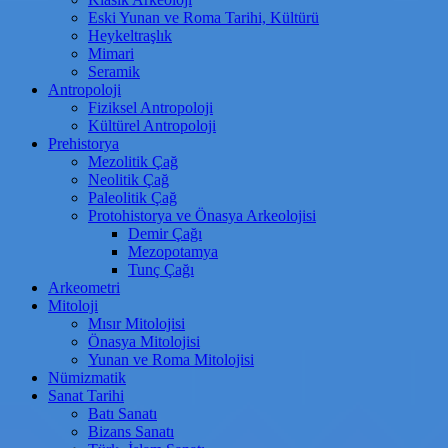
Eski Yunan ve Roma Tarihi, Kültürü
Heykeltraşlık
Mimari
Seramik
Antropoloji
Fiziksel Antropoloji
Kültürel Antropoloji
Prehistorya
Mezolitik Çağ
Neolitik Çağ
Paleolitik Çağ
Protohistorya ve Önasya Arkeolojisi
Demir Çağı
Mezopotamya
Tunç Çağı
Arkeometri
Mitoloji
Mısır Mitolojisi
Önasya Mitolojisi
Yunan ve Roma Mitolojisi
Nümizmatik
Sanat Tarihi
Batı Sanatı
Bizans Sanatı