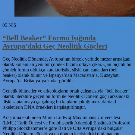
05
NIS
“Bell Beaker” Formu Işığında
Avrupa’daki Geç Neolitik Göçleri
Geç Neolitik Dönemde, Avrupa’nın birçok yerinde mezar armağanı
olarak kullanılan yeni bir çömlek biçimi ortaya çıkar. Çan biçimli bu
çömlek formu oldukça karakteristik, süslü çan çanakları (bell
beaker) olarak bilinir ve İspanya’dan Macaristan’a, Kuzeybatı
Avrupa’da Britanya’ya kadar görülür.
Genetik bilimciler ve arkeologların ortak çalışmasıyla “bell beaker”
olarak literatüre geçen bu form ile Neolitik Dönem göçü arasındaki
ilişki saptanmaya çalışılmış; bu kapların çıktığı mezarlardaki
iskeletlerin DNA örnekleri karşılaştırılmıştır.
Araştırma ekibinden Münih Ludwig-Maximilians Universitesi
(LMU) Tarih Öncesi ve Protohistorik Arkeoloji Enstitüsü Profesörü
Philipp Stockhammer’e göre Batı ve Orta Avrupa’daki bulgular
Neolitik Dönem göçleri ya da dönem içerisindeki dini inancın