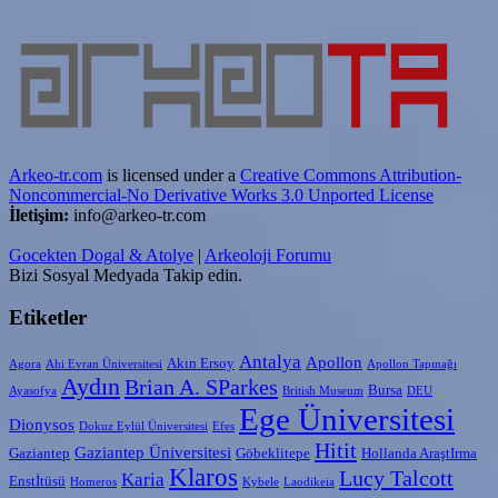
Arkeo-tr.com
is licensed under a
Creative Commons Attribution-
Noncommercial-No Derivative Works 3.0 Unported License
İletişim:
info@arkeo-tr.com
Gocekten Dogal & Atolye
|
Arkeoloji Forumu
Bizi Sosyal Medyada Takip edin.
Etiketler
Antalya
Apollon
Akın Ersoy
Agora
Ahi Evran Üniversitesi
Apollon Tapınağı
Aydın
Brian A. SParkes
Bursa
Ayasofya
British Museum
DEU
Ege Üniversitesi
Dionysos
Dokuz Eylül Üniversitesi
Efes
Hitit
Gaziantep Üniversitesi
Gaziantep
Göbeklitepe
Hollanda AraştIrma
Klaros
Lucy Talcott
Karia
Enstİtüsü
Homeros
Kybele
Laodikeia