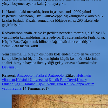
yüzyıl boyunca ayakta kaldığı ortaya çıktı.
Li Hamina’daki mezarlık, boru inşası sırasında 2009 yılında
keşfedildi. Ardından, Titta Kallio-Seppä başkanlığındaki arkeolojik
kazılar başladı. Kazılar sonucunda bölgede en az 290 iskelet ele
geçirilmiştir.
Radyokarbon analizleri ve keşfedilen nesneler, mezarlığın 15. ve 16.
yüzyıllarda kullanıldığına işaret ediyor. Bu süre zarfında Finlandiya,
Küçük Buz Çağı olarak bilinen olağanüstü derecede düşük
sıcaklıklara maruz kaldı.
Yeni çalışma, 11 bireyin dişindeki kolajenden hidrojen ve karbon
izotop bileşimini ölçtü. Diş kemiğinin küçük kısmi örneklerinin
analizi, bireyin hayatta iken yediği gıdayı ortaya çıkarmaktadır.
hakkındaLi
Devamı
…
Hamina
Kategori:
Antropoloji
,
Fiziksel Antropoloji
Etiket:
Helsingin
Mezarlığında
yliopisto
,
Helsinki Üniversitesi
,
Küçük Buz Devri
,
Kuzey
“Küçük
Finlandiya
,
Li Hamina
,
Lijoki Nehri
,
Titta Kallio-Seppä
Yorum
Buz
yapın
havina
14 Temmuz 2017
Devri”
Buluntuları