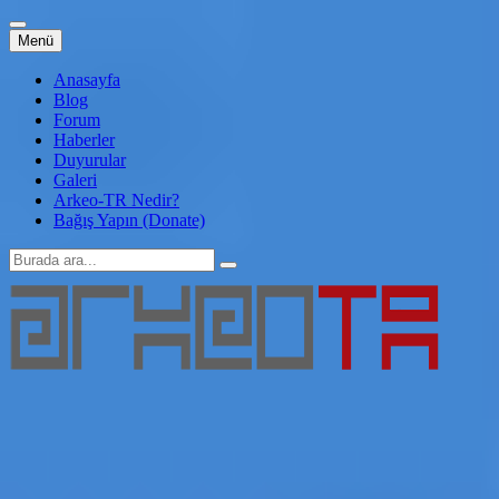
İçeriğe
Menü
atla
Anasayfa
Blog
Forum
Haberler
Duyurular
Galeri
Arkeo-TR Nedir?
Bağış Yapın (Donate)
Arama:
Arkeo-TR
Genç Arkeoloji