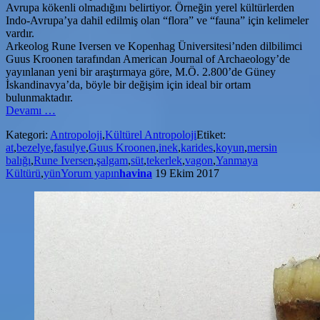
Avrupa kökenli olmadığını belirtiyor. Örneğin yerel kültürlerden
Indo-Avrupa’ya dahil edilmiş olan “flora” ve “fauna” için kelimeler
vardır.
Arkeolog Rune Iversen ve Kopenhag Üniversitesi’nden dilbilimci
Guus Kroonen tarafından American Journal of Archaeology’de
yayınlanan yeni bir araştırmaya göre, M.Ö. 2.800’de Güney
İskandinavya’da, böyle bir değişim için ideal bir ortam
bulunmaktadır.
hakkındaYamnaya
Devamı
…
Kültürü’yle
Kategori:
Antropoloji
,
Kültürel Antropoloji
Etiket:
İskandinavya’ya
at
,
bezelye
,
fasulye
,
Guus Kroonen
,
inek
,
karides
,
koyun
,
mersin
Yerleşen
balığı
,
Rune Iversen
,
şalgam
,
süt
,
tekerlek
,
vagon
,
Yanmaya
Terminoloji
Kültürü
,
yün
Yorum yapın
havina
19 Ekim 2017