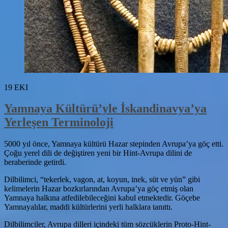
19
EKI
Yamnaya Kültürü’yle İskandinavya’ya
Yerleşen Terminoloji
5000 yıl önce, Yamnaya kültürü Hazar stepinden Avrupa’ya göç etti.
Çoğu yerel dili de değiştiren yeni bir Hint-Avrupa dilini de
beraberinde getirdi.
Dilbilimci, “tekerlek, vagon, at, koyun, inek, süt ve yün” gibi
kelimelerin Hazar bozkırlarından Avrupa’ya göç etmiş olan
Yamnaya halkına atfedilebileceğini kabul etmektedir. Göçebe
Yamnayalılar, maddi kültürlerini yerli halklara tanıttı.
Dilbilimciler, Avrupa dilleri içindeki tüm sözcüklerin Proto-Hint-