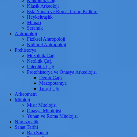
Kalkolitik Çağ
Klasik Arkeoloji
Eski Yunan ve Roma Tarihi, Kültürü
Heykeltraşlık
Mimari
Seramik
Antropoloji
Fiziksel Antropoloji
Kültürel Antropoloji
Prehistorya
Mezolitik Çağ
Neolitik Çağ
Paleolitik Çağ
Protohistorya ve Önasya Arkeolojisi
Demir Çağı
Mezopotamya
Tunç Çağı
Arkeometri
Mitoloji
Mısır Mitolojisi
Önasya Mitolojisi
Yunan ve Roma Mitolojisi
Nümizmatik
Sanat Tarihi
Batı Sanatı