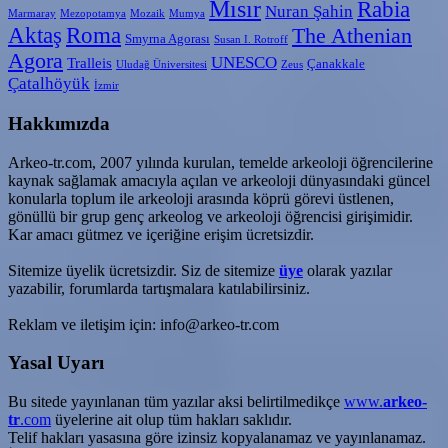
Mısır
Rabia
Nuran Şahin
Marmaray
Mezopotamya
Mozaik
Mumya
Aktaş
Roma
The Athenian
Smyrna Agorası
Susan I. Rotroff
Agora
UNESCO
Tralleis
Çanakkale
Uludağ Üniversitesi
Zeus
Çatalhöyük
İzmir
Hakkımızda
Arkeo-tr.com, 2007 yılında kurulan, temelde arkeoloji öğrencilerine
kaynak sağlamak amacıyla açılan ve arkeoloji dünyasındaki güncel
konularla toplum ile arkeoloji arasında köprü görevi üstlenen,
gönüllü bir grup genç arkeolog ve arkeoloji öğrencisi girişimidir.
Kar amacı gütmez ve içeriğine erişim ücretsizdir.
Sitemize üyelik ücretsizdir. Siz de sitemize
üye
olarak yazılar
yazabilir, forumlarda tartışmalara katılabilirsiniz.
Reklam ve iletişim için: info@arkeo-tr.com
Yasal Uyarı
Bu sitede yayınlanan tüm yazılar aksi belirtilmedikçe
www.
arkeo-
tr
.com
üyelerine ait olup tüm hakları saklıdır.
Telif hakları yasasına göre izinsiz kopyalanamaz ve yayınlanamaz.