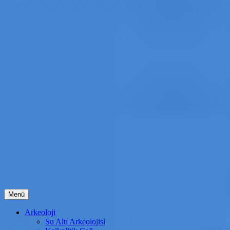
İçeriğe
Menü
atla
Arkeoloji
Su Altı Arkeolojisi