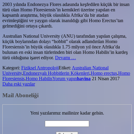
2003 yılında Endonezya Flores adasında keşfedilen küçük bir insan
türü olan Homo Floresiensis’in kemikleri üzerine yapılan en
kapsamlı araştırma, büyük olasılıkla Afrika’da bir atadan
evrimleştiğini ve yaygın olarak inanıldığı gibi Homo Erectus’tan
gelmediğini ortaya çıkardı.
Australian National University (ANU) tarafından yapılan çalışma,
küçük boylarından dolayı “hobbit” olarak adlandırılan Homo
Floresiensis’in büyük olasılıkla 1.75 milyon yıl önce Afrika’da
bulunan en eski insan türlerinden biri olan Homo Habilis’in kardeş
hakkındaEndonezyalı
türü olduğuna işaret ediyor.
Devamı
…
Hobbitlerin*
Kategori:
Fiziksel Antropoloji
Etiket:
Australian National
Kökenleri
University
,
Endonezyalı Hobbitlerin Kökenleri
,
Homo erectus
,
Homo
Ortaya
Floresiensis
,
Homo Habilis
Yorum yapın
havina
21 Nisan 2017
Çıktı
Yazı
Daha eski yazılar
gezinmesi
Mail Aboneliği
Yeni yazılarımız mailinize kadar gelsin.