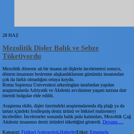
28
HAZ
Mezolitik Dişler Balık ve Sebze
Tüketiyordu
Mezolitik döneme ait bir insana ait dişlerin incelenmesi sonucu,
dönem insanının beslenme alışkanlıklarının günümüz insanından
çok da farklı olmadığını ortaya koydu.
Roma Sapienza Üniversitesi arkeologları tarafından yapılan
araştırmalarda Adriyatik ve Akdeniz avcılarının yaşam tarzına dair
önemli bulgular elde edildi.
Araştırma ekibi, dişler üzerindeki araştırmalarında diş plağı ya da
tartarı içindeki fosilleşmiş deniz ürünü ve bitkisel malzemeyi
incelediler. İncelemeler sonunda balık pulu kalıntıları, Mezolitik Çağ
hakkınd
Akdeniz insanının deniz ürünleri tükettiğini gösterdi.
Devamı
…
Dişler
Kategori:
Fiziksel Antropoloji
,
Haberler
Etiket:
Emanuela
Balık