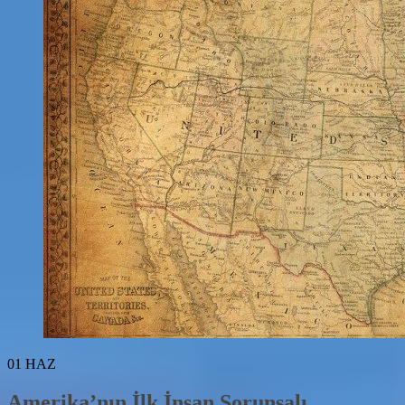
01
HAZ
Amerika’nın İlk İnsan Sorunsalı