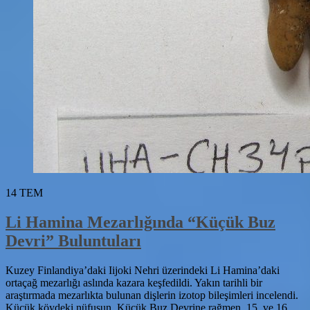
14
TEM
Li Hamina Mezarlığında “Küçük Buz
Devri” Buluntuları
Kuzey Finlandiya’daki Iijoki Nehri üzerindeki Li Hamina’daki
ortaçağ mezarlığı aslında kazara keşfedildi. Yakın tarihli bir
araştırmada mezarlıkta bulunan dişlerin izotop bileşimleri incelendi.
Küçük köydeki nüfusun, Küçük Buz Devrine rağmen, 15. ve 16.