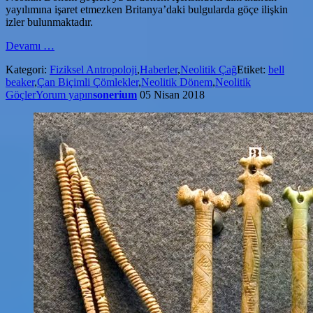
yayılımına işaret etmezken Britanya’daki bulgularda göçe ilişkin
izler bulunmaktadır.
hakkında“Bell
Devamı
…
Beaker”
Kategori:
Fiziksel Antropoloji
,
Haberler
,
Neolitik Çağ
Etiket:
bell
Formu
beaker
,
Çan Biçimli Çömlekler
,
Neolitik Dönem
,
Neolitik
Işığında
Göçler
Yorum yapın
sonerium
05 Nisan 2018
Avrupa’daki
Geç
Neolitik
Göçleri