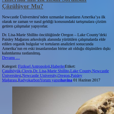
Çözülüyor Mu?
Newcastle Üniversitesi’nden uzmanlar insanların Amerika’ya ilk
olarak ne zaman ve nasıl geldiği konusundaki tartışmalara çözüm
getiren çalışmalar yapıyorlar.
Dr. Lisa-Marie Shillito öncülüğünde Oregon – Lake County’deki
Paisley Mağarası arkeolojik alanında yürütülen çalışmalarda elde
edilen organik bulgular ve tortuların analizleri sonucunda
Amerika’nın en eski insanlarından birine ait olduğu düşünülen dışkı
kalıntılarına rastlanılmış.
hakkındaAmerika’nın
Devamı
…
İlk
Kategori:
Fiziksel Antropoloji
,
Haberler
Etiket:
İnsan
Çatalhöyük
,
Clovis
,
Dr. Lisa-Marie Shillito
,
Lake County
,
Newcastle
Sorunsalı
Üniversitesi
,
Newcastle University
,
Oregon
,
Paisley
Çözülüyor
Mağarası
,
Radyokarbon
Yorum yapın
havina
01 Haziran 2017
Mu?