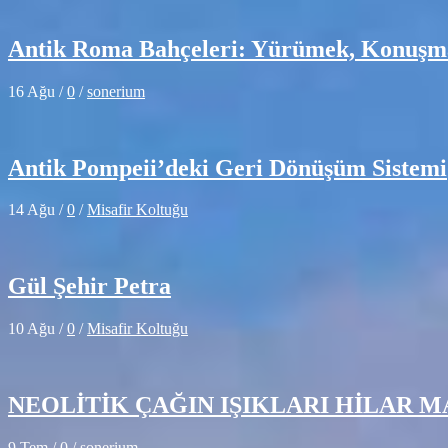
Antik Roma Bahçeleri: Yürümek, Konuşm
16 Ağu
/
0
/
sonerium
Antik Pompeii’deki Geri Dönüşüm Sistemi
14 Ağu
/
0
/
Misafir Koltuğu
Gül Şehir Petra
10 Ağu
/
0
/
Misafir Koltuğu
NEOLİTİK ÇAĞIN IŞIKLARI HİLAR 
9 Tem
/
0
/
sonerium