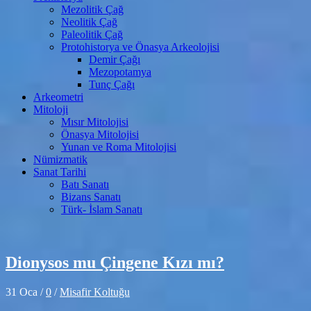
Mezolitik Çağ
Neolitik Çağ
Paleolitik Çağ
Protohistorya ve Önasya Arkeolojisi
Demir Çağı
Mezopotamya
Tunç Çağı
Arkeometri
Mitoloji
Mısır Mitolojisi
Önasya Mitolojisi
Yunan ve Roma Mitolojisi
Nümizmatik
Sanat Tarihi
Batı Sanatı
Bizans Sanatı
Türk- İslam Sanatı
Dionysos mu Çingene Kızı mı?
31 Oca
/
0
/
Misafir Koltuğu