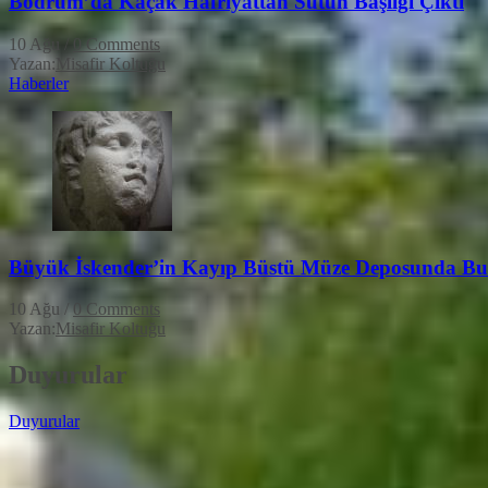
Bodrum’da Kaçak Hafriyattan Sütun Başlığı Çıktı
10 Ağu
/
0 Comments
Yazan:
Misafir Koltuğu
Haberler
Büyük İskender’in Kayıp Büstü Müze Deposunda Bu
10 Ağu
/
0 Comments
Yazan:
Misafir Koltuğu
Duyurular
Duyurular