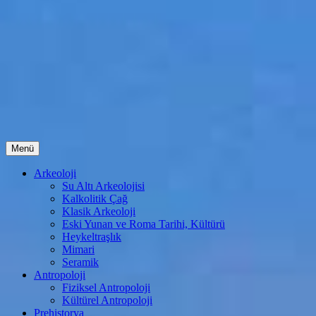
İçeriğe
Menü
atla
Arkeoloji
Su Altı Arkeolojisi
Kalkolitik Çağ
Klasik Arkeoloji
Eski Yunan ve Roma Tarihi, Kültürü
Heykeltraşlık
Mimari
Seramik
Antropoloji
Fiziksel Antropoloji
Kültürel Antropoloji
Prehistorya