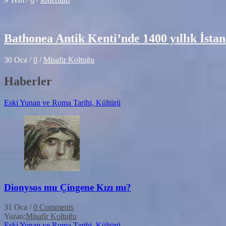
Bathonea Antik Kenti’nde 1400 yıllık İsta
30 Oca
/
0
/
Misafir Koltuğu
Haberler
Eski Yunan ve Roma Tarihi, Kültürü
Dionysos mu Çingene Kızı mı?
31 Oca
/
0 Comments
Yazan:
Misafir Koltuğu
Eski Yunan ve Roma Tarihi, Kültürü