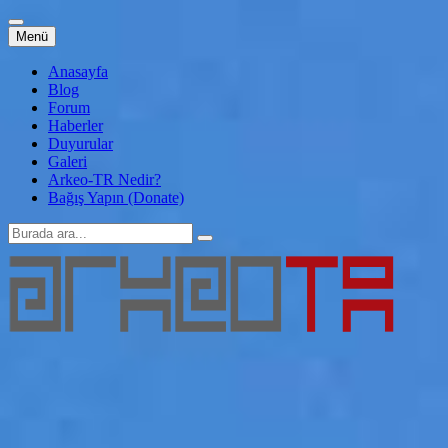
İçeriğe
Menü
atla
Anasayfa
Blog
Forum
Haberler
Duyurular
Galeri
Arkeo-TR Nedir?
Bağış Yapın (Donate)
Arama:
Genç Arkeoloji
Arkeo-TR