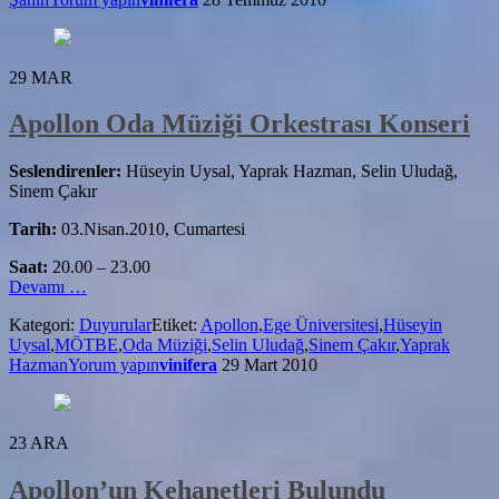
‘Arkeopark’
Kurulacak
29
MAR
Apollon Oda Müziği Orkestrası Konseri
Seslendirenler:
Hüseyin Uysal, Yaprak Hazman, Selin Uludağ,
Sinem Çakır
Tarih:
03.Nisan.2010, Cumartesi
Saat:
20.00 – 23.00
hakkındaApollon
Devamı
…
Oda
Kategori:
Duyurular
Etiket:
Apollon
,
Ege Üniversitesi
,
Hüseyin
Müziği
Uysal
,
MÖTBE
,
Oda Müziği
,
Selin Uludağ
,
Sinem Çakır
,
Yaprak
Orkestrası
Hazman
Yorum yapın
vinifera
29 Mart 2010
Konseri
23
ARA
Apollon’un Kehanetleri Bulundu