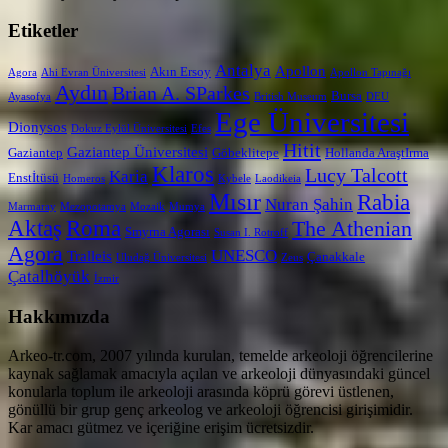
Etiketler
Antalya
Apollon
Akın Ersoy
Agora
Ahi Evran Üniversitesi
Apollon Tapınağı
Aydın
Brian A. SParkes
Bursa
Ayasofya
British Museum
DEU
Ege Üniversitesi
Dionysos
Dokuz Eylül Üniversitesi
Efes
Hitit
Gaziantep Üniversitesi
Gaziantep
Göbeklitepe
Hollanda AraştIrma
Klaros
Lucy Talcott
Karia
Enstİtüsü
Homeros
Kybele
Laodikeia
Mısır
Rabia
Nuran Şahin
Marmaray
Mezopotamya
Mozaik
Mumya
Aktaş
Roma
The Athenian
Smyrna Agorası
Susan I. Rotroff
Agora
UNESCO
Tralleis
Çanakkale
Uludağ Üniversitesi
Zeus
Çatalhöyük
İzmir
Hakkımızda
Arkeo-tr.com, 2007 yılında kurulan, temelde arkeoloji öğrencilerine
kaynak sağlamak amacıyla açılan ve arkeoloji dünyasındaki güncel
konularla toplum ile arkeoloji arasında köprü görevi üstlenen,
gönüllü bir grup genç arkeolog ve arkeoloji öğrencisi girişimidir.
Kar amacı gütmez ve içeriğine erişim ücretsizdir.