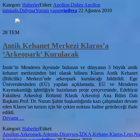
Kategori:
Haberler
Etiket:
Apollon
,
Didim Apollon
Heyecenlandıran
tapınağı
,
Didyma
Yorum yapın
vinifera
22 Ağustos 2010
Bulgu
28
TEM
Antik Kehanet Merkezi Klaros’a
‘Arkeopark’ Kurulacak
İzmir’in Menderes ilçesinde bulunan ve dünyanın 3 büyük antik
kehanet merkezinden biri olarak bilinen Klaros Antik Kehanet
(Bilicilik) Merkezi’nde arkeopark kurulacağı bildirildi. Ege
Üniversitesinden (EÜ) yapılan açıklamada, EÜ ve Menderes
Kaymakamlığı işbirliğiyle hazırlanan proje çerçevesinde, Edebiyat
Fakültesi Arkeoloji Bölümü Klasik Arkeoloji Ana Bilim Dalı
Başkanı Prof. Dr. Nuran Şahin başkanlığında kazı çalışmaları devam
eden Klaros’un turizm için bir çekim noktası haline getirileceği ifade
edildi.
hakkındaAntik
Devamı
…
Kehanet
Kategori:
Haberler
Etiket:
Merkezi
Apollon
,
Arkeopark
,
Artemis
,
Dionysos
,
İZKA
,
Kehane
,
Klaros
,
Leto
,
Nu
Klaros’a
Şahin
Yorum yapın
vinifera
28 Temmuz 2010