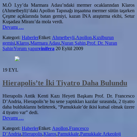
M.Ö I.yy’da Marmara Adası’ndaki mermer ocaklarından Klaros
(Ahmetbeyli)’daki Apollon Tapınağı inşaatına mermer sütün taşırken
Çeşme açıklarında batan gemiyi, kazan İNA araştırma ekibi, Setur
Kuşadası Miranı’da mola verdi.
hakkındaKlaros’un
Devamı
…
Su
Kategori:
Haberler
Etiket:
Ahmetbeyli
,
Apollon
,
Kızılburun
Altındaki
gemisi
,
Klaros
,
Marmara Adası
,
Nuran Şahin
,
Prof. Dr. Nuran
Sütunları
Şahin
Yorum yapın
vinifera
20 Eylül 2009
Bin
Yıl
Sonra
Güneşi
19
EYL
Gördü
Hierapolis’te İki Tiyatro Daha Bulundu
Hierapolis Antik Kenti Kazı Heyeti Başkanı Prof. Dr. Francesco
D’Andria, Hierapolis’te bu sene yaptıkları kazılar sırasında, 2 tiyatro
daha bulduklarını belirterek, “Pamukkale’de ikisi kutsal olmak üzere
4 tiyatro var” dedi.
hakkındaHierapolis’te
Devamı
…
İki
Kategori:
Haberler
Etiket:
Apollon
,
Francesco
Tiyatro
D’Andria
,
Hierapolis
,
Klaros
,
Pamukkale
,
Pamukkale Arkeoloji
Daha