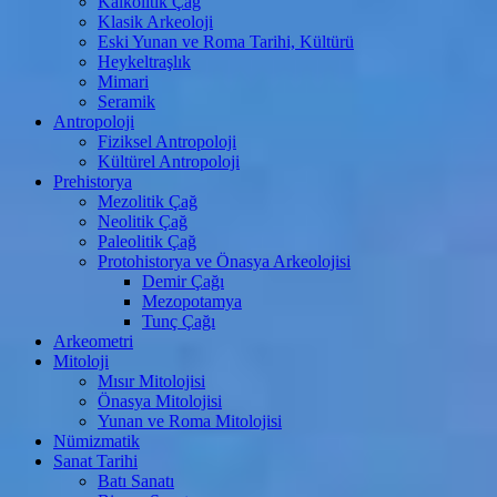
Kalkolitik Çağ
Klasik Arkeoloji
Eski Yunan ve Roma Tarihi, Kültürü
Heykeltraşlık
Mimari
Seramik
Antropoloji
Fiziksel Antropoloji
Kültürel Antropoloji
Prehistorya
Mezolitik Çağ
Neolitik Çağ
Paleolitik Çağ
Protohistorya ve Önasya Arkeolojisi
Demir Çağı
Mezopotamya
Tunç Çağı
Arkeometri
Mitoloji
Mısır Mitolojisi
Önasya Mitolojisi
Yunan ve Roma Mitolojisi
Nümizmatik
Sanat Tarihi
Batı Sanatı