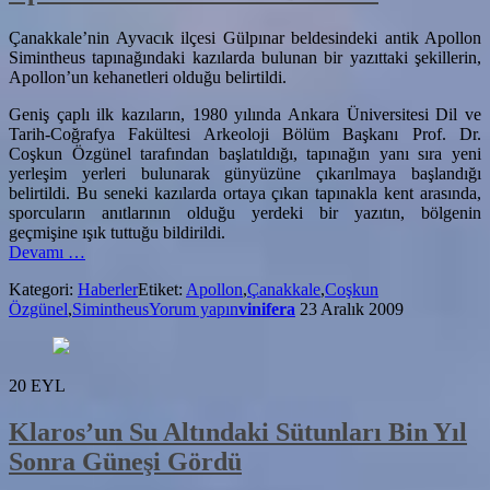
Çanakkale’nin Ayvacık ilçesi Gülpınar beldesindeki antik Apollon
Simintheus tapınağındaki kazılarda bulunan bir yazıttaki şekillerin,
Apollon’un kehanetleri olduğu belirtildi.
Geniş çaplı ilk kazıların, 1980 yılında Ankara Üniversitesi Dil ve
Tarih-Coğrafya Fakültesi Arkeoloji Bölüm Başkanı Prof. Dr.
Coşkun Özgünel tarafından başlatıldığı, tapınağın yanı sıra yeni
yerleşim yerleri bulunarak günyüzüne çıkarılmaya başlandığı
belirtildi. Bu seneki kazılarda ortaya çıkan tapınakla kent arasında,
sporcuların anıtlarının olduğu yerdeki bir yazıtın, bölgenin
geçmişine ışık tuttuğu bildirildi.
hakkındaApollon’un
Devamı
…
Kehanetleri
Kategori:
Haberler
Etiket:
Apollon
,
Çanakkale
,
Coşkun
Bulundu
Özgünel
,
Simintheus
Yorum yapın
vinifera
23 Aralık 2009
20
EYL
Klaros’un Su Altındaki Sütunları Bin Yıl
Sonra Güneşi Gördü