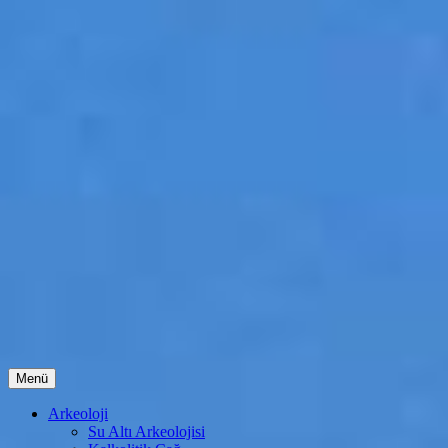
İçeriğe
Menü
atla
Arkeoloji
Su Altı Arkeolojisi