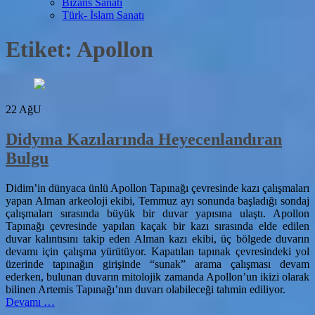
Bizans Sanatı
Türk- İslam Sanatı
Etiket:
Apollon
22
AğU
Didyma Kazılarında Heyecenlandıran
Bulgu
Didim’in dünyaca ünlü Apollon Tapınağı çevresinde kazı çalışmaları
yapan Alman arkeoloji ekibi, Temmuz ayı sonunda başladığı sondaj
çalışmaları sırasında büyük bir duvar yapısına ulaştı. Apollon
Tapınağı çevresinde yapılan kaçak bir kazı sırasında elde edilen
duvar kalıntısını takip eden Alman kazı ekibi, üç bölgede duvarın
devamı için çalışma yürütüyor. Kapatılan tapınak çevresindeki yol
üzerinde tapınağın girişinde “sunak” arama çalışması devam
ederken, bulunan duvarın mitolojik zamanda Apollon’un ikizi olarak
bilinen Artemis Tapınağı’nın duvarı olabileceği tahmin ediliyor.
hakkındaDidyma
Devamı
…
Kazılarında