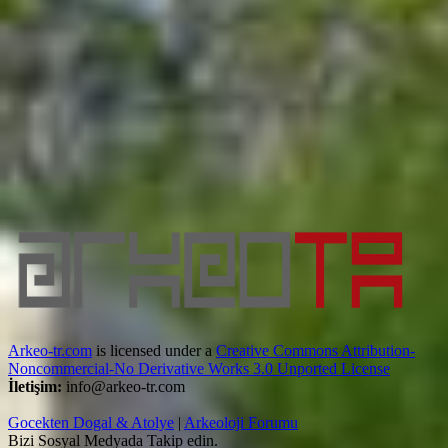
Arkeo-tr.com
is licensed under a
Creative Commons Attribution-
Noncommercial-No Derivative Works 3.0 Unported License
İletişim:
info@arkeo-tr.com
Gocekten Dogal & Atolye
|
Arkeoloji Forumu
Bizi Sosyal Medyada Takip edin.