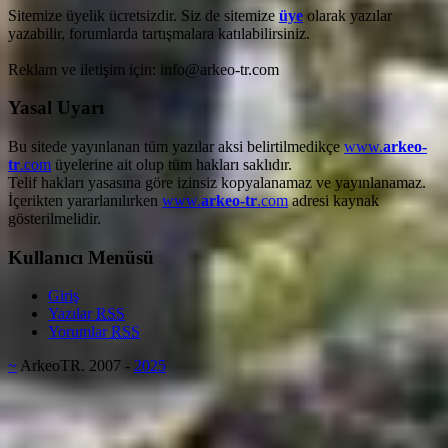
Sitemize üyelik ücretsizdir. Siz de sitemize
üye
olarak yazılar
yazabilir, forumlarda tartışmalara katılabilirsiniz.
Reklam ve iletişim için: info@arkeo-tr.com
Yasal Uyarı
Bu sitede yayınlanan tüm yazılar aksi belirtilmedikçe
www.
arkeo-
tr
.com
üyelerine ait olup tüm hakları saklıdır.
Telif hakları yasasına göre izinsiz kopyalanamaz ve yayınlanamaz.
İçerikten yararlanılırken
www.
arkeo-tr
.com
adresi kaynak
gösterilmelidir.
Kullanıcı Menüsü
Giriş
Yazılar
RSS
Yorumlar
RSS
~
ArkeoTR. 2007 -
2025