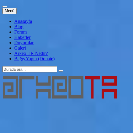
İçeriğe
Menü
atla
Anasayfa
Blog
Forum
Haberler
Duyurular
Galeri
Arkeo-TR Nedir?
Bağış Yapın (Donate)
Arama:
Arkeo-TR
Genç Arkeoloji