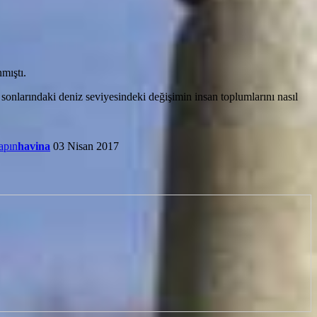
nmıştı.
sonlarındaki deniz seviyesindeki değişimin insan toplumlarını nasıl
apın
havina
03 Nisan 2017