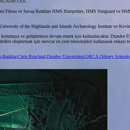
i Filosu ve Savaş Batıkları HMS Hampshire, HMS Vanguard ve HMS Roy
iversity of the Highlands and Islands Archaeology Institute ve Kevin 
meye, korumaya ve geliştirmeye devam etmek için kullanılacaktır. Dundee
elleri oluşturmak için mevcut en yeni teknolojileri kullanarak enkazı t
s
,
Batıklar
,
Chris Rowland
,
Dundee Üniversitesi
,
ORCA
,
Orkney Arkeoloj