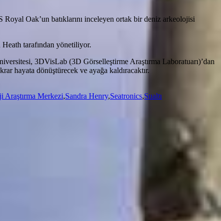
al Oak’un batıklarını inceleyen ortak bir deniz arkeolojisi
Heath tarafından yönetiliyor.
 Üniversitesi, 3DVisLab (3D Görselleştirme Araştırma Laboratuarı)’dan
ekrar hayata dönüştürecek ve ayağa kaldıracaktır.
i Araştırma Merkezi
,
Sandra Henry
,
Seatronics
,
Sualtı