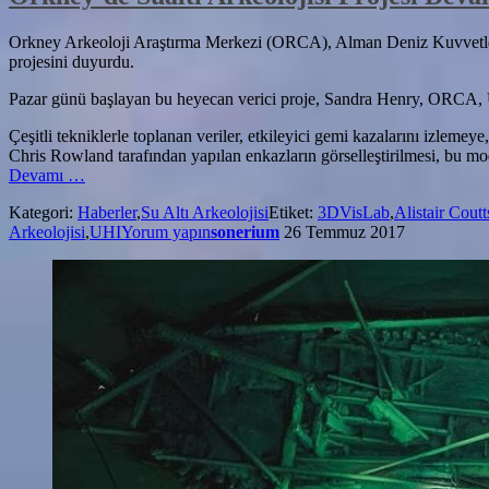
Orkney Arkeoloji Araştırma Merkezi (ORCA), Alman Deniz Kuvvetler
projesini duyurdu.
Pazar günü başlayan bu heyecan verici proje, Sandra Henry, ORCA, Un
Çeşitli tekniklerle toplanan veriler, etkileyici gemi kazalarını izle
Chris Rowland tarafından yapılan enkazların görselleştirilmesi, bu mod
hakkındaOrkney’de
Devamı
…
Sualtı
Kategori:
Haberler
,
Su Altı Arkeolojisi
Etiket:
3DVisLab
,
Alistair Coutt
Arkeolojisi
Arkeolojisi
,
UHI
Yorum yapın
sonerium
26 Temmuz 2017
Projesi
Devam
Ediyor