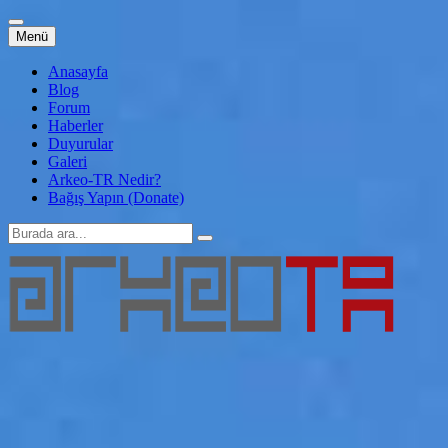
İçeriğe
Menü
atla
Anasayfa
Blog
Forum
Haberler
Duyurular
Galeri
Arkeo-TR Nedir?
Bağış Yapın (Donate)
Arama:
Arkeo-TR
Genç Arkeoloji