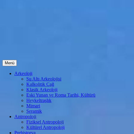
İçeriğe
Menü
atla
Arkeoloji
Su Altı Arkeolojisi
Kalkolitik Çağ
Klasik Arkeoloji
Eski Yunan ve Roma Tarihi, Kültürü
Heykeltraşlık
Mimari
Seramik
Antropoloji
Fiziksel Antropoloji
Kültürel Antropoloji
Prehistorya