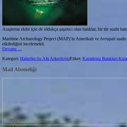
Araştırma ekibi için de oldukça şaşırtıcı olan batıklar, bir tür sualtı ba
Maritime Archaeology Project (MAP)’in Amerikalı ve Avrupalı sualtı ar
etkilediğini incelemekti.
hakkındaKaradeniz’in
Devamı
…
Sıradışı
Kategori:
Haberler
,
Su Altı Arkeolojisi
Etiket:
Karadeniz Batıkları
,
Kara
Batıkları
Mail Aboneliği