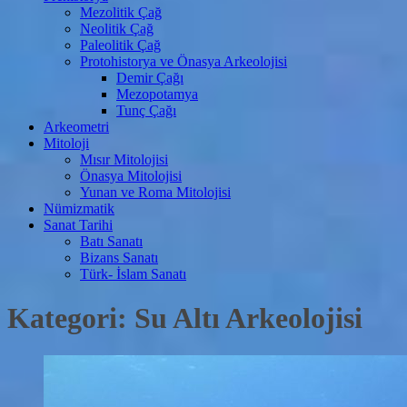
Mezolitik Çağ
Neolitik Çağ
Paleolitik Çağ
Protohistorya ve Önasya Arkeolojisi
Demir Çağı
Mezopotamya
Tunç Çağı
Arkeometri
Mitoloji
Mısır Mitolojisi
Önasya Mitolojisi
Yunan ve Roma Mitolojisi
Nümizmatik
Sanat Tarihi
Batı Sanatı
Bizans Sanatı
Türk- İslam Sanatı
Kategori:
Su Altı Arkeolojisi