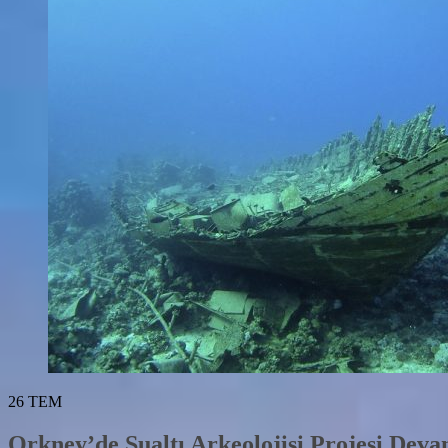
26
TEM
Orkney’de Sualtı Arkeolojisi Projesi Dev