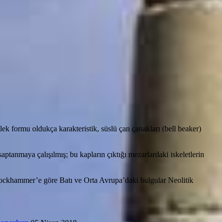
k formu oldukça karakteristik, süslü çan çanakları (bell beaker)
aptanmaya çalışılmış; bu kapların çıktığı mezarlardaki iskeletlerin
ockhammer’e göre Batı ve Orta Avrupa’daki bulgular Neolitik