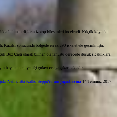
lıkta bulunan dişlerin izotop bileşimleri incelendi. Küçük köydeki
ı. Kazılar sonucunda bölgede en az 290 iskelet ele geçirilmiştir.
Küçük Buz Çağı olarak bilinen olağanüstü derecede düşük sıcaklıklara
yin hayatta iken yediği gıdayı ortaya çıkarmaktadır.
joki Nehri
,
Titta Kallio-Seppä
Yorum yapın
havina
14 Temmuz 2017