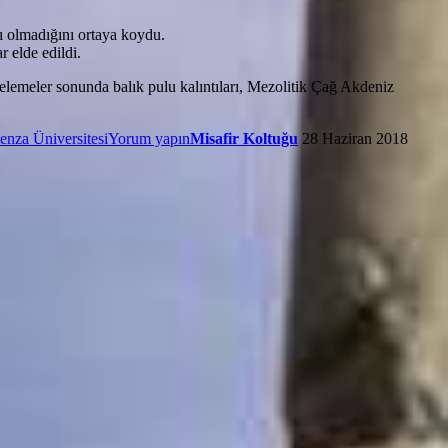
ı olmadığını ortaya koydu.
 elde edildi.
İncelemeler sonunda balık pulu kalıntıları, Mezolitik Çağ Akdeniz
nza Üniversitesi
Yorum yapın
Misafir Koltuğu
28 Haziran 2018