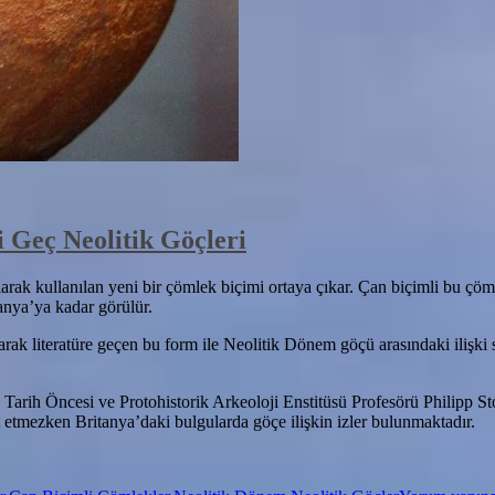
 Geç Neolitik Göçleri
k kullanılan yeni bir çömlek biçimi ortaya çıkar. Çan biçimli bu çömle
anya’ya kadar görülür.
arak literatüre geçen bu form ile Neolitik Dönem göçü arasındaki ilişki s
rih Öncesi ve Protohistorik Arkeoloji Enstitüsü Profesörü Philipp St
 etmezken Britanya’daki bulgularda göçe ilişkin izler bulunmaktadır.