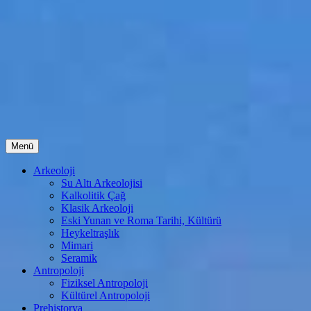
İçeriğe
Menü
atla
Arkeoloji
Su Altı Arkeolojisi
Kalkolitik Çağ
Klasik Arkeoloji
Eski Yunan ve Roma Tarihi, Kültürü
Heykeltraşlık
Mimari
Seramik
Antropoloji
Fiziksel Antropoloji
Kültürel Antropoloji
Prehistorya