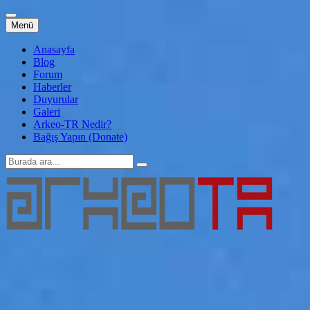
İçeriğe
Menü
atla
Anasayfa
Blog
Forum
Haberler
Duyurular
Galeri
Arkeo-TR Nedir?
Bağış Yapın (Donate)
Arama:
Arkeo-TR
Genç Arkeoloji