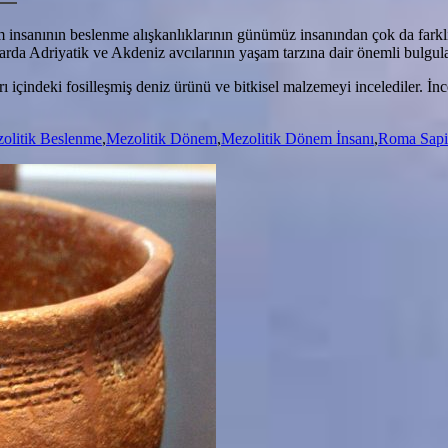
em insanının beslenme alışkanlıklarının günümüz insanından çok da farkl
arda Adriyatik ve Akdeniz avcılarının yaşam tarzına dair önemli bulgular
tarı içindeki fosilleşmiş deniz ürünü ve bitkisel malzemeyi incelediler. 
ik
olitik Beslenme
,
Mezolitik Dönem
,
Mezolitik Dönem İnsanı
,
Roma Sapie