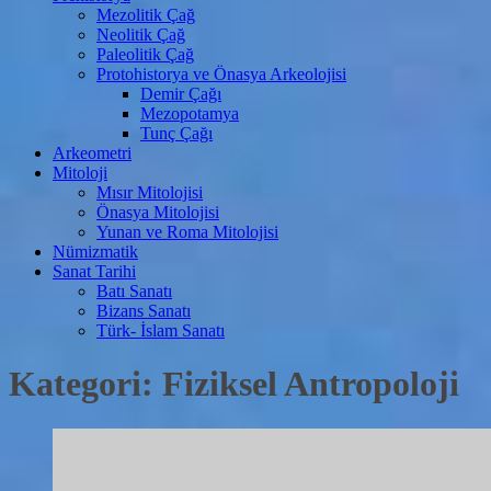
Mezolitik Çağ
Neolitik Çağ
Paleolitik Çağ
Protohistorya ve Önasya Arkeolojisi
Demir Çağı
Mezopotamya
Tunç Çağı
Arkeometri
Mitoloji
Mısır Mitolojisi
Önasya Mitolojisi
Yunan ve Roma Mitolojisi
Nümizmatik
Sanat Tarihi
Batı Sanatı
Bizans Sanatı
Türk- İslam Sanatı
Kategori:
Fiziksel Antropoloji