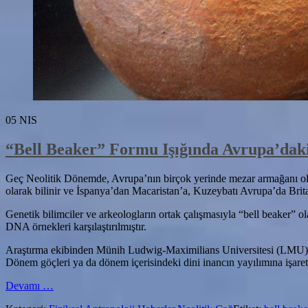
05
NIS
“Bell Beaker” Formu Işığında Avrupa’daki
Geç Neolitik Dönemde, Avrupa’nın birçok yerinde mezar armağanı olara
olarak bilinir ve İspanya’dan Macaristan’a, Kuzeybatı Avrupa’da Brit
Genetik bilimciler ve arkeologların ortak çalışmasıyla “bell beaker” ol
DNA örnekleri karşılaştırılmıştır.
Araştırma ekibinden Münih Ludwig-Maximilians Universitesi (LMU) Ta
Dönem göçleri ya da dönem içerisindeki dini inancın yayılımına işaret
hakkında“Bell
Devamı
…
Beaker”