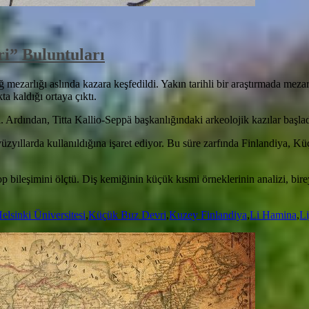
i” Buluntuları
ezarlığı aslında kazara keşfedildi. Yakın tarihli bir araştırmada mezar
 kaldığı ortaya çıktı.
. Ardından, Titta Kallio-Seppä başkanlığındaki arkeolojik kazılar başlad
yüzyıllarda kullanıldığına işaret ediyor. Bu süre zarfında Finlandiya, 
p bileşimini ölçtü. Diş kemiğinin küçük kısmi örneklerinin analizi, bire
elsinki Üniversitesi
,
Küçük Buz Devri
,
Kuzey Finlandiya
,
Li Hamina
,
Li