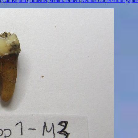
r
,
Çan Biçimli Çömlekler
,
Neolitik Dönem
,
Neolitik Göçler
Yorum yapın