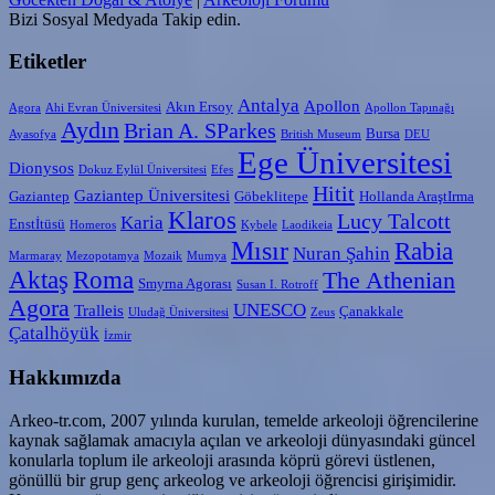
Bizi Sosyal Medyada Takip edin.
Etiketler
Antalya
Apollon
Akın Ersoy
Agora
Ahi Evran Üniversitesi
Apollon Tapınağı
Aydın
Brian A. SParkes
Bursa
Ayasofya
British Museum
DEU
Ege Üniversitesi
Dionysos
Dokuz Eylül Üniversitesi
Efes
Hitit
Gaziantep Üniversitesi
Gaziantep
Göbeklitepe
Hollanda AraştIrma
Klaros
Lucy Talcott
Karia
Enstİtüsü
Homeros
Kybele
Laodikeia
Mısır
Rabia
Nuran Şahin
Marmaray
Mezopotamya
Mozaik
Mumya
Aktaş
Roma
The Athenian
Smyrna Agorası
Susan I. Rotroff
Agora
UNESCO
Tralleis
Çanakkale
Uludağ Üniversitesi
Zeus
Çatalhöyük
İzmir
Hakkımızda
Arkeo-tr.com, 2007 yılında kurulan, temelde arkeoloji öğrencilerine
kaynak sağlamak amacıyla açılan ve arkeoloji dünyasındaki güncel
konularla toplum ile arkeoloji arasında köprü görevi üstlenen,
gönüllü bir grup genç arkeolog ve arkeoloji öğrencisi girişimidir.