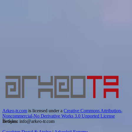
Arkeo-tr.com
is licensed under a
Creative Commons Attribution-
Noncommercial-No Derivative Works 3.0 Unported License
İletişim:
info@arkeo-tr.com
Gocekten Dogal & Atolye
|
Arkeoloji Forumu