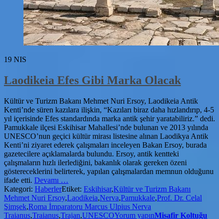
19
NIS
Laodikeia Efes Gibi Marka Olacak
Kültür ve Turizm Bakanı Mehmet Nuri Ersoy, Laodikeia Antik
Kenti’nde süren kazılara ilişkin, “Kazıları biraz daha hızlandırıp, 4-5
yıl içerisinde Efes standardında marka antik şehir yaratabiliriz.” dedi.
Pamukkale ilçesi Eskihisar Mahallesi’nde bulunan ve 2013 yılında
UNESCO’nun geçici kültür mirası listesine alınan Laodikya Antik
Kenti’ni ziyaret ederek çalışmaları inceleyen Bakan Ersoy, burada
gazetecilere açıklamalarda bulundu. Ersoy, antik kentteki
çalışmaların hızlı ilerlediğini, bakanlık olarak gereken özeni
göstereceklerini belirterek, yapılan çalışmalardan memnun olduğunu
hakkındaLaodikeia
ifade etti.
Devamı
…
Efes
Kategori:
Haberler
Etiket:
Eskihisar
,
Kültür ve Turizm Bakanı
Gibi
Mehmet Nuri Ersoy
,
Laodikeia
,
Nerva
,
Pamukkale
,
Prof. Dr. Celal
Marka
Şimşek
,
Roma İmparatoru Marcus Ulpius Nerva
Olacak
Traianus
,
Traianus
,
Trajan
,
UNESCO
Yorum yapın
Misafir Koltuğu