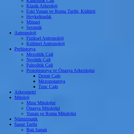
Kalkolitik Çağ
Klasik Arkeoloji
Eski Yunan ve Roma Tarihi, Kültürü
Heykeltraşlık
Mimari
Seramik
Antropoloji
Fiziksel Antropoloji
Kültürel Antropoloji
Prehistorya
Mezolitik Çağ
Neolitik Çağ
Paleolitik Çağ
Protohistorya ve Önasya Arkeolojisi
Demir Çağı
Mezopotamya
Tunç Çağı
Arkeometri
Mitoloji
Mısır Mitolojisi
Önasya Mitolojisi
Yunan ve Roma Mitolojisi
Nümizmatik
Sanat Tarihi
Batı Sanatı