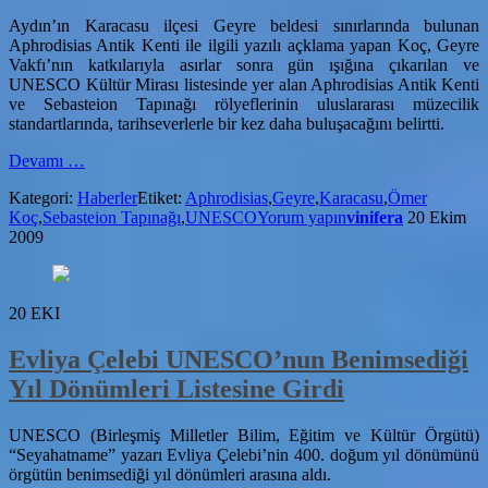
Aydın’ın Karacasu ilçesi Geyre beldesi sınırlarında bulunan
Aphrodisias Antik Kenti ile ilgili yazılı açklama yapan Koç, Geyre
Vakfı’nın katkılarıyla asırlar sonra gün ışığına çıkarılan ve
UNESCO Kültür Mirası listesinde yer alan Aphrodisias Antik Kenti
ve Sebasteion Tapınağı rölyeflerinin uluslararası müzecilik
standartlarında, tarihseverlerle bir kez daha buluşacağını belirtti.
hakkındaAfrodisias
Devamı
…
Müzesi
Kategori:
Haberler
Etiket:
Aphrodisias
,
Geyre
,
Karacasu
,
Ömer
Yenilendi
Koç
,
Sebasteion Tapınağı
,
UNESCO
Yorum yapın
vinifera
20 Ekim
2009
20
EKI
Evliya Çelebi UNESCO’nun Benimsediği
Yıl Dönümleri Listesine Girdi
UNESCO (Birleşmiş Milletler Bilim, Eğitim ve Kültür Örgütü)
“Seyahatname” yazarı Evliya Çelebi’nin 400. doğum yıl dönümünü
örgütün benimsediği yıl dönümleri arasına aldı.