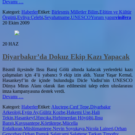
hakkındaEvliya
Devamı
…
Çelebi
Kategori:
Haberler
Etiket:
Birleşmiş Milletler Bilim
,
Eğitim ve Kültür
UNESCO’nun
Örgütü
,
Evliya Çelebi
,
Seyahatname
,
UNESCO
Yorum yapın
vinifera
Benimsediği
20 Ekim 2009
Yıl
Dönümleri
Listesine
Girdi
20
HAZ
Diyarbakır’da Dokuz Ekip Kazı Yapacak
Bismil ilçesinde Ilısu Baraj Gölü altında kalacak yerlerdeki kazı
çalışmaları için 4’ü yabancı 9 ekip izin aldı. Yazar Yaşar Kemal,
Hasankeyf’in de içinde bulunduğu Dicle Vadisi’nin UNESCO
Dünya Miras Alanı olarak ilan edilmesini talep eden uluslararası
imza kampanyasına destek verdi.
hakkındaDiyarbakır’da
Devamı
…
Dokuz
Kategori:
Haberler
Etiket:
Aluçtepe
,
Cırıf Tepe
,
Diyarbakır
Ekip
Arkeoloji
,
Eyüp Ay
,
Gülriz Kozbe
,
Hakemi Use
,
Hali
Kazı
Tekin
,
Hasankeyf
,
Hıncıka
,
Hırbimerdan Höyüğü
,
Ilısu
Yapacak
Barajı
,
Kavuşantepe
,
Körtiktepe
,
Mücella
Erdalkıran
,
Müslümantepe
,
Nevin Soyukaya
,
Nicola Laineri
,
Orhan
Gencebay
,
Orhan Pamuk
,
Salatcami
,
Salattepe
,
Tarkan
,
Timothy