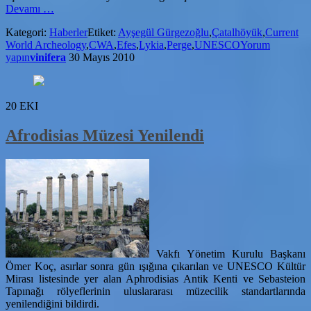
hakkındaÜnlü
Devamı
…
Arkeoloji
Kategori:
Haberler
Etiket:
Ayşegül Gürgezoğlu
,
Çatalhöyük
,
Current
Dergisinden
World Archeology
,
CWA
,
Efes
,
Lykia
,
Perge
,
UNESCO
Yorum
Türkiye’ye
yapın
vinifera
30 Mayıs 2010
Özel
Sayı
20
EKI
Afrodisias Müzesi Yenilendi
Vakfı Yönetim Kurulu Başkanı
Ömer Koç, asırlar sonra gün ışığına çıkarılan ve UNESCO Kültür
Mirası listesinde yer alan Aphrodisias Antik Kenti ve Sebasteion
Tapınağı rölyeflerinin uluslararası müzecilik standartlarında
yenilendiğini bildirdi.