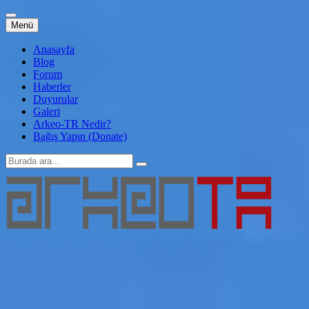
İçeriğe
Menü
atla
Anasayfa
Blog
Forum
Haberler
Duyurular
Galeri
Arkeo-TR Nedir?
Bağış Yapın (Donate)
Arama:
Arkeo-TR
Genç Arkeoloji