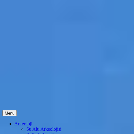
İçeriğe
Menü
atla
Arkeoloji
Su Altı Arkeolojisi