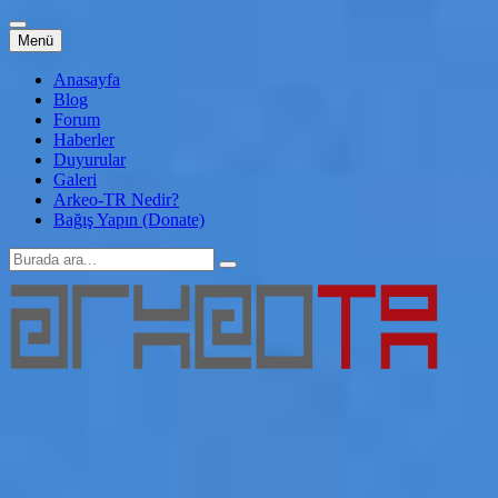
İçeriğe
Menü
atla
Anasayfa
Blog
Forum
Haberler
Duyurular
Galeri
Arkeo-TR Nedir?
Bağış Yapın (Donate)
Arama:
Arkeo-TR
Genç Arkeoloji