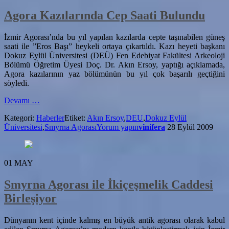
Agora Kazılarında Cep Saati Bulundu
İzmir Agorası’nda bu yıl yapılan kazılarda cepte taşınabilen güneş
saati ile ”Eros Başı” heykeli ortaya çıkartıldı. Kazı heyeti başkanı
Dokuz Eylül Üniversitesi (DEÜ) Fen Edebiyat Fakültesi Arkeoloji
Bölümü Öğretim Üyesi Doç. Dr. Akın Ersoy, yaptığı açıklamada,
Agora kazılarının yaz bölümünün bu yıl çok başarılı geçtiğini
söyledi.
hakkındaAgora
Devamı
…
Kazılarında
Kategori:
Haberler
Etiket:
Akın Ersoy
,
DEU
,
Dokuz Eylül
Cep
Üniversitesi
,
Smyrna Agorası
Yorum yapın
vinifera
28 Eylül 2009
Saati
Bulundu
01
MAY
Smyrna Agorası ile İkiçeşmelik Caddesi
Birleşiyor
Dünyanın kent içinde kalmış en büyük antik agorası olarak kabul