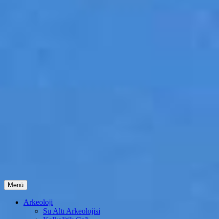
İçeriğe
Menü
atla
Arkeoloji
Su Altı Arkeolojisi