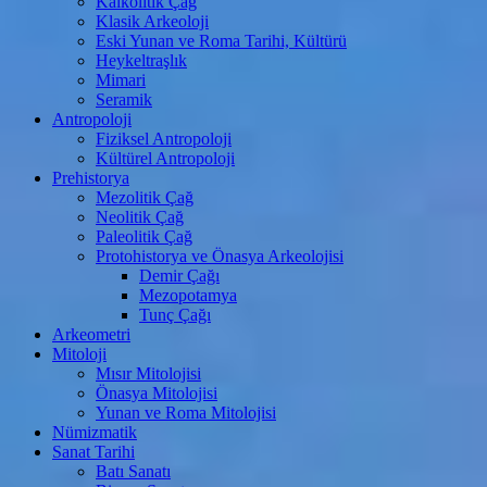
Kalkolitik Çağ
Klasik Arkeoloji
Eski Yunan ve Roma Tarihi, Kültürü
Heykeltraşlık
Mimari
Seramik
Antropoloji
Fiziksel Antropoloji
Kültürel Antropoloji
Prehistorya
Mezolitik Çağ
Neolitik Çağ
Paleolitik Çağ
Protohistorya ve Önasya Arkeolojisi
Demir Çağı
Mezopotamya
Tunç Çağı
Arkeometri
Mitoloji
Mısır Mitolojisi
Önasya Mitolojisi
Yunan ve Roma Mitolojisi
Nümizmatik
Sanat Tarihi
Batı Sanatı