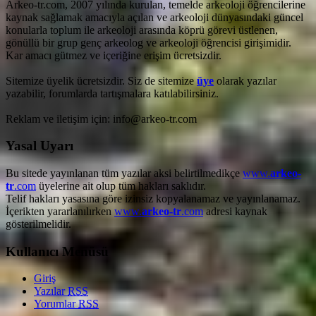
Arkeo-tr.com, 2007 yılında kurulan, temelde arkeoloji öğrencilerine
kaynak sağlamak amacıyla açılan ve arkeoloji dünyasındaki güncel
konularla toplum ile arkeoloji arasında köprü görevi üstlenen,
gönüllü bir grup genç arkeolog ve arkeoloji öğrencisi girişimidir.
Kar amacı gütmez ve içeriğine erişim ücretsizdir.
Sitemize üyelik ücretsizdir. Siz de sitemize
üye
olarak yazılar
yazabilir, forumlarda tartışmalara katılabilirsiniz.
Reklam ve iletişim için: info@arkeo-tr.com
Yasal Uyarı
Bu sitede yayınlanan tüm yazılar aksi belirtilmedikçe
www.
arkeo-
tr
.com
üyelerine ait olup tüm hakları saklıdır.
Telif hakları yasasına göre izinsiz kopyalanamaz ve yayınlanamaz.
İçerikten yararlanılırken
www.
arkeo-tr
.com
adresi kaynak
gösterilmelidir.
Kullanıcı Menüsü
Giriş
Yazılar
RSS
Yorumlar
RSS