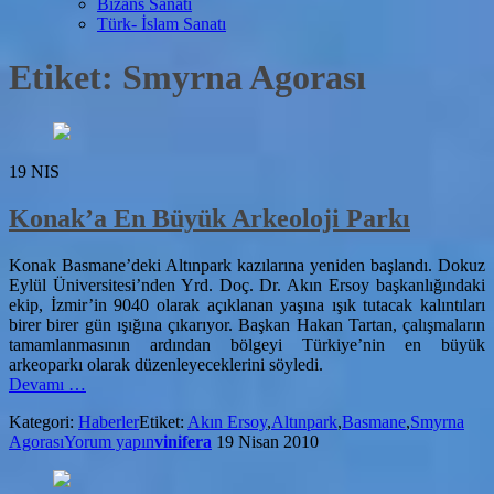
Bizans Sanatı
Türk- İslam Sanatı
Etiket:
Smyrna Agorası
19
NIS
Konak’a En Büyük Arkeoloji Parkı
Konak Basmane’deki Altınpark kazılarına yeniden başlandı. Dokuz
Eylül Üniversitesi’nden Yrd. Doç. Dr. Akın Ersoy başkanlığındaki
ekip, İzmir’in 9040 olarak açıklanan yaşına ışık tutacak kalıntıları
birer birer gün ışığına çıkarıyor. Başkan Hakan Tartan, çalışmaların
tamamlanmasının ardından bölgeyi Türkiye’nin en büyük
arkeoparkı olarak düzenleyeceklerini söyledi.
hakkındaKonak’a
Devamı
…
En
Kategori:
Haberler
Etiket:
Akın Ersoy
,
Altınpark
,
Basmane
,
Smyrna
Büyük
Agorası
Yorum yapın
vinifera
19 Nisan 2010
Arkeoloji
Parkı