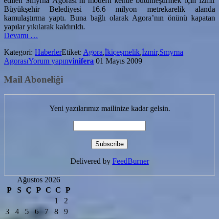
edilen Smyrna Agorası’nı modern kentle bütünleştirmek için İzmir
Büyükşehir Belediyesi 16.6 milyon metrekarelik alanda
kamulaştırma yaptı. Buna bağlı olarak Agora’nın önünü kapatan
yapılar yıkılarak kaldırıldı.
hakkındaSmyrna
Devamı
…
Agorası
Kategori:
Haberler
Etiket:
Agora
,
İkiçeşmelik
,
İzmir
,
Smyrna
ile
Agorası
Yorum yapın
vinifera
01 Mayıs 2009
İkiçeşmelik
Caddesi
Mail Aboneliği
Birleşiyor
Yeni yazılarımız mailinize kadar gelsin.
Delivered by
FeedBurner
Ağustos 2026
P
S
Ç
P
C
C
P
1
2
3
4
5
6
7
8
9