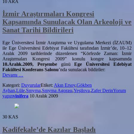
10
ARA
İzmir Araştırmaları Kongresi
Kapsamında Sunulacak Olan Arkeoloji ve
Sanat Tarihi Bildirileri
Ege Üniversitesi İzmir Araştırma ve Uygulama Merkezi (İZAUM)
ile Ege Üniversitesi Edebiyat Fakültesi tarafından İzmir’de, 10–12
Aralık 2009 tarihlerinde düzenlenen “Körfezde Zaman: İzmir
Araştırmaları Kongresi 2009” konulu kongre kapsamında
10.Aralık.2009, Perşembe
günü
Ege Üniversitesi Edebiyat
Fakültesi Konferans Salonu
’nda sunulacak bildiriler:
hakkındaİzmir
Devamı
…
Araştırmaları
Kategori:
Duyurular
Etiket:
Akın Ersoy
,
Gökben
Kongresi
Ayhan
,
Lüle
,
Smyrna
,
Smyrna Agorası
,
Yeşilova
,
Zafer Derin
Yorum
Kapsamında
yapın
vinifera
10 Aralık 2009
Sunulacak
Olan
Arkeoloji
ve
30
KAS
Sanat
Tarihi
Kadifekale’de Kazılar Başladı
Bildirileri