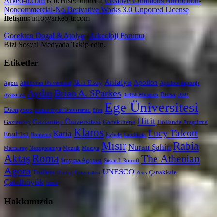
Arkeo-tr.com
is licensed under a
Creative Commons Attribution-
Noncommercial-No Derivative Works 3.0 Unported License
İletişim:
info@arkeo-tr.com
Gocekten Dogal & Atolye
|
Arkeoloji Forumu
Bizi Sosyal Medyada Takip edin.
Etiketler
Antalya
Apollon
Akın Ersoy
Agora
Ahi Evran Üniversitesi
Apollon Tapınağı
Aydın
Brian A. SParkes
Bursa
Ayasofya
British Museum
DEU
Ege Üniversitesi
Dionysos
Dokuz Eylül Üniversitesi
Efes
Hitit
Gaziantep Üniversitesi
Gaziantep
Göbeklitepe
Hollanda AraştIrma
Klaros
Lucy Talcott
Karia
Enstİtüsü
Homeros
Kybele
Laodikeia
Mısır
Rabia
Nuran Şahin
Marmaray
Mezopotamya
Mozaik
Mumya
Aktaş
Roma
The Athenian
Smyrna Agorası
Susan I. Rotroff
Agora
UNESCO
Tralleis
Çanakkale
Uludağ Üniversitesi
Zeus
Çatalhöyük
İzmir
Hakkımızda