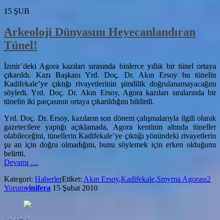
15
ŞUB
Arkeoloji Dünyasını Heyecanlandıran
Tünel!
İzmir’deki Agora kazıları sırasında binlerce yıllık bir tünel ortaya
çıkarıldı. Kazı Başkanı Yrd. Doç. Dr. Akın Ersoy bu tünelin
Kadifekale’ye çıktığı rivayetlerinin şimdilik doğrulanamayacağını
söyledi. Yrd. Doç. Dr. Akın Ersoy, Agora kazıları sıralarında bir
tünelin iki parçasının ortaya çıkarıldığını bildirdi.
Yrd. Doç. Dr. Ersoy, kazıların son dönem çalışmalarıyla ilgili olarak
gazetecilere yaptığı açıklamada, Agora kentinin altında tüneller
olabileceğini, tünellerin Kadifekale’ye çıktığı yönündeki rivayetlerin
şu an için doğru olmadığını, bunu söylemek için erken olduğunu
belirtti.
hakkındaArkeoloji
Devamı
…
Dünyasını
Kategori:
Haberler
Etiket:
Akın Ersoy
,
Kadifekale
,
Smyrna Agorası
2
Heyecanlandıran
Yorum
vinifera
15 Şubat 2010
Tünel!