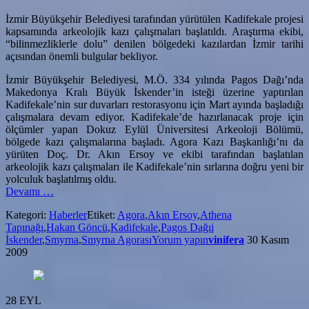
İzmir Büyükşehir Belediyesi tarafından yürütülen Kadifekale projesi
kapsamında arkeolojik kazı çalışmaları başlatıldı. Araştırma ekibi,
“bilinmezliklerle dolu” denilen bölgedeki kazılardan İzmir tarihi
açısından önemli bulgular bekliyor.
İzmir Büyükşehir Belediyesi, M.Ö. 334 yılında Pagos Dağı’nda
Makedonya Kralı Büyük İskender’in isteği üzerine yaptırılan
Kadifekale’nin sur duvarları restorasyonu için Mart ayında başladığı
çalışmalara devam ediyor. Kadifekale’de hazırlanacak proje için
ölçümler yapan Dokuz Eylül Üniversitesi Arkeoloji Bölümü,
bölgede kazı çalışmalarına başladı. Agora Kazı Başkanlığı’nı da
yürüten Doç. Dr. Akın Ersoy ve ekibi tarafından başlatılan
arkeolojik kazı çalışmaları ile Kadifekale’nin sırlarına doğru yeni bir
yolculuk başlatılmış oldu.
hakkındaKadifekale’de
Devamı
…
Kazılar
Kategori:
Haberler
Etiket:
Agora
,
Akın Ersoy
,
Athena
Başladı
Tapınağı
,
Hakan Göncü
,
Kadifekale
,
Pagos Dağıi
İskender
,
Smyrna
,
Smyrna Agorası
Yorum yapın
vinifera
30 Kasım
2009
28
EYL