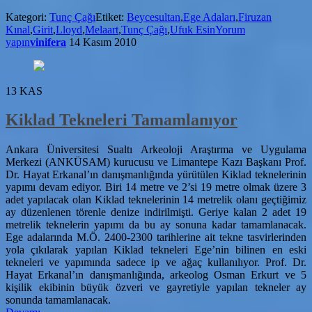
Tunç
Kategori:
Tunç Çağı
Etiket:
Beycesultan
,
Ege Adaları
,
Firuzan
Çağı
Kınal
,
Girit
,
Lloyd
,
Melaart
,
Tunç Çağı
,
Ufuk Esin
Yorum
Kronolojisi
yapın
vinifera
14 Kasım 2010
13
KAS
Kiklad Tekneleri Tamamlanıyor
Ankara Üniversitesi Sualtı Arkeoloji Araştırma ve Uygulama
Merkezi (ANKÜSAM) kurucusu ve Limantepe Kazı Başkanı Prof.
Dr. Hayat Erkanal’ın danışmanlığında yürütülen Kiklad teknelerinin
yapımı devam ediyor. Biri 14 metre ve 2’si 19 metre olmak üzere 3
adet yapılacak olan Kiklad teknelerinin 14 metrelik olanı geçtiğimiz
ay düzenlenen törenle denize indirilmişti. Geriye kalan 2 adet 19
metrelik teknelerin yapımı da bu ay sonuna kadar tamamlanacak.
Ege adalarında M.Ö. 2400-2300 tarihlerine ait tekne tasvirlerinden
yola çıkılarak yapılan Kiklad tekneleri Ege’nin bilinen en eski
tekneleri ve yapımında sadece ip ve ağaç kullanılıyor. Prof. Dr.
Hayat Erkanal’ın danışmanlığında, arkeolog Osman Erkurt ve 5
kişilik ekibinin büyük özveri ve gayretiyle yapılan tekneler ay
sonunda tamamlanacak.
hakkındaKiklad