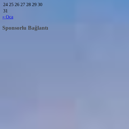
24
25
26
27
28
29
30
31
« Oca
Sponsorlu Bağlantı