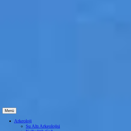
İçeriğe
Menü
atla
Arkeoloji
Su Altı Arkeolojisi