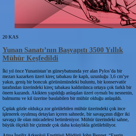
20
KAS
Yunan Sanatı’nın Başyapıtı 3500 Yıllık
Mühür Keşfedildi
İki yıl önce Yunanistan’ın güneybatısında yer alan Pylos’da bir
mezarı kazarken üzeri kireç tabakası ile kaplı, uzunluğu 3,6 cm’ye
yakın, geniş bir boncuk görünümündeki buluntu, bir konservatör
tarafından üzerindeki kireç tabakası kaldırılınca ortaya çok farklı bir
önem kazandı. Akikten yapıldığı anlaşılan üzeri oymalı bu nesnenin,
balmumu ve kil üzerine basılabilen bir mühür olduğu anlaşıldı.
Çıplak gözle oldukça zor görülebilen mühür üzerindeki çok ince
işlenerek oyulmuş detayları içeren sahnede, bir savaşçının diğer iki
savaşçı ile olan mücadelesi betimleniyor. Mühür üzerindeki sahne,
büyük ölçekli bir çizimde çok daha kolaylıkla görülebiliyor.
Atina İngiliz Arkeoloji Enstitüsü Müdürü John Bennet, “Eserin