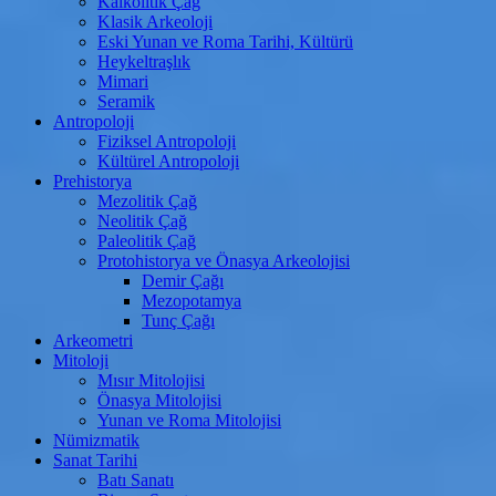
Kalkolitik Çağ
Klasik Arkeoloji
Eski Yunan ve Roma Tarihi, Kültürü
Heykeltraşlık
Mimari
Seramik
Antropoloji
Fiziksel Antropoloji
Kültürel Antropoloji
Prehistorya
Mezolitik Çağ
Neolitik Çağ
Paleolitik Çağ
Protohistorya ve Önasya Arkeolojisi
Demir Çağı
Mezopotamya
Tunç Çağı
Arkeometri
Mitoloji
Mısır Mitolojisi
Önasya Mitolojisi
Yunan ve Roma Mitolojisi
Nümizmatik
Sanat Tarihi
Batı Sanatı