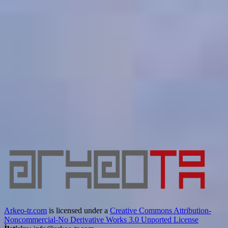
Arkeo-tr.com
is licensed under a
Creative Commons Attribution-
Noncommercial-No Derivative Works 3.0 Unported License