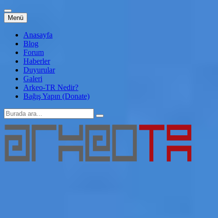
İçeriğe
Menü
atla
Anasayfa
Blog
Forum
Haberler
Duyurular
Galeri
Arkeo-TR Nedir?
Bağış Yapın (Donate)
Arama:
Arkeo-TR
Genç Arkeoloji