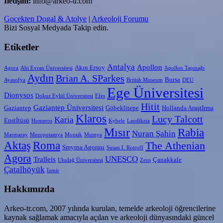
İletişim:
info@arkeo-tr.com
Gocekten Dogal & Atolye
|
Arkeoloji Forumu
Bizi Sosyal Medyada Takip edin.
Etiketler
Antalya
Apollon
Akın Ersoy
Agora
Ahi Evran Üniversitesi
Apollon Tapınağı
Aydın
Brian A. SParkes
Bursa
Ayasofya
British Museum
DEU
Ege Üniversitesi
Dionysos
Dokuz Eylül Üniversitesi
Efes
Hitit
Gaziantep Üniversitesi
Gaziantep
Göbeklitepe
Hollanda AraştIrma
Klaros
Lucy Talcott
Karia
Enstİtüsü
Homeros
Kybele
Laodikeia
Mısır
Rabia
Nuran Şahin
Marmaray
Mezopotamya
Mozaik
Mumya
Aktaş
Roma
The Athenian
Smyrna Agorası
Susan I. Rotroff
Agora
UNESCO
Tralleis
Çanakkale
Uludağ Üniversitesi
Zeus
Çatalhöyük
İzmir
Hakkımızda
Arkeo-tr.com, 2007 yılında kurulan, temelde arkeoloji öğrencilerine
kaynak sağlamak amacıyla açılan ve arkeoloji dünyasındaki güncel