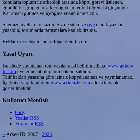
konularla toplum ile arkeoloji arasında köprü görevi üstlenen,
gönüllü bir grup genç arkeolog ve arkeoloji öğrencisi girişimidir.
Kar amacı gütmez ve içeriğine erişim ücretsizdir.
Sitemize üyelik ücretsizdir. Siz de sitemize
üye
olarak yazılar
yazabilir, forumlarda tartışmalara katılabilirsiniz.
Reklam ve iletişim için: info@arkeo-tr.com
Yasal Uyarı
Bu sitede yayınlanan tüm yazılar aksi belirtilmedikçe
www.
arkeo-
tr
.com
üyelerine ait olup tüm hakları saklıdır.
Telif hakları yasasına göre izinsiz kopyalanamaz ve yayınlanamaz.
İçerikten yararlanılırken
www.
arkeo-tr
.com
adresi kaynak
gösterilmelidir.
Kullanıcı Menüsü
Giriş
Yazılar
RSS
Yorumlar
RSS
~
ArkeoTR. 2007 -
2025