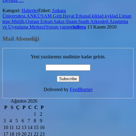
Devamı
…
Tekneleri
Kategori:
Haberler
Etiket:
Ankara
Tamamlanıyor
Üniversitesi
,
ANKÜSAM
,
Girit
,
Hayat Erkanal
,
kiklad
,
kyklad
,
Liman
tepe
,
Midilli
,
Osman Erkurt
,
Sakız
,
Sisam
,
Sualtı Arkeoloji Araştırma
ve Uygulama Merkezi
Yorum yapın
vinifera
13 Kasım 2010
Mail Aboneliği
Yeni yazılarımız mailinize kadar gelsin.
Delivered by
FeedBurner
Ağustos 2026
P
S
Ç
P
C
C
P
1
2
3
4
5
6
7
8
9
10
11
12
13
14
15
16
17
18
19
20
21
22
23