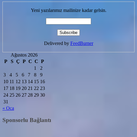
Yeni yazılarımız mailinize kadar gelsin.
Delivered by
FeedBurner
Ağustos 2026
P
S
Ç
P
C
C
P
1
2
3
4
5
6
7
8
9
10
11
12
13
14
15
16
17
18
19
20
21
22
23
24
25
26
27
28
29
30
31
« Oca
Sponsorlu Bağlantı