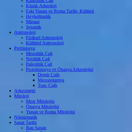
Kalkolitik Çağ
Klasik Arkeoloji
Eski Yunan ve Roma Tarihi, Kültürü
Heykeltraşlık
Mimari
Seramik
Antropoloji
Fiziksel Antropoloji
Kültürel Antropoloji
Prehistorya
Mezolitik Çağ
Neolitik Çağ
Paleolitik Çağ
Protohistorya ve Önasya Arkeolojisi
Demir Çağı
Mezopotamya
Tunç Çağı
Arkeometri
Mitoloji
Mısır Mitolojisi
Önasya Mitolojisi
Yunan ve Roma Mitolojisi
Nümizmatik
Sanat Tarihi
Batı Sanatı