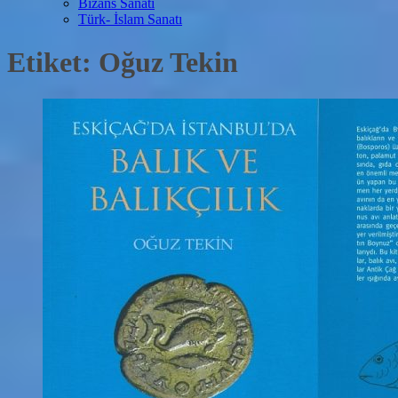
Bizans Sanatı
Türk- İslam Sanatı
Etiket:
Oğuz Tekin