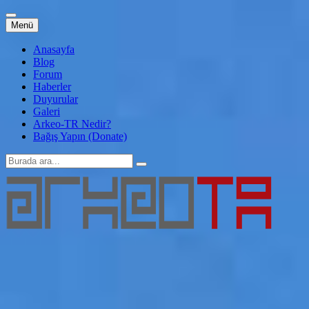
İçeriğe
Menü
atla
Anasayfa
Blog
Forum
Haberler
Duyurular
Galeri
Arkeo-TR Nedir?
Bağış Yapın (Donate)
Arama:
Arkeo-TR
Genç Arkeoloji