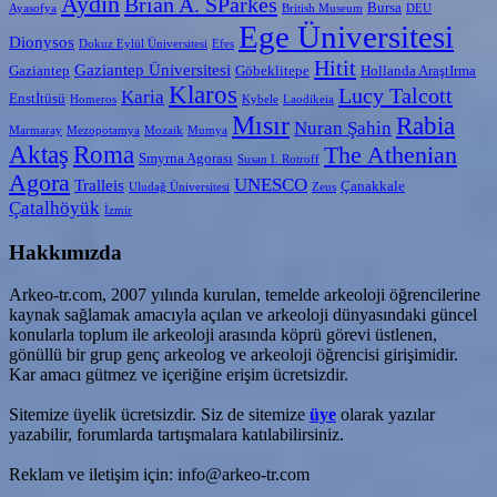
Aydın
Brian A. SParkes
Bursa
Ayasofya
British Museum
DEU
Ege Üniversitesi
Dionysos
Dokuz Eylül Üniversitesi
Efes
Hitit
Gaziantep Üniversitesi
Gaziantep
Göbeklitepe
Hollanda AraştIrma
Klaros
Lucy Talcott
Karia
Enstİtüsü
Homeros
Kybele
Laodikeia
Mısır
Rabia
Nuran Şahin
Marmaray
Mezopotamya
Mozaik
Mumya
Aktaş
Roma
The Athenian
Smyrna Agorası
Susan I. Rotroff
Agora
UNESCO
Tralleis
Çanakkale
Uludağ Üniversitesi
Zeus
Çatalhöyük
İzmir
Hakkımızda
Arkeo-tr.com, 2007 yılında kurulan, temelde arkeoloji öğrencilerine
kaynak sağlamak amacıyla açılan ve arkeoloji dünyasındaki güncel
konularla toplum ile arkeoloji arasında köprü görevi üstlenen,
gönüllü bir grup genç arkeolog ve arkeoloji öğrencisi girişimidir.
Kar amacı gütmez ve içeriğine erişim ücretsizdir.
Sitemize üyelik ücretsizdir. Siz de sitemize
üye
olarak yazılar
yazabilir, forumlarda tartışmalara katılabilirsiniz.
Reklam ve iletişim için: info@arkeo-tr.com