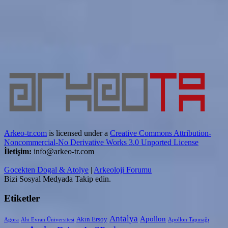
Arkeo-tr.com
is licensed under a
Creative Commons Attribution-
Noncommercial-No Derivative Works 3.0 Unported License
İletişim:
info@arkeo-tr.com
Gocekten Dogal & Atolye
|
Arkeoloji Forumu
Bizi Sosyal Medyada Takip edin.
Etiketler
Antalya
Apollon
Akın Ersoy
Agora
Ahi Evran Üniversitesi
Apollon Tapınağı