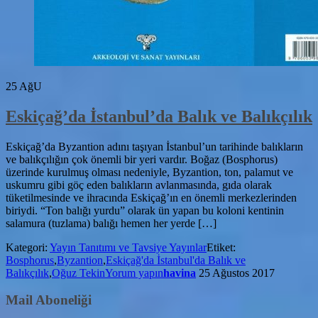
25
AğU
Eskiçağ’da İstanbul’da Balık ve Balıkçılık
Eskiçağ’da Byzantion adını taşıyan İstanbul’un tarihinde balıkların
ve balıkçılığın çok önemli bir yeri vardır. Boğaz (Bosphorus)
üzerinde kurulmuş olması nedeniyle, Byzantion, ton, palamut ve
uskumru gibi göç eden balıkların avlanmasında, gıda olarak
tüketilmesinde ve ihracında Eskiçağ’ın en önemli merkezlerinden
biriydi. “Ton balığı yurdu” olarak ün yapan bu koloni kentinin
salamura (tuzlama) balığı hemen her yerde […]
Kategori:
Yayın Tanıtımı ve Tavsiye Yayınlar
Etiket:
Bosphorus
,
Byzantion
,
Eskiçağ'da İstanbul'da Balık ve
Balıkçılık
,
Oğuz Tekin
Yorum yapın
havina
25 Ağustos 2017
Mail Aboneliği