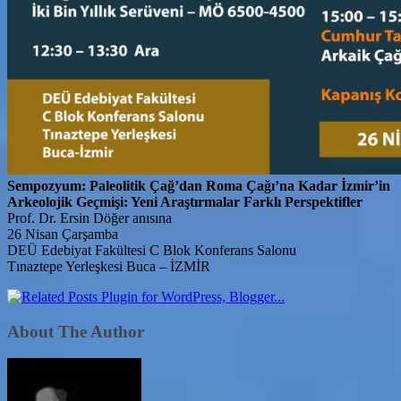
Sempozyum: Paleolitik Çağ’dan Roma Çağı’na Kadar İzmir’in
Arkeolojik Geçmişi: Yeni Araştırmalar Farklı Perspektifler
Prof. Dr. Ersin Döğer anısına
26 Nisan Çarşamba
DEÜ Edebiyat Fakültesi C Blok Konferans Salonu
Tınaztepe Yerleşkesi Buca – İZMİR
About The Author