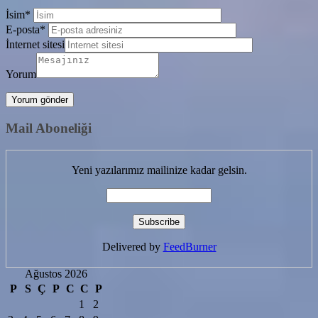
İsim
*
E-posta
*
İnternet sitesi
Yorum
Mail Aboneliği
Yeni yazılarımız mailinize kadar gelsin.
Delivered by
FeedBurner
Ağustos 2026
P
S
Ç
P
C
C
P
1
2