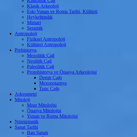
Kalkolitik Çağ
Klasik Arkeoloji
Eski Yunan ve Roma Tarihi, Kültürü
Heykeltraşlık
Mimari
Seramik
Antropoloji
Fiziksel Antropoloji
Kültürel Antropoloji
Prehistorya
Mezolitik Çağ
Neolitik Çağ
Paleolitik Çağ
Protohistorya ve Önasya Arkeolojisi
Demir Çağı
Mezopotamya
Tunç Çağı
Arkeometri
Mitoloji
Mısır Mitolojisi
Önasya Mitolojisi
Yunan ve Roma Mitolojisi
Nümizmatik
Sanat Tarihi
Batı Sanatı