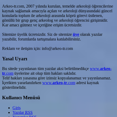
Arkeo-tr.com, 2007 yılında kurulan, temelde arkeoloji öğrencilerine
kaynak sağlamak amacıyla açılan ve arkeoloji dünyasındaki güncel
konularla toplum ile arkeoloji arasında köprü görevi üstlenen,
gönüllü bir grup genç arkeolog ve arkeoloji öğrencisi girişimidir.
Kar amacı gütmez ve içeriğine erişim ücretsizdir.
Sitemize üyelik ücretsizdir. Siz de sitemize
üye
olarak yazılar
yazabilir, forumlarda tartışmalara katılabilirsiniz.
Reklam ve iletişim için: info@arkeo-tr.com
Yasal Uyarı
Bu sitede yayınlanan tüm yazılar aksi belirtilmedikçe
www.
arkeo-
tr
.com
üyelerine ait olup tüm hakları saklıdır.
Telif hakları yasasına göre izinsiz kopyalanamaz ve yayınlanamaz.
İçerikten yararlanılırken
www.
arkeo-tr
.com
adresi kaynak
gösterilmelidir.
Kullanıcı Menüsü
Giriş
Yazılar
RSS