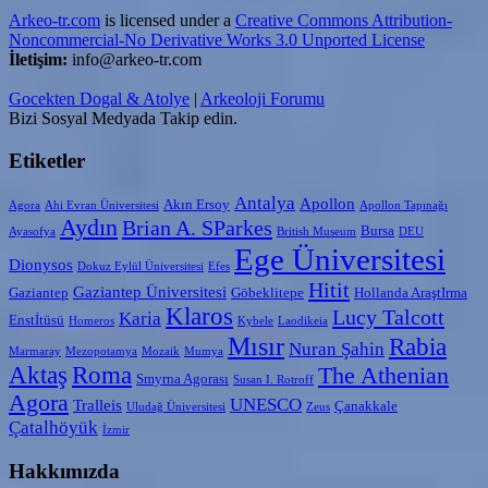
Arkeo-tr.com
is licensed under a
Creative Commons Attribution-
Noncommercial-No Derivative Works 3.0 Unported License
İletişim:
info@arkeo-tr.com
Gocekten Dogal & Atolye
|
Arkeoloji Forumu
Bizi Sosyal Medyada Takip edin.
Etiketler
Antalya
Apollon
Akın Ersoy
Agora
Ahi Evran Üniversitesi
Apollon Tapınağı
Aydın
Brian A. SParkes
Bursa
Ayasofya
British Museum
DEU
Ege Üniversitesi
Dionysos
Dokuz Eylül Üniversitesi
Efes
Hitit
Gaziantep Üniversitesi
Gaziantep
Göbeklitepe
Hollanda AraştIrma
Klaros
Lucy Talcott
Karia
Enstİtüsü
Homeros
Kybele
Laodikeia
Mısır
Rabia
Nuran Şahin
Marmaray
Mezopotamya
Mozaik
Mumya
Aktaş
Roma
The Athenian
Smyrna Agorası
Susan I. Rotroff
Agora
UNESCO
Tralleis
Çanakkale
Uludağ Üniversitesi
Zeus
Çatalhöyük
İzmir
Hakkımızda