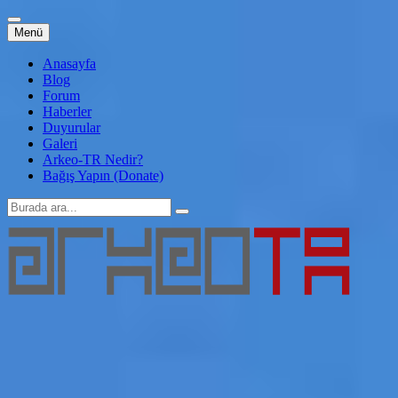
İçeriğe
Menü
atla
Anasayfa
Blog
Forum
Haberler
Duyurular
Galeri
Arkeo-TR Nedir?
Bağış Yapın (Donate)
Arama:
Arkeo-TR
Genç Arkeoloji