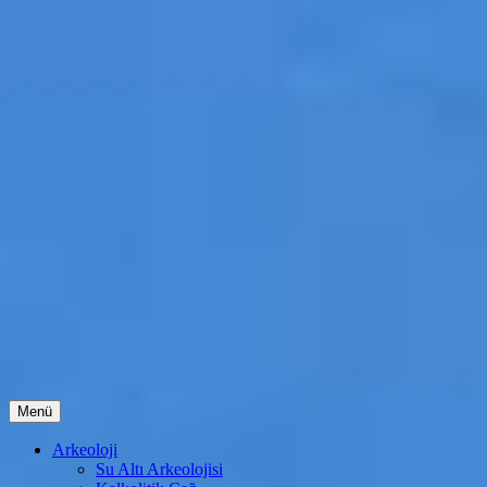
İçeriğe
Menü
atla
Arkeoloji
Su Altı Arkeolojisi