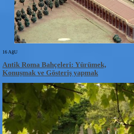
16
AğU
Antik Roma Bahçeleri: Yürümek,
Konuşmak ve Gösteriş yapmak