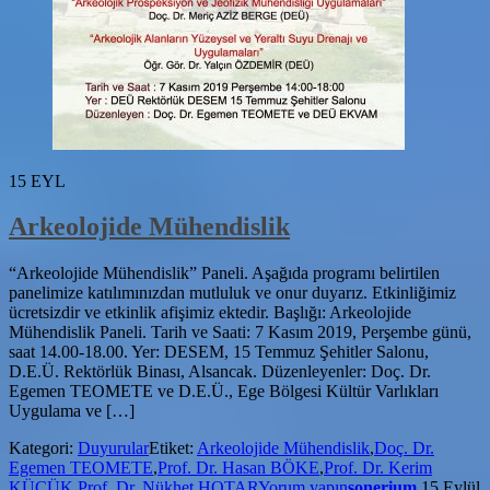
15
EYL
Arkeolojide Mühendislik
“Arkeolojide Mühendislik” Paneli. Aşağıda programı belirtilen
panelimize katılımınızdan mutluluk ve onur duyarız. Etkinliğimiz
ücretsizdir ve etkinlik afişimiz ektedir. Başlığı: Arkeolojide
Mühendislik Paneli. Tarih ve Saati: 7 Kasım 2019, Perşembe günü,
saat 14.00-18.00. Yer: DESEM, 15 Temmuz Şehitler Salonu,
D.E.Ü. Rektörlük Binası, Alsancak. Düzenleyenler: Doç. Dr.
Egemen TEOMETE ve D.E.Ü., Ege Bölgesi Kültür Varlıkları
Uygulama ve […]
Kategori:
Duyurular
Etiket:
Arkeolojide Mühendislik
,
Doç. Dr.
Egemen TEOMETE
,
Prof. Dr. Hasan BÖKE
,
Prof. Dr. Kerim
KÜÇÜK
,
Prof. Dr. Nükhet HOTAR
Yorum yapın
sonerium
15 Eylül