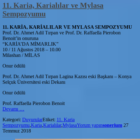
11. Karia, Karialılar ve Mylasa
Sempozyumu
11. KARİA, KARİALILAR VE MYLASA SEMPOZYUMU
Prof. Dr. Ahmet Adil Tırpan ve Prof. Dr. Raffaella Pierobon
Benoit’in onuruna
“KARİA’DA MİMARLIK”
10 / 11 Ağustos 2018 – 10.00
Milashan / MİLAS
Onur ödülü
Prof. Dr. Ahmet Adil Tırpan Lagina Kazısı eski Başkanı – Konya
Selçuk Üniversitesi eski Dekanı
Onur ödülü
Prof. Raffaella Pierobon Benoit
hakkında11.
Devamı
…
Karia,
Kategori:
Duyurular
Etiket:
11. Karia
Karialılar
Sempozyumu
,
Karia
,
Karialılar
,
Mylasa
Yorum yapın
sonerium
27
ve
Temmuz 2018
Mylasa
Sempozyumu