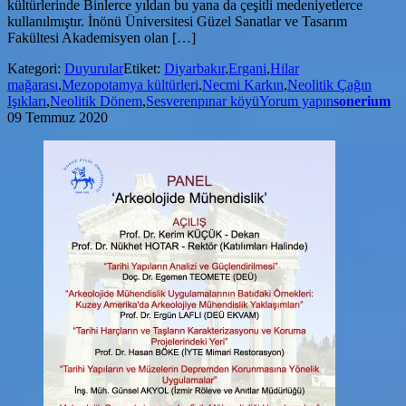
kültürlerinde Binlerce yıldan bu yana da çeşitli medeniyetlerce
kullanılmıştır. İnönü Üniversitesi Güzel Sanatlar ve Tasarım
Fakültesi Akademisyen olan […]
Kategori:
Duyurular
Etiket:
Diyarbakır
,
Ergani
,
Hilar
mağarası
,
Mezopotamya kültürleri
,
Necmi Karkın
,
Neolitik Çağın
Işıkları
,
Neolitik Dönem
,
Sesverenpınar köyü
Yorum yapın
sonerium
09 Temmuz 2020