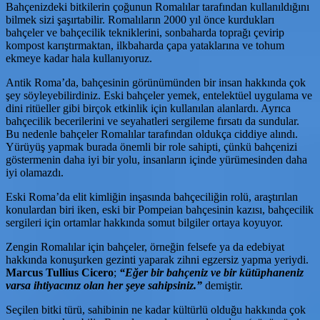
Bahçenizdeki bitkilerin çoğunun Romalılar tarafından kullanıldığını
bilmek sizi şaşırtabilir. Romalıların 2000 yıl önce kurdukları
bahçeler ve bahçecilik tekniklerini, sonbaharda toprağı çevirip
kompost karıştırmaktan, ilkbaharda çapa yataklarına ve tohum
ekmeye kadar hala kullanıyoruz.
Antik Roma’da, bahçesinin görünümünden bir insan hakkında çok
şey söyleyebilirdiniz. Eski bahçeler yemek, entelektüel uygulama ve
dini ritüeller gibi birçok etkinlik için kullanılan alanlardı. Ayrıca
bahçecilik becerilerini ve seyahatleri sergileme fırsatı da sundular.
Bu nedenle bahçeler Romalılar tarafından oldukça ciddiye alındı.
Yürüyüş yapmak burada önemli bir role sahipti, çünkü bahçenizi
göstermenin daha iyi bir yolu, insanların içinde yürümesinden daha
iyi olamazdı.
Eski Roma’da elit kimliğin inşasında bahçeciliğin rolü, araştırılan
konulardan biri iken, eski bir Pompeian bahçesinin kazısı, bahçecilik
sergileri için ortamlar hakkında somut bilgiler ortaya koyuyor.
Zengin Romalılar için bahçeler, örneğin felsefe ya da edebiyat
hakkında konuşurken gezinti yaparak zihni egzersiz yapma yeriydi.
Marcus Tullius Cicero
;
“Eğer bir bahçeniz ve bir kütüphaneniz
varsa ihtiyacınız olan her şeye sahipsiniz.”
demiştir.
Seçilen bitki türü, sahibinin ne kadar kültürlü olduğu hakkında çok