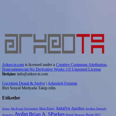
Arkeo-tr.com
is licensed under a
Creative Commons Attribution-
Noncommercial-No Derivative Works 3.0 Unported License
İletişim:
info@arkeo-tr.com
Gocekten Dogal & Atolye
|
Arkeoloji Forumu
Bizi Sosyal Medyada Takip edin.
Etiketler
Antalya
Apollon
Akın Ersoy
Agora
Ahi Evran Üniversitesi
Apollon Tapınağı
Aydın
Brian A. SParkes
Bursa
Ayasofya
British Museum
DEU