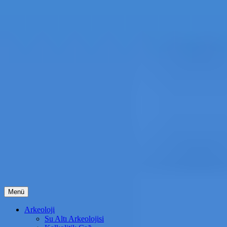
İçeriğe
Menü
atla
Arkeoloji
Su Altı Arkeolojisi