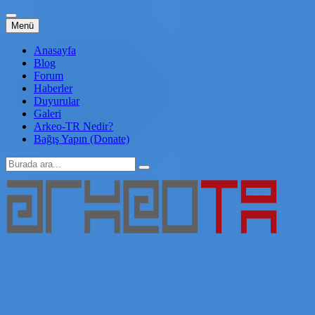
İçeriğe
Menü
atla
Anasayfa
Blog
Forum
Haberler
Duyurular
Galeri
Arkeo-TR Nedir?
Bağış Yapın (Donate)
Arama:
Arkeo-TR
Genç Arkeoloji