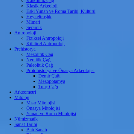
Kalkolitik Çağ
Klasik Arkeoloji
Eski Yunan ve Roma Tarihi, Kültürü
Heykeltraşlık
Mimari
Seramik
Antropoloji
Fiziksel Antropoloji
Kültürel Antropoloji
Prehistorya
Mezolitik Çağ
Neolitik Çağ
Paleolitik Çağ
Protohistorya ve Önasya Arkeolojisi
Demir Çağı
Mezopotamya
Tunç Çağı
Arkeometri
Mitoloji
Mısır Mitolojisi
Önasya Mitolojisi
Yunan ve Roma Mitolojisi
Nümizmatik
Sanat Tarihi
Batı Sanatı