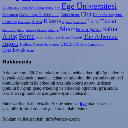
Ege Üniversitesi
Dionysos
Dokuz Eylül Üniversitesi
Efes
Hitit
Gaziantep Üniversitesi
Gaziantep
Göbeklitepe
Hollanda AraştIrma
Klaros
Lucy Talcott
Karia
Enstİtüsü
Homeros
Kybele
Laodikeia
Mısır
Rabia
Nuran Şahin
Marmaray
Mezopotamya
Mozaik
Mumya
Aktaş
Roma
The Athenian
Smyrna Agorası
Susan I. Rotroff
Agora
UNESCO
Tralleis
Çanakkale
Uludağ Üniversitesi
Zeus
Çatalhöyük
İzmir
Hakkımızda
Arkeo-tr.com, 2007 yılında kurulan, temelde arkeoloji öğrencilerine
kaynak sağlamak amacıyla açılan ve arkeoloji dünyasındaki güncel
konularla toplum ile arkeoloji arasında köprü görevi üstlenen,
gönüllü bir grup genç arkeolog ve arkeoloji öğrencisi girişimidir.
Kar amacı gütmez ve içeriğine erişim ücretsizdir.
Sitemize üyelik ücretsizdir. Siz de sitemize
üye
olarak yazılar
yazabilir, forumlarda tartışmalara katılabilirsiniz.
Reklam ve iletişim için: info@arkeo-tr.com