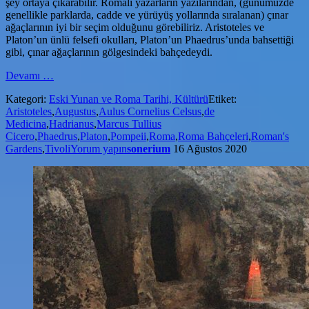
şey ortaya çıkarabilir. Romalı yazarların yazılarından, (günümüzde
genellikle parklarda, cadde ve yürüyüş yollarında sıralanan) çınar
ağaçlarının iyi bir seçim olduğunu görebiliriz. Aristoteles ve
Platon’un ünlü felsefi okulları, Platon’un Phaedrus’unda bahsettiği
gibi, çınar ağaçlarının gölgesindeki bahçedeydi.
hakkındaAntik
Devamı
…
Roma
Kategori:
Eski Yunan ve Roma Tarihi, Kültürü
Etiket:
Bahçeleri:
Aristoteles
,
Augustus
,
Aulus Cornelius Celsus
,
de
Yürümek,
Medicina
,
Hadrianus
,
Marcus Tullius
Konuşmak
Cicero
,
Phaedrus
,
Platon
,
Pompeii
,
Roma
,
Roma Bahçeleri
,
Roman's
ve
Gardens
,
Tivoli
Yorum yapın
sonerium
16 Ağustos 2020
Gösteriş
yapmak