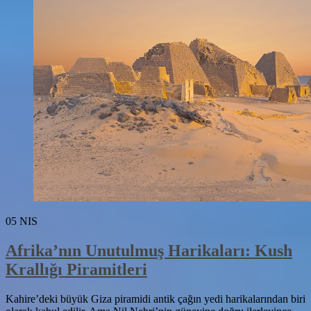
05
NIS
Afrika’nın Unutulmuş Harikaları: Kush
Krallığı Piramitleri
Kahire’deki büyük Giza piramidi antik çağın yedi harikalarından biri