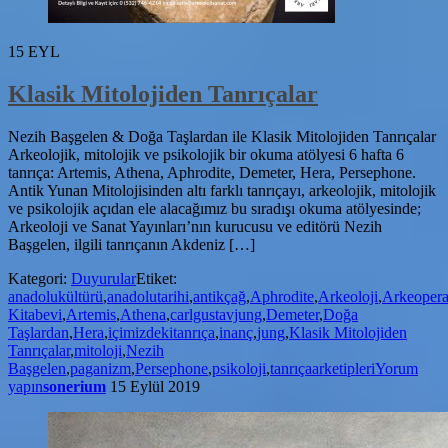
15
EYL
Klasik Mitolojiden Tanrıçalar
Nezih Başgelen & Doğa Taşlardan ile Klasik Mitolojiden Tanrıçalar
Arkeolojik, mitolojik ve psikolojik bir okuma atölyesi 6 hafta 6
tanrıça: Artemis, Athena, Aphrodite, Demeter, Hera, Persephone.
Antik Yunan Mitolojisinden altı farklı tanrıçayı, arkeolojik, mitolojik
ve psikolojik açıdan ele alacağımız bu sıradışı okuma atölyesinde;
Arkeoloji ve Sanat Yayınları’nın kurucusu ve editörü Nezih
Başgelen, ilgili tanrıçanın Akdeniz […]
Kategori:
Duyurular
Etiket:
anadolukültürü
,
anadolutarihi
,
antikçağ
,
Aphrodite
,
Arkeoloji
,
Arkeoper
Kitabevi
,
Artemis
,
Athena
,
carlgustavjung
,
Demeter
,
Doğa
Taşlardan
,
Hera
,
içimizdekitanrıça
,
inanç
,
jung
,
Klasik Mitolojiden
Tanrıçalar
,
mitoloji
,
Nezih
Başgelen
,
paganizm
,
Persephone
,
psikoloji
,
tanrıçaarketipleri
Yorum
yapın
sonerium
15 Eylül 2019