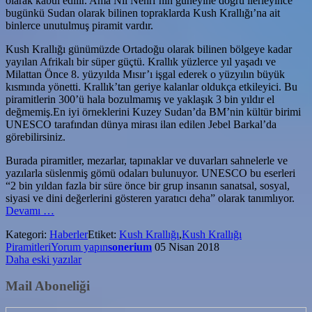
olarak kabul edilir. Ama Nil Nehri’nin güneyine doğru ilerleyince
bugünkü Sudan olarak bilinen topraklarda Kush Krallığı’na ait
binlerce unutulmuş piramit vardır.
Kush Krallığı günümüzde Ortadoğu olarak bilinen bölgeye kadar
yayılan Afrikalı bir süper güçtü. Krallık yüzlerce yıl yaşadı ve
Milattan Önce 8. yüzyılda Mısır’ı işgal ederek o yüzyılın büyük
kısmında yönetti. Krallık’tan geriye kalanlar oldukça etkileyici. Bu
piramitlerin 300’ü hala bozulmamış ve yaklaşık 3 bin yıldır el
değmemiş.En iyi örneklerini Kuzey Sudan’da BM’nin kültür birimi
UNESCO tarafından dünya mirası ilan edilen Jebel Barkal’da
görebilirsiniz.
Burada piramitler, mezarlar, tapınaklar ve duvarları sahnelerle ve
yazılarla süslenmiş gömü odaları bulunuyor. UNESCO bu eserleri
“2 bin yıldan fazla bir süre önce bir grup insanın sanatsal, sosyal,
siyasi ve dini değerlerini gösteren yaratıcı deha” olarak tanımlıyor.
hakkındaAfrika’nın
Devamı
…
Unutulmuş
Kategori:
Haberler
Etiket:
Kush Krallığı
,
Kush Krallığı
Harikaları:
Piramitleri
Yorum yapın
sonerium
05 Nisan 2018
Kush
Yazı
Daha eski yazılar
Krallığı
Piramitleri
gezinmesi
Mail Aboneliği