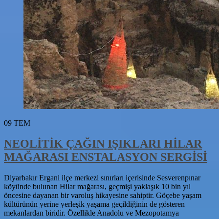
09
TEM
NEOLİTİK ÇAĞIN IŞIKLARI HİLAR
MAĞARASI ENSTALASYON SERGİSİ
Diyarbakır Ergani ilçe merkezi sınırları içerisinde Sesverenpınar
köyünde bulunan Hilar mağarası, geçmişi yaklaşık 10 bin yıl
öncesine dayanan bir varoluş hikayesine sahiptir. Göçebe yaşam
kültürünün yerine yerleşik yaşama geçildiğinin de gösteren
mekanlardan biridir. Özellikle Anadolu ve Mezopotamya