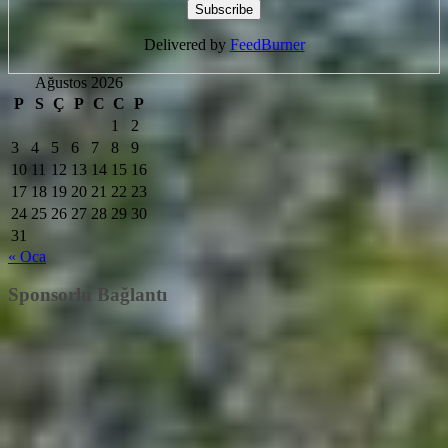
Delivered by
FeedBurner
Ağustos 2026
P
S
Ç
P
C
C
P
1
2
3
4
5
6
7
8
9
10
11
12
13
14
15
16
17
18
19
20
21
22
23
24
25
26
27
28
29
30
31
« Oca
Sponsorlu Bağlantı