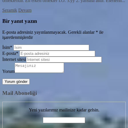
örnekleridir. En erken örnekler İ.Ö. 5.yy 2. yarısına aittir. Eserlerin...
Seramik
Devam
Bir yanıt yazın
E-posta adresiniz yayınlanmayacak.
Gerekli alanlar
*
ile
işaretlenmişlerdir
İsim
*
E-posta
*
İnternet sitesi
Yorum
Mail Aboneliği
Yeni yazılarımız mailinize kadar gelsin.