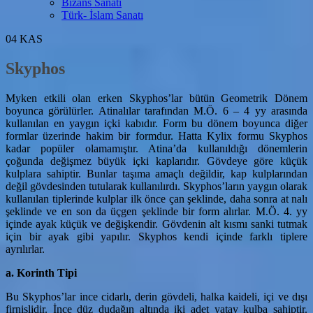
Bizans Sanatı
Türk- İslam Sanatı
04
KAS
Skyphos
Myken etkili olan erken Skyphos’lar bütün Geometrik Dönem
boyunca görülürler. Atinalılar tarafından M.Ö. 6 – 4 yy arasında
kullanılan en yaygın içki kabıdır. Form bu dönem boyunca diğer
formlar üzerinde hakim bir formdur. Hatta Kylix formu Skyphos
kadar popüler olamamıştır. Atina’da kullanıldığı dönemlerin
çoğunda değişmez büyük içki kaplarıdır. Gövdeye göre küçük
kulplara sahiptir. Bunlar taşıma amaçlı değildir, kap kulplarından
değil gövdesinden tutularak kullanılırdı. Skyphos’ların yaygın olarak
kullanılan tiplerinde kulplar ilk önce çan şeklinde, daha sonra at nalı
şeklinde ve en son da üçgen şeklinde bir form alırlar. M.Ö. 4. yy
içinde ayak küçük ve değişkendir. Gövdenin alt kısmı sanki tutmak
için bir ayak gibi yapılır. Skyphos kendi içinde farklı tiplere
ayrılırlar.
a. Korinth Tipi
Bu Skyphos’lar ince cidarlı, derin gövdeli, halka kaideli, içi ve dışı
firnislidir. İnce düz dudağın altında iki adet yatay kulba sahiptir.