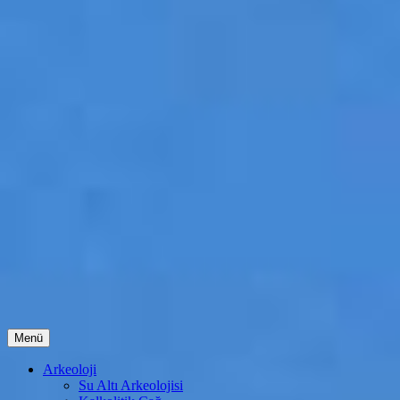
İçeriğe
Menü
atla
Arkeoloji
Su Altı Arkeolojisi