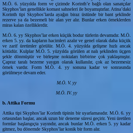
M.Ö. 6. yüzyılda form ve çizimde Korinth’e bağlı olan sanatçılar
Skyphos’ları genellikle komast sahneleri ile boyamıştırlar. Atina’daki
Korinth tipi Skyphos’larda ayağın biraz üstünde bir bant şeklinde
rezerve ya da bezemeli bir alan yer alır. Bunlar erken örneklerden
miras kalan özelliklerdir.
M.Ö. 6. yy Skyphos’lar erken küçük bodur türlerin devamıdır. M.Ö.
erken 5. yy. da kapların hacimleri azalır ve genel olarak daha küçük
ve zarif üretimler görülür. M.Ö. 4. yüzyılda gelişme hızlı ancak
kötüdür. Kulplar M.Ö. 5. yüzyılda görülen at nalı şeklinden üçgen
şekle dönmüştür ve birleşme noktaları birbirine çok yaklaşmıştır.
Çapraz taralı bezeme yaygın olarak kullanılır, çok az bezemesiz
örnek vardır. Form M.Ö. 4. yy sonuna kadar ve sonrasında
görülmeye devam eder.
M.Ö. V. yy
M.Ö. IV. yy
b. Attika Formu
Attika tipi Skyphos’lar Korinth tipinin bir uyarlamasıdır. M.Ö. 6. yy
ortasından başlar, ancak uzun bir deneme süresi geçirir. Yeni üretilen
formlar başlangıçta yayındır, ancak bunlar M.Ö. erken 5. yy kadar
gitmez, bu dönemde Skyphos’lar konik bir form alır.