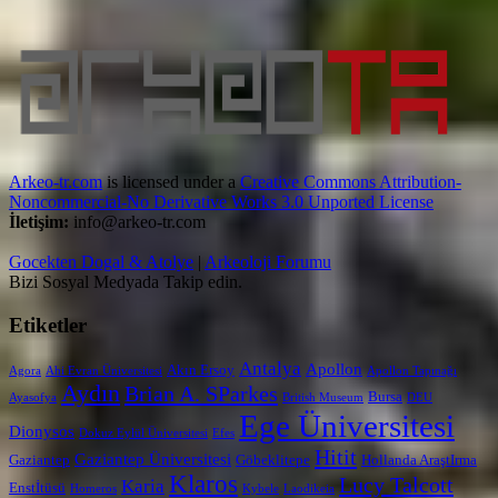
Arkeo-tr.com
is licensed under a
Creative Commons Attribution-
Noncommercial-No Derivative Works 3.0 Unported License
İletişim:
info@arkeo-tr.com
Gocekten Dogal & Atolye
|
Arkeoloji Forumu
Bizi Sosyal Medyada Takip edin.
Etiketler
Antalya
Apollon
Akın Ersoy
Agora
Ahi Evran Üniversitesi
Apollon Tapınağı
Aydın
Brian A. SParkes
Bursa
Ayasofya
British Museum
DEU
Ege Üniversitesi
Dionysos
Dokuz Eylül Üniversitesi
Efes
Hitit
Gaziantep Üniversitesi
Gaziantep
Göbeklitepe
Hollanda AraştIrma
Klaros
Lucy Talcott
Karia
Enstİtüsü
Homeros
Kybele
Laodikeia