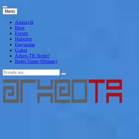
İçeriğe
Menü
atla
Anasayfa
Blog
Forum
Haberler
Duyurular
Galeri
Arkeo-TR Nedir?
Bağış Yapın (Donate)
Arama:
Arkeo-TR
Genç Arkeoloji