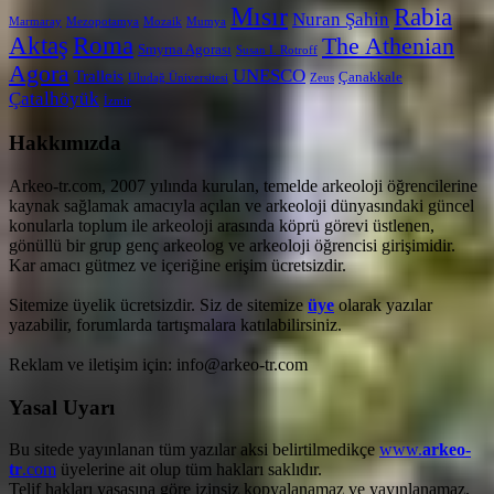
Mısır
Rabia
Nuran Şahin
Marmaray
Mezopotamya
Mozaik
Mumya
Aktaş
Roma
The Athenian
Smyrna Agorası
Susan I. Rotroff
Agora
UNESCO
Tralleis
Çanakkale
Uludağ Üniversitesi
Zeus
Çatalhöyük
İzmir
Hakkımızda
Arkeo-tr.com, 2007 yılında kurulan, temelde arkeoloji öğrencilerine
kaynak sağlamak amacıyla açılan ve arkeoloji dünyasındaki güncel
konularla toplum ile arkeoloji arasında köprü görevi üstlenen,
gönüllü bir grup genç arkeolog ve arkeoloji öğrencisi girişimidir.
Kar amacı gütmez ve içeriğine erişim ücretsizdir.
Sitemize üyelik ücretsizdir. Siz de sitemize
üye
olarak yazılar
yazabilir, forumlarda tartışmalara katılabilirsiniz.
Reklam ve iletişim için: info@arkeo-tr.com
Yasal Uyarı
Bu sitede yayınlanan tüm yazılar aksi belirtilmedikçe
www.
arkeo-
tr
.com
üyelerine ait olup tüm hakları saklıdır.
Telif hakları yasasına göre izinsiz kopyalanamaz ve yayınlanamaz.