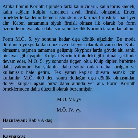
Attika tipinin Korinth tipinden farkı kalın cidarlı, kalın torus kaideli,
kalın sağlam kulplu, tamamen siyah firnisli olmasıdır. Erken
örneklerde kaidenin hemen üstünde ince kırmızı firnisli bir bant yer
alır. Kabın tamamının siyah firnisli olması ilk olarak bu form
üzerinde ortaya çıkar daha sonra bu özellik Korinth tarafından alınır.
Form M.Ö. 5. yy sonuna kadar dışa dönük ağızlıdır. Bu moda
dördüncü yüzyılda daha hızlı ve etkileyici olarak devam eder. Kaba
olmasına rağmen tamamen gelişmiş Skyphos’larda gövde altı sanki
bir ayak gibi yapılır. Kulplar Korinth tipindeki gibi at nalı şeklinde
devam eder, M.Ö. 5. yy sonunda üçgen olur. Kulp dipleri birbirine
daha yakındır. Bu yakınlık daha sonra onları daha kırılgan ve
kullanışsız hale getirir. Tek yararı kapları duvara asmak için
kullanılır. M.Ö. 400 den sonra dudağın dışa dönük olmasından
dolayı kulplar ağzın biraz daha altında yer alır. Form Korinth
örneklerinden daha düzenli olarak bezenmiştir.
M.Ö. VI. yy
M.Ö. IV. yy.
Hazırlayan:
Rabia Aktaş
Kaynakça: