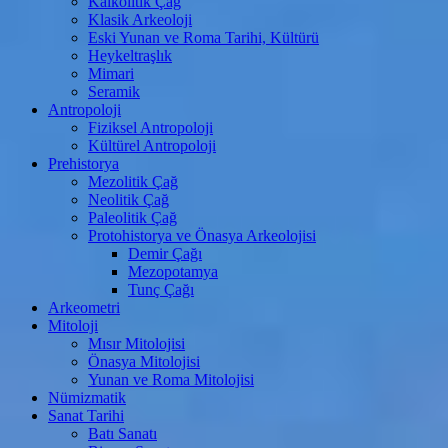
Kalkolitik Çağ
Klasik Arkeoloji
Eski Yunan ve Roma Tarihi, Kültürü
Heykeltraşlık
Mimari
Seramik
Antropoloji
Fiziksel Antropoloji
Kültürel Antropoloji
Prehistorya
Mezolitik Çağ
Neolitik Çağ
Paleolitik Çağ
Protohistorya ve Önasya Arkeolojisi
Demir Çağı
Mezopotamya
Tunç Çağı
Arkeometri
Mitoloji
Mısır Mitolojisi
Önasya Mitolojisi
Yunan ve Roma Mitolojisi
Nümizmatik
Sanat Tarihi
Batı Sanatı