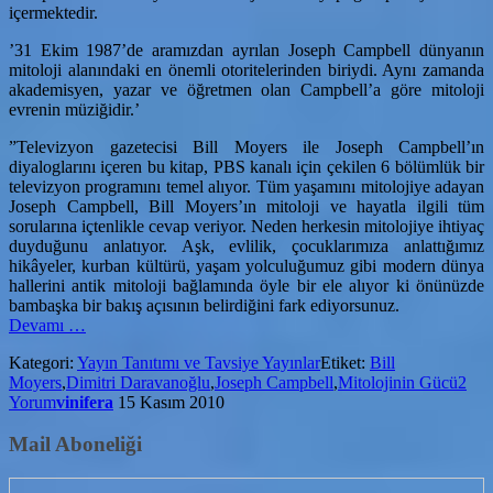
içermektedir.
’31 Ekim 1987’de aramızdan ayrılan Joseph Campbell dünyanın
mitoloji alanındaki en önemli otoritelerinden biriydi. Aynı zamanda
akademisyen, yazar ve öğretmen olan Campbell’a göre mitoloji
evrenin müziğidir.’
”Televizyon gazetecisi Bill Moyers ile Joseph Campbell’ın
diyaloglarını içeren bu kitap, PBS kanalı için çekilen 6 bölümlük bir
televizyon programını temel alıyor. Tüm yaşamını mitolojiye adayan
Joseph Campbell, Bill Moyers’ın mitoloji ve hayatla ilgili tüm
sorularına içtenlikle cevap veriyor. Neden herkesin mitolojiye ihtiyaç
duyduğunu anlatıyor. Aşk, evlilik, çocuklarımıza anlattığımız
hikâyeler, kurban kültürü, yaşam yolculuğumuz gibi modern dünya
hallerini antik mitoloji bağlamında öyle bir ele alıyor ki önünüzde
bambaşka bir bakış açısının belirdiğini fark ediyorsunuz.
hakkındaMitolojinin
Devamı
…
Gücü-
Kategori:
Yayın Tanıtımı ve Tavsiye Yayınlar
Etiket:
Bill
Joseph
Moyers
,
Dimitri Daravanoğlu
,
Joseph Campbell
,
Mitolojinin Gücü
2
Campbell,Bill
Yorum
vinifera
15 Kasım 2010
Moyers
Mail Aboneliği