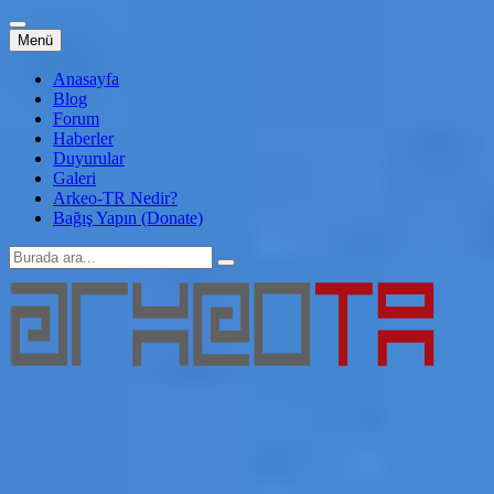
İçeriğe
Menü
atla
Anasayfa
Blog
Forum
Haberler
Duyurular
Galeri
Arkeo-TR Nedir?
Bağış Yapın (Donate)
Arama:
Arkeo-TR
Genç Arkeoloji