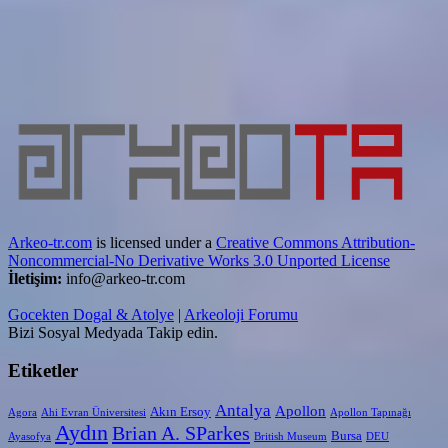
Arkeo-tr.com
is licensed under a
Creative Commons Attribution-
Noncommercial-No Derivative Works 3.0 Unported License
İletişim:
info@arkeo-tr.com
Gocekten Dogal & Atolye
|
Arkeoloji Forumu
Bizi Sosyal Medyada Takip edin.
Etiketler
Antalya
Apollon
Akın Ersoy
Agora
Ahi Evran Üniversitesi
Apollon Tapınağı
Aydın
Brian A. SParkes
Bursa
Ayasofya
British Museum
DEU