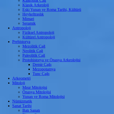
Kalkolitik Çağ
Klasik Arkeoloji
Eski Yunan ve Roma Tarihi, Kültürü
Heykeltraşlık
Mimari
Seramik
Antropoloji
Fiziksel Antropoloji
Kültürel Antropoloji
Prehistorya
Mezolitik Çağ
Neolitik Çağ
Paleolitik Çağ
Protohistorya ve Önasya Arkeolojisi
Demir Çağı
Mezopotamya
Tunç Çağı
Arkeometri
Mitoloji
Mısır Mitolojisi
Önasya Mitolojisi
Yunan ve Roma Mitolojisi
Nümizmatik
Sanat Tarihi
Batı Sanatı