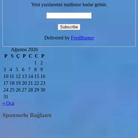
Yeni yazılarımız mailinize kadar gelsin.
Delivered by
FeedBurner
Ağustos 2026
P
S
Ç
P
C
C
P
1
2
3
4
5
6
7
8
9
10
11
12
13
14
15
16
17
18
19
20
21
22
23
24
25
26
27
28
29
30
31
« Oca
Sponsorlu Bağlantı