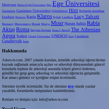
Ege Üniversitesi
Dionysos
Dokuz Eylül Üniversitesi
Efes
Hitit
Gaziantep Üniversitesi
Gaziantep
Göbeklitepe
Hollanda AraştIrma
Klaros
Lucy Talcott
Karia
Enstİtüsü
Homeros
Kybele
Laodikeia
Mısır
Rabia
Nuran Şahin
Marmaray
Mezopotamya
Mozaik
Mumya
Aktaş
Roma
The Athenian
Smyrna Agorası
Susan I. Rotroff
Agora
UNESCO
Tralleis
Çanakkale
Uludağ Üniversitesi
Zeus
Çatalhöyük
İzmir
Hakkımızda
Arkeo-tr.com, 2007 yılında kurulan, temelde arkeoloji öğrencilerine
kaynak sağlamak amacıyla açılan ve arkeoloji dünyasındaki güncel
konularla toplum ile arkeoloji arasında köprü görevi üstlenen,
gönüllü bir grup genç arkeolog ve arkeoloji öğrencisi girişimidir.
Kar amacı gütmez ve içeriğine erişim ücretsizdir.
Sitemize üyelik ücretsizdir. Siz de sitemize
üye
olarak yazılar
yazabilir, forumlarda tartışmalara katılabilirsiniz.
Reklam ve iletişim için: info@arkeo-tr.com
Yasal Uyarı