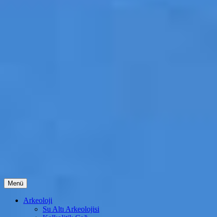
İçeriğe
Menü
atla
Arkeoloji
Su Altı Arkeolojisi