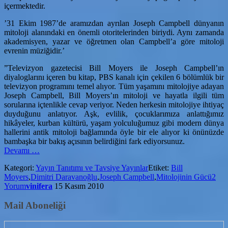
içermektedir.
’31 Ekim 1987’de aramızdan ayrılan Joseph Campbell dünyanın
mitoloji alanındaki en önemli otoritelerinden biriydi. Aynı zamanda
akademisyen, yazar ve öğretmen olan Campbell’a göre mitoloji
evrenin müziğidir.’
”Televizyon gazetecisi Bill Moyers ile Joseph Campbell’ın
diyaloglarını içeren bu kitap, PBS kanalı için çekilen 6 bölümlük bir
televizyon programını temel alıyor. Tüm yaşamını mitolojiye adayan
Joseph Campbell, Bill Moyers’ın mitoloji ve hayatla ilgili tüm
sorularına içtenlikle cevap veriyor. Neden herkesin mitolojiye ihtiyaç
duyduğunu anlatıyor. Aşk, evlilik, çocuklarımıza anlattığımız
hikâyeler, kurban kültürü, yaşam yolculuğumuz gibi modern dünya
hallerini antik mitoloji bağlamında öyle bir ele alıyor ki önünüzde
bambaşka bir bakış açısının belirdiğini fark ediyorsunuz.
hakkındaMitolojinin
Devamı
…
Gücü-
Kategori:
Yayın Tanıtımı ve Tavsiye Yayınlar
Etiket:
Bill
Joseph
Moyers
,
Dimitri Daravanoğlu
,
Joseph Campbell
,
Mitolojinin Gücü
2
Campbell,Bill
Yorum
vinifera
15 Kasım 2010
Moyers
Mail Aboneliği