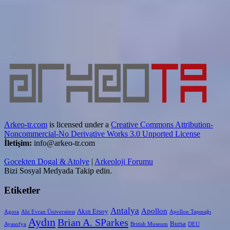
Arkeo-tr.com
is licensed under a
Creative Commons Attribution-
Noncommercial-No Derivative Works 3.0 Unported License
İletişim:
info@arkeo-tr.com
Gocekten Dogal & Atolye
|
Arkeoloji Forumu
Bizi Sosyal Medyada Takip edin.
Etiketler
Antalya
Apollon
Akın Ersoy
Agora
Ahi Evran Üniversitesi
Apollon Tapınağı
Aydın
Brian A. SParkes
Bursa
Ayasofya
British Museum
DEU