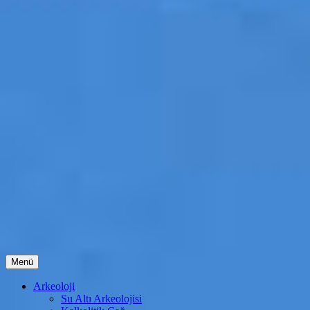
İçeriğe
Menü
atla
Arkeoloji
Su Altı Arkeolojisi