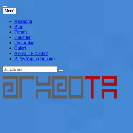
İçeriğe
Menü
atla
Anasayfa
Blog
Forum
Haberler
Duyurular
Galeri
Arkeo-TR Nedir?
Bağış Yapın (Donate)
Arama:
Arkeo-TR
Genç Arkeoloji