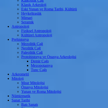
Kalkolitik Çağ
Klasik Arkeoloji
Eski Yunan ve Roma Tarihi, Kültürü
Heykeltraşlık
Mimari
Seramik
Antropoloji
Fiziksel Antropoloji
Kültürel Antropoloji
Prehistorya
Mezolitik Çağ
Neolitik Çağ
Paleolitik Çağ
Protohistorya ve Önasya Arkeolojisi
Demir Çağı
Mezopotamya
Tunç Çağı
Arkeometri
Mitoloji
Mısır Mitolojisi
Önasya Mitolojisi
Yunan ve Roma Mitolojisi
Nümizmatik
Sanat Tarihi
Batı Sanatı