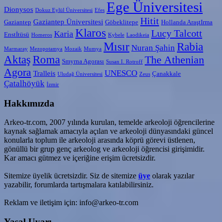
Ege Üniversitesi
Dionysos
Dokuz Eylül Üniversitesi
Efes
Hitit
Gaziantep Üniversitesi
Gaziantep
Göbeklitepe
Hollanda AraştIrma
Klaros
Lucy Talcott
Karia
Enstİtüsü
Homeros
Kybele
Laodikeia
Mısır
Rabia
Nuran Şahin
Marmaray
Mezopotamya
Mozaik
Mumya
Aktaş
Roma
The Athenian
Smyrna Agorası
Susan I. Rotroff
Agora
UNESCO
Tralleis
Çanakkale
Uludağ Üniversitesi
Zeus
Çatalhöyük
İzmir
Hakkımızda
Arkeo-tr.com, 2007 yılında kurulan, temelde arkeoloji öğrencilerine
kaynak sağlamak amacıyla açılan ve arkeoloji dünyasındaki güncel
konularla toplum ile arkeoloji arasında köprü görevi üstlenen,
gönüllü bir grup genç arkeolog ve arkeoloji öğrencisi girişimidir.
Kar amacı gütmez ve içeriğine erişim ücretsizdir.
Sitemize üyelik ücretsizdir. Siz de sitemize
üye
olarak yazılar
yazabilir, forumlarda tartışmalara katılabilirsiniz.
Reklam ve iletişim için: info@arkeo-tr.com
Yasal Uyarı