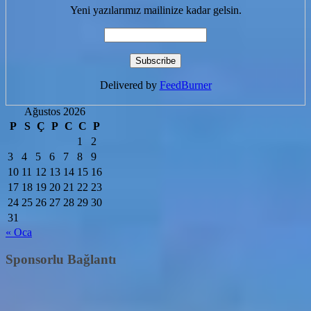
Yeni yazılarımız mailinize kadar gelsin.
Delivered by
FeedBurner
Ağustos 2026
P
S
Ç
P
C
C
P
1
2
3
4
5
6
7
8
9
10
11
12
13
14
15
16
17
18
19
20
21
22
23
24
25
26
27
28
29
30
31
« Oca
Sponsorlu Bağlantı