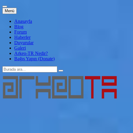
İçeriğe
Menü
atla
Anasayfa
Blog
Forum
Haberler
Duyurular
Galeri
Arkeo-TR Nedir?
Bağış Yapın (Donate)
Arama:
Arkeo-TR
Genç Arkeoloji