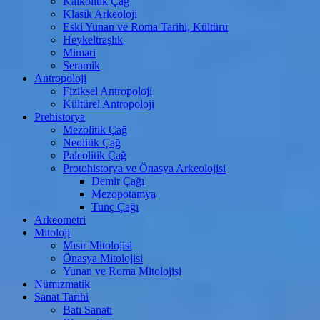
Kalkolitik Çağ
Klasik Arkeoloji
Eski Yunan ve Roma Tarihi, Kültürü
Heykeltraşlık
Mimari
Seramik
Antropoloji
Fiziksel Antropoloji
Kültürel Antropoloji
Prehistorya
Mezolitik Çağ
Neolitik Çağ
Paleolitik Çağ
Protohistorya ve Önasya Arkeolojisi
Demir Çağı
Mezopotamya
Tunç Çağı
Arkeometri
Mitoloji
Mısır Mitolojisi
Önasya Mitolojisi
Yunan ve Roma Mitolojisi
Nümizmatik
Sanat Tarihi
Batı Sanatı