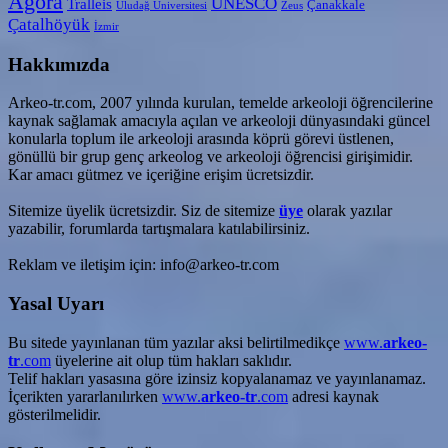
Agora
UNESCO
Tralleis
Çanakkale
Uludağ Üniversitesi
Zeus
Çatalhöyük
İzmir
Hakkımızda
Arkeo-tr.com, 2007 yılında kurulan, temelde arkeoloji öğrencilerine
kaynak sağlamak amacıyla açılan ve arkeoloji dünyasındaki güncel
konularla toplum ile arkeoloji arasında köprü görevi üstlenen,
gönüllü bir grup genç arkeolog ve arkeoloji öğrencisi girişimidir.
Kar amacı gütmez ve içeriğine erişim ücretsizdir.
Sitemize üyelik ücretsizdir. Siz de sitemize
üye
olarak yazılar
yazabilir, forumlarda tartışmalara katılabilirsiniz.
Reklam ve iletişim için: info@arkeo-tr.com
Yasal Uyarı
Bu sitede yayınlanan tüm yazılar aksi belirtilmedikçe
www.
arkeo-
tr
.com
üyelerine ait olup tüm hakları saklıdır.
Telif hakları yasasına göre izinsiz kopyalanamaz ve yayınlanamaz.
İçerikten yararlanılırken
www.
arkeo-tr
.com
adresi kaynak
gösterilmelidir.