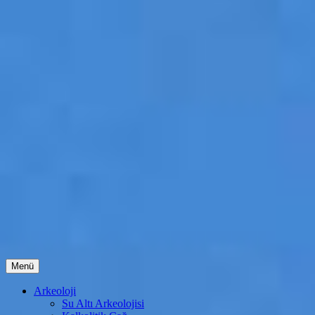
İçeriğe
Menü
atla
Arkeoloji
Su Altı Arkeolojisi