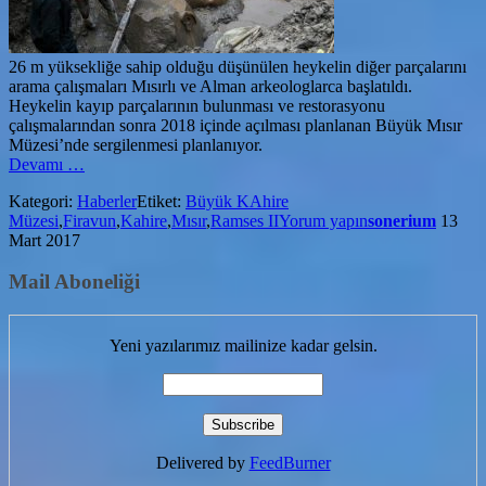
26 m yüksekliğe sahip olduğu düşünülen heykelin diğer parçalarını
arama çalışmaları Mısırlı ve Alman arkeologlarca başlatıldı.
Heykelin kayıp parçalarının bulunması ve restorasyonu
çalışmalarından sonra 2018 içinde açılması planlanan Büyük Mısır
Müzesi’nde sergilenmesi planlanıyor.
hakkındaKahire’de
Devamı
…
Büyük
Kategori:
Haberler
Etiket:
Büyük KAhire
Bir
Müzesi
,
Firavun
,
Kahire
,
Mısır
,
Ramses II
Yorum yapın
sonerium
13
Firavun
Mart 2017
Heykeli
Bulundu
Mail Aboneliği
Yeni yazılarımız mailinize kadar gelsin.
Delivered by
FeedBurner