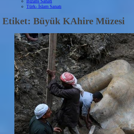
Bizans Sanatı
Türk- İslam Sanatı
Etiket:
Büyük KAhire Müzesi