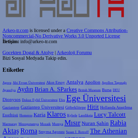
Arkeo-tr.com
is licensed under a
Creative Commons Attribution-
Noncommercial-No Derivative Works 3.0 Unported License
İletişim:
info@arkeo-tr.com
Gocekten Dogal & Atolye
|
Arkeoloji Forumu
Bizi Sosyal Medyada Takip edin.
Etiketler
Antalya
Apollon
Akın Ersoy
Agora
Ahi Evran Üniversitesi
Apollon Tapınağı
Aydın
Brian A. SParkes
Bursa
Ayasofya
British Museum
DEU
Ege Üniversitesi
Dionysos
Dokuz Eylül Üniversitesi
Efes
Hitit
Gaziantep Üniversitesi
Gaziantep
Göbeklitepe
Hollanda AraştIrma
Klaros
Lucy Talcott
Karia
Enstİtüsü
Homeros
Kybele
Laodikeia
Mısır
Rabia
Nuran Şahin
Marmaray
Mezopotamya
Mozaik
Mumya
Aktaş
Roma
The Athenian
Smyrna Agorası
Susan I. Rotroff