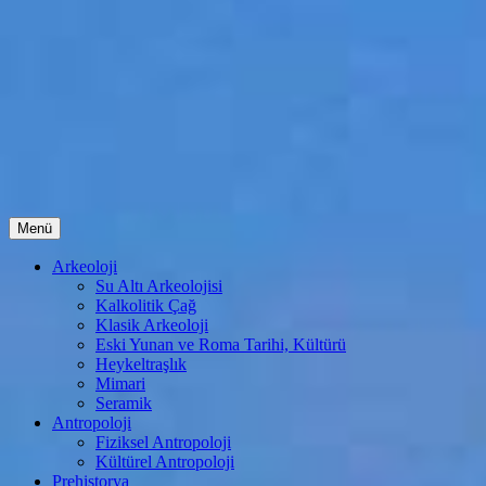
İçeriğe
Menü
atla
Arkeoloji
Su Altı Arkeolojisi
Kalkolitik Çağ
Klasik Arkeoloji
Eski Yunan ve Roma Tarihi, Kültürü
Heykeltraşlık
Mimari
Seramik
Antropoloji
Fiziksel Antropoloji
Kültürel Antropoloji
Prehistorya