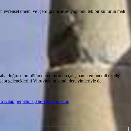
ın evrensel önemi ve içerdiği düşünsel yapı onu tek bir kültürün malı
 daha doğrusu on bölümden oluşan bu çalışmanın en önemli özelliği
yapı geleneklerini Vitruvius’un kendi deneyimleriyle de
n Kitap
,
perpetuita
,
The Ten Books on