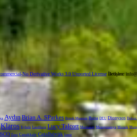
ommercial-No Derivative Works 3.0 Unported License
İletişim:
info@
Aydın
Brian A. SParkes
Dionysos
Bursa
ya
British Museum
DEU
Dokuz 
Klaros
Lucy Talcott
Kybele
Laodikeia
Marmaray
Mezopotamya
Mozaik
Mum
SCO
Çatalhöyük
Çanakkale
Zeus
İzmir