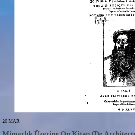
20
MAR
Mimarlık Üzerine On Kitap (De Architect