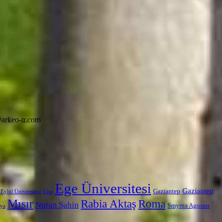
arkeo-tr.com
Ege Üniversitesi
Gaziantep
Gaziantep
Eylül Üniversitesi
Efes
Mısır
Rabia Aktaş
Roma
Nuran Şahin
Smyrna Agorası
ya