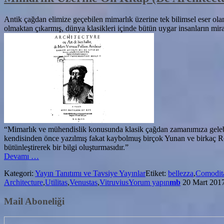
Antik çağdan elimize geçebilen mimarlık üzerine tek bilimsel eser olan
olmaktan çıkarmış, dünya klasikleri içinde bütün uygar insanların mira
“Mimarlık ve mühendislik konusunda klasik çağdan zamanımıza gelebil
kendisinden önce yazılmış fakat kaybolmuş birçok Yunan ve birkaç Rom
bütünleştirerek bir bilgi oluşturmasıdır.”
hakkındaMimarlık
Devamı
…
Üzerine
Kategori:
Yayın Tanıtımı ve Tavsiye Yayınlar
Etiket:
bellezza
,
Comodit
On
Architecture
,
Utilitas
,
Venustas
,
Vitruvius
Yorum yapın
mb
20 Mart 201
Kitap
(De
Mail Aboneliği
Architectura)