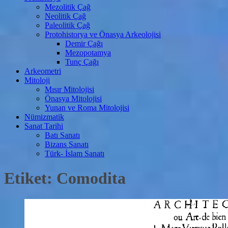
Mezolitik Çağ
Neolitik Çağ
Paleolitik Çağ
Protohistorya ve Önasya Arkeolojisi
Demir Çağı
Mezopotamya
Tunç Çağı
Arkeometri
Mitoloji
Mısır Mitolojisi
Önasya Mitolojisi
Yunan ve Roma Mitolojisi
Nümizmatik
Sanat Tarihi
Batı Sanatı
Bizans Sanatı
Türk- İslam Sanatı
Etiket:
Comodita