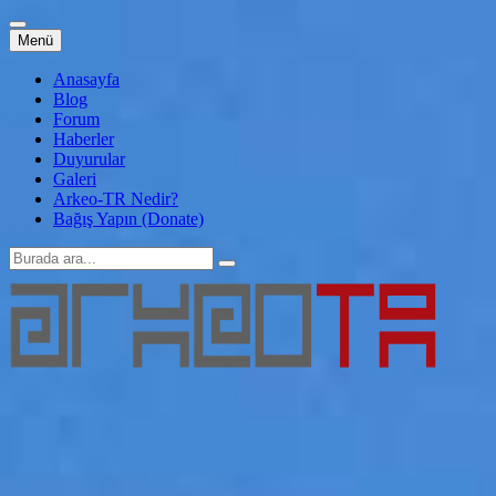
İçeriğe
Menü
atla
Anasayfa
Blog
Forum
Haberler
Duyurular
Galeri
Arkeo-TR Nedir?
Bağış Yapın (Donate)
Arama:
Arkeo-TR
Genç Arkeoloji