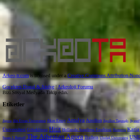
Arkeo-tr.com
is licensed under a
Creative Commons Attribution-Nonc
Gocekten Dogal & Atolye
|
Arkeoloji Forumu
Bizi Sosyal Medyada Takip edin.
Etiketler
Antalya
Apollon
Akın Ersoy
Agora
Ahi Evran Üniversitesi
Apollon Tapınağı
Ayasof
Hitit
Karia
Üniversitesi
Göbeklitepe
Hollanda AraştIrma Enstİtüsü
Homeros
The Athenian Agora
UNE
Tralleis
Susan I. Rotroff
Uludağ Üniversitesi