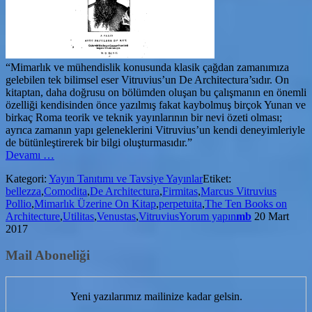
“Mimarlık ve mühendislik konusunda klasik çağdan zamanımıza
gelebilen tek bilimsel eser Vitruvius’un De Architectura’sıdır. On
kitaptan, daha doğrusu on bölümden oluşan bu çalışmanın en önemli
özelliği kendisinden önce yazılmış fakat kaybolmuş birçok Yunan ve
birkaç Roma teorik ve teknik yayınlarının bir nevi özeti olması;
ayrıca zamanın yapı geleneklerini Vitruvius’un kendi deneyimleriyle
de bütünleştirerek bir bilgi oluşturmasıdır.”
hakkındaMimarlık
Devamı
…
Üzerine
Kategori:
Yayın Tanıtımı ve Tavsiye Yayınlar
Etiket:
On
bellezza
,
Comodita
,
De Architectura
,
Firmitas
,
Marcus Vitruvius
Kitap
Pollio
,
Mimarlık Üzerine On Kitap
,
perpetuita
,
The Ten Books on
(De
Architecture
,
Utilitas
,
Venustas
,
Vitruvius
Yorum yapın
mb
20 Mart
Architectura)
2017
Mail Aboneliği
Yeni yazılarımız mailinize kadar gelsin.