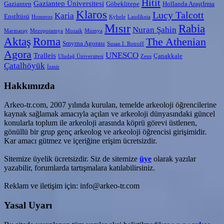
Hitit
Gaziantep Üniversitesi
Gaziantep
Göbeklitepe
Hollanda AraştIrma
Klaros
Lucy Talcott
Karia
Enstİtüsü
Homeros
Kybele
Laodikeia
Mısır
Rabia
Nuran Şahin
Marmaray
Mezopotamya
Mozaik
Mumya
Aktaş
Roma
The Athenian
Smyrna Agorası
Susan I. Rotroff
Agora
UNESCO
Tralleis
Çanakkale
Uludağ Üniversitesi
Zeus
Çatalhöyük
İzmir
Hakkımızda
Arkeo-tr.com, 2007 yılında kurulan, temelde arkeoloji öğrencilerine
kaynak sağlamak amacıyla açılan ve arkeoloji dünyasındaki güncel
konularla toplum ile arkeoloji arasında köprü görevi üstlenen,
gönüllü bir grup genç arkeolog ve arkeoloji öğrencisi girişimidir.
Kar amacı gütmez ve içeriğine erişim ücretsizdir.
Sitemize üyelik ücretsizdir. Siz de sitemize
üye
olarak yazılar
yazabilir, forumlarda tartışmalara katılabilirsiniz.
Reklam ve iletişim için: info@arkeo-tr.com
Yasal Uyarı