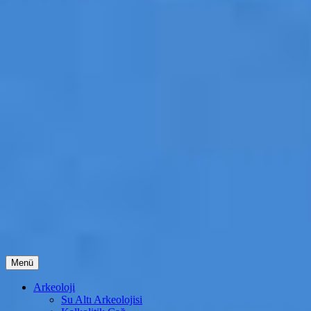
İçeriğe
Menü
atla
Arkeoloji
Su Altı Arkeolojisi