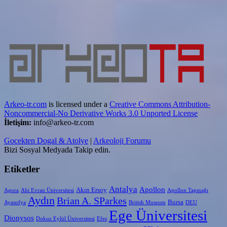
Arkeo-tr.com
is licensed under a
Creative Commons Attribution-
Noncommercial-No Derivative Works 3.0 Unported License
İletişim:
info@arkeo-tr.com
Gocekten Dogal & Atolye
|
Arkeoloji Forumu
Bizi Sosyal Medyada Takip edin.
Etiketler
Antalya
Apollon
Akın Ersoy
Agora
Ahi Evran Üniversitesi
Apollon Tapınağı
Aydın
Brian A. SParkes
Bursa
Ayasofya
British Museum
DEU
Ege Üniversitesi
Dionysos
Dokuz Eylül Üniversitesi
Efes