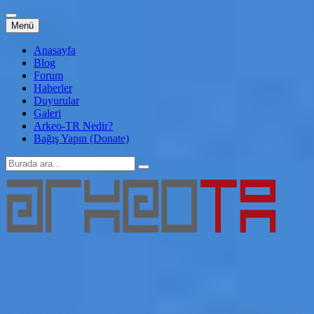
İçeriğe
Menü
atla
Anasayfa
Blog
Forum
Haberler
Duyurular
Galeri
Arkeo-TR Nedir?
Bağış Yapın (Donate)
Arama:
Arkeo-TR
Genç Arkeoloji