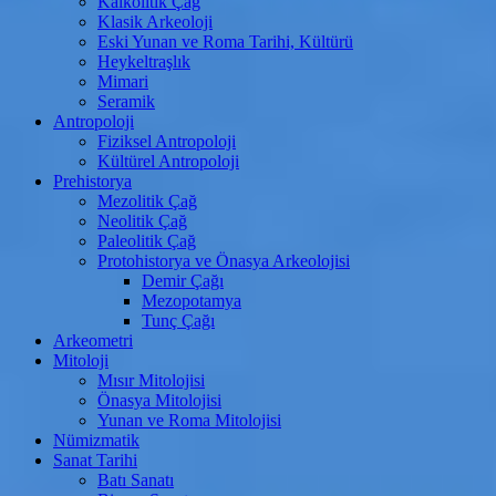
Kalkolitik Çağ
Klasik Arkeoloji
Eski Yunan ve Roma Tarihi, Kültürü
Heykeltraşlık
Mimari
Seramik
Antropoloji
Fiziksel Antropoloji
Kültürel Antropoloji
Prehistorya
Mezolitik Çağ
Neolitik Çağ
Paleolitik Çağ
Protohistorya ve Önasya Arkeolojisi
Demir Çağı
Mezopotamya
Tunç Çağı
Arkeometri
Mitoloji
Mısır Mitolojisi
Önasya Mitolojisi
Yunan ve Roma Mitolojisi
Nümizmatik
Sanat Tarihi
Batı Sanatı