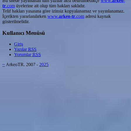
Bu sitede yayınlanan tüm yazılar aksi belirtilmedikçe
www.
arkeo-
tr
.com
üyelerine ait olup tüm hakları saklıdır.
Telif hakları yasasına göre izinsiz kopyalanamaz ve yayınlanamaz.
İçerikten yararlanılırken
www.
arkeo-tr
.com
adresi kaynak
gösterilmelidir.
Kullanıcı Menüsü
Giriş
Yazılar
RSS
Yorumlar
RSS
~
ArkeoTR. 2007 -
2025