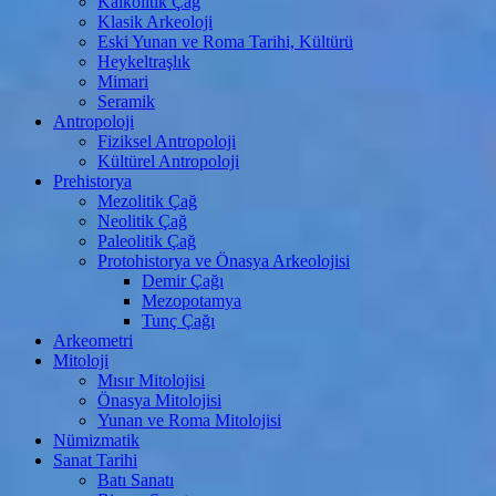
Kalkolitik Çağ
Klasik Arkeoloji
Eski Yunan ve Roma Tarihi, Kültürü
Heykeltraşlık
Mimari
Seramik
Antropoloji
Fiziksel Antropoloji
Kültürel Antropoloji
Prehistorya
Mezolitik Çağ
Neolitik Çağ
Paleolitik Çağ
Protohistorya ve Önasya Arkeolojisi
Demir Çağı
Mezopotamya
Tunç Çağı
Arkeometri
Mitoloji
Mısır Mitolojisi
Önasya Mitolojisi
Yunan ve Roma Mitolojisi
Nümizmatik
Sanat Tarihi
Batı Sanatı