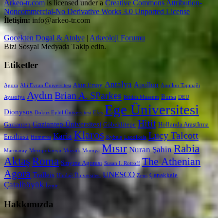
Arkeo-tr.com
is licensed under a
Creative Commons Attribution-
Noncommercial-No Derivative Works 3.0 Unported License
İletişim:
info@arkeo-tr.com
Gocekten Dogal & Atolye
|
Arkeoloji Forumu
Bizi Sosyal Medyada Takip edin.
Etiketler
Antalya
Apollon
Akın Ersoy
Agora
Ahi Evran Üniversitesi
Apollon Tapınağı
Aydın
Brian A. SParkes
Bursa
Ayasofya
British Museum
DEU
Ege Üniversitesi
Dionysos
Dokuz Eylül Üniversitesi
Efes
Hitit
Gaziantep Üniversitesi
Gaziantep
Göbeklitepe
Hollanda AraştIrma
Klaros
Lucy Talcott
Karia
Enstİtüsü
Homeros
Kybele
Laodikeia
Mısır
Rabia
Nuran Şahin
Marmaray
Mezopotamya
Mozaik
Mumya
Aktaş
Roma
The Athenian
Smyrna Agorası
Susan I. Rotroff
Agora
UNESCO
Tralleis
Çanakkale
Uludağ Üniversitesi
Zeus
Çatalhöyük
İzmir
Hakkımızda