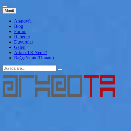
İçeriğe
Menü
atla
Anasayfa
Blog
Forum
Haberler
Duyurular
Galeri
Arkeo-TR Nedir?
Bağış Yapın (Donate)
Arama:
Arkeo-TR
Genç Arkeoloji