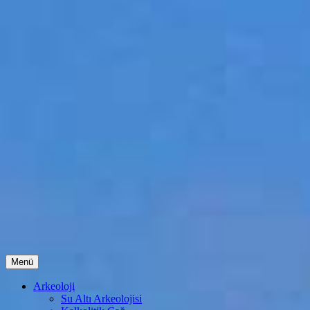
İçeriğe
Menü
atla
Arkeoloji
Su Altı Arkeolojisi