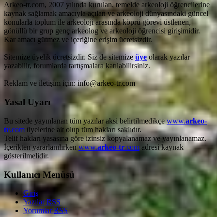
Arkeo-tr.com, 2007 yılında kurulan, temelde arkeoloji öğrencilerine
kaynak sağlamak amacıyla açılan ve arkeoloji dünyasındaki güncel
konularla toplum ile arkeoloji arasında köprü görevi üstlenen,
gönüllü bir grup genç arkeolog ve arkeoloji öğrencisi girişimidir.
Kar amacı gütmez ve içeriğine erişim ücretsizdir.
Sitemize üyelik ücretsizdir. Siz de sitemize
üye
olarak yazılar
yazabilir, forumlarda tartışmalara katılabilirsiniz.
Reklam ve iletişim için: info@arkeo-tr.com
Yasal Uyarı
Bu sitede yayınlanan tüm yazılar aksi belirtilmedikçe
www.
arkeo-
tr
.com
üyelerine ait olup tüm hakları saklıdır.
Telif hakları yasasına göre izinsiz kopyalanamaz ve yayınlanamaz.
İçerikten yararlanılırken
www.
arkeo-tr
.com
adresi kaynak
gösterilmelidir.
Kullanıcı Menüsü
Giriş
Yazılar
RSS
Yorumlar
RSS