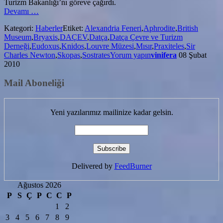
Turizm Bakanlığı’nı göreve çağırdı.
hakkındaKnidos
Devamı
…
Antik
Kategori:
Haberler
Etiket:
Alexandria Feneri
,
Aphrodite
,
British
Kenti
Museum
,
Bryaxis
,
DAÇEV
,
Datça
,
Datça Çevre ve Turizm
Sahipsiz
Derneği
,
Eudoxus
,
Knidos
,
Louvre Müzesi
,
Mısır
,
Praxiteles
,
Sir
Kaldı
Charles Newton
,
Skopas
,
Sostrates
Yorum yapın
vinifera
08 Şubat
2010
Mail Aboneliği
Yeni yazılarımız mailinize kadar gelsin.
Delivered by
FeedBurner
Ağustos 2026
P
S
Ç
P
C
C
P
1
2
3
4
5
6
7
8
9