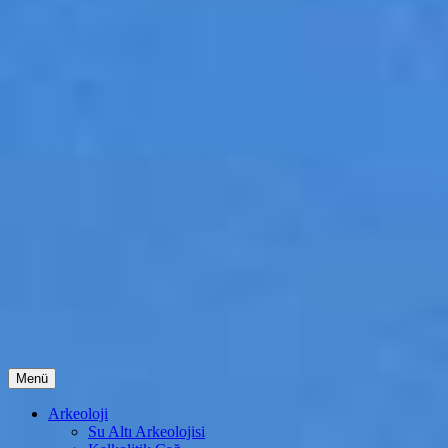
İçeriğe
Menü
atla
Arkeoloji
Su Altı Arkeolojisi