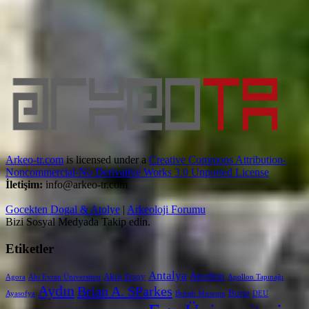
Arkeo-tr.com
is licensed under a
Creative Commons Attribution-
Noncommercial-No Derivative Works 3.0 Unported License
İletişim:
info@arkeo-tr.com
Gocekten Dogal & Atolye
|
Arkeoloji Forumu
Bizi Sosyal Medyada Takip edin.
Etiketler
Antalya
Apollon
Akın Ersoy
Agora
Ahi Evran Üniversitesi
Apollon Tapınağı
Aydın
Brian A. SParkes
Bursa
Ayasofya
British Museum
DEU