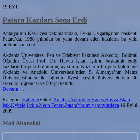
19
EYL
Patara Kazıları Sona Erdi
Antalya’nın Kaş ilçesi yakınlarındaki, Lykia Uygarlığı’nın başkenti
Patara’da, 1988 yılından bu yana devam eden kazıların bu yılki
bölümü sona erdi.
Akdeniz Üniversitesi Fen ve Edebiyat Fakültesi Arkeoloji Bölümü
Öğretim Üyesi Prof. Dr. Havva İşkan Işık’ın başkanlık ettiği
kazıların bu yılki bölümü üç ay sürdü. Kazıların bu yılki bölümüne
Akdeniz ve Anadolu Üniversitesi’nden 5, Almanya’nın Mainz
Üniversitesi’nden iki öğretim üyesi, çeşitli üniversitelerden 30
arkeoloji öğrencisi ve 50 işçi katıldı.
hakkındaPatara
Devamı
…
Kazıları
Kategori:
Haberler
Etiket:
Antalya
,
Aphrodite
,
Hades
,
Havva İşkan
Sona
Işık
,
Kybele
,
Lykia
,
Neon Feneri
,
Patara
Yorum yapın
vinifera
19 Eylül
Erdi
2009
Mail Aboneliği