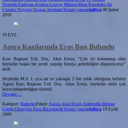
Derneği
,
Eudoxus
,
Knidos
,
Louvre Müzesi
,
Mısır
,
Praxiteles
,
Sir
Kaldı
Charles Newton
,
Skopas
,
Sostrates
Yorum yapın
vinifera
08 Şubat
2010
19
EYL
Agora Kazılarında Eros Başı Bulundu
Kazı Başkanı Yrd. Doç. Akın Ersoy, “Çok iyi korunmuş olan
heykelin başka bir yerde yapılıp buraya getirildiğini düşünüyoruz”
dedi.
Heykelin M.S. I. yy.a ait ve yaklaşık 2 bin yıllık olduğunu belirten
Agora Kazı Başkanı Yrd. Doç. Akın Ersoy, heykelin ekibi çok
heyecanlandırdığını söyledi.
hakkındaAgora
Devamı
…
Kazılarında
Kategori:
Haberler
Etiket:
Agora
,
Akın Ersoy
,
Aphrodite
,
Binnur
Eros
Gürler
,
Dionysos
,
Eros
,
İkiçeşmelik
Yorum yapın
vinifera
19 Eylül
Başı
2009
Bulundu