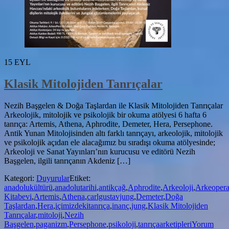
15
EYL
Klasik Mitolojiden Tanrıçalar
Nezih Başgelen & Doğa Taşlardan ile Klasik Mitolojiden Tanrıçalar
Arkeolojik, mitolojik ve psikolojik bir okuma atölyesi 6 hafta 6
tanrıça: Artemis, Athena, Aphrodite, Demeter, Hera, Persephone.
Antik Yunan Mitolojisinden altı farklı tanrıçayı, arkeolojik, mitolojik
ve psikolojik açıdan ele alacağımız bu sıradışı okuma atölyesinde;
Arkeoloji ve Sanat Yayınları’nın kurucusu ve editörü Nezih
Başgelen, ilgili tanrıçanın Akdeniz […]
Kategori:
Duyurular
Etiket:
anadolukültürü
,
anadolutarihi
,
antikçağ
,
Aphrodite
,
Arkeoloji
,
Arkeoper
Kitabevi
,
Artemis
,
Athena
,
carlgustavjung
,
Demeter
,
Doğa
Taşlardan
,
Hera
,
içimizdekitanrıça
,
inanç
,
jung
,
Klasik Mitolojiden
Tanrıçalar
,
mitoloji
,
Nezih
Başgelen
,
paganizm
,
Persephone
,
psikoloji
,
tanrıçaarketipleri
Yorum