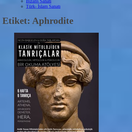
Bizans Sanatı
Türk- İslam Sanatı
Etiket:
Aphrodite