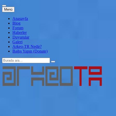
İçeriğe
Menü
atla
Anasayfa
Blog
Forum
Haberler
Duyurular
Galeri
Arkeo-TR Nedir?
Bağış Yapın (Donate)
Arama:
Arkeo-TR
Genç Arkeoloji