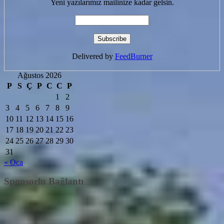
Yeni yazılarımız mailinize kadar gelsin.
Delivered by
FeedBurner
Ağustos 2026
P
S
Ç
P
C
C
P
1
2
3
4
5
6
7
8
9
10
11
12
13
14
15
16
17
18
19
20
21
22
23
24
25
26
27
28
29
30
31
« Oca
Sponsorlu Bağlantı