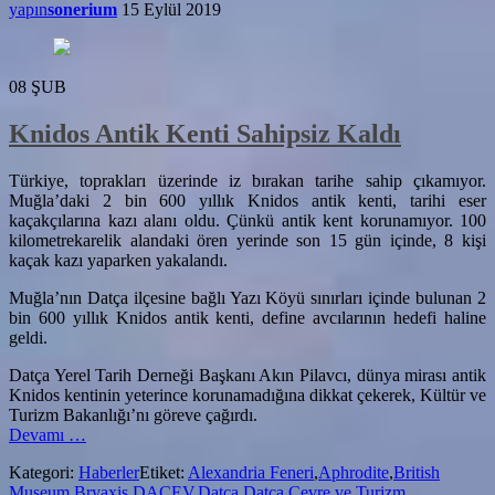
yapın
sonerium
15 Eylül 2019
08
ŞUB
Knidos Antik Kenti Sahipsiz Kaldı
Türkiye, toprakları üzerinde iz bırakan tarihe sahip çıkamıyor.
Muğla’daki 2 bin 600 yıllık Knidos antik kenti, tarihi eser
kaçakçılarına kazı alanı oldu. Çünkü antik kent korunamıyor. 100
kilometrekarelik alandaki ören yerinde son 15 gün içinde, 8 kişi
kaçak kazı yaparken yakalandı.
Muğla’nın Datça ilçesine bağlı Yazı Köyü sınırları içinde bulunan 2
bin 600 yıllık Knidos antik kenti, define avcılarının hedefi haline
geldi.
Datça Yerel Tarih Derneği Başkanı Akın Pilavcı, dünya mirası antik
Knidos kentinin yeterince korunamadığına dikkat çekerek, Kültür ve
Turizm Bakanlığı’nı göreve çağırdı.
hakkındaKnidos
Devamı
…
Antik
Kategori:
Haberler
Etiket:
Alexandria Feneri
,
Aphrodite
,
British
Kenti
Museum
,
Bryaxis
,
DAÇEV
,
Datça
,
Datça Çevre ve Turizm
Sahipsiz