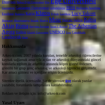
Ege Üniversitesi
Dionysos
Dokuz Eylül Üniversitesi
Efes
Hitit
Gaziantep Üniversitesi
Gaziantep
Göbeklitepe
Hollanda AraştIrma
Klaros
Lucy Talcott
Karia
Enstİtüsü
Homeros
Kybele
Laodikeia
Mısır
Rabia
Nuran Şahin
Marmaray
Mezopotamya
Mozaik
Mumya
Aktaş
Roma
The Athenian
Smyrna Agorası
Susan I. Rotroff
Agora
UNESCO
Tralleis
Çanakkale
Uludağ Üniversitesi
Zeus
Çatalhöyük
İzmir
Hakkımızda
Arkeo-tr.com, 2007 yılında kurulan, temelde arkeoloji öğrencilerine
kaynak sağlamak amacıyla açılan ve arkeoloji dünyasındaki güncel
konularla toplum ile arkeoloji arasında köprü görevi üstlenen,
gönüllü bir grup genç arkeolog ve arkeoloji öğrencisi girişimidir.
Kar amacı gütmez ve içeriğine erişim ücretsizdir.
Sitemize üyelik ücretsizdir. Siz de sitemize
üye
olarak yazılar
yazabilir, forumlarda tartışmalara katılabilirsiniz.
Reklam ve iletişim için: info@arkeo-tr.com
Yasal Uyarı