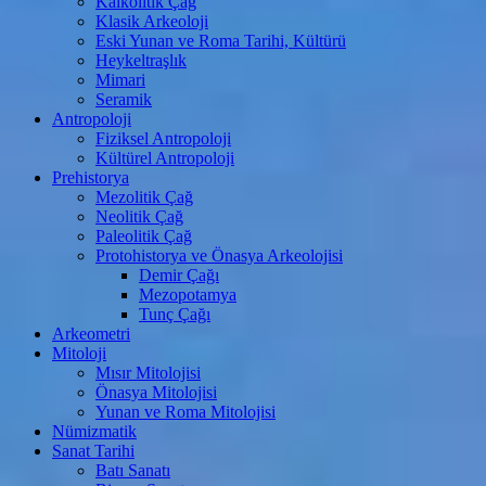
Kalkolitik Çağ
Klasik Arkeoloji
Eski Yunan ve Roma Tarihi, Kültürü
Heykeltraşlık
Mimari
Seramik
Antropoloji
Fiziksel Antropoloji
Kültürel Antropoloji
Prehistorya
Mezolitik Çağ
Neolitik Çağ
Paleolitik Çağ
Protohistorya ve Önasya Arkeolojisi
Demir Çağı
Mezopotamya
Tunç Çağı
Arkeometri
Mitoloji
Mısır Mitolojisi
Önasya Mitolojisi
Yunan ve Roma Mitolojisi
Nümizmatik
Sanat Tarihi
Batı Sanatı