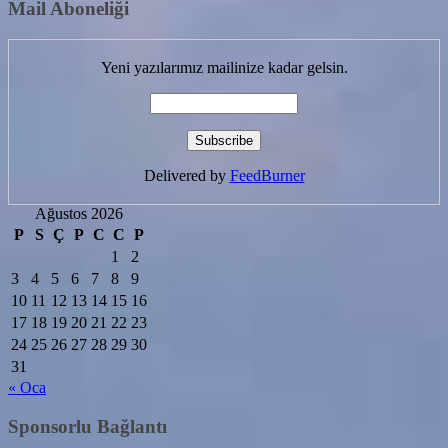
Mail Aboneliği
Yeni yazılarımız mailinize kadar gelsin.
Delivered by
FeedBurner
Ağustos 2026
P
S
Ç
P
C
C
P
1
2
3
4
5
6
7
8
9
10
11
12
13
14
15
16
17
18
19
20
21
22
23
24
25
26
27
28
29
30
31
« Oca
Sponsorlu Bağlantı