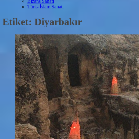
Bizans Sanatı
Türk- İslam Sanatı
Etiket:
Diyarbakır