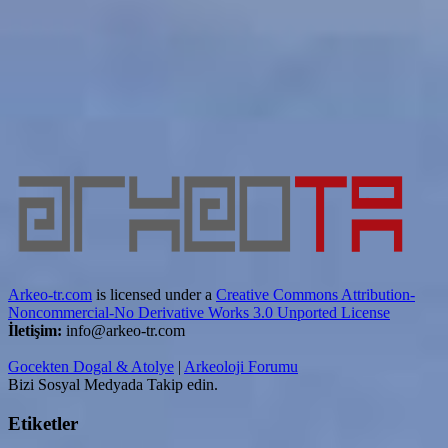
Arkeo-tr.com
is licensed under a
Creative Commons Attribution-
Noncommercial-No Derivative Works 3.0 Unported License
İletişim:
info@arkeo-tr.com
Gocekten Dogal & Atolye
|
Arkeoloji Forumu
Bizi Sosyal Medyada Takip edin.
Etiketler