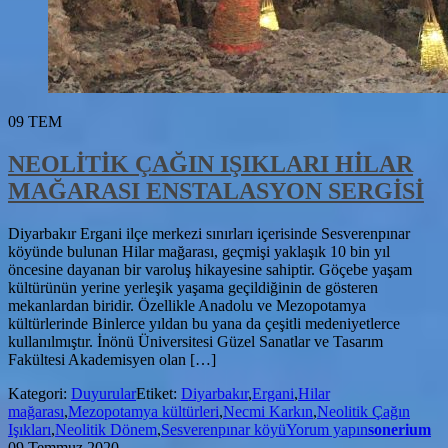
09
TEM
NEOLİTİK ÇAĞIN IŞIKLARI HİLAR
MAĞARASI ENSTALASYON SERGİSİ
Diyarbakır Ergani ilçe merkezi sınırları içerisinde Sesverenpınar
köyünde bulunan Hilar mağarası, geçmişi yaklaşık 10 bin yıl
öncesine dayanan bir varoluş hikayesine sahiptir. Göçebe yaşam
kültürünün yerine yerleşik yaşama geçildiğinin de gösteren
mekanlardan biridir. Özellikle Anadolu ve Mezopotamya
kültürlerinde Binlerce yıldan bu yana da çeşitli medeniyetlerce
kullanılmıştır. İnönü Üniversitesi Güzel Sanatlar ve Tasarım
Fakültesi Akademisyen olan […]
Kategori:
Duyurular
Etiket:
Diyarbakır
,
Ergani
,
Hilar
mağarası
,
Mezopotamya kültürleri
,
Necmi Karkın
,
Neolitik Çağın
Işıkları
,
Neolitik Dönem
,
Sesverenpınar köyü
Yorum yapın
sonerium
09 Temmuz 2020