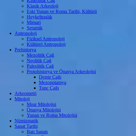
Kalkolitik Çağ
Klasik Arkeoloji
Eski Yunan ve Roma Tarihi, Kültürü
Heykeltraşlık
Mimari
Seramik
Antropoloji
Fiziksel Antropoloji
Kültürel Antropoloji
Prehistorya
Mezolitik Çağ
Neolitik Çağ
Paleolitik Çağ
Protohistorya ve Önasya Arkeolojisi
Demir Çağı
Mezopotamya
Tunç Çağı
Arkeometri
Mitoloji
Mısır Mitolojisi
Önasya Mitolojisi
Yunan ve Roma Mitolojisi
Nümizmatik
Sanat Tarihi
Batı Sanatı