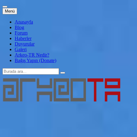
İçeriğe
Menü
atla
Anasayfa
Blog
Forum
Haberler
Duyurular
Galeri
Arkeo-TR Nedir?
Bağış Yapın (Donate)
Arama:
Arkeo-TR
Genç Arkeoloji