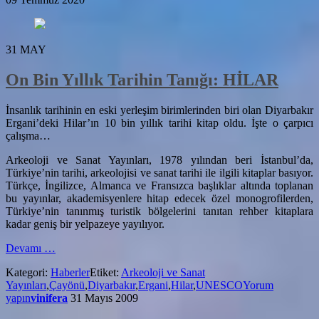
31
MAY
On Bin Yıllık Tarihin Tanığı: HİLAR
İnsanlık tarihinin en eski yerleşim birimlerinden biri olan Diyarbakır
Ergani’deki Hilar’ın 10 bin yıllık tarihi kitap oldu. İşte o çarpıcı
çalışma…
Arkeoloji ve Sanat Yayınları, 1978 yılından beri İstanbul’da,
Türkiye’nin tarihi, arkeolojisi ve sanat tarihi ile ilgili kitaplar basıyor.
Türkçe, İngilizce, Almanca ve Fransızca başlıklar altında toplanan
bu yayınlar, akademisyenlere hitap edecek özel monogrofilerden,
Türkiye’nin tanınmış turistik bölgelerini tanıtan rehber kitaplara
kadar geniş bir yelpazeye yayılıyor.
hakkındaOn
Devamı
…
Bin
Kategori:
Haberler
Etiket:
Arkeoloji ve Sanat
Yıllık
Yayınları
,
Çayönü
,
Diyarbakır
,
Ergani
,
Hilar
,
UNESCO
Yorum
Tarihin
yapın
vinifera
31 Mayıs 2009
Tanığı:
HİLAR