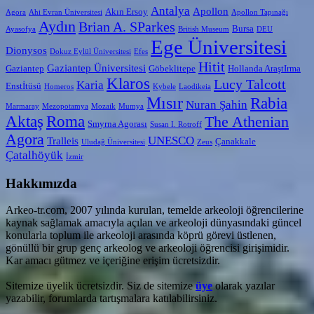
Antalya
Apollon
Akın Ersoy
Agora
Ahi Evran Üniversitesi
Apollon Tapınağı
Aydın
Brian A. SParkes
Bursa
Ayasofya
British Museum
DEU
Ege Üniversitesi
Dionysos
Dokuz Eylül Üniversitesi
Efes
Hitit
Gaziantep Üniversitesi
Gaziantep
Göbeklitepe
Hollanda AraştIrma
Klaros
Lucy Talcott
Karia
Enstİtüsü
Homeros
Kybele
Laodikeia
Mısır
Rabia
Nuran Şahin
Marmaray
Mezopotamya
Mozaik
Mumya
Aktaş
Roma
The Athenian
Smyrna Agorası
Susan I. Rotroff
Agora
UNESCO
Tralleis
Çanakkale
Uludağ Üniversitesi
Zeus
Çatalhöyük
İzmir
Hakkımızda
Arkeo-tr.com, 2007 yılında kurulan, temelde arkeoloji öğrencilerine
kaynak sağlamak amacıyla açılan ve arkeoloji dünyasındaki güncel
konularla toplum ile arkeoloji arasında köprü görevi üstlenen,
gönüllü bir grup genç arkeolog ve arkeoloji öğrencisi girişimidir.
Kar amacı gütmez ve içeriğine erişim ücretsizdir.
Sitemize üyelik ücretsizdir. Siz de sitemize
üye
olarak yazılar
yazabilir, forumlarda tartışmalara katılabilirsiniz.