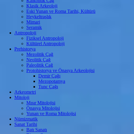
Kalkolitik Çağ
Klasik Arkeoloji
Eski Yunan ve Roma Tarihi, Kültürü
Heykeltraşlık
Mimari
Seramik
Antropoloji
Fiziksel Antropoloji
Kültürel Antropoloji
Prehistorya
Mezolitik Çağ
Neolitik Çağ
Paleolitik Çağ
Protohistorya ve Önasya Arkeolojisi
Demir Çağı
Mezopotamya
Tunç Çağı
Arkeometri
Mitoloji
Mısır Mitolojisi
Önasya Mitolojisi
Yunan ve Roma Mitolojisi
Nümizmatik
Sanat Tarihi
Batı Sanatı