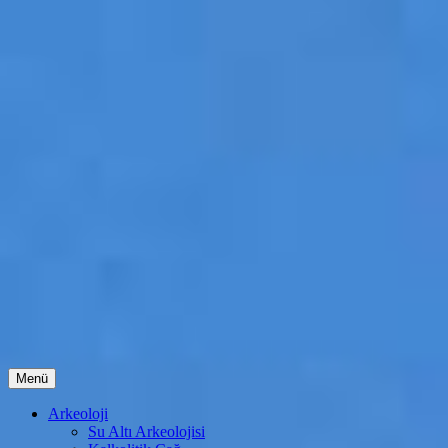
İçeriğe
Menü
atla
Arkeoloji
Su Altı Arkeolojisi