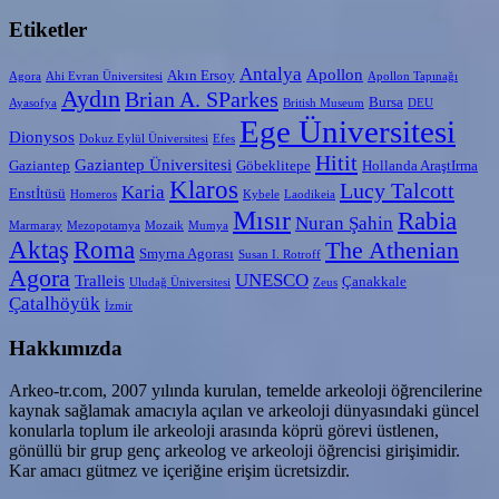
Etiketler
Antalya
Apollon
Akın Ersoy
Agora
Ahi Evran Üniversitesi
Apollon Tapınağı
Aydın
Brian A. SParkes
Bursa
Ayasofya
British Museum
DEU
Ege Üniversitesi
Dionysos
Dokuz Eylül Üniversitesi
Efes
Hitit
Gaziantep Üniversitesi
Gaziantep
Göbeklitepe
Hollanda AraştIrma
Klaros
Lucy Talcott
Karia
Enstİtüsü
Homeros
Kybele
Laodikeia
Mısır
Rabia
Nuran Şahin
Marmaray
Mezopotamya
Mozaik
Mumya
Aktaş
Roma
The Athenian
Smyrna Agorası
Susan I. Rotroff
Agora
UNESCO
Tralleis
Çanakkale
Uludağ Üniversitesi
Zeus
Çatalhöyük
İzmir
Hakkımızda
Arkeo-tr.com, 2007 yılında kurulan, temelde arkeoloji öğrencilerine
kaynak sağlamak amacıyla açılan ve arkeoloji dünyasındaki güncel
konularla toplum ile arkeoloji arasında köprü görevi üstlenen,
gönüllü bir grup genç arkeolog ve arkeoloji öğrencisi girişimidir.
Kar amacı gütmez ve içeriğine erişim ücretsizdir.