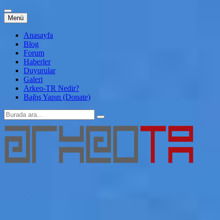
İçeriğe
Menü
atla
Anasayfa
Blog
Forum
Haberler
Duyurular
Galeri
Arkeo-TR Nedir?
Bağış Yapın (Donate)
Arama:
Arkeo-TR
Genç Arkeoloji