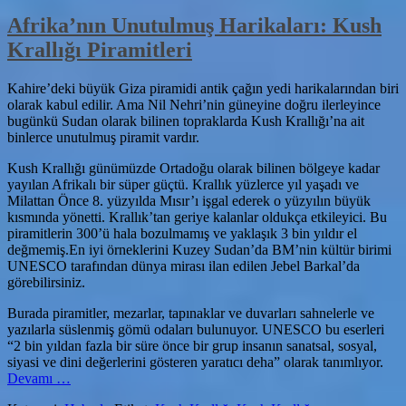
Afrika’nın Unutulmuş Harikaları: Kush
Krallığı Piramitleri
Kahire’deki büyük Giza piramidi antik çağın yedi harikalarından biri
olarak kabul edilir. Ama Nil Nehri’nin güneyine doğru ilerleyince
bugünkü Sudan olarak bilinen topraklarda Kush Krallığı’na ait
binlerce unutulmuş piramit vardır.
Kush Krallığı günümüzde Ortadoğu olarak bilinen bölgeye kadar
yayılan Afrikalı bir süper güçtü. Krallık yüzlerce yıl yaşadı ve
Milattan Önce 8. yüzyılda Mısır’ı işgal ederek o yüzyılın büyük
kısmında yönetti. Krallık’tan geriye kalanlar oldukça etkileyici. Bu
piramitlerin 300’ü hala bozulmamış ve yaklaşık 3 bin yıldır el
değmemiş.En iyi örneklerini Kuzey Sudan’da BM’nin kültür birimi
UNESCO tarafından dünya mirası ilan edilen Jebel Barkal’da
görebilirsiniz.
Burada piramitler, mezarlar, tapınaklar ve duvarları sahnelerle ve
yazılarla süslenmiş gömü odaları bulunuyor. UNESCO bu eserleri
“2 bin yıldan fazla bir süre önce bir grup insanın sanatsal, sosyal,
siyasi ve dini değerlerini gösteren yaratıcı deha” olarak tanımlıyor.
hakkındaAfrika’nın
Devamı
…
Unutulmuş