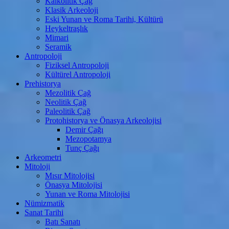
Kalkolitik Çağ
Klasik Arkeoloji
Eski Yunan ve Roma Tarihi, Kültürü
Heykeltraşlık
Mimari
Seramik
Antropoloji
Fiziksel Antropoloji
Kültürel Antropoloji
Prehistorya
Mezolitik Çağ
Neolitik Çağ
Paleolitik Çağ
Protohistorya ve Önasya Arkeolojisi
Demir Çağı
Mezopotamya
Tunç Çağı
Arkeometri
Mitoloji
Mısır Mitolojisi
Önasya Mitolojisi
Yunan ve Roma Mitolojisi
Nümizmatik
Sanat Tarihi
Batı Sanatı