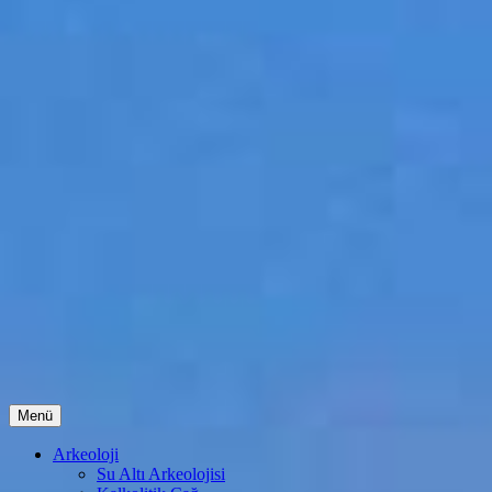
İçeriğe
Menü
atla
Arkeoloji
Su Altı Arkeolojisi