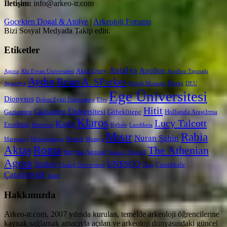
İletişim:
info@arkeo-tr.com
Gocekten Dogal & Atolye
|
Arkeoloji Forumu
Bizi Sosyal Medyada Takip edin.
Etiketler
Antalya
Apollon
Akın Ersoy
Agora
Ahi Evran Üniversitesi
Apollon Tapınağı
Aydın
Brian A. SParkes
Bursa
Ayasofya
British Museum
DEU
Ege Üniversitesi
Dionysos
Dokuz Eylül Üniversitesi
Efes
Hitit
Gaziantep Üniversitesi
Gaziantep
Göbeklitepe
Hollanda AraştIrma
Klaros
Lucy Talcott
Karia
Enstİtüsü
Homeros
Kybele
Laodikeia
Mısır
Rabia
Nuran Şahin
Marmaray
Mezopotamya
Mozaik
Mumya
Aktaş
Roma
The Athenian
Smyrna Agorası
Susan I. Rotroff
Agora
UNESCO
Tralleis
Çanakkale
Uludağ Üniversitesi
Zeus
Çatalhöyük
İzmir
Hakkımızda
Arkeo-tr.com, 2007 yılında kurulan, temelde arkeoloji öğrencilerine
kaynak sağlamak amacıyla açılan ve arkeoloji dünyasındaki güncel