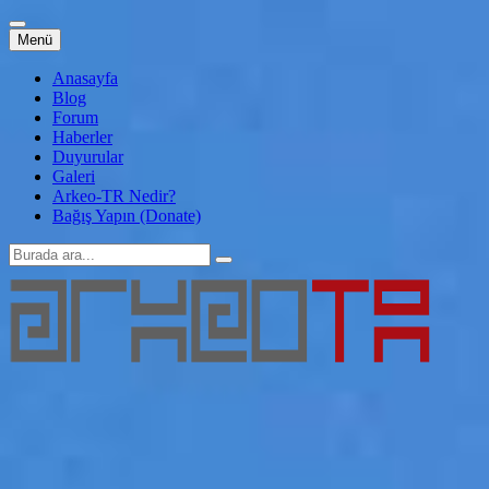
İçeriğe
Menü
atla
Anasayfa
Blog
Forum
Haberler
Duyurular
Galeri
Arkeo-TR Nedir?
Bağış Yapın (Donate)
Arama:
Arkeo-TR
Genç Arkeoloji