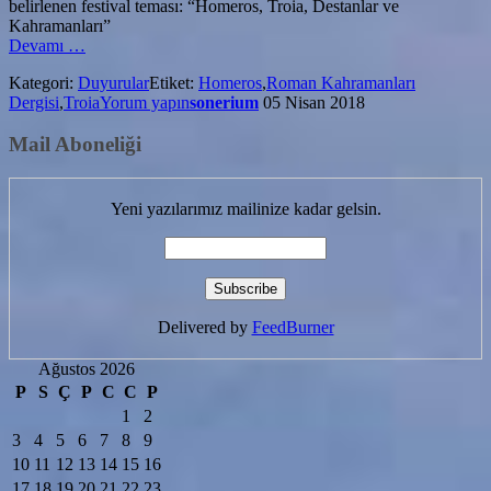
belirlenen festival teması: “Homeros, Troia, Destanlar ve
Kahramanları”
hakkındaRoman
Devamı
…
Kahramanları
Kategori:
Duyurular
Etiket:
Homeros
,
Roman Kahramanları
Homeros’un
Dergisi
,
Troia
Yorum yapın
sonerium
05 Nisan 2018
izinde
Mail Aboneliği
Yeni yazılarımız mailinize kadar gelsin.
Delivered by
FeedBurner
Ağustos 2026
P
S
Ç
P
C
C
P
1
2
3
4
5
6
7
8
9
10
11
12
13
14
15
16
17
18
19
20
21
22
23