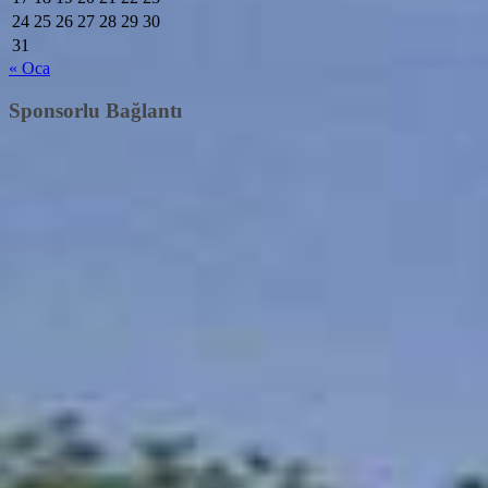
24
25
26
27
28
29
30
31
« Oca
Sponsorlu Bağlantı