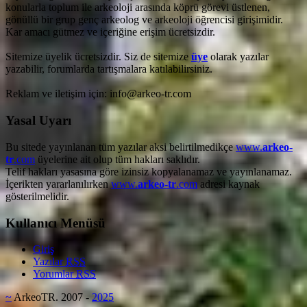
konularla toplum ile arkeoloji arasında köprü görevi üstlenen,
gönüllü bir grup genç arkeolog ve arkeoloji öğrencisi girişimidir.
Kar amacı gütmez ve içeriğine erişim ücretsizdir.
Sitemize üyelik ücretsizdir. Siz de sitemize
üye
olarak yazılar
yazabilir, forumlarda tartışmalara katılabilirsiniz.
Reklam ve iletişim için: info@arkeo-tr.com
Yasal Uyarı
Bu sitede yayınlanan tüm yazılar aksi belirtilmedikçe
www.
arkeo-
tr
.com
üyelerine ait olup tüm hakları saklıdır.
Telif hakları yasasına göre izinsiz kopyalanamaz ve yayınlanamaz.
İçerikten yararlanılırken
www.
arkeo-tr
.com
adresi kaynak
gösterilmelidir.
Kullanıcı Menüsü
Giriş
Yazılar
RSS
Yorumlar
RSS
~
ArkeoTR. 2007 -
2025