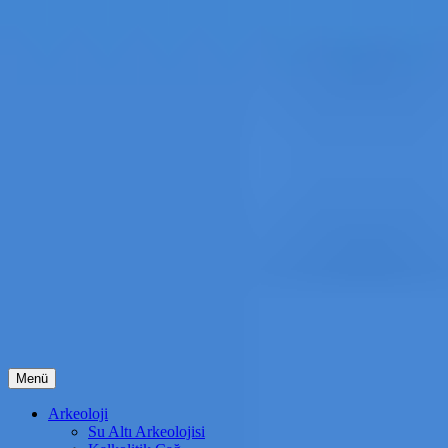
İçeriğe
Menü
atla
Arkeoloji
Su Altı Arkeolojisi