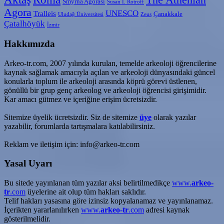
The Athenian
Smyrna Agorası
Susan I. Rotroff
Agora
UNESCO
Tralleis
Çanakkale
Uludağ Üniversitesi
Zeus
Çatalhöyük
İzmir
Hakkımızda
Arkeo-tr.com, 2007 yılında kurulan, temelde arkeoloji öğrencilerine
kaynak sağlamak amacıyla açılan ve arkeoloji dünyasındaki güncel
konularla toplum ile arkeoloji arasında köprü görevi üstlenen,
gönüllü bir grup genç arkeolog ve arkeoloji öğrencisi girişimidir.
Kar amacı gütmez ve içeriğine erişim ücretsizdir.
Sitemize üyelik ücretsizdir. Siz de sitemize
üye
olarak yazılar
yazabilir, forumlarda tartışmalara katılabilirsiniz.
Reklam ve iletişim için: info@arkeo-tr.com
Yasal Uyarı
Bu sitede yayınlanan tüm yazılar aksi belirtilmedikçe
www.
arkeo-
tr
.com
üyelerine ait olup tüm hakları saklıdır.
Telif hakları yasasına göre izinsiz kopyalanamaz ve yayınlanamaz.
İçerikten yararlanılırken
www.
arkeo-tr
.com
adresi kaynak
gösterilmelidir.