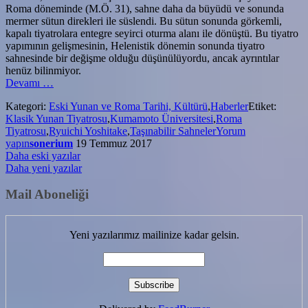
Roma döneminde (M.Ö. 31), sahne daha da büyüdü ve sonunda
mermer sütun direkleri ile süslendi. Bu sütun sonunda görkemli,
kapalı tiyatrolara entegre seyirci oturma alanı ile dönüştü. Bu tiyatro
yapımının gelişmesinin, Helenistik dönemin sonunda tiyatro
sahnesinde bir değişme olduğu düşünülüyordu, ancak ayrıntılar
henüz bilinmiyor.
hakkındaAntik
Devamı
…
Yunan
Kategori:
Eski Yunan ve Roma Tarihi, Kültürü
,
Haberler
Etiket:
Tiyatroları
Klasik Yunan Tiyatrosu
,
Kumamoto Üniversitesi
,
Roma
Taşınabilir
Tiyatrosu
,
Ryuichi Yoshitake
,
Taşınabilir Sahneler
Yorum
Sahneler
yapın
sonerium
19 Temmuz 2017
mi
Yazı
Daha eski yazılar
Kullandı?
Daha yeni yazılar
gezinmesi
Mail Aboneliği
Yeni yazılarımız mailinize kadar gelsin.