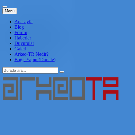
İçeriğe
Menü
atla
Anasayfa
Blog
Forum
Haberler
Duyurular
Galeri
Arkeo-TR Nedir?
Bağış Yapın (Donate)
Arama:
Arkeo-TR
Genç Arkeoloji