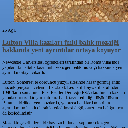
25
AğU
Lufton Villa kazıları ünlü balık mozaiği
hakkında yeni ayrıntılar ortaya koyuyor
Newcastle Üniversitesi öğrencileri tarafından bir Roma villasında
yapılan iki haftalık kazı, ünlü sekizgen balık mozaiği hakkında yeni
ayrıntılar ortaya çıkardı.
Lufton, Somerset’te dördüncü yüzyıl sitesinde hasar görmüş antik
mozaik parçası incelendi. İlk olarak Leonard Hayward tarafından
1940’ların sonlarında Eski Eserler Derneği (FSA) tarafından kazılan
yapıdaki mozaikte yirmi dokuz balık tasvir edildiği düşünülüyordu.
Bununla birlikte, yeni kazılarda, yalnızca balıklardan birinin
ayrıntılarının hatalı olarak kaydedilmesi değil, otuzuncu balığın ucu
da keşfedilmiştir.
Mozaikle çevrili derin bir havuzu bulunan yapının sekizgen
banyosu, önceden gösterişli bir banyo, erken hristiyan bir vaftizhane