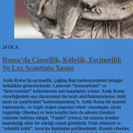
24
OCA
Roma’da Cinsellik, Kölelik, Eşcinsellik
Ve Lex Scantinia Yasası
Antik Roma’da eşcinsellik, çağdaş Batı medeniyetinden belirgin
farklılıklar göstermektedir. Latincede “homoseksüel” ve
“heteroseksüel” kelimelerinin tam karşılıkları yoktur. Antik Roma
cinselliğindeki ana dikotominin bir tarafı aktif/hakim/erkeksi, öteki
tarafı ise pasif/teslim/”kadınsılaştırılmış”tı. Antik Roma bir ataerkil
toplumuydu, ve özgür doğan (ingenui) erkek vatandaşlar, siyasi
özgürlüğe (libertas) ve hem kendini hem de ailesini (familia)
yönetme hakkına sahipti. “Fazilet” (virtus), bir adamın kendini
tanımladığı etkin bir niteliği olarak görülürdü. Fetih zihniyeti ve
“erkeklik kültü”, hemcins ilişkilerini şekillendirirdi. Romalı erkekler,