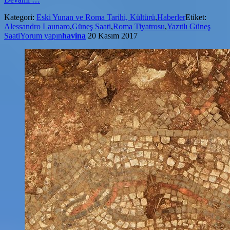
Tiyatrosunda
Kategori:
Eski Yunan ve Roma Tarihi, Kültürü
,
Haberler
Etiket:
2
Alessandro Launaro
,
Güneş Saati
,
Roma Tiyatrosu
,
Yazıtlı Güneş
Bin
Saati
Yorum yapın
havina
20 Kasım 2017
Yıllık
Yazıtlı
Güneş
Saati
Bulundu