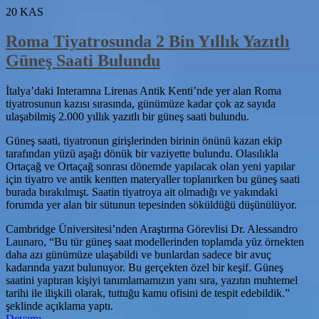
20
KAS
Roma Tiyatrosunda 2 Bin Yıllık Yazıtlı
Güneş Saati Bulundu
İtalya’daki Interamna Lirenas Antik Kenti’nde yer alan Roma
tiyatrosunun kazısı sırasında, günümüze kadar çok az sayıda
ulaşabilmiş 2.000 yıllık yazıtlı bir güneş saati bulundu.
Güneş saati, tiyatronun girişlerinden birinin önünü kazan ekip
tarafından yüzü aşağı dönük bir vaziyette bulundu. Olasılıkla
Ortaçağ ve Ortaçağ sonrası dönemde yapılacak olan yeni yapılar
için tiyatro ve antik kentten materyaller toplanırken bu güneş saati
burada bırakılmışt. Saatin tiyatroya ait olmadığı ve yakındaki
forumda yer alan bir sütunun tepesinden söküldüğü düşünülüyor.
Cambridge Üniversitesi’nden Araştırma Görevlisi Dr. Alessandro
Launaro, “Bu tür güneş saat modellerinden toplamda yüz örnekten
daha azı günümüze ulaşabildi ve bunlardan sadece bir avuç
kadarında yazıt bulunuyor. Bu gerçekten özel bir keşif. Güneş
saatini yaptıran kişiyi tanımlamamızın yanı sıra, yazıtın muhtemel
tarihi ile ilişkili olarak, tuttuğu kamu ofisini de tespit edebildik.”
şeklinde açıklama yaptı.
hakkındaRoma
Devamı
…