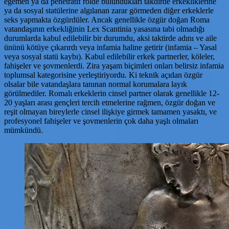
egemen ya da penetratif rolde bulundukları takdirde erkekliklerine
ya da sosyal statülerine algılanan zarar görmeden diğer erkeklerle
seks yapmakta özgürdüler. Ancak genellikle özgür doğan Roma
vatandaşının erkekliğinin Lex Scantinia yasasına tabi olmadığı
durumlarda kabul edilebilir bir durumdu, aksi taktirde adını ve aile
ününü kötüye çıkarırdı veya infamia haline getirir (infamia – Yasal
veya sosyal statü kaybı). Kabul edilebilir erkek partnerler, köleler,
fahişeler ve şovmenlerdi. Zira yaşam biçimleri onları belirsiz infamia
toplumsal kategorisine yerleştiriyordu. Ki teknik açıdan özgür
olsalar bile vatandaşlara tanınan normal korumalara layık
görülmediler. Romalı erkeklerin cinsel partner olarak genellikle 12-
20 yaşları arası gençleri tercih etmelerine rağmen, özgür doğan ve
reşit olmayan bireylerle cinsel ilişkiye girmek tamamen yasaktı, ve
profesyonel fahişeler ve şovmenlerin çok daha yaşlı olmaları
mümkündü.