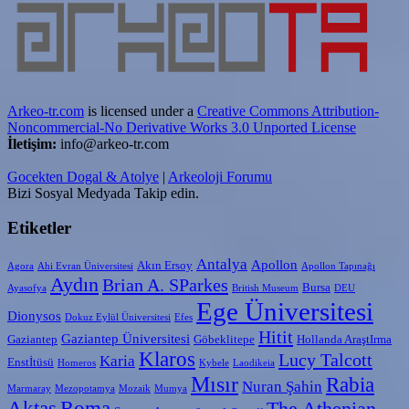
Arkeo-tr.com
is licensed under a
Creative Commons Attribution-
Noncommercial-No Derivative Works 3.0 Unported License
İletişim:
info@arkeo-tr.com
Gocekten Dogal & Atolye
|
Arkeoloji Forumu
Bizi Sosyal Medyada Takip edin.
Etiketler
Antalya
Apollon
Akın Ersoy
Agora
Ahi Evran Üniversitesi
Apollon Tapınağı
Aydın
Brian A. SParkes
Bursa
Ayasofya
British Museum
DEU
Ege Üniversitesi
Dionysos
Dokuz Eylül Üniversitesi
Efes
Hitit
Gaziantep Üniversitesi
Gaziantep
Göbeklitepe
Hollanda AraştIrma
Klaros
Lucy Talcott
Karia
Enstİtüsü
Homeros
Kybele
Laodikeia
Mısır
Rabia
Nuran Şahin
Marmaray
Mezopotamya
Mozaik
Mumya
Aktaş
Roma