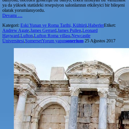
ya da yüksek statüdeki resepsiyon salonlarının etkileyici bir bileşeni
olarak yorumlanıyordu.
hakkındaLufton
Devamı
…
Villa
Kategori:
Eski Yunan ve Roma Tarihi, Kültürü
,
Haberler
Etiket:
kazıları
Andrew Agate
,
James Gerrard
,
James Pullen
,
Leonard
ünlü
Hayward
,
Lufton
,
Lufton Roma villası
,
Newcastle
balık
Üniversitesi
,
Somerset
Yorum yapın
sonerium
25 Ağustos 2017
mozaiği
hakkında
yeni
ayrıntılar
ortaya
koyuyor