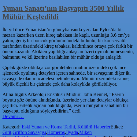
Yunan Sanatı’nın Başyapıtı 3500 Yıllık
Mühür Keşfedildi
İki yıl önce Yunanistan’ın güneybatısında yer alan Pylos’da bir
mezarı kazarken üzeri kireç tabakası ile kaplı, uzunluğu 3,6 cm’ye
yakın, geniş bir boncuk görünümündeki buluntu, bir konservatör
tarafından üzerindeki kireç tabakası kaldırılınca ortaya çok farklı bir
önem kazandı. Akikten yapıldığı anlaşılan üzeri oymalı bu nesnenin,
balmumu ve kil üzerine basılabilen bir mühür olduğu anlaşıldı.
Çıplak gözle oldukça zor görülebilen mühür üzerindeki çok ince
işlenerek oyulmuş detayları içeren sahnede, bir savaşçının diğer iki
savaşçı ile olan mücadelesi betimleniyor. Mühür üzerindeki sahne,
büyük ölçekli bir çizimde çok daha kolaylıkla görülebiliyor.
Atina İngiliz Arkeoloji Enstitüsü Müdürü John Bennet, “Eserin
boyutu göz önüne alındığında, üzerinde yer alan detaylar oldukça
şaşırtıcı. Estetik açıdan bakıldığında, eserin minyatür sanatının bir
başyapıtı olduğunu söyleyebilirim.” dedi.
hakkındaYunan
Devamı
…
Sanatı’nın
Kategori:
Eski Yunan ve Roma Tarihi, Kültürü
,
Haberler
Etiket:
Başyapıtı
Girit
,
Griffon Savaşçısı
,
Homeros
,
İlyada
,
Miken
3500