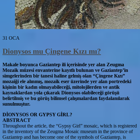
31
OCA
Dionysos mu Çingene Kızı mı?
Makale boyunca Gaziantep ili içerisinde yer alan Zeugma
Mozaik müzesi envanterine kayıtlı bulunan ve Gaziantep’in
simgelerinden bir tanesi haline gelmiş olan “Çingene Kızı”
mozaiği ele alınmış, mozaik eser üzerinde yer alan portredeki
kişinin bir kadın olmayabileceği, mitolojilerden ve antik
kaynaklardan yola çıkarak Dionysos olabileceği görüşü
belirtilmiş ve bu görüş bilimsel çalışmalardan faydalanılarak
sunulmuştur.
DİONYSOS OR GYPSY GİRL?
ABSTRACT
Throughout the article, the “Gypsy Girl” mosaic, which is registered
in the inventory of the Zeugma Mosaic museum in the province of
Gaziantep and has become one of the symbols of Gaziantep, is