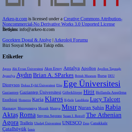
Arkeo-tr.com
is licensed under a
Creative Commons Attribution-
Noncommercial-No Derivative Works 3.0 Unported License
İletişim:
info@arkeo-tr.com
Gocekten Dogal & Atolye
|
Arkeoloji Forumu
Bizi Sosyal Medyada Takip edin.
Etiketler
Antalya
Apollon
Akın Ersoy
Agora
Ahi Evran Üniversitesi
Apollon Tapınağı
Aydın
Brian A. SParkes
Bursa
Ayasofya
British Museum
DEU
Ege Üniversitesi
Dionysos
Dokuz Eylül Üniversitesi
Efes
Hitit
Gaziantep Üniversitesi
Gaziantep
Göbeklitepe
Hollanda AraştIrma
Klaros
Lucy Talcott
Karia
Enstİtüsü
Homeros
Kybele
Laodikeia
Mısır
Rabia
Nuran Şahin
Marmaray
Mezopotamya
Mozaik
Mumya
Aktaş
Roma
The Athenian
Smyrna Agorası
Susan I. Rotroff
Agora
UNESCO
Tralleis
Çanakkale
Uludağ Üniversitesi
Zeus
Çatalhöyük
İzmir