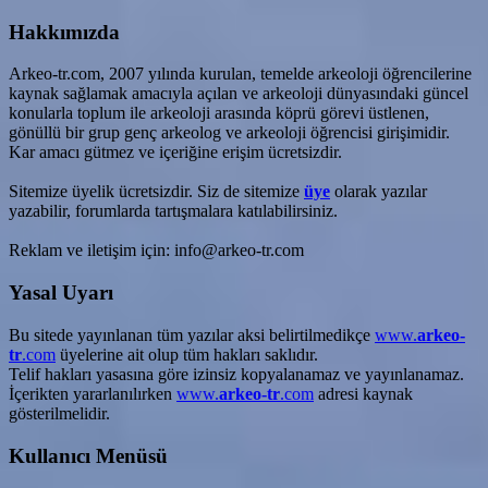
Hakkımızda
Arkeo-tr.com, 2007 yılında kurulan, temelde arkeoloji öğrencilerine
kaynak sağlamak amacıyla açılan ve arkeoloji dünyasındaki güncel
konularla toplum ile arkeoloji arasında köprü görevi üstlenen,
gönüllü bir grup genç arkeolog ve arkeoloji öğrencisi girişimidir.
Kar amacı gütmez ve içeriğine erişim ücretsizdir.
Sitemize üyelik ücretsizdir. Siz de sitemize
üye
olarak yazılar
yazabilir, forumlarda tartışmalara katılabilirsiniz.
Reklam ve iletişim için: info@arkeo-tr.com
Yasal Uyarı
Bu sitede yayınlanan tüm yazılar aksi belirtilmedikçe
www.
arkeo-
tr
.com
üyelerine ait olup tüm hakları saklıdır.
Telif hakları yasasına göre izinsiz kopyalanamaz ve yayınlanamaz.
İçerikten yararlanılırken
www.
arkeo-tr
.com
adresi kaynak
gösterilmelidir.
Kullanıcı Menüsü