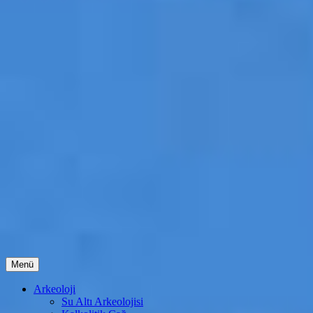
İçeriğe
Menü
atla
Arkeoloji
Su Altı Arkeolojisi