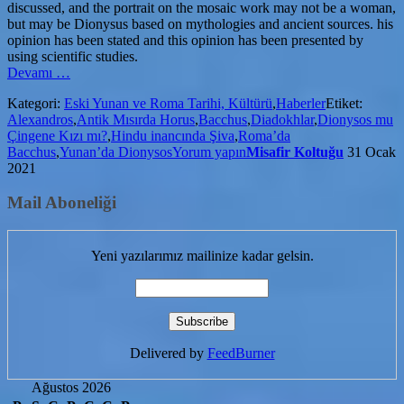
discussed, and the portrait on the mosaic work may not be a woman,
but may be Dionysus based on mythologies and ancient sources. his
opinion has been stated and this opinion has been presented by
using scientific studies.
hakkındaDionysos
Devamı
…
mu
Kategori:
Eski Yunan ve Roma Tarihi, Kültürü
,
Haberler
Etiket:
Çingene
Alexandros
,
Antik Mısırda Horus
,
Bacchus
,
Diadokhlar
,
Dionysos mu
Kızı
Çingene Kızı mı?
,
Hindu inancında Şiva
,
Roma’da
mı?
Bacchus
,
Yunan’da Dionysos
Yorum yapın
Misafir Koltuğu
31 Ocak
2021
Mail Aboneliği
Yeni yazılarımız mailinize kadar gelsin.
Delivered by
FeedBurner
Ağustos 2026