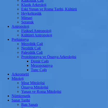
Kalkolitik Çağ
Klasik Arkeoloji
Eski Yunan ve Roma Tarihi, Kültürü
Heykeltraşlık
Mimari
Seramik
Antropoloji
Fiziksel Antropoloji
Kültürel Antropoloji
Prehistorya
Mezolitik Çağ
Neolitik Çağ
Paleolitik Çağ
Protohistorya ve Önasya Arkeolojisi
Demir Çağı
Mezopotamya
Tunç Çağı
Arkeometri
Mitoloji
Mısır Mitolojisi
Önasya Mitolojisi
Yunan ve Roma Mitolojisi
Nümizmatik
Sanat Tarihi
Batı Sanatı