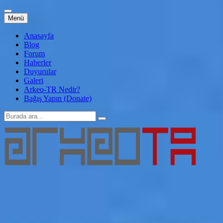
İçeriğe
Menü
atla
Anasayfa
Blog
Forum
Haberler
Duyurular
Galeri
Arkeo-TR Nedir?
Bağış Yapın (Donate)
Arama:
Arkeo-TR
Genç Arkeoloji