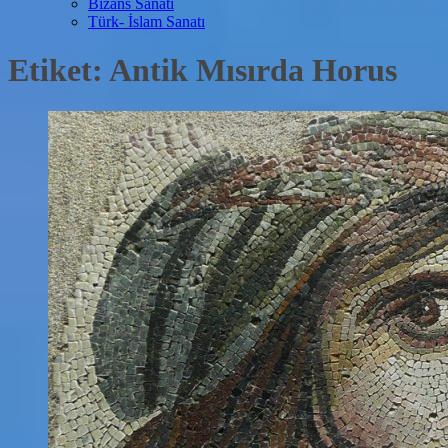
Bizans Sanatı
Türk- İslam Sanatı
Etiket:
Antik Mısırda Horus