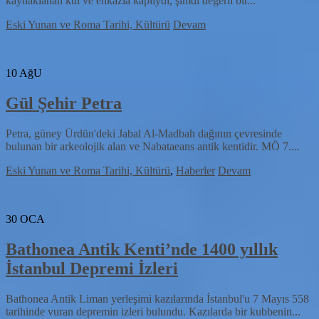
kaynaklanan kül ve enkazla kaplıydı, şimdi değerli bir...
Eski Yunan ve Roma Tarihi, Kültürü
Devam
10
AğU
Gül Şehir Petra
Petra, güney Ürdün'deki Jabal Al-Madbah dağının çevresinde
bulunan bir arkeolojik alan ve Nabataeans antik kentidir. MÖ 7....
Eski Yunan ve Roma Tarihi, Kültürü
,
Haberler
Devam
30
OCA
Bathonea Antik Kenti’nde 1400 yıllık
İstanbul Depremi İzleri
Bathonea Antik Liman yerleşimi kazılarında İstanbul'u 7 Mayıs 558
tarihinde vuran depremin izleri bulundu. Kazılarda bir kubbenin...