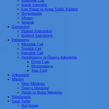
Kalkolitik Çağ
Klasik Arkeoloji
Eski Yunan ve Roma Tarihi, Kültürü
Heykeltraşlık
Mimari
Seramik
Antropoloji
Fiziksel Antropoloji
Kültürel Antropoloji
Prehistorya
Mezolitik Çağ
Neolitik Çağ
Paleolitik Çağ
Protohistorya ve Önasya Arkeolojisi
Demir Çağı
Mezopotamya
Tunç Çağı
Arkeometri
Mitoloji
Mısır Mitolojisi
Önasya Mitolojisi
Yunan ve Roma Mitolojisi
Nümizmatik
Sanat Tarihi
Batı Sanatı