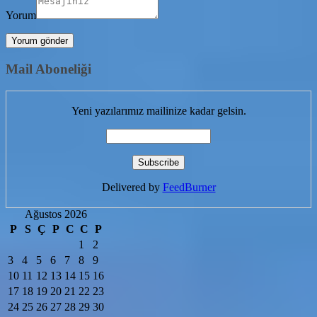
Yorum
Mail Aboneliği
Yeni yazılarımız mailinize kadar gelsin.
Delivered by
FeedBurner
Ağustos 2026
P
S
Ç
P
C
C
P
1
2
3
4
5
6
7
8
9
10
11
12
13
14
15
16
17
18
19
20
21
22
23
24
25
26
27
28
29
30