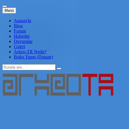
İçeriğe
Menü
atla
Anasayfa
Blog
Forum
Haberler
Duyurular
Galeri
Arkeo-TR Nedir?
Bağış Yapın (Donate)
Arama:
Arkeo-TR
Genç Arkeoloji