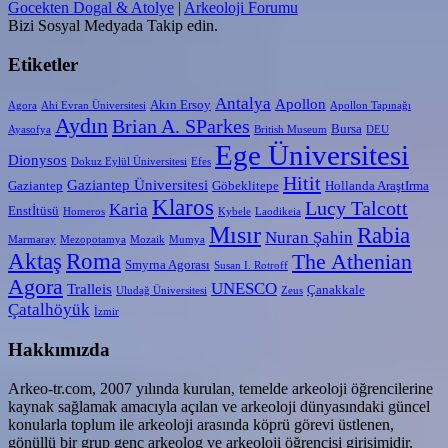
Gocekten Dogal & Atolye
|
Arkeoloji Forumu
Bizi Sosyal Medyada Takip edin.
Etiketler
Antalya
Apollon
Akın Ersoy
Agora
Ahi Evran Üniversitesi
Apollon Tapınağı
Aydın
Brian A. SParkes
Bursa
Ayasofya
British Museum
DEU
Ege Üniversitesi
Dionysos
Dokuz Eylül Üniversitesi
Efes
Hitit
Gaziantep Üniversitesi
Gaziantep
Göbeklitepe
Hollanda AraştIrma
Klaros
Lucy Talcott
Karia
Enstİtüsü
Homeros
Kybele
Laodikeia
Mısır
Rabia
Nuran Şahin
Marmaray
Mezopotamya
Mozaik
Mumya
Aktaş
Roma
The Athenian
Smyrna Agorası
Susan I. Rotroff
Agora
UNESCO
Tralleis
Çanakkale
Uludağ Üniversitesi
Zeus
Çatalhöyük
İzmir
Hakkımızda
Arkeo-tr.com, 2007 yılında kurulan, temelde arkeoloji öğrencilerine
kaynak sağlamak amacıyla açılan ve arkeoloji dünyasındaki güncel
konularla toplum ile arkeoloji arasında köprü görevi üstlenen,
gönüllü bir grup genç arkeolog ve arkeoloji öğrencisi girişimidir.