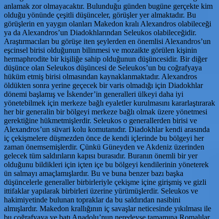
anlamak zor olmayacaktır. Bulunduğu günden bugüne gerçekte kim
olduğu yönünde çeşitli düşünceler, görüşler yer almaktadır. Bu
görüşlerin en yaygın olanları Makedon kralı Alexandros olabileceği
ya da Alexandros’un Diadokhlarından Seleukos olabileceğidir.
Araştırmacıları bu görüşe iten şeylerden en önemlisi Alexandros’un
eşcinsel birisi olduğunun bilinmesi ve mozaikte görülen kişinin
hermaphrodite bir kişiliğe sahip olduğunun düşüncesidir. Bir diğer
düşünce olan Seleukos düşüncesi de Seleukos’un bu coğrafyaya
hüküm etmiş birisi olmasından kaynaklanmaktadır. Alexandros
öldükten sonra yerine geçecek bir varis olmadığı için Diadokhlar
dönemi başlamış ve İskender’in generalleri ülkeyi daha iyi
yönetebilmek için merkeze bağlı eyaletler kurulmasını kararlaştırarak
her bir generalin bir bölgeyi merkeze bağlı olmak üzere yönetmesi
gerektiğine hükmetmişlerdir. Seleukos o generallerden birisi ve
Alexandros’un süvari kolu komutanıdır. Diadokhlar kendi arasında
iç çekişmelere düşmezden önce de kendi içlerinde bu bölgeyi her
zaman önemsemişlerdir. Çünkü Güneyden ve Akdeniz üzerinden
gelecek tüm saldırıların kapısı burasıdır. Buranın önemli bir yer
olduğunu bildikleri için içten içe bu bölgeyi kendilerinin yöneterek
ün salmayı amaçlamışlardır. Bu ve buna benzer bazı başka
düşüncelerle generaller birbirleriyle çekişme içine girişmiş ve gizli
ittifaklar yapılarak birbirleri üzerine yürümüşlerdir. Seleukos ve
hakimiyetinde bulunan topraklar da bu saldırıdan nasibini
almışlardır. Makedon krallığının iç savaşlar neticesinde yıkılması ile
bu coğrafyaya ve batı Anadolu’nun neredeyse tamamına Romalılar