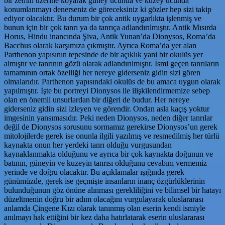
bir zemin üzerine koyarak güney ucunda ve kuzey ucunda
konumlanmayı denerseniz de göreceksiniz ki gözler hep sizi takip
ediyor olacaktır. Bu durum bir çok antik uygarlıkta işlenmiş ve
bunun için bir çok tanrı ya da tanrıça adlandırılmıştır. Antik Mısırda
Horus, Hindu inancında Şiva, Antik Yunan’da Dionysos, Roma’da
Bacchus olarak karşımıza çıkmıştır. Ayrıca Roma’da yer alan
Parthenon yapısının tepesinde de bir açıklık yani bir okulüs yer
almıştır ve tanrının gözü olarak adlandırılmıştır. İsmi geçen tanrıların
tamamının ortak özelliği her nereye giderseniz gidin sizi gören
olmalarıdır. Parthenon yapısındaki okulüs de bu amaca uygun olarak
yapılmıştır. İşte bu portreyi Dionysos ile ilişkilendirmemize sebep
olan en önemli unsurlardan bir diğeri de budur. Her nereye
giderseniz gidin sizi izleyen ve görendir. Ondan asla kaçış yoktur
imgesinin yansımasıdır. Peki neden Dionysos, neden diğer tanrılar
değil de Dionysos sorusunu sormamız gerekirse Dionysos’un gerek
mitolojilerde gerek ise onunla ilgili yazılmış ve resmedilmiş her türlü
kaynakta onun her yerdeki tanrı olduğu vurgusundan
kaynaklanmakta olduğunu ve ayrıca bir çok kaynakta doğunun ve
batının, güneyin ve kuzeyin tanrısı olduğunu cevabını vermemiz
yerinde ve doğru olacaktır. Bu açıklamalar ışığında gerek
günümüzde, gerek ise geçmişte insanların inanç özgürlüklerinin
bulunduğunun göz önüne alınması gerekliliğini ve bilimsel bir hatayı
düzeltmenin doğru bir adım olacağını vurgulayarak uluslararası
anlamda Çingene Kızı olarak tanınmış olan eserin kendi ismiyle
anılmayı hak ettiğini bir kez daha hatırlatarak eserin uluslararası