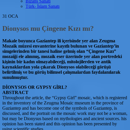
Bizans Sanatı
Türk- İslam Sanatı
31
OCA
Dionysos mu Çingene Kızı mı?
Makale boyunca Gaziantep ili içerisinde yer alan Zeugma
Mozaik müzesi envanterine kayıtlı bulunan ve Gaziantep’in
simgelerinden bir tanesi haline gelmiş olan “Çingene Kızı”
mozaiği ele alınmış, mozaik eser üzerinde yer alan portredeki
kişinin bir kadın olmayabileceği, mitolojilerden ve antik
kaynaklardan yola çıkarak Dionysos olabileceği görüşü
belirtilmiş ve bu görüş bilimsel çalışmalardan faydalanılarak
sunulmuştur.
DİONYSOS OR GYPSY GİRL?
ABSTRACT
Throughout the article, the “Gypsy Girl” mosaic, which is registered
in the inventory of the Zeugma Mosaic museum in the province of
Gaziantep and has become one of the symbols of Gaziantep, is
discussed, and the portrait on the mosaic work may not be a woman,
but may be Dionysus based on mythologies and ancient sources. his
opinion has been stated and this opinion has been presented by
using scientific studies.