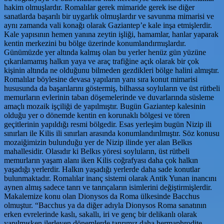
hakim olmuşlardır. Romalılar gerek mimaride gerek ise diğer
sanatlarda başarılı bir uygarlık olmuşlardır ve savunma mimarisi ve
aynı zamanda vali konağı olarak Gaziantep’e kale inşa etmişlerdir.
Kale yapısının hemen yanına zeytin işliği, hamamlar, hanlar yaparak
kentin merkezini bu bölge üzerinde konumlandırmışlardır.
Günümüzde yer altında kalmış olan bu yerler henüz gün yüzüne
çıkarılamamış halkın yaya ve araç trafiğine açık olarak bir çok
kişinin altında ne olduğunu bilmeden gezdikleri bölge halini almıştır.
Romalılar böylesine devasa yapıların yanı sıra konut mimarisi
hususunda da başarılarını göstermiş, bilhassa soyluların ve üst rütbeli
memurların evlerinin taban döşemelerinde ve duvarlarında süsleme
amaçlı mozaik işçiliği de yapılmıştır. Bugün Gaziantep kalesinin
olduğu yer o dönemde kentin en korunaklı bölgesi ve tören
geçitlerinin yapıldığı resmi bölgedir. Esas yerleşim bugün Nizip ili
sınırları ile Kilis ili sınırları arasında konumlandırılmıştır. Söz konusu
mozaiğimizin bulunduğu yer de Nizip ilinde yer alan Belkıs
mahallesidir. Olasıdır ki Belkıs yöresi soyluların, üst rütbeli
memurların yaşam alanı iken Kilis coğrafyası daha çok halkın
yaşadığı yerlerdir. Halkın yaşadığı yerlerde daha sade konutlar
bulunmaktadır. Romalılar inanç sistemi olarak Antik Yunan inancını
aynen almış sadece tanrı ve tanrıçaların isimlerini değiştirmişlerdir.
Makalemize konu olan Dionysos da Roma ülkesinde Bacchus
olmuştur. “Bacchus ya da diğer adıyla Dionysos Roma sanatının
erken evrelerinde kaslı, sakallı, iri ve genç bir delikanlı olarak
yapılmışken ilerleyen dönemlerde tanrımız daha hermaphrodite