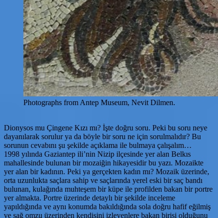
Photographs from Antep Museum, Nevit Dilmen.
Dionysos mu Çingene Kızı mı? İşte doğru soru. Peki bu soru neye
dayanılarak sorulur ya da böyle bir soru ne için sorulmalıdır? Bu
sorunun cevabını şu şekilde açıklama ile bulmaya çalışalım…
1998 yılında Gaziantep ili’nin Nizip ilçesinde yer alan Belkıs
mahallesinde bulunan bir mozaiğin hikayesidir bu yazı. Mozaikte
yer alan bir kadının. Peki ya gerçekten kadın mı? Mozaik üzerinde,
orta uzunlukta saçlara sahip ve saçlarında yerel eski bir saç bandı
bulunan, kulağında muhteşem bir küpe ile profilden bakan bir portre
yer almakta. Portre üzerinde detaylı bir şekilde inceleme
yapıldığında ve aynı konumda bakıldığında sola doğru hafif eğilmiş
ve sağ omzu üzerinden kendisini izleyenlere bakan birisi olduğunu