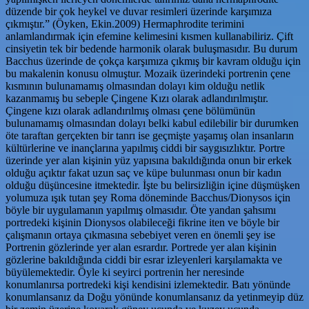
düzende bir çok heykel ve duvar resimleri üzerinde karşımıza
çıkmıştır.” (Öyken, Ekin.2009) Hermaphrodite terimini
anlamlandırmak için efemine kelimesini kısmen kullanabiliriz. Çift
cinsiyetin tek bir bedende harmonik olarak buluşmasıdır. Bu durum
Bacchus üzerinde de çokça karşımıza çıkmış bir kavram olduğu için
bu makalenin konusu olmuştur. Mozaik üzerindeki portrenin çene
kısmının bulunamamış olmasından dolayı kim olduğu netlik
kazanmamış bu sebeple Çingene Kızı olarak adlandırılmıştır.
Çingene kızı olarak adlandırılmış olması çene bölümünün
bulunamamış olmasından dolayı belki kabul edilebilir bir durumken
öte taraftan gerçekten bir tanrı ise geçmişte yaşamış olan insanların
kültürlerine ve inançlarına yapılmış ciddi bir saygısızlıktır. Portre
üzerinde yer alan kişinin yüz yapısına bakıldığında onun bir erkek
olduğu açıktır fakat uzun saç ve küpe bulunması onun bir kadın
olduğu düşüncesine itmektedir. İşte bu belirsizliğin içine düşmüşken
yolumuza ışık tutan şey Roma döneminde Bacchus/Dionysos için
böyle bir uygulamanın yapılmış olmasıdır. Öte yandan şahsımı
portredeki kişinin Dionysos olabileceği fikrine iten ve böyle bir
çalışmanın ortaya çıkmasına sebebiyet veren en önemli şey ise
Portrenin gözlerinde yer alan esrardır. Portrede yer alan kişinin
gözlerine bakıldığında ciddi bir esrar izleyenleri karşılamakta ve
büyülemektedir. Öyle ki seyirci portrenin her neresinde
konumlanırsa portredeki kişi kendisini izlemektedir. Batı yönünde
konumlansanız da Doğu yönünde konumlansanız da yetinmeyip düz