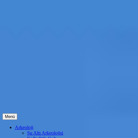
İçeriğe
Menü
atla
Arkeoloji
Su Altı Arkeolojisi