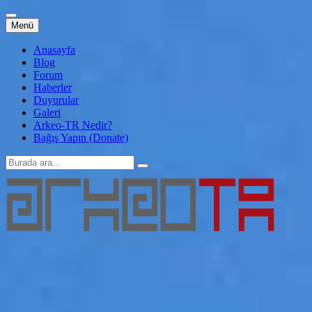
İçeriğe
Menü
atla
Anasayfa
Blog
Forum
Haberler
Duyurular
Galeri
Arkeo-TR Nedir?
Bağış Yapın (Donate)
Arama:
Arkeo-TR
Genç Arkeoloji