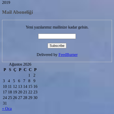
2019
Mail Aboneliği
Yeni yazılarımız mailinize kadar gelsin.
Delivered by
FeedBurner
Ağustos 2026
P
S
Ç
P
C
C
P
1
2
3
4
5
6
7
8
9
10
11
12
13
14
15
16
17
18
19
20
21
22
23
24
25
26
27
28
29
30
31
« Oca