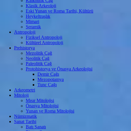
Kalkolitik Çağ
Klasik Arkeoloji
Eski Yunan ve Roma Tarihi, Kültürü
Heykeltraşlık
Mimari
Seramik
Antropoloji
Fiziksel Antropoloji
Kültürel Antropoloji
Prehistorya
Mezolitik Çağ
Neolitik Çağ
Paleolitik Çağ
Protohistorya ve Önasya Arkeolojisi
Demir Çağı
Mezopotamya
Tunç Çağı
Arkeometri
Mitoloji
Mısır Mitolojisi
Önasya Mitolojisi
Yunan ve Roma Mitolojisi
Nümizmatik
Sanat Tarihi
Batı Sanatı