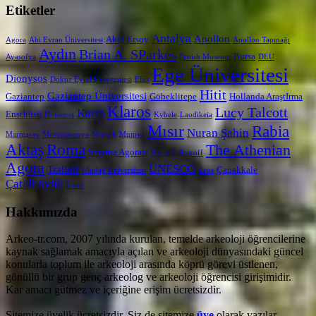
Etiketler
Antalya
Apollon
Akın Ersoy
Agora
Ahi Evran Üniversitesi
Apollon Tapınağı
Aydın
Brian A. SParkes
Bursa
Ayasofya
British Museum
DEU
Ege Üniversitesi
Dionysos
Dokuz Eylül Üniversitesi
Efes
Hitit
Gaziantep Üniversitesi
Gaziantep
Göbeklitepe
Hollanda AraştIrma
Klaros
Lucy Talcott
Karia
Enstİtüsü
Homeros
Kybele
Laodikeia
Mısır
Rabia
Nuran Şahin
Marmaray
Mezopotamya
Mozaik
Mumya
Aktaş
Roma
The Athenian
Smyrna Agorası
Susan I. Rotroff
Agora
UNESCO
Tralleis
Çanakkale
Uludağ Üniversitesi
Zeus
Çatalhöyük
İzmir
Hakkımızda
Arkeo-tr.com, 2007 yılında kurulan, temelde arkeoloji öğrencilerine
kaynak sağlamak amacıyla açılan ve arkeoloji dünyasındaki güncel
konularla toplum ile arkeoloji arasında köprü görevi üstlenen,
gönüllü bir grup genç arkeolog ve arkeoloji öğrencisi girişimidir.
Kar amacı gütmez ve içeriğine erişim ücretsizdir.
Sitemize üyelik ücretsizdir. Siz de sitemize
üye
olarak yazılar