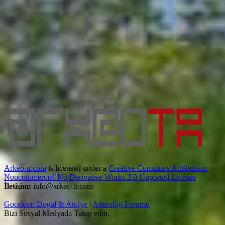
Arkeo-tr.com
is licensed under a
Creative Commons Attribution-
Noncommercial-No Derivative Works 3.0 Unported License
İletişim:
info@arkeo-tr.com
Gocekten Dogal & Atolye
|
Arkeoloji Forumu
Bizi Sosyal Medyada Takip edin.