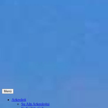
İçeriğe
Menü
atla
Arkeoloji
Su Altı Arkeolojisi