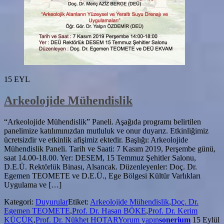
15
EYL
Arkeolojide Mühendislik
“Arkeolojide Mühendislik” Paneli. Aşağıda programı belirtilen
panelimize katılımınızdan mutluluk ve onur duyarız. Etkinliğimiz
ücretsizdir ve etkinlik afişimiz ektedir. Başlığı: Arkeolojide
Mühendislik Paneli. Tarih ve Saati: 7 Kasım 2019, Perşembe günü,
saat 14.00-18.00. Yer: DESEM, 15 Temmuz Şehitler Salonu,
D.E.Ü. Rektörlük Binası, Alsancak. Düzenleyenler: Doç. Dr.
Egemen TEOMETE ve D.E.Ü., Ege Bölgesi Kültür Varlıkları
Uygulama ve […]
Kategori:
Duyurular
Etiket:
Arkeolojide Mühendislik
,
Doç. Dr.
Egemen TEOMETE
,
Prof. Dr. Hasan BÖKE
,
Prof. Dr. Kerim
KÜÇÜK
,
Prof. Dr. Nükhet HOTAR
Yorum yapın
sonerium
15 Eylül