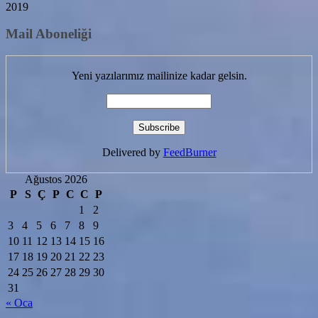
2019
Mail Aboneliği
Yeni yazılarımız mailinize kadar gelsin.
Delivered by
FeedBurner
Ağustos 2026
P
S
Ç
P
C
C
P
1
2
3
4
5
6
7
8
9
10
11
12
13
14
15
16
17
18
19
20
21
22
23
24
25
26
27
28
29
30
31
« Oca