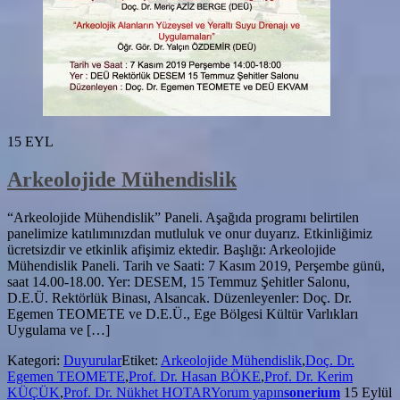
15
EYL
Arkeolojide Mühendislik
“Arkeolojide Mühendislik” Paneli. Aşağıda programı belirtilen
panelimize katılımınızdan mutluluk ve onur duyarız. Etkinliğimiz
ücretsizdir ve etkinlik afişimiz ektedir. Başlığı: Arkeolojide
Mühendislik Paneli. Tarih ve Saati: 7 Kasım 2019, Perşembe günü,
saat 14.00-18.00. Yer: DESEM, 15 Temmuz Şehitler Salonu,
D.E.Ü. Rektörlük Binası, Alsancak. Düzenleyenler: Doç. Dr.
Egemen TEOMETE ve D.E.Ü., Ege Bölgesi Kültür Varlıkları
Uygulama ve […]
Kategori:
Duyurular
Etiket:
Arkeolojide Mühendislik
,
Doç. Dr.
Egemen TEOMETE
,
Prof. Dr. Hasan BÖKE
,
Prof. Dr. Kerim
KÜÇÜK
,
Prof. Dr. Nükhet HOTAR
Yorum yapın
sonerium
15 Eylül