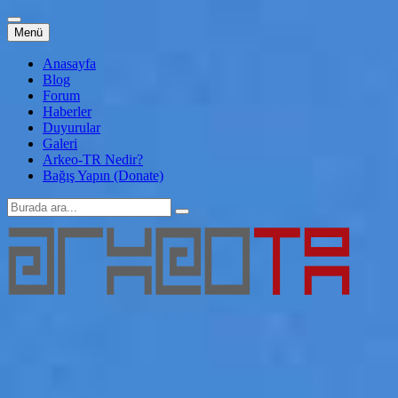
İçeriğe
Menü
atla
Anasayfa
Blog
Forum
Haberler
Duyurular
Galeri
Arkeo-TR Nedir?
Bağış Yapın (Donate)
Arama:
Arkeo-TR
Genç Arkeoloji