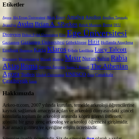
Etiketler
Antalya
Apollon
Akın Ersoy
Agora
Ahi Evran Üniversitesi
Apollon Tapınağı
Aydın
Brian A. SParkes
Bursa
Ayasofya
British Museum
DEU
Ege Üniversitesi
Dionysos
Dokuz Eylül Üniversitesi
Efes
Hitit
Gaziantep Üniversitesi
Gaziantep
Göbeklitepe
Hollanda AraştIrma
Klaros
Lucy Talcott
Karia
Enstİtüsü
Homeros
Kybele
Laodikeia
Mısır
Rabia
Nuran Şahin
Marmaray
Mezopotamya
Mozaik
Mumya
Aktaş
Roma
The Athenian
Smyrna Agorası
Susan I. Rotroff
Agora
UNESCO
Tralleis
Çanakkale
Uludağ Üniversitesi
Zeus
Çatalhöyük
İzmir
Hakkımızda
Arkeo-tr.com, 2007 yılında kurulan, temelde arkeoloji öğrencilerine
kaynak sağlamak amacıyla açılan ve arkeoloji dünyasındaki güncel
konularla toplum ile arkeoloji arasında köprü görevi üstlenen,
gönüllü bir grup genç arkeolog ve arkeoloji öğrencisi girişimidir.
Kar amacı gütmez ve içeriğine erişim ücretsizdir.
Sitemize üyelik ücretsizdir. Siz de sitemize
üye
olarak yazılar