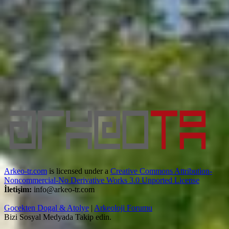
Arkeo-tr.com
is licensed under a
Creative Commons Attribution-
Noncommercial-No Derivative Works 3.0 Unported License
İletişim:
info@arkeo-tr.com
Gocekten Dogal & Atolye
|
Arkeoloji Forumu
Bizi Sosyal Medyada Takip edin.