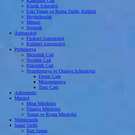
Kalkolitik Çağ
Klasik Arkeoloji
Eski Yunan ve Roma Tarihi, Kültürü
Heykeltraşlık
Mimari
Seramik
Antropoloji
Fiziksel Antropoloji
Kültürel Antropoloji
Prehistorya
Mezolitik Çağ
Neolitik Çağ
Paleolitik Çağ
Protohistorya ve Önasya Arkeolojisi
Demir Çağı
Mezopotamya
Tunç Çağı
Arkeometri
Mitoloji
Mısır Mitolojisi
Önasya Mitolojisi
Yunan ve Roma Mitolojisi
Nümizmatik
Sanat Tarihi
Batı Sanatı