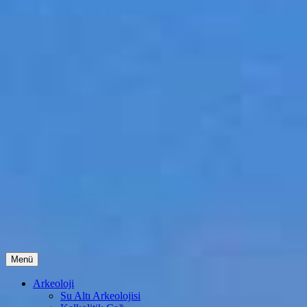
İçeriğe
Menü
atla
Arkeoloji
Su Altı Arkeolojisi