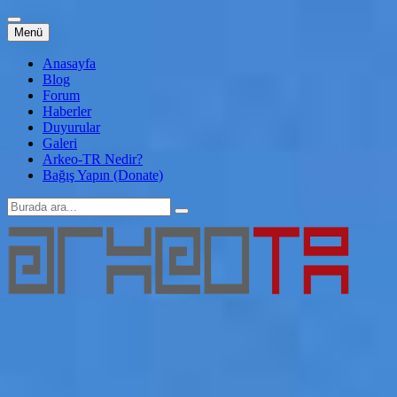
İçeriğe
Menü
atla
Anasayfa
Blog
Forum
Haberler
Duyurular
Galeri
Arkeo-TR Nedir?
Bağış Yapın (Donate)
Arama:
Arkeo-TR
Genç Arkeoloji