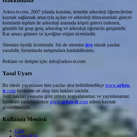
Hakkımızda
Arkeo-tr.com, 2007 yılında kurulan, temelde arkeoloji öğrencilerine
kaynak sağlamak amacıyla açılan ve arkeoloji dünyasındaki güncel
konularla toplum ile arkeoloji arasında köprü görevi üstlenen,
gönüllü bir grup genç arkeolog ve arkeoloji öğrencisi girişimidir.
Kar amacı gütmez ve içeriğine erişim ücretsizdir.
Sitemize üyelik ücretsizdir. Siz de sitemize
üye
olarak yazılar
yazabilir, forumlarda tartışmalara katılabilirsiniz.
Reklam ve iletişim için: info@arkeo-tr.com
Yasal Uyarı
Bu sitede yayınlanan tüm yazılar aksi belirtilmedikçe
www.
arkeo-
tr
.com
üyelerine ait olup tüm hakları saklıdır.
Telif hakları yasasına göre izinsiz kopyalanamaz ve yayınlanamaz.
İçerikten yararlanılırken
www.
arkeo-tr
.com
adresi kaynak
gösterilmelidir.
Kullanıcı Menüsü
Giriş
Yazılar
RSS