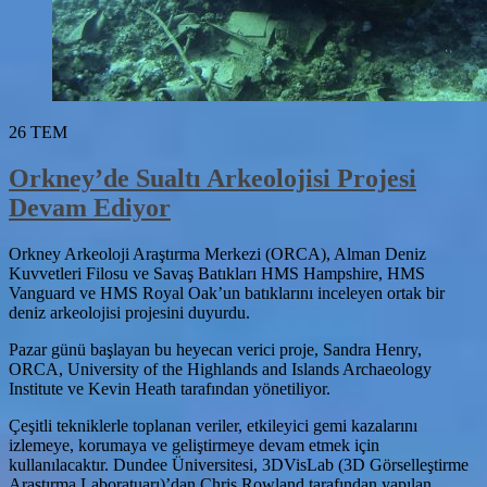
26
TEM
Orkney’de Sualtı Arkeolojisi Projesi
Devam Ediyor
Orkney Arkeoloji Araştırma Merkezi (ORCA), Alman Deniz
Kuvvetleri Filosu ve Savaş Batıkları HMS Hampshire, HMS
Vanguard ve HMS Royal Oak’un batıklarını inceleyen ortak bir
deniz arkeolojisi projesini duyurdu.
Pazar günü başlayan bu heyecan verici proje, Sandra Henry,
ORCA, University of the Highlands and Islands Archaeology
Institute ve Kevin Heath tarafından yönetiliyor.
Çeşitli tekniklerle toplanan veriler, etkileyici gemi kazalarını
izlemeye, korumaya ve geliştirmeye devam etmek için
kullanılacaktır. Dundee Üniversitesi, 3DVisLab (3D Görselleştirme
Araştırma Laboratuarı)’dan Chris Rowland tarafından yapılan