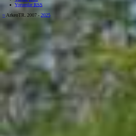
Yorumlar
RSS
~
ArkeoTR. 2007 -
2025