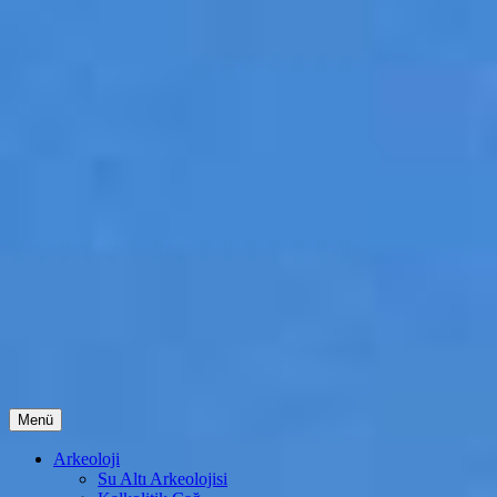
İçeriğe
Menü
atla
Arkeoloji
Su Altı Arkeolojisi