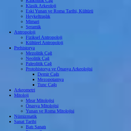
Kalkolitik Çağ
Klasik Arkeoloji
Eski Yunan ve Roma Tarihi, Kültürü
Heykeltraşlık
Mimari
Seramik
Antropoloji
Fiziksel Antropoloji
Kültürel Antropoloji
Prehistorya
Mezolitik Çağ
Neolitik Çağ
Paleolitik Çağ
Protohistorya ve Önasya Arkeolojisi
Demir Çağı
Mezopotamya
Tunç Çağı
Arkeometri
Mitoloji
Mısır Mitolojisi
Önasya Mitolojisi
Yunan ve Roma Mitolojisi
Nümizmatik
Sanat Tarihi
Batı Sanatı