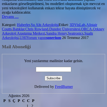
enkazların görselleştirilmesi, bu modelleri oluşturmak için mevcut en
yeni teknolojileri kullanarak enkazı tekrar hayata dönüştürecek ve
ayağa kaldıracaktır.
hakkındaOrkney’de
Devamı
…
Sualtı
Kategori:
Haberler
,
Su Altı Arkeolojisi
Etiket:
3DVisLab
,
Alistair
Arkeolojisi
Coutts
,
Batıklar
,
Chris Rowland
,
Dundee Üniversitesi
,
ORCA
,
Orkney
Projesi
Arkeoloji Araştırma Merkezi
,
Sandra Henry
,
Seatronics
,
Sualtı
Devam
Arkeolojisi
,
UHI
Yorum yapın
sonerium
26 Temmuz 2017
Ediyor
Mail Aboneliği
Yeni yazılarımız mailinize kadar gelsin.
Delivered by
FeedBurner
Ağustos 2026
P
S
Ç
P
C
C
P
1
2