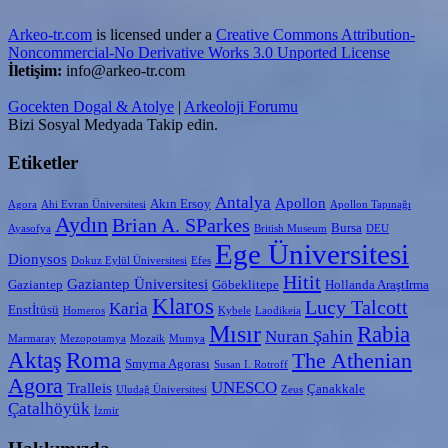
Arkeo-tr.com
is licensed under a
Creative Commons Attribution-
Noncommercial-No Derivative Works 3.0 Unported License
İletişim:
info@arkeo-tr.com
Gocekten Dogal & Atolye
|
Arkeoloji Forumu
Bizi Sosyal Medyada Takip edin.
Etiketler
Antalya
Apollon
Akın Ersoy
Agora
Ahi Evran Üniversitesi
Apollon Tapınağı
Aydın
Brian A. SParkes
Bursa
Ayasofya
British Museum
DEU
Ege Üniversitesi
Dionysos
Dokuz Eylül Üniversitesi
Efes
Hitit
Gaziantep Üniversitesi
Gaziantep
Göbeklitepe
Hollanda AraştIrma
Klaros
Lucy Talcott
Karia
Enstİtüsü
Homeros
Kybele
Laodikeia
Mısır
Rabia
Nuran Şahin
Marmaray
Mezopotamya
Mozaik
Mumya
Aktaş
Roma
The Athenian
Smyrna Agorası
Susan I. Rotroff
Agora
UNESCO
Tralleis
Çanakkale
Uludağ Üniversitesi
Zeus
Çatalhöyük
İzmir