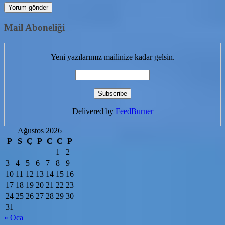
Mail Aboneliği
Yeni yazılarımız mailinize kadar gelsin.
Delivered by
FeedBurner
Ağustos 2026
P
S
Ç
P
C
C
P
1
2
3
4
5
6
7
8
9
10
11
12
13
14
15
16
17
18
19
20
21
22
23
24
25
26
27
28
29
30
31
« Oca