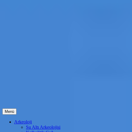
İçeriğe
Menü
atla
Arkeoloji
Su Altı Arkeolojisi