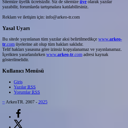
Sitemize üyelik ücretsizdir. Siz de sitemize
üye
olarak yazılar
yazabilir, forumlarda tartışmalara katılabilirsiniz.
Reklam ve iletişim için: info@arkeo-tr.com
Yasal Uyarı
Bu sitede yayınlanan tüm yazılar aksi belirtilmedikçe
www.
arkeo-
tr
.com
üyelerine ait olup tüm hakları saklıdır.
Telif hakları yasasına göre izinsiz kopyalanamaz ve yayınlanamaz.
İçerikten yararlanılırken
www.
arkeo-tr
.com
adresi kaynak
gösterilmelidir.
Kullanıcı Menüsü
Giriş
Yazılar
RSS
Yorumlar
RSS
~
ArkeoTR. 2007 -
2025