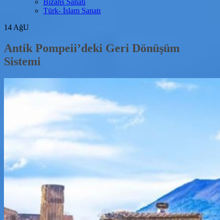
Bizans Sanatı
Türk- İslam Sanatı
14
AğU
Antik Pompeii’deki Geri Dönüşüm
Sistemi