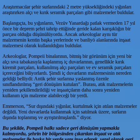
Araştırmacılar şehir surlarındaki 2 metre yüksekliğindeki yığınları
araştırırken alçı ve kırık seramik parçaları gibi malzemeler buldular.
Başlangıçta, bu yığınların, Vezüv Yanardağı patlak vermeden 17 yıl
önce bir deprem şehri tahrip ettiğinde geride kalan karışıklığın bir
parçası olduğu düşünülüyordu. Ancak arkeologlar aynı tür
malzemenin kentin başka yerlerinde ve banliyö alanlarında inşaat
malzemesi olarak kullanıldığını buldular.
Arkeologlar, Pompeii binalarının, bitmiş bir görünüm için yeni bir
alçı sıva tabakasıyla kaplanmış iç duvarlarının, genellikle kırık
kiremit parçaları, kullanılmış alçı parçaları ve ev seramik parçaları
içereceğini biliyorlardı. Şimdi iç duvarların malzemesinin nereden
geldiği belliydi: Antik şehir surlarına yaslanmış özenle
sınıflandırılmış “geri dönüşüm kutuları”. Burası, atık malzemelerin
yeniden şekillendirildiği ve inşaatçıların daha sonra yeniden
kullanım için malzeme alabileceği bir yerdi.
Emmerson, “Sur dışındaki yığınlar, kurtulmak için atılan malzemeler
değildi. Yeni duvarlarda kullanmak için satılmak üzere, surların
dışında toplanmış ve ayrıştırılmışlardı.” diyor.
Bu şekilde, Pompeii halkı sadece geri dönüşüm yapmakla
kalmıyordu, şehrin bir bölgesinden çıkarılan inşaat ve atık
malzemeler ile başka bir yerde yapı inşa ederek, yerel olarak geri