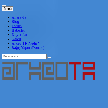
İçeriğe
Menü
atla
Anasayfa
Blog
Forum
Haberler
Duyurular
Galeri
Arkeo-TR Nedir?
Bağış Yapın (Donate)
Arama:
Arkeo-TR
Genç Arkeoloji