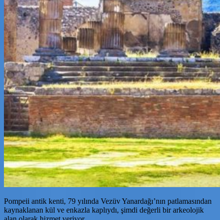
Pompeii antik kenti, 79 yılında Vezüv Yanardağı’nın patlamasından
kaynaklanan kül ve enkazla kaplıydı, şimdi değerli bir arkeolojik
alan olarak hizmet veriyor.