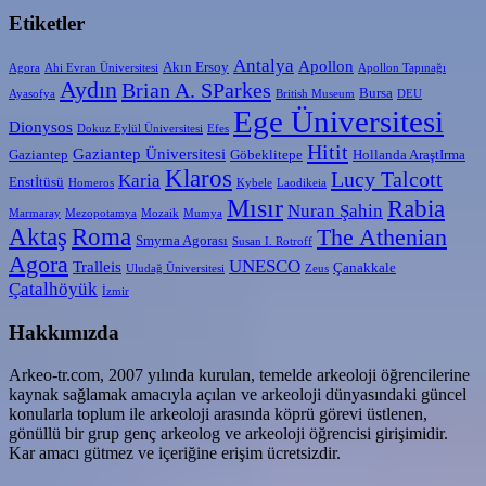
Etiketler
Antalya
Apollon
Akın Ersoy
Agora
Ahi Evran Üniversitesi
Apollon Tapınağı
Aydın
Brian A. SParkes
Bursa
Ayasofya
British Museum
DEU
Ege Üniversitesi
Dionysos
Dokuz Eylül Üniversitesi
Efes
Hitit
Gaziantep Üniversitesi
Gaziantep
Göbeklitepe
Hollanda AraştIrma
Klaros
Lucy Talcott
Karia
Enstİtüsü
Homeros
Kybele
Laodikeia
Mısır
Rabia
Nuran Şahin
Marmaray
Mezopotamya
Mozaik
Mumya
Aktaş
Roma
The Athenian
Smyrna Agorası
Susan I. Rotroff
Agora
UNESCO
Tralleis
Çanakkale
Uludağ Üniversitesi
Zeus
Çatalhöyük
İzmir
Hakkımızda
Arkeo-tr.com, 2007 yılında kurulan, temelde arkeoloji öğrencilerine
kaynak sağlamak amacıyla açılan ve arkeoloji dünyasındaki güncel
konularla toplum ile arkeoloji arasında köprü görevi üstlenen,
gönüllü bir grup genç arkeolog ve arkeoloji öğrencisi girişimidir.
Kar amacı gütmez ve içeriğine erişim ücretsizdir.