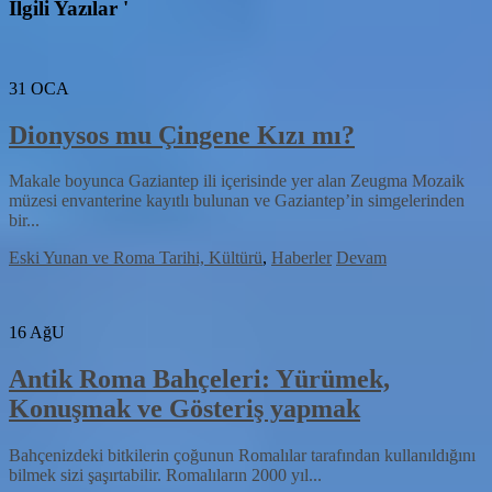
İlgili Yazılar '
31
OCA
Dionysos mu Çingene Kızı mı?
Makale boyunca Gaziantep ili içerisinde yer alan Zeugma Mozaik
müzesi envanterine kayıtlı bulunan ve Gaziantep’in simgelerinden
bir...
Eski Yunan ve Roma Tarihi, Kültürü
,
Haberler
Devam
16
AğU
Antik Roma Bahçeleri: Yürümek,
Konuşmak ve Gösteriş yapmak
Bahçenizdeki bitkilerin çoğunun Romalılar tarafından kullanıldığını
bilmek sizi şaşırtabilir. Romalıların 2000 yıl...