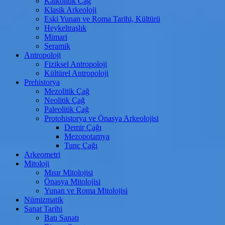
Kalkolitik Çağ
Klasik Arkeoloji
Eski Yunan ve Roma Tarihi, Kültürü
Heykeltraşlık
Mimari
Seramik
Antropoloji
Fiziksel Antropoloji
Kültürel Antropoloji
Prehistorya
Mezolitik Çağ
Neolitik Çağ
Paleolitik Çağ
Protohistorya ve Önasya Arkeolojisi
Demir Çağı
Mezopotamya
Tunç Çağı
Arkeometri
Mitoloji
Mısır Mitolojisi
Önasya Mitolojisi
Yunan ve Roma Mitolojisi
Nümizmatik
Sanat Tarihi
Batı Sanatı