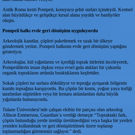
Antik Roma kenti Pompeii, koruyucu şehir surları içindeydi. Kentsel
alan büyüdükçe ve geliştikçe kırsal alana yayıldı ve banliyöler
oluştu.
Pompeii halkı evde geri dönüşüm uyguluyordu
Arkeolojik kanıtlar, çöpleri paketlemek ve uzak bir ülkeye
göndermek yerine, Pompeii halkının evde geri dönüşüm yaptığını
gösteriyor.
Arkeologlar, kül yığınlarını ve içerdiği toprak türlerini inceleyerek,
Pompeiililerin insan dışkısı veya evsel gıda atıkları bir çukurda
organik toprakların ardında bıraktıklarını keşfettiler.
Sokak çöpleri ise surlara dökülüyor ve toprağa ayrışarak bölgenin
kumlu toprağına karışıyordu. Bu çöpün bir kısmı, yoğun yaya trafiği
tarafından süpürülen veya bir kenara atılanlardan daha büyük
yığınlarda bulunuyordu.
Tulane Üniversitesi’nde çalışan ekibin bir parçası olan arkeolog
Allison Emmerson, Guardian’a verdiği demeçte “Topraktaki fark,
çöpün bulunduğu yerde üretilip üretilmediğini veya başka bir yerden
yeniden kullanılmak ve geri dönüştürülmek üzere toplanıp
toplanmadığını görmemizi sağlıyor.” dedi.