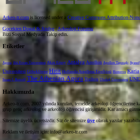
Arkeo-tr.com
is licensed under a
Creative Commons Attribution-Nonc
Gocekten Dogal & Atolye
|
Arkeoloji Forumu
Bizi Sosyal Medyada Takip edin.
Etiketler
Antalya
Apollon
Akın Ersoy
Agora
Ahi Evran Üniversitesi
Apollon Tapınağı
Ayasof
Hitit
Karia
Üniversitesi
Göbeklitepe
Hollanda AraştIrma Enstİtüsü
Homeros
The Athenian Agora
UNE
Tralleis
Susan I. Rotroff
Uludağ Üniversitesi
Hakkımızda
Arkeo-tr.com, 2007 yılında kurulan, temelde arkeoloji öğrencilerine k
grup genç arkeolog ve arkeoloji öğrencisi girişimidir. Kar amacı gütmez
Sitemize üyelik ücretsizdir. Siz de sitemize
üye
olarak yazılar yazabilir
Reklam ve iletişim için: info@arkeo-tr.com