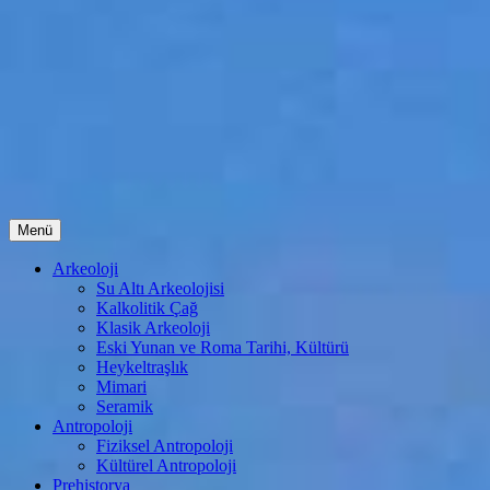
İçeriğe
Menü
atla
Arkeoloji
Su Altı Arkeolojisi
Kalkolitik Çağ
Klasik Arkeoloji
Eski Yunan ve Roma Tarihi, Kültürü
Heykeltraşlık
Mimari
Seramik
Antropoloji
Fiziksel Antropoloji
Kültürel Antropoloji
Prehistorya