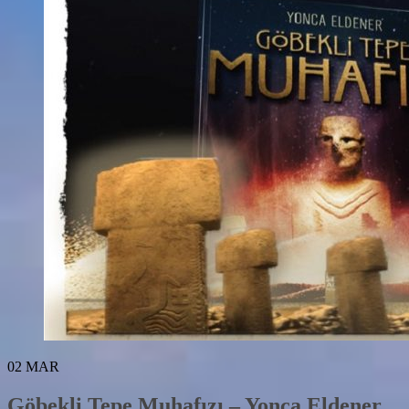
02
MAR
Göbekli Tepe Muhafızı – Yonca Eldener