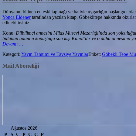
Dünyanın bilinen en eski tapınağı ve haliyle uygarlığın başlangıcı ol
Yonca Eldener
tarafından yazılan kitap, Göbeklitepe hakkında okurları
edinebilirsiniz.
Konu:
Dilbilimci annesini Milas Musevi Mezarlığı’nda son yolculuğuna
bulunan adamın konuştuğu son kişi Kamil’dir ve o daha annesinin yasın
hakkındaGöbekli
Devamı
…
Tepe
Kategori:
Yayın Tanıtımı ve Tavsiye Yayınlar
Etiket:
Göbekli Tepe Muh
Muhafızı
–
Mail Aboneliği
Yonca
Eldener
Ağustos 2026
P
S
Ç
P
C
C
P