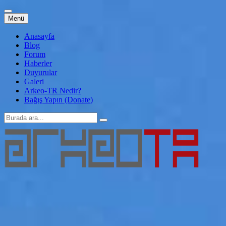
İçeriğe
Menü
atla
Anasayfa
Blog
Forum
Haberler
Duyurular
Galeri
Arkeo-TR Nedir?
Bağış Yapın (Donate)
Arama:
Arkeo-TR
Genç Arkeoloji