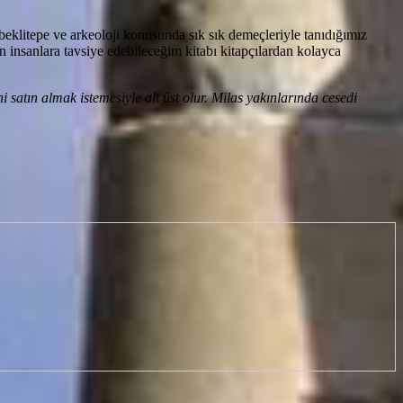
beklitepe ve arkeoloji konusunda sık sık demeçleriyle tanıdığımız
n insanlara tavsiye edebileceğim kitabı kitapçılardan kolayca
satın almak istemesiyle alt üst olur. Milas yakınlarında cesedi