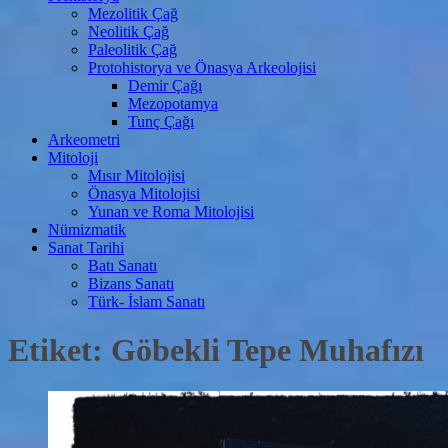
Mezolitik Çağ
Neolitik Çağ
Paleolitik Çağ
Protohistorya ve Önasya Arkeolojisi
Demir Çağı
Mezopotamya
Tunç Çağı
Arkeometri
Mitoloji
Mısır Mitolojisi
Önasya Mitolojisi
Yunan ve Roma Mitolojisi
Nümizmatik
Sanat Tarihi
Batı Sanatı
Bizans Sanatı
Türk- İslam Sanatı
Etiket:
Göbekli Tepe Muhafızı