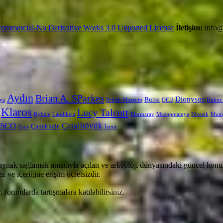
ommercial-No Derivative Works 3.0 Unported License
İletişim:
info@
Aydın
Brian A. SParkes
Dionysos
Bursa
ya
British Museum
DEU
Dokuz 
Klaros
Lucy Talcott
Kybele
Laodikeia
Marmaray
Mezopotamya
Mozaik
Mum
SCO
Çatalhöyük
Çanakkale
Zeus
İzmir
aynak sağlamak amacıyla açılan ve arkeoloji dünyasındaki güncel konula
 ve içeriğine erişim ücretsizdir.
, forumlarda tartışmalara katılabilirsiniz.