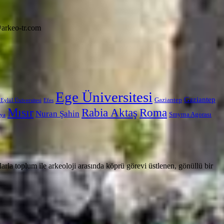
arkeo-tr.com
Ege Üniversitesi
Gaziantep
Gaziantep
Eylül Üniversitesi
Efes
Mısır
Rabia Aktaş
Roma
Nuran Şahin
Smyrna Agorası
ya
rla toplum ile arkeoloji arasında köprü görevi üstlenen, gönüllü bir