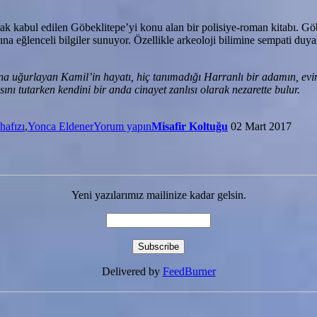
arak kabul edilen Göbeklitepe’yi konu alan bir polisiye-roman kitabı. Gö
na eğlenceli bilgiler sunuyor. Özellikle arkeoloji bilimine sempati duya
 uğurlayan Kamil’in hayatı, hiç tanımadığı Harranlı bir adamın, evini 
ı tutarken kendini bir anda cinayet zanlısı olarak nezarette bulur.
afızı
,
Yonca Eldener
Yorum yapın
Misafir Koltuğu
02 Mart 2017
Yeni yazılarımız mailinize kadar gelsin.
Delivered by
FeedBurner