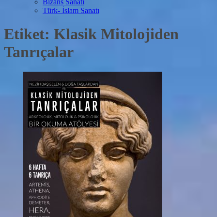
Bizans Sanatı
Türk- İslam Sanatı
Etiket:
Klasik Mitolojiden
Tanrıçalar