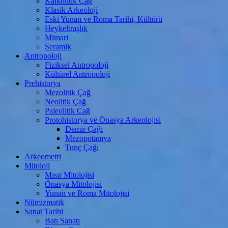
Kalkolitik Çağ
Klasik Arkeoloji
Eski Yunan ve Roma Tarihi, Kültürü
Heykeltraşlık
Mimari
Seramik
Antropoloji
Fiziksel Antropoloji
Kültürel Antropoloji
Prehistorya
Mezolitik Çağ
Neolitik Çağ
Paleolitik Çağ
Protohistorya ve Önasya Arkeolojisi
Demir Çağı
Mezopotamya
Tunç Çağı
Arkeometri
Mitoloji
Mısır Mitolojisi
Önasya Mitolojisi
Yunan ve Roma Mitolojisi
Nümizmatik
Sanat Tarihi
Batı Sanatı