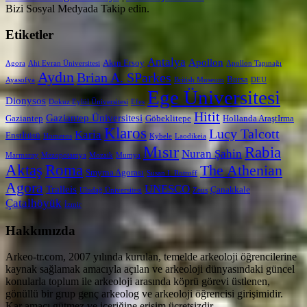
Bizi Sosyal Medyada Takip edin.
Etiketler
Antalya
Apollon
Akın Ersoy
Agora
Ahi Evran Üniversitesi
Apollon Tapınağı
Aydın
Brian A. SParkes
Bursa
Ayasofya
British Museum
DEU
Ege Üniversitesi
Dionysos
Dokuz Eylül Üniversitesi
Efes
Hitit
Gaziantep Üniversitesi
Gaziantep
Göbeklitepe
Hollanda AraştIrma
Klaros
Lucy Talcott
Karia
Enstİtüsü
Homeros
Kybele
Laodikeia
Mısır
Rabia
Nuran Şahin
Marmaray
Mezopotamya
Mozaik
Mumya
Aktaş
Roma
The Athenian
Smyrna Agorası
Susan I. Rotroff
Agora
UNESCO
Tralleis
Çanakkale
Uludağ Üniversitesi
Zeus
Çatalhöyük
İzmir
Hakkımızda
Arkeo-tr.com, 2007 yılında kurulan, temelde arkeoloji öğrencilerine
kaynak sağlamak amacıyla açılan ve arkeoloji dünyasındaki güncel
konularla toplum ile arkeoloji arasında köprü görevi üstlenen,
gönüllü bir grup genç arkeolog ve arkeoloji öğrencisi girişimidir.
Kar amacı gütmez ve içeriğine erişim ücretsizdir.