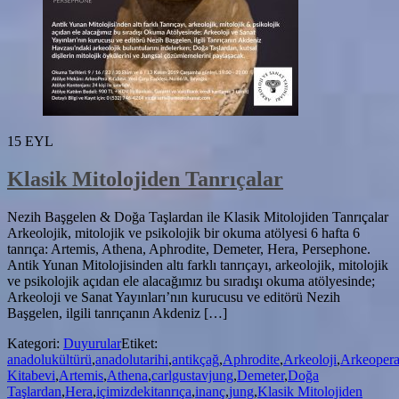
15
EYL
Klasik Mitolojiden Tanrıçalar
Nezih Başgelen & Doğa Taşlardan ile Klasik Mitolojiden Tanrıçalar
Arkeolojik, mitolojik ve psikolojik bir okuma atölyesi 6 hafta 6
tanrıça: Artemis, Athena, Aphrodite, Demeter, Hera, Persephone.
Antik Yunan Mitolojisinden altı farklı tanrıçayı, arkeolojik, mitolojik
ve psikolojik açıdan ele alacağımız bu sıradışı okuma atölyesinde;
Arkeoloji ve Sanat Yayınları’nın kurucusu ve editörü Nezih
Başgelen, ilgili tanrıçanın Akdeniz […]
Kategori:
Duyurular
Etiket:
anadolukültürü
,
anadolutarihi
,
antikçağ
,
Aphrodite
,
Arkeoloji
,
Arkeoper
Kitabevi
,
Artemis
,
Athena
,
carlgustavjung
,
Demeter
,
Doğa
Taşlardan
,
Hera
,
içimizdekitanrıça
,
inanç
,
jung
,
Klasik Mitolojiden