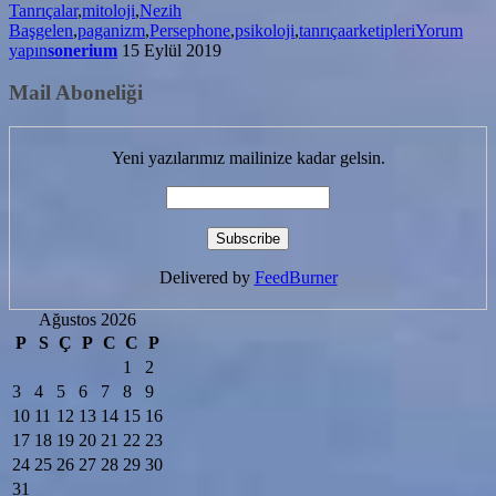
Tanrıçalar
,
mitoloji
,
Nezih
Başgelen
,
paganizm
,
Persephone
,
psikoloji
,
tanrıçaarketipleri
Yorum
yapın
sonerium
15 Eylül 2019
Mail Aboneliği
Yeni yazılarımız mailinize kadar gelsin.
Delivered by
FeedBurner
Ağustos 2026
P
S
Ç
P
C
C
P
1
2
3
4
5
6
7
8
9
10
11
12
13
14
15
16
17
18
19
20
21
22
23
24
25
26
27
28
29
30
31