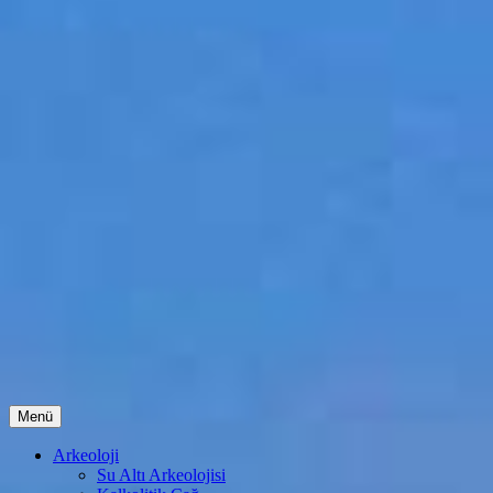
İçeriğe
Menü
atla
Arkeoloji
Su Altı Arkeolojisi