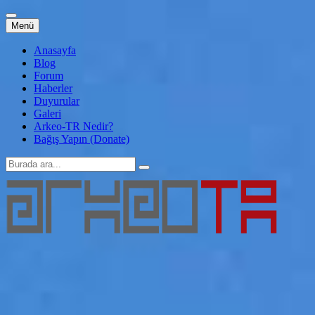
İçeriğe
Menü
atla
Anasayfa
Blog
Forum
Haberler
Duyurular
Galeri
Arkeo-TR Nedir?
Bağış Yapın (Donate)
Arama:
Arkeo-TR
Genç Arkeoloji