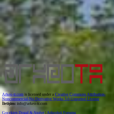
Arkeo-tr.com
is licensed under a
Creative Commons Attribution-
Noncommercial-No Derivative Works 3.0 Unported License
İletişim:
info@arkeo-tr.com
Gocekten Dogal & Atolye
|
Arkeoloji Forumu