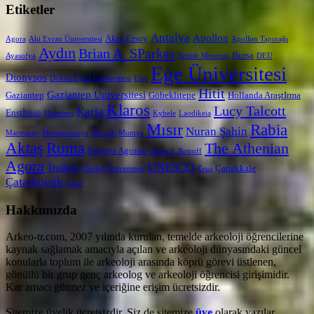
Etiketler
Antalya
Apollon
Akın Ersoy
Agora
Ahi Evran Üniversitesi
Apollon Tapınağı
Aydın
Brian A. SParkes
Bursa
Ayasofya
British Museum
DEU
Ege Üniversitesi
Dionysos
Dokuz Eylül Üniversitesi
Efes
Hitit
Gaziantep Üniversitesi
Gaziantep
Göbeklitepe
Hollanda AraştIrma
Klaros
Lucy Talcott
Karia
Enstİtüsü
Homeros
Kybele
Laodikeia
Mısır
Rabia
Nuran Şahin
Marmaray
Mezopotamya
Mozaik
Mumya
Aktaş
Roma
The Athenian
Smyrna Agorası
Susan I. Rotroff
Agora
UNESCO
Tralleis
Çanakkale
Uludağ Üniversitesi
Zeus
Çatalhöyük
İzmir
Hakkımızda
Arkeo-tr.com, 2007 yılında kurulan, temelde arkeoloji öğrencilerine
kaynak sağlamak amacıyla açılan ve arkeoloji dünyasındaki güncel
konularla toplum ile arkeoloji arasında köprü görevi üstlenen,
gönüllü bir grup genç arkeolog ve arkeoloji öğrencisi girişimidir.
Kar amacı gütmez ve içeriğine erişim ücretsizdir.
Sitemize üyelik ücretsizdir. Siz de sitemize
üye
olarak yazılar