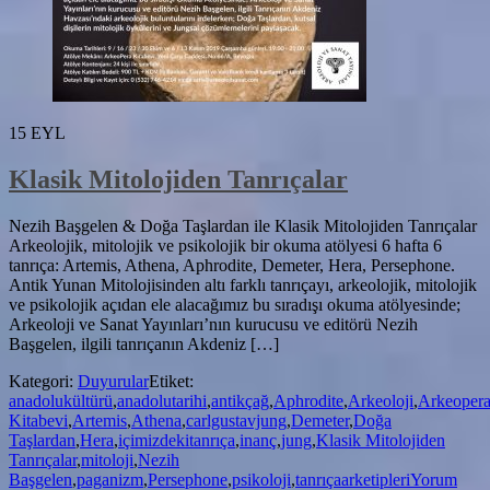
15
EYL
Klasik Mitolojiden Tanrıçalar
Nezih Başgelen & Doğa Taşlardan ile Klasik Mitolojiden Tanrıçalar
Arkeolojik, mitolojik ve psikolojik bir okuma atölyesi 6 hafta 6
tanrıça: Artemis, Athena, Aphrodite, Demeter, Hera, Persephone.
Antik Yunan Mitolojisinden altı farklı tanrıçayı, arkeolojik, mitolojik
ve psikolojik açıdan ele alacağımız bu sıradışı okuma atölyesinde;
Arkeoloji ve Sanat Yayınları’nın kurucusu ve editörü Nezih
Başgelen, ilgili tanrıçanın Akdeniz […]
Kategori:
Duyurular
Etiket:
anadolukültürü
,
anadolutarihi
,
antikçağ
,
Aphrodite
,
Arkeoloji
,
Arkeoper
Kitabevi
,
Artemis
,
Athena
,
carlgustavjung
,
Demeter
,
Doğa
Taşlardan
,
Hera
,
içimizdekitanrıça
,
inanç
,
jung
,
Klasik Mitolojiden
Tanrıçalar
,
mitoloji
,
Nezih
Başgelen
,
paganizm
,
Persephone
,
psikoloji
,
tanrıçaarketipleri
Yorum