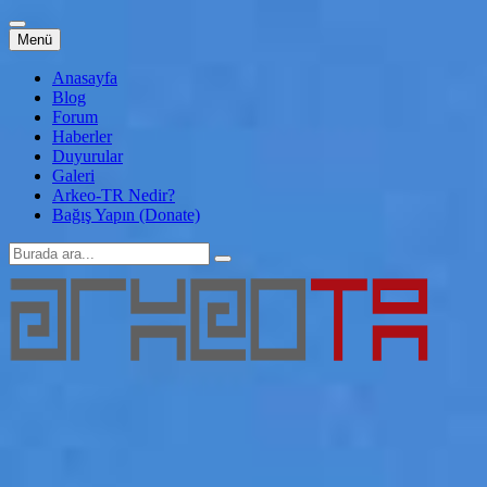
İçeriğe
Menü
atla
Anasayfa
Blog
Forum
Haberler
Duyurular
Galeri
Arkeo-TR Nedir?
Bağış Yapın (Donate)
Arama:
Arkeo-TR
Genç Arkeoloji