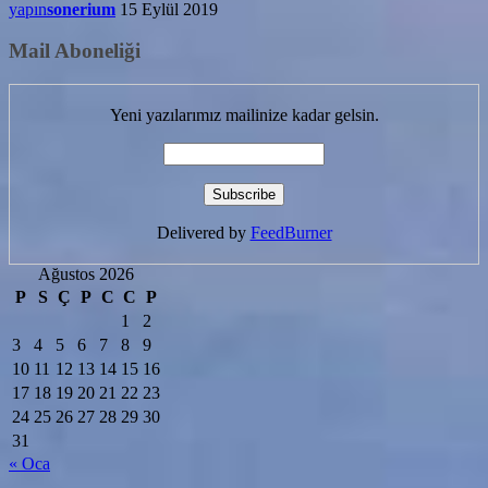
yapın
sonerium
15 Eylül 2019
Mail Aboneliği
Yeni yazılarımız mailinize kadar gelsin.
Delivered by
FeedBurner
Ağustos 2026
P
S
Ç
P
C
C
P
1
2
3
4
5
6
7
8
9
10
11
12
13
14
15
16
17
18
19
20
21
22
23
24
25
26
27
28
29
30
31
« Oca