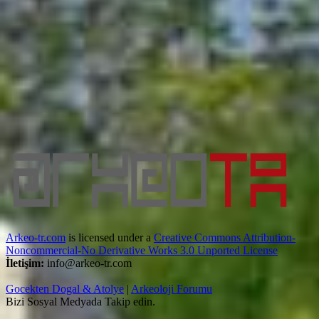
Arkeo-tr.com
is licensed under a
Creative Commons Attribution-
Noncommercial-No Derivative Works 3.0 Unported License
İletişim:
info@arkeo-tr.com
Gocekten Dogal & Atolye
|
Arkeoloji Forumu
Bizi Sosyal Medyada Takip edin.