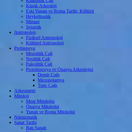
Kalkolitik Çağ
Klasik Arkeoloji
Eski Yunan ve Roma Tarihi, Kültürü
Heykeltraşlık
Mimari
Seramik
Antropoloji
Fiziksel Antropoloji
Kültürel Antropoloji
Prehistorya
Mezolitik Çağ
Neolitik Çağ
Paleolitik Çağ
Protohistorya ve Önasya Arkeolojisi
Demir Çağı
Mezopotamya
Tunç Çağı
Arkeometri
Mitoloji
Mısır Mitolojisi
Önasya Mitolojisi
Yunan ve Roma Mitolojisi
Nümizmatik
Sanat Tarihi
Batı Sanatı