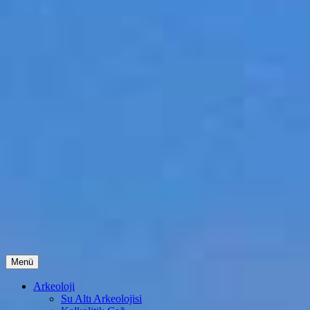
İçeriğe
Menü
atla
Arkeoloji
Su Altı Arkeolojisi