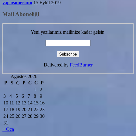
yapın
sonerium
15 Eylül 2019
Mail Aboneliği
Yeni yazılarımız mailinize kadar gelsin.
Delivered by
FeedBurner
Ağustos 2026
P
S
Ç
P
C
C
P
1
2
3
4
5
6
7
8
9
10
11
12
13
14
15
16
17
18
19
20
21
22
23
24
25
26
27
28
29
30
31
« Oca