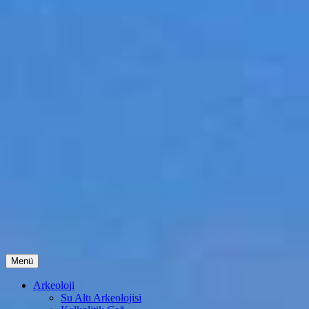
İçeriğe
Menü
atla
Arkeoloji
Su Altı Arkeolojisi