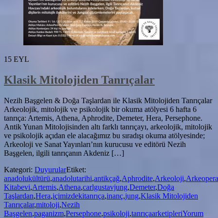
15
EYL
Klasik Mitolojiden Tanrıçalar
Nezih Başgelen & Doğa Taşlardan ile Klasik Mitolojiden Tanrıçalar
Arkeolojik, mitolojik ve psikolojik bir okuma atölyesi 6 hafta 6
tanrıça: Artemis, Athena, Aphrodite, Demeter, Hera, Persephone.
Antik Yunan Mitolojisinden altı farklı tanrıçayı, arkeolojik, mitolojik
ve psikolojik açıdan ele alacağımız bu sıradışı okuma atölyesinde;
Arkeoloji ve Sanat Yayınları’nın kurucusu ve editörü Nezih
Başgelen, ilgili tanrıçanın Akdeniz […]
Kategori:
Duyurular
Etiket:
anadolukültürü
,
anadolutarihi
,
antikçağ
,
Aphrodite
,
Arkeoloji
,
Arkeoper
Kitabevi
,
Artemis
,
Athena
,
carlgustavjung
,
Demeter
,
Doğa
Taşlardan
,
Hera
,
içimizdekitanrıça
,
inanç
,
jung
,
Klasik Mitolojiden
Tanrıçalar
,
mitoloji
,
Nezih
Başgelen
,
paganizm
,
Persephone
,
psikoloji
,
tanrıçaarketipleri
Yorum