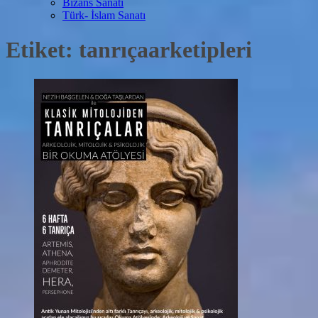
Bizans Sanatı
Türk- İslam Sanatı
Etiket:
tanrıçaarketipleri