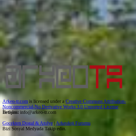
Arkeo-tr.com
is licensed under a
Creative Commons Attribution-
Noncommercial-No Derivative Works 3.0 Unported License
İletişim:
info@arkeo-tr.com
Gocekten Dogal & Atolye
|
Arkeoloji Forumu
Bizi Sosyal Medyada Takip edin.