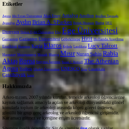
Etiketler
Antalya
Apollon
Akın Ersoy
Agora
Ahi Evran Üniversitesi
Apollon Tapınağı
Aydın
Brian A. SParkes
Bursa
Ayasofya
British Museum
DEU
Ege Üniversitesi
Dionysos
Dokuz Eylül Üniversitesi
Efes
Hitit
Gaziantep Üniversitesi
Gaziantep
Göbeklitepe
Hollanda AraştIrma
Klaros
Lucy Talcott
Karia
Enstİtüsü
Homeros
Kybele
Laodikeia
Mısır
Rabia
Nuran Şahin
Marmaray
Mezopotamya
Mozaik
Mumya
Aktaş
Roma
The Athenian
Smyrna Agorası
Susan I. Rotroff
Agora
UNESCO
Tralleis
Çanakkale
Uludağ Üniversitesi
Zeus
Çatalhöyük
İzmir
Hakkımızda
Arkeo-tr.com, 2007 yılında kurulan, temelde arkeoloji öğrencilerine
kaynak sağlamak amacıyla açılan ve arkeoloji dünyasındaki güncel
konularla toplum ile arkeoloji arasında köprü görevi üstlenen,
gönüllü bir grup genç arkeolog ve arkeoloji öğrencisi girişimidir.
Kar amacı gütmez ve içeriğine erişim ücretsizdir.
Sitemize üyelik ücretsizdir. Siz de sitemize
üye
olarak yazılar