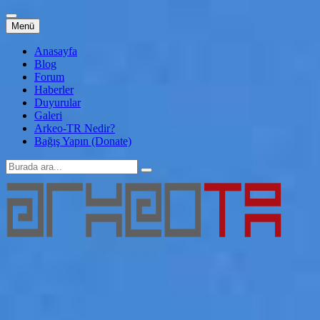
İçeriğe
Menü
atla
Anasayfa
Blog
Forum
Haberler
Duyurular
Galeri
Arkeo-TR Nedir?
Bağış Yapın (Donate)
Arama:
Arkeo-TR
Genç Arkeoloji