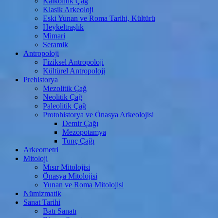
Kalkolitik Çağ
Klasik Arkeoloji
Eski Yunan ve Roma Tarihi, Kültürü
Heykeltraşlık
Mimari
Seramik
Antropoloji
Fiziksel Antropoloji
Kültürel Antropoloji
Prehistorya
Mezolitik Çağ
Neolitik Çağ
Paleolitik Çağ
Protohistorya ve Önasya Arkeolojisi
Demir Çağı
Mezopotamya
Tunç Çağı
Arkeometri
Mitoloji
Mısır Mitolojisi
Önasya Mitolojisi
Yunan ve Roma Mitolojisi
Nümizmatik
Sanat Tarihi
Batı Sanatı